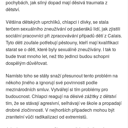
pochybách, jak silný dopad mají děsivá traumata z
dětství.
Většina dětských uprchlíků, chlapci i dívky, se stala
terčem sexuálního zneužívání od pašeráků lidí, jak zjistili
sociální pracovníci při zpracovávání případů dětí z Calais.
Tyto děti zoufale potřebují pěstouny, kteří mají kvalifikaci
starat se o děti, které byly sexuálně zneužívány. I tak to
bude trvat mnoho let, než tito jedinci budou schopni
dospělým důvěřovat.
Namísto toho se státy snaží přesunout tento problém na
někoho jiného a ignorují své povinnosti podle
mezinárodních smluv. Vytvářejí si tím problémy pro
budoucnost. Chlapci reagují na děsivé zážitky z dětství
tím, že se stávají agresivní, selhávají ve škole a propadají
drobné zločinnosti. V nejhorších případech mohou být
zranitelní vůči radikalizaci od extremistů.