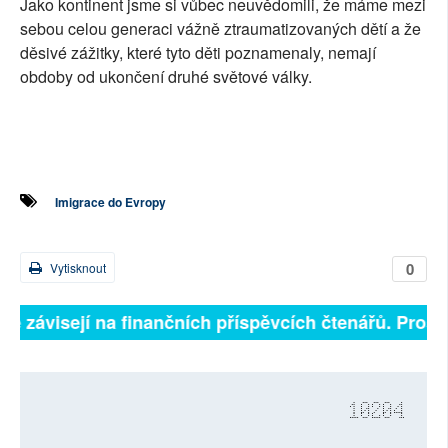
Jako kontinent jsme si vůbec neuvědomili, že máme mezi
sebou celou generaci vážně ztraumatizovaných dětí a že
děsivé zážitky, které tyto děti poznamenaly, nemají
obdoby od ukončení druhé světové války.
Imigrace do Evropy
0
Vytisknout
lně závisejí na finančních příspěvcích čtenářů. Prosím
10204