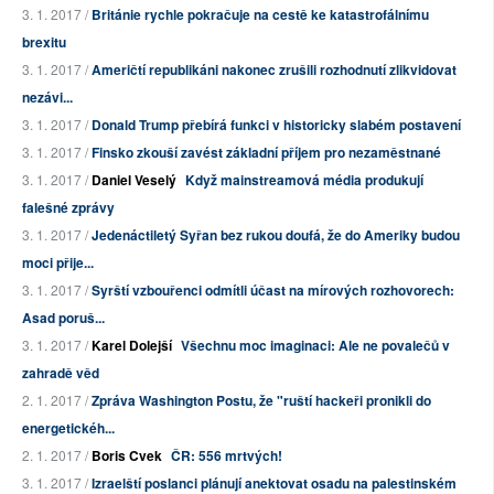
3. 1. 2017 /
Británie rychle pokračuje na cestě ke katastrofálnímu
brexitu
3. 1. 2017 /
Američtí republikáni nakonec zrušili rozhodnutí zlikvidovat
nezávi...
3. 1. 2017 /
Donald Trump přebírá funkci v historicky slabém postavení
3. 1. 2017 /
Finsko zkouší zavést základní příjem pro nezaměstnané
3. 1. 2017 /
Daniel Veselý
Když mainstreamová média produkují
falešné zprávy
3. 1. 2017 /
Jedenáctiletý Syřan bez rukou doufá, že do Ameriky budou
moci přije...
3. 1. 2017 /
Syrští vzbouřenci odmítli účast na mírových rozhovorech:
Asad poruš...
3. 1. 2017 /
Karel Dolejší
Všechnu moc imaginaci: Ale ne povalečů v
zahradě věd
2. 1. 2017 /
Zpráva Washington Postu, že "ruští hackeři pronikli do
energetickéh...
2. 1. 2017 /
Boris Cvek
ČR: 556 mrtvých!
3. 1. 2017 /
Izraelští poslanci plánují anektovat osadu na palestinském