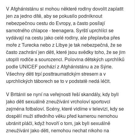
V Afghánistánu si mohou některé rodiny dovolit zaplatit
jen za jedno dítě, aby se pokusilo podniknout
nebezpečnou cestu do Evropy, a často posílají
samotného chlapce - teenagera. Syrští uprchlíci se
vydávají na cestu jako celé rodiny, ale přeplavba přes
moře z Turecka nebo z Libye je tak nebezpečná, že se
často zachrání jen děti, které jsou svědky toho, že se jim
utopili rodiče a sourozenci. Polovina dětských uprchlíků
podle UNICEF pochází z Afghánistánu a ze Sýrie.
Všechny děti trpí posttraumatickým stresem a v
uprchlických táborech se to v podstatě nedá léčit.
V Británii se nyní na veřejnosti řeší skandály, kdy byli
jako děti sexuálně zneužíváni vrcholoví sportovci
zejména fotbaloví. Scény, které vidíme v televizi, kdy se
dospělí muži středního věku před kamerou nemohou
ubránit pláči, když hovoří o tom, jak byli sexuálně
zneužíváni jako děti, nemohou nechat nikoho na