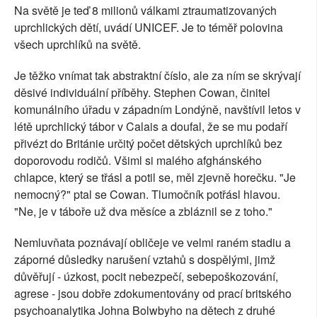
Na světě je teď 8 milionů válkami ztraumatizovaných
SOCIÁLNÍ SÍTĚ
uprchlických dětí, uvádí UNICEF. Je to téměř polovina
všech uprchlíků na světě.
RUBRIKY
Je těžko vnímat tak abstraktní číslo, ale za ním se skrývají
PLNÁ VERZE STRÁNEK
děsivé individuální příběhy. Stephen Cowan, činitel
komunálního úřadu v západním Londýně, navštívil letos v
létě uprchlický tábor v Calais a doufal, že se mu podaří
přivézt do Británie určitý počet dětských uprchlíků bez
doporovodu rodičů. Všiml si malého afghánského
chlapce, který se třásl a potil se, měl zjevně horečku. "Je
nemocný?" ptal se Cowan. Tlumočník potřásl hlavou.
"Ne, je v táboře už dva měsíce a zbláznil se z toho."
Nemluvňata poznávají obličeje ve velmi raném stadiu a
záporné důsledky narušení vztahů s dospělými, jimž
důvěřují - úzkost, pocit nebezpečí, sebepoškozování,
agrese - jsou dobře zdokumentovány od prací britského
psychoanalytika Johna Bolwbyho na dětech z druhé