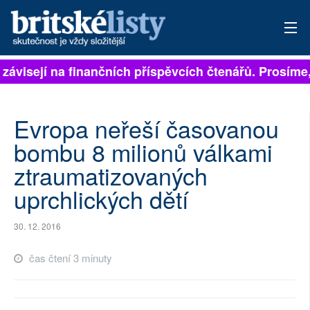
 závisejí na finančních příspěvcích čtenářů. Prosíme, 
PŘIHLÁSIT
AKTUÁLNÍ VYDÁNÍ
Evropa neřeší časovanou
ARCHIV
bombu 8 milionů válkami
ztraumatizovaných
ROZHOVORY
uprchlických dětí
TÉMATA
30. 12. 2016
NEJČTENĚJŠÍ ZA 7 DNÍ
čas čtení 3 minuty
AUTOŘI
PŘÍSPĚVKY NA PROVOZ