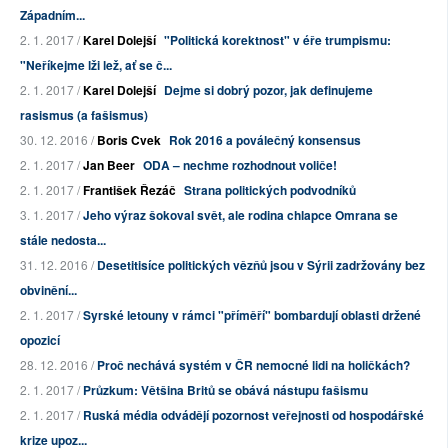
Západním...
2. 1. 2017 /
Karel Dolejší
"Politická korektnost" v éře trumpismu:
"Neříkejme lži lež, ať se č...
2. 1. 2017 /
Karel Dolejší
Dejme si dobrý pozor, jak definujeme
rasismus (a fašismus)
30. 12. 2016 /
Boris Cvek
Rok 2016 a poválečný konsensus
2. 1. 2017 /
Jan Beer
ODA – nechme rozhodnout voliče!
2. 1. 2017 /
František Řezáč
Strana politických podvodníků
3. 1. 2017 /
Jeho výraz šokoval svět, ale rodina chlapce Omrana se
stále nedosta...
31. 12. 2016 /
Desetitisíce politických vězňů jsou v Sýrii zadržovány bez
obvinění...
2. 1. 2017 /
Syrské letouny v rámci "příměří" bombardují oblasti držené
opozicí
28. 12. 2016 /
Proč nechává systém v ČR nemocné lidi na holičkách?
2. 1. 2017 /
Průzkum: Většina Britů se obává nástupu fašismu
2. 1. 2017 /
Ruská média odvádějí pozornost veřejnosti od hospodářské
krize upoz...