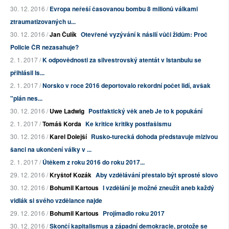
30. 12. 2016 /
Evropa neřeší časovanou bombu 8 milionů válkami
ztraumatizovaných u...
30. 12. 2016 /
Jan Čulík
Otevřené vyzývání k násilí vůči židům: Proč
Policie ČR nezasahuje?
2. 1. 2017 /
K odpovědnosti za silvestrovský atentát v Istanbulu se
přihlásil Is...
2. 1. 2017 /
Norsko v roce 2016 deportovalo rekordní počet lidí, avšak
"plán nes...
30. 12. 2016 /
Uwe Ladwig
Postfaktický věk aneb Je to k popukání
2. 1. 2017 /
Tomáš Korda
Ke kritice kritiky postfašismu
30. 12. 2016 /
Karel Dolejší
Rusko-turecká dohoda představuje mizivou
šanci na ukončení války v ...
2. 1. 2017 /
Útěkem z roku 2016 do roku 2017...
29. 12. 2016 /
Kryštof Kozák
Aby vzdělávání přestalo být sprosté slovo
30. 12. 2016 /
Bohumil Kartous
I vzdělání je možné zneužít aneb každý
vidlák si svého vzdělance najde
29. 12. 2016 /
Bohumil Kartous
Projímadlo roku 2017
30. 12. 2016 /
Skončí kapitalismus a západní demokracie, protože se