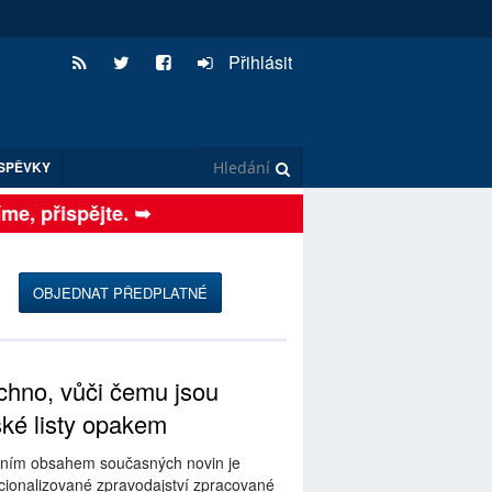
Přihlásit
SPĚVKY
, přispějte. ➥
OBJEDNAT PŘEDPLATNÉ
hno, vůči čemu jsou
ské listy opakem
ním obsahem současných novin je
ionalizované zpravodajství zpracované