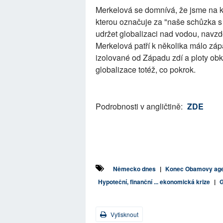
Merkelová se domnívá, že jsme na kři
kterou označuje za "naše schůzka s g
udržet globalizaci nad vodou, navzd
Merkelová patří k několika málo záp
izolované od Západu zdí a ploty o
globalizace totéž, co pokrok.
Podrobnosti v angličtině:
ZDE
Německo dnes
|
Konec Obamovy agen
Hypoteční, finanční ... ekonomická krize
|
G
Vytisknout