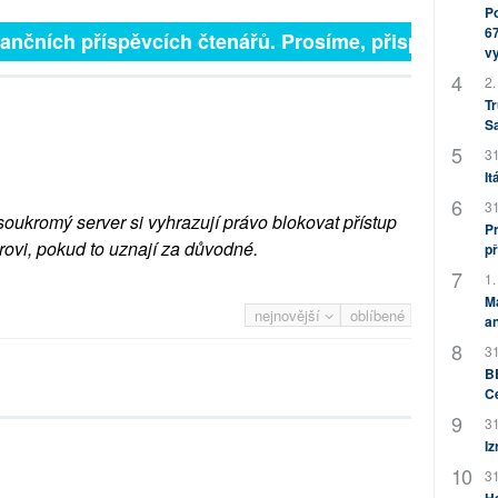
Po
67
inančních příspěvcích čtenářů. Prosíme, přispějte. ➥
v
2.
Tr
S
31
It
31
soukromý server si vyhrazují právo blokovat přístup
Pr
rovi, pokud to uznají za důvodné.
př
1.
M
nejnovější
oblíbené
an
31
BB
C
31
Iz
31
H