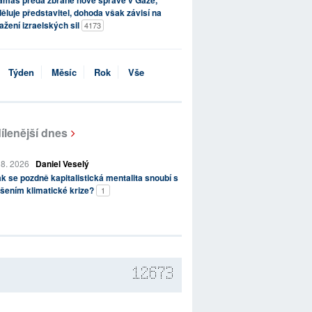
ěluje představitel, dohoda však závisí na
ažení izraelských sil
4173
Týden
Měsíc
Rok
Vše
ílenější dnes
 8. 2026
Daniel Veselý
k se pozdně kapitalistická mentalita snoubí s
šením klimatické krize?
1
12673