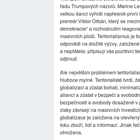
řadu Trumpových názorů. Marine Le P
velkou šanci vyhrát napřesrok první
premiér Viktor Orbán, který se mezin
demokracie" a rozhodnutím reagovat
masivních plotů. Teritorialismus je
odpovědi na složité výzvy, založené na
a nepřátele; připisují vše pozitivní 
odjinud.
Ale největším problémem teritorialismu
hluboce mylné. Teritorialisté tvrdí, 
globalizaci a zůstat bohatí, minimal
aliancí a zůstat v bezpečí a svobodn
bezpečnosti a svobody dosažené v 
zisky závisejí na masivních investi
globalizace je založena na otevřen
toku zboží, lidí a informací. Jinak ř
ohrožena.