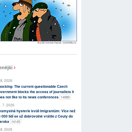
enější
 8. 2026
ocking: The current questionable Czech
vernment blocks the access of journalists it
es not like to its news conferences
14989
. 7. 2026
smyslná hysterie kvůli imigrantům: Více než
 000 lidí se už dobrovolně vrátilo z Ceuty do
aroka
14145
 8. 2026