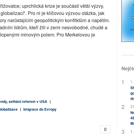
žovatce; uprchlická krize je součástí větší výzvy,
lobalizací". Pro ni je klíčovou výzvou otázka, jak
ory narůstajícím geopolitickým konfliktům a napětím.
adním lídrům, kteří žili v zemi nesvobodné, chudé a
bklopenými minovým polem. Pro Merkelovou je
Nejčt
1.
Sh
go
do
dy, selhání reforem v USA
|
31
lobalizace
|
Imigrace do Evropy
Ne
48
M
0
1.