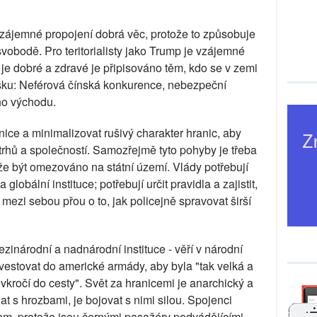
 vzájemné propojení dobrá věc, protože to způsobuje
vobodě. Pro teritorialisty jako Trump je vzájemné
je dobré a zdravé je připisováno těm, kdo se v zemi
jšku: Neférová čínská konkurence, nebezpeční
ého východu.
anice a minimalizovat rušivý charakter hranic, aby
trhů a společností. Samozřejmě tyto pohyby je třeba
že být omezováno na státní území. Vlády potřebují
globální instituce; potřebují určit pravidla a zajistit,
ezi sebou přou o to, jak policejně spravovat širší
mezinárodní a nadnárodní instituce - věří v národní
nvestovat do americké armády, aby byla "tak velká a
vkročí do cesty". Svět za hranicemi je anarchický a
t s hrozbami, je bojovat s nimi silou. Spojenci
em, protože jsou černými pasažéry podvádějícími