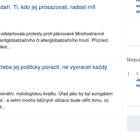
aří. Ti, kdo jej prosazovali, radost mít
sd
st
tí odstartovala protesty proti plánované Mnohostranné
ntiglobalizačního či alterglobalizačního hnutí. Příznivci
kor...
Nejsd
řeba jej politicky porazit, ne vyvracet každý
6.
Ja
ře
cionální, mytologickou kvalitu. Úřad jako by byl surogátem
rod - a velmi mnoho běžných občanů bude věřit tomu, co
...