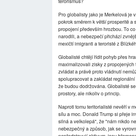
terorismus?
Pro globalisty jako je Merkelová je
pokrok směrem k větší prosperitě a s
propojení především hrozbou. To co 
narodili, a nebezpečí přichází zvně
mexičtí imigranti a teroristé z Blízk
Globalisté chtějí řídit pohyb přes hr
maximalizovali zisky z propojených 
zvládat a právě proto vládnutí nemů
spolupracovat a zakládat regionální a 
že budou dodržována. Globalisté se m
prostory, ale nikoliv o princip.
Naproti tomu teritorialisté nevěří v 
sílu a moc. Donald Trump si přeje i
silná a velkolepá", že "nám nikdo ne
nebezpečný a způsob, jak se vyrovna
nepředstavují aktivum, jsou břemen