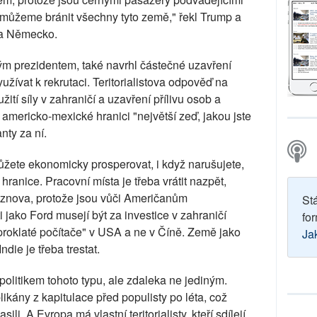
můžeme bránit všechny tyto země," řekl Trump a
 a Německo.
ým prezidentem, také navrhl částečné uzavření
yužívat k rekrutaci. Teritorialistova odpověď na
žití síly v zahraničí a uzavření přílivu osob a
americko-mexické hranici "největší zeď, jakou jste
anty za ní.
můžete ekonomicky prosperovat, i když narušujete,
hranice. Pracovní místa je třeba vrátit nazpět,
znova, protože jsou vůči Američanům
St
jako Ford musejí být za investice v zahraničí
for
"proklaté počítače" v USA a ne v Číně. Země jako
Ja
die je třeba trestat.
politikem tohoto typu, ale zdaleka ne jediným.
ikány z kapitulace před populisty po léta, což
ili. A Evropa má vlastní teritorialisty, kteří sdílejí