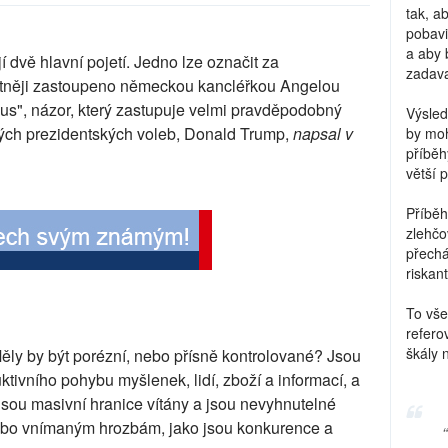
tak, a
pobavi
a aby 
í dvě hlavní pojetí. Jedno lze označit za
zadava
entněji zastoupeno německou kancléřkou Angelou
mus", názor, který zastupuje velmi pravděpodobný
Výsled
ých prezidentských voleb, Donald Trump,
napsal v
by moh
příběh
větší 
Příběh
zlehčo
přechá
riskant
To vše
refero
škály 
Měly by být porézní, nebo přísně kontrolované? Jsou
ivního pohybu myšlenek, lidí, zboží a informací, a
sou masivní hranice vítány a jsou nevyhnutelné
ebo vnímaným hrozbám, jako jsou konkurence a