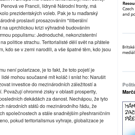
enová ve Francii, lídryně Národní fronty, má
 kolo prezidentských voleb. Pak je tu maďarský
árodně proslavil prosazováním "iliberální
 na uprchlickou krizi výhradně budováním
 formou populismu: Jednoduché, nekonzistentní
 politice strachu. Teritorialisté dělí svět na přátele
těm, kdo se v zemi narodili, a vše špatné těm, kdo jsou
 není polarizace, je to fakt, že toto pojetí je
že lidé mohou současné mít koláč i sníst ho: Narušit
izovat investice do mezinárodních záležitostí a
Polit
í. Považují ohromné zisky v oblasti prosperity,
Marč
posledních dekádách za danost. Nechápou, že tyto
cích národních států do mezinárodního řádu, že
ých společnostech a stále snadnějším přeshraničním
ečeno, pokud teritorialismus vyhraje, globalizace je