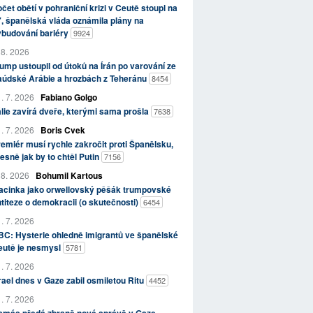
čet obětí v pohraniční krizi v Ceutě stoupl na
, španělská vláda oznámila plány na
ybudování bariéry
9924
 8. 2026
ump ustoupil od útoků na Írán po varování ze
aúdské Arábie a hrozbách z Teheránu
8454
. 7. 2026
Fabiano Golgo
álie zavírá dveře, kterými sama prošla
7638
. 7. 2026
Boris Cvek
emiér musí rychle zakročit proti Španělsku,
esně jak by to chtěl Putin
7156
 8. 2026
Bohumil Kartous
acinka jako orwellovský pěšák trumpovské
titeze o demokracii (o skutečnosti)
6454
. 7. 2026
C: Hysterie ohledně imigrantů ve španělské
eutě je nesmysl
5781
. 7. 2026
rael dnes v Gaze zabil osmiletou Ritu
4452
. 7. 2026
amás předá zbraně nové správě v Gaze,