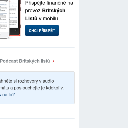
Přispějte finančně na
provoz
Britských
v mobilu.
Listů
CHCI PŘISPĚT
Podcast Britských listů
áhněte si rozhovory v audio
mátu a poslouchejte je kdekoliv.
k na to?