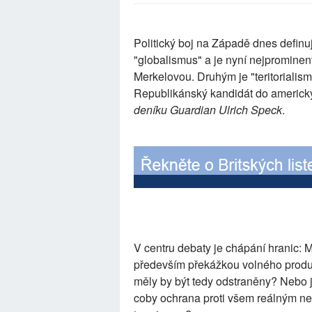
Politický boj na Západě dnes definuj
"globalismus" a je nyní nejpromin
Merkelovou. Druhým je "teritorialis
Republikánský kandidát do americk
deníku Guardian Ulrich Speck
.
V centru debaty je chápání hranic: 
především překážkou volného produkt
měly by být tedy odstraněny? Nebo j
coby ochrana proti všem reálným n