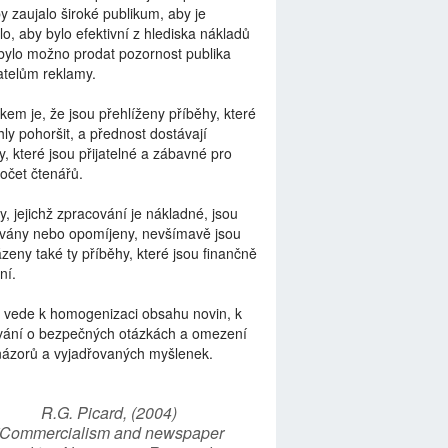
by zaujalo široké publikum, aby je
lo, aby bylo efektivní z hlediska nákladů
bylo možno prodat pozornost publika
telům reklamy.
kem je, že jsou přehlíženy příběhy, které
ly pohoršit, a přednost dostávají
y, které jsou přijatelné a zábavné pro
počet čtenářů.
y, jejichž zpracování je nákladné, jsou
vány nebo opomíjeny, nevšímavě jsou
zeny také ty příběhy, které jsou finančně
ní.
 vede k homogenizaci obsahu novin, k
vání o bezpečných otázkách a omezení
názorů a vyjadřovaných myšlenek.
R.G. Picard, (2004)
“Commercialism and newspaper