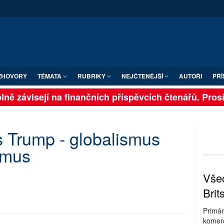
ZHOVORY
TÉMATA
RUBRIKY
NEJČTENĚJŠÍ
AUTOŘI
PŘÍ
ně závisejí na finančních příspěvcích čtenářů. Prosíme
 Trump - globalismus
ismus
Všec
Brit
Primár
komerc