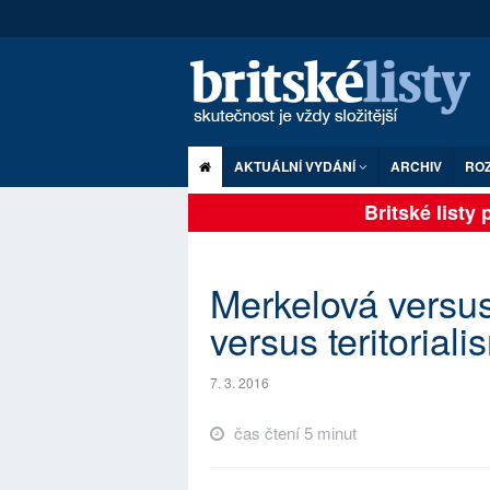
AKTUÁLNÍ VYDÁNÍ
ARCHIV
RO
Britské listy pl
Merkelová versus
versus teritorial
7. 3. 2016
čas čtení 5 minut