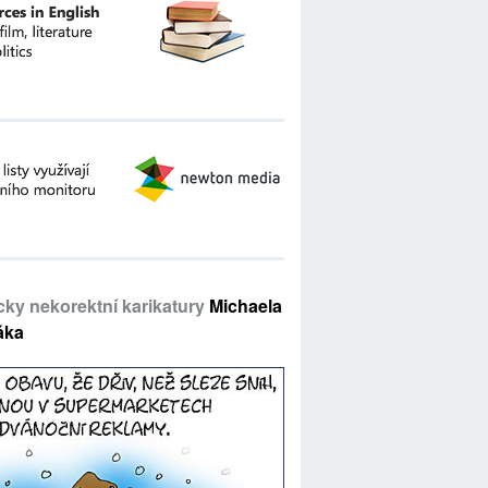
icky nekorektní karikatury
Michaela
áka