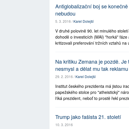
Antiglobalizační boj se konečně d
nebudou
5. 3. 2016 /
Karel Dolejší
V druhé polovině 90. let minulého stole
dohodě o investicích (MAI) "horká" fáze a
kritizovali preferování tržních vztahů na ú
Na kritiku Zemana je pozdě. Je t
nesmysl a dělat mu tak reklamu
29. 2. 2016 /
Karel Dolejší
Institut českého prezidenta má jistou ira
papežského stolce pro "atheistický" ná
říká prezident, neboť to prostě řekl prezid
Trump jako fašista 21. století
10. 3. 2016