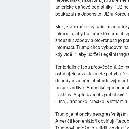
americké daňové poplatníky: "Už ne
poukázal na Japonsko, Jižní Koreu
Muž, který může být příštím americk
internetu, aby ho teroristé nemohli v
zneužití svobody a otevřenosti je pou
informací. Trump chce vybudovat na 
kdy viděli", aby udržel ilegální imigr
Teritorialisté jsou přesvědčeni, že 
oslabujete a zastavujete pohyb přes 
dohody o volném obchodu vyjednat 
nespravedlivé. Americké společnosti 
trestány. Apple by měl vyrábět své 
Čína, Japonsko, Mexiko, Vietnam a In
Trump je rétoricky nejagresívnějším 
Američtí komentátoři obviňují Republ
Trumpovi umožnilo sklidit, co druzí zas