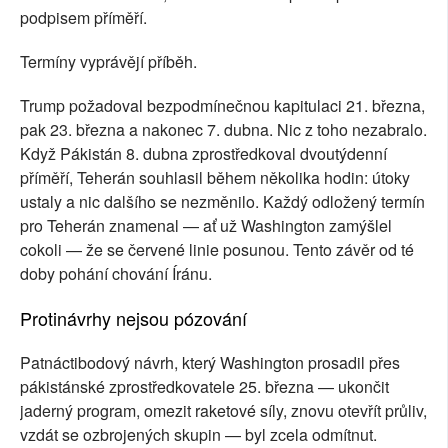
podpisem příměří.
Termíny vyprávějí příběh.
Trump požadoval bezpodmínečnou kapitulaci 21. března,
pak 23. března a nakonec 7. dubna. Nic z toho nezabralo.
Když Pákistán 8. dubna zprostředkoval dvoutýdenní
příměří, Teherán souhlasil během několika hodin: útoky
ustaly a nic dalšího se nezměnilo. Každý odložený termín
pro Teherán znamenal — ať už Washington zamýšlel
cokoli — že se červené linie posunou. Tento závěr od té
doby pohání chování Íránu.
Protinávrhy nejsou pózování
Patnáctibodový návrh, který Washington prosadil přes
pákistánské zprostředkovatele 25. března — ukončit
jaderný program, omezit raketové síly, znovu otevřít průliv,
vzdát se ozbrojených skupin — byl zcela odmítnut.