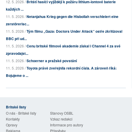
12. 5. 2026 /
Britští hasiči vyjíždějí k požáru lithium-iontové baterie
každých ...
11. 5. 2026 /
Netanjahus Krieg gegen die Hisbollah verschleiert eine
zerstörerisc...
11. 5. 2026 /
Tým filmu „Gaza: Doctors Under Attack“ ostře zkritizoval
BBC při ud...
11. 5. 2026 /
Cenu britské filmové akademie získal i Channel 4 za své
zpravodajst...
11. 5. 2026 /
Schoerner a pražské povstání
11. 5. 2026 /
Toyota právě zveřejnila rekordní čísla. A zároveň říká:
Bojujeme o ...
Britské listy
O nás - Britské listy
Stanovy OSBL
Kontakty
Vzkaz redakci
Opravy
Informace pro autory
Reklama
Příspěvky