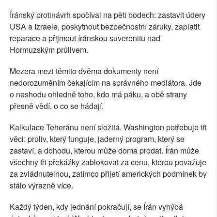
Íránský protinávrh spočíval na pěti bodech: zastavit údery
USA a Izraele, poskytnout bezpečnostní záruky, zaplatit
reparace a přijmout íránskou suverenitu nad
Hormuzským průlivem.
Mezera mezi těmito dvěma dokumenty není
nedorozuměním čekajícím na správného mediátora. Jde
o neshodu ohledně toho, kdo má páku, a obě strany
přesně vědí, o co se hádají.
Kalkulace Teheránu není složitá. Washington potřebuje tři
věci: průliv, který funguje, jaderný program, který se
zastaví, a dohodu, kterou může doma prodat. Írán může
všechny tři překážky zablokovat za cenu, kterou považuje
za zvládnutelnou, zatímco přijetí amerických podmínek by
stálo výrazně více.
Každý týden, kdy jednání pokračují, se Írán vyhýbá