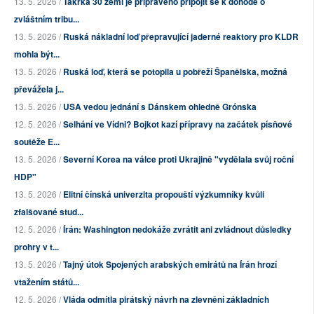
13. 5. 2026 /
Takřka 30 zemí je připraveno připojit se k dohodě o
zvláštním tribu...
13. 5. 2026 /
Ruská nákladní loď přepravující jaderné reaktory pro KLDR
mohla být...
13. 5. 2026 /
Ruská loď, která se potopila u pobřeží Španělska, možná
převážela j...
13. 5. 2026 /
USA vedou jednání s Dánskem ohledně Grónska
12. 5. 2026 /
Selhání ve Vídni? Bojkot kazí přípravy na začátek písňové
soutěže E...
13. 5. 2026 /
Severní Korea na válce proti Ukrajině "vydělala svůj roční
HDP"
13. 5. 2026 /
Elitní čínská univerzita propouští výzkumníky kvůli
zfalšované stud...
12. 5. 2026 /
Írán: Washington nedokáže zvrátit ani zvládnout důsledky
prohry v t...
13. 5. 2026 /
Tajný útok Spojených arabských emirátů na Írán hrozí
vtažením států...
12. 5. 2026 /
Vláda odmítla pirátský návrh na zlevnění základních