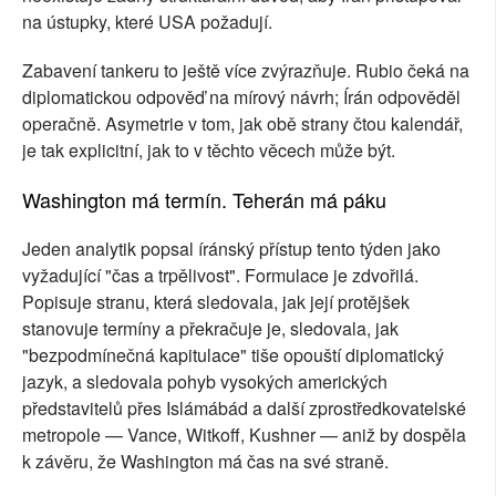
na ústupky, které USA požadují.
Zabavení tankeru to ještě více zvýrazňuje. Rubio čeká na
diplomatickou odpověď na mírový návrh; Írán odpověděl
operačně. Asymetrie v tom, jak obě strany čtou kalendář,
je tak explicitní, jak to v těchto věcech může být.
Washington má termín. Teherán má páku
Jeden analytik popsal íránský přístup tento týden jako
vyžadující "čas a trpělivost". Formulace je zdvořilá.
Popisuje stranu, která sledovala, jak její protějšek
stanovuje termíny a překračuje je, sledovala, jak
"bezpodmínečná kapitulace" tiše opouští diplomatický
jazyk, a sledovala pohyb vysokých amerických
představitelů přes Islámábád a další zprostředkovatelské
metropole — Vance, Witkoff, Kushner — aniž by dospěla
k závěru, že Washington má čas na své straně.