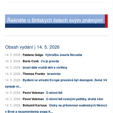
Obsah vydání | 14. 5. 2026
14. 5. 2026 /
Fabiano Golgo
Výhrůžka Josefa Nerušila
14. 5. 2026 /
Boris Cvek
Co je pravda
14. 5. 2026 /
Izrael dále vraždí děti a civilisty
14. 5. 2026 /
Thomas Franke
Izraelvize
14. 5. 2026 /
Bydlení ve střední Evropě přestává být dostupné. Země V4
spojuje st...
14. 5. 2026 /
Pavel Veleman
O ničení lidí
14. 5. 2026 /
Pavel Veleman
O ničení lidí českými politiky, druhá část
14. 5. 2026 /
Bohumil Kartous
Útoky na přítomnost sudetských Němců
v Brně a nezaměnitelná stopa K...