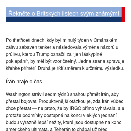
Po třiatřiceti dnech, kdy byl minulý týden v Ománském
zálivu zabaven tanker a následovala výměna názorů u
průlivu, kterou Trump označil za "jen láskyplné
poklepání", by měl být vzor čitelný. Jedna strana spravuje
křehké příměří. Druhá je řídí směrem k určitému výsledku.
Írán hraje o čas
Washington strávil sedm týdnů snahou přimět Írán, aby
přestal bojovat. Produktivnější otázkou je, zda Írán vůbec
chce přestat — ne proto, že by IRGC přímo vyhrávala, ale
protože podmínky dostupné na konci vleklých jednání
budou výrazně lepší než ty, které jsou dostupné na konci
amerického ultimáta, a Teherán to chápal už před