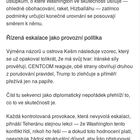
ústupkům, o které Washington ve skutečnosti usiluje —
ohledně obohacování, raket, Hizballáhu — zatímco
podmínky určující konečné urovnání se posouvají
směrem k němu.
Řízená eskalace jako provozní politika
Výměna názorů u ostrova Kešm následuje vzorec, který
se už opakoval tolikrát, že má svůj tvar: íránské síly
prověřují, CENTCOM reaguje, obě strany obviňují druhou
z porušování pravidel, Trump to zlehčuje a příměří
přežívá jen na papíře.
Číst tu sekvenci jako diplomatický nepořádek přehlíží to,
co to ve skutečnosti je.
Každá kontrolovaná provokace, která nevyvolá eskalaci,
přináší Teheránu stejnou lekci — že Washington tento
konflikt řídí, nikoli ho řeší — a dokud toto hodnocení platí,
neexistuje žádný strukturální důvod, aby Írán přistupoval