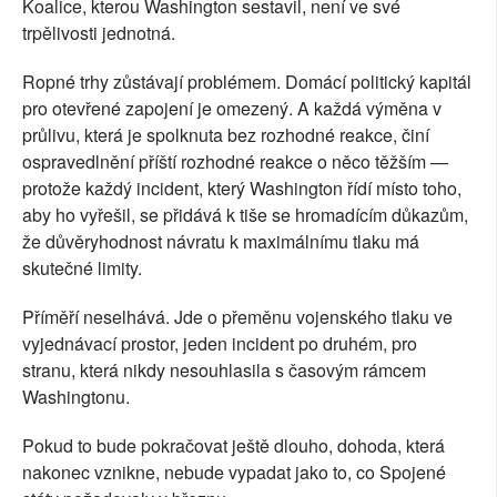
Koalice, kterou Washington sestavil, není ve své
trpělivosti jednotná.
Ropné trhy zůstávají problémem. Domácí politický kapitál
pro otevřené zapojení je omezený. A každá výměna v
průlivu, která je spolknuta bez rozhodné reakce, činí
ospravedlnění příští rozhodné reakce o něco těžším —
protože každý incident, který Washington řídí místo toho,
aby ho vyřešil, se přidává k tiše se hromadícím důkazům,
že důvěryhodnost návratu k maximálnímu tlaku má
skutečné limity.
Příměří neselhává. Jde o přeměnu vojenského tlaku ve
vyjednávací prostor, jeden incident po druhém, pro
stranu, která nikdy nesouhlasila s časovým rámcem
Washingtonu.
Pokud to bude pokračovat ještě dlouho, dohoda, která
nakonec vznikne, nebude vypadat jako to, co Spojené