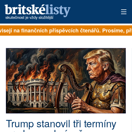
isejí na finančních příspěvcích čtenářů. Prosíme, přis
PŘIHLÁSIT
AKTUÁLNÍ VYDÁNÍ
ARCHIV
ROZHOVORY
TÉMATA
NEJČTENĚJŠÍ ZA 7 DNÍ
AUTOŘI
Trump stanovil tři termíny
PŘÍSPĚVKY NA PROVOZ