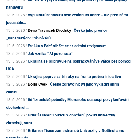
hantaviru
13. 5. 2026 /
Vypuknutí hantaviru bylo zvládnuto dobře – ale před námi
jsou stále...
13. 5. 2026 /
Beno Trávníček Brodský
Česko jako prostor
„kanadských“ trávníkářů
12. 5. 2026 /
Fraška v Británii: Starmer odmítá rezignovat
13. 5. 2026 /
Jak vzniká "AI psychóza"
13. 5. 2026 /
Ukrajina se připravuje na pokračování ve válce bez pomoci
USA
13. 5. 2026 /
Ukrajina poprvé za tři roky na frontě přebírá iniciativu
12. 5. 2026 /
Boris Cvek
České zdravotnictví jako výkladní skříň
zločinu
13. 5. 2026 /
Šéf izraelské pobočky Microsoftu odstoupí po vyšetřování
obchodních...
13. 5. 2026 /
Britští studenti budou v ohrožení, pokud univerzity
zkrachují, varu...
13. 5. 2026 /
Británie: Tisíce zaměstnanců Univerzity v Nottinghamu
varovány, že ...