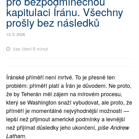
pro bezpodmínečnou
kapitulaci Íránu. Všechny
SOCIÁLNÍ SÍTĚ
prošly bez následků
RUBRIKY
13. 5. 2026
PLNÁ VERZE STRÁNEK
čas čtení 6 minut
Íránské příměří není mrtvé. To je přesně ten
problém: příměří platí a Írán je důvodem. Ne proto,
že by Teherán měl zájem na mírovém procesu,
který se Washington snaží vybudovat, ale proto, že
příměří je momentálně nejvýhodnější možností —
lepší než přijmout americké podmínky a levnější
než přijímat důsledky jeho ukončení,
píše Andrew
.
Latham