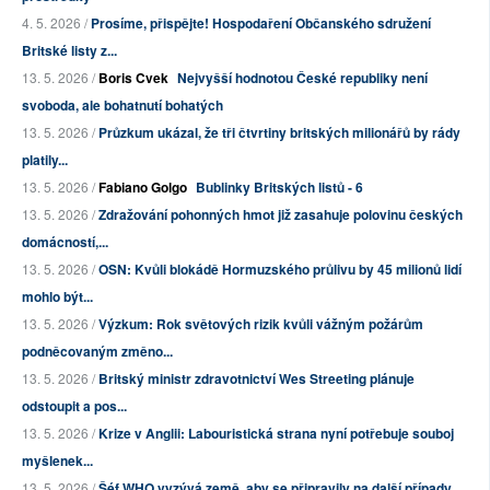
4. 5. 2026 /
Prosíme, přispějte! Hospodaření Občanského sdružení
Britské listy z...
13. 5. 2026 /
Boris Cvek
Nejvyšší hodnotou České republiky není
svoboda, ale bohatnutí bohatých
13. 5. 2026 /
Průzkum ukázal, že tři čtvrtiny britských milionářů by rády
platily...
13. 5. 2026 /
Fabiano Golgo
Bublinky Britských listů - 6
13. 5. 2026 /
Zdražování pohonných hmot již zasahuje polovinu českých
domácností,...
13. 5. 2026 /
OSN: Kvůli blokádě Hormuzského průlivu by 45 milionů lidí
mohlo být...
13. 5. 2026 /
Výzkum: Rok světových rizik kvůli vážným požárům
podněcovaným změno...
13. 5. 2026 /
Britský ministr zdravotnictví Wes Streeting plánuje
odstoupit a pos...
13. 5. 2026 /
Krize v Anglii: Labouristická strana nyní potřebuje souboj
myšlenek...
13. 5. 2026 /
Šéf WHO vyzývá země, aby se připravily na další případy