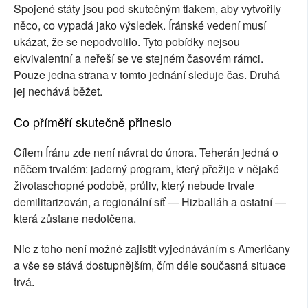
Spojené státy jsou pod skutečným tlakem, aby vytvořily
něco, co vypadá jako výsledek. Íránské vedení musí
ukázat, že se nepodvolilo. Tyto pobídky nejsou
ekvivalentní a neřeší se ve stejném časovém rámci.
Pouze jedna strana v tomto jednání sleduje čas. Druhá
jej nechává běžet.
Co příměří skutečně přineslo
Cílem Íránu zde není návrat do února. Teherán jedná o
něčem trvalém: jaderný program, který přežije v nějaké
životaschopné podobě, průliv, který nebude trvale
demilitarizován, a regionální síť — Hizballáh a ostatní —
která zůstane nedotčena.
Nic z toho není možné zajistit vyjednáváním s Američany
a vše se stává dostupnějším, čím déle současná situace
trvá.