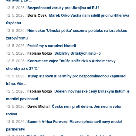
13. 5. 2026 /
Bezpečnostní záruky pro Ukrajinu od EU?
12. 5. 2026 /
Boris Cvek
Marek Orko Vácha nám sdělil příčinu Hitlerova
úspěchu
13. 5. 2026 /
Německo: 'Ulmská pětka' souzena po útoku na izraelskou
zbrojní firmu
13. 5. 2026 /
Problémy s narativní historií
12. 5. 2026 /
Fabiano Golgo
Bublinky Britských listů - 5
13. 5. 2026 /
Konzumace vajec "může snížit riziko Alzheimerovy
choroby až o 27 %"
13. 5. 2026 /
Trump stanovil tři termíny pro bezpodmínečnou kapitulaci
Íránu. Vše...
12. 5. 2026 /
Fabiano Golgo
Udělení novinářské ceny Britským listům je
morální povinností
12. 5. 2026 /
David Michal
Česko není proti dětem. Jen neumí větší
rodinu
13. 5. 2026 /
Summit Africa Forward: Macron představil nový model
partnerství