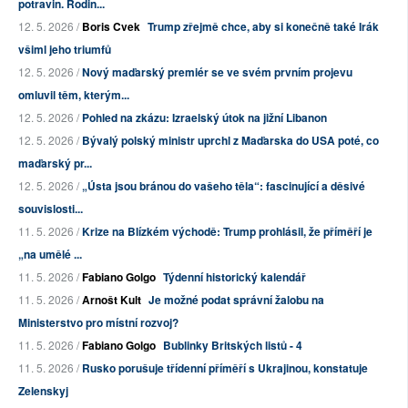
potravin. Rodin...
12. 5. 2026 /
Boris Cvek
Trump zřejmě chce, aby si konečně také Irák
všiml jeho triumfů
12. 5. 2026 /
Nový maďarský premiér se ve svém prvním projevu
omluvil těm, kterým...
12. 5. 2026 /
Pohled na zkázu: Izraelský útok na jižní Libanon
12. 5. 2026 /
Bývalý polský ministr uprchl z Maďarska do USA poté, co
maďarský pr...
12. 5. 2026 /
„Ústa jsou bránou do vašeho těla“: fascinující a děsivé
souvislosti...
11. 5. 2026 /
Krize na Blízkém východě: Trump prohlásil, že příměří je
„na umělé ...
11. 5. 2026 /
Fabiano Golgo
Týdenní historický kalendář
11. 5. 2026 /
Arnošt Kult
Je možné podat správní žalobu na
Ministerstvo pro místní rozvoj?
11. 5. 2026 /
Fabiano Golgo
Bublinky Britských listů - 4
11. 5. 2026 /
Rusko porušuje třídenní příměří s Ukrajinou, konstatuje
Zelenskyj