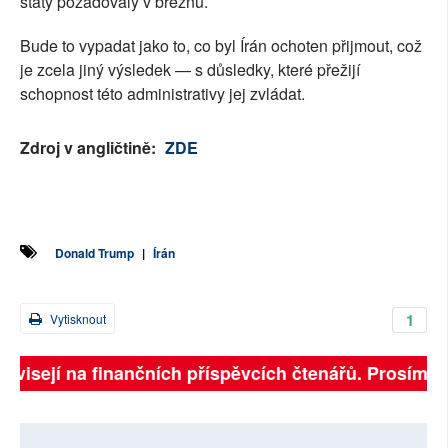
státy požadovaly v březnu.
Bude to vypadat jako to, co byl Írán ochoten přijmout, což
je zcela jiný výsledek — s důsledky, které přežijí
schopnost této administrativy jej zvládat.
Zdroj v angličtině:
ZDE
Donald Trump
|
Írán
1
Vytisknout
ávisejí na finančních příspěvcích čtenářů. Prosíme, p