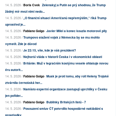
14. 5. 2026 /
Boris Cvek
Zelenskyj a Putin se prý shodnou, že Trump
žádný mír mezi nimi nedo...
14. 5. 2026 /
„O finanční situaci Američanů nepřemýšlím,“ říká Trump
uprostřed je...
14. 5. 2026 /
Fabiano Golgo
Javier Milei a konec kouzla motorové pily
14. 5. 2026 /
Trumpovo stažení vojsk z Německa by se mu mohlo
vymstít. Zde je důvod
14. 5. 2026 /
Je 22:15, víte, kde je váš prezident?
14. 5. 2026 /
Nejhorší vláda v historii Česka i v ekonomické oblasti
14. 5. 2026 /
Británie: Muž v legračním kostýmu vesele ohlašuje novou
éru autorit...
14. 5. 2026 /
Fabiano Golgo
Musk je proti tomu, aby roli Heleny Trojské
ztvárnila černošská her...
14. 5. 2026 /
Namísto expertní organizace zastupují uprchlíky v Česku
jen pofider...
14. 5. 2026 /
Fabiano Golgo
Bublinky Britských listů - 7
14. 5. 2026 /
Posouzení smluv ČT potvrdilo hospodárné nakládání s
prostředky