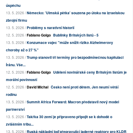
úspěchu
13. 5. 2026 /
Německo: 'Ulmská pětka' souzena po útoku na izraelskou
zbrojní firmu
13. 5. 2026 /
Problémy s narativní historií
12. 5. 2026 /
Fabiano Golgo
Bublinky Britských listů - 5
13. 5. 2026 /
Konzumace vajec "může snížit riziko Alzheimerovy
choroby až o 27 %"
13. 5. 2026 /
Trump stanovil tři termíny pro bezpodmínečnou kapitulaci
Íránu. Vše...
12. 5. 2026 /
Fabiano Golgo
Udělení novinářské ceny Britským listům je
morální povinností
12. 5. 2026 /
David Michal
Česko není proti dětem. Jen neumí větší
rodinu
13. 5. 2026 /
Summit Africa Forward: Macron představil nový model
partnerství
13. 5. 2026 /
Takřka 30 zemí je připraveno připojit se k dohodě o
zvláštním tribu...
13. 5. 2026 /
Ruská nákladní loď přepravující jaderné reaktory pro KLDR