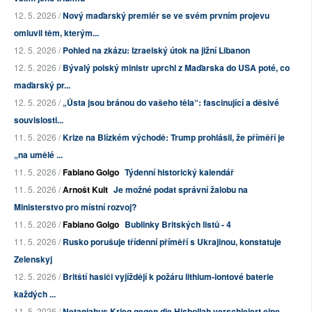
12. 5. 2026 /
Nový maďarský premiér se ve svém prvním projevu
omluvil těm, kterým...
12. 5. 2026 /
Pohled na zkázu: Izraelský útok na jižní Libanon
12. 5. 2026 /
Bývalý polský ministr uprchl z Maďarska do USA poté, co
maďarský pr...
12. 5. 2026 /
„Ústa jsou bránou do vašeho těla“: fascinující a děsivé
souvislosti...
11. 5. 2026 /
Krize na Blízkém východě: Trump prohlásil, že příměří je
„na umělé ...
11. 5. 2026 /
Fabiano Golgo
Týdenní historický kalendář
11. 5. 2026 /
Arnošt Kult
Je možné podat správní žalobu na
Ministerstvo pro místní rozvoj?
11. 5. 2026 /
Fabiano Golgo
Bublinky Britských listů - 4
11. 5. 2026 /
Rusko porušuje třídenní příměří s Ukrajinou, konstatuje
Zelenskyj
12. 5. 2026 /
Britští hasiči vyjíždějí k požáru lithium-iontové baterie
každých ...
11. 5. 2026 /
Netanjahus Krieg gegen die Hisbollah verschleiert eine