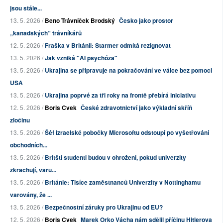
jsou stále...
13. 5. 2026 /
Beno Trávníček Brodský
Česko jako prostor
„kanadských“ trávníkářů
12. 5. 2026 /
Fraška v Británii: Starmer odmítá rezignovat
13. 5. 2026 /
Jak vzniká "AI psychóza"
13. 5. 2026 /
Ukrajina se připravuje na pokračování ve válce bez pomoci
USA
13. 5. 2026 /
Ukrajina poprvé za tři roky na frontě přebírá iniciativu
12. 5. 2026 /
Boris Cvek
České zdravotnictví jako výkladní skříň
zločinu
13. 5. 2026 /
Šéf izraelské pobočky Microsoftu odstoupí po vyšetřování
obchodních...
13. 5. 2026 /
Britští studenti budou v ohrožení, pokud univerzity
zkrachují, varu...
13. 5. 2026 /
Británie: Tisíce zaměstnanců Univerzity v Nottinghamu
varovány, že ...
13. 5. 2026 /
Bezpečnostní záruky pro Ukrajinu od EU?
12. 5. 2026 /
Boris Cvek
Marek Orko Vácha nám sdělil příčinu Hitlerova