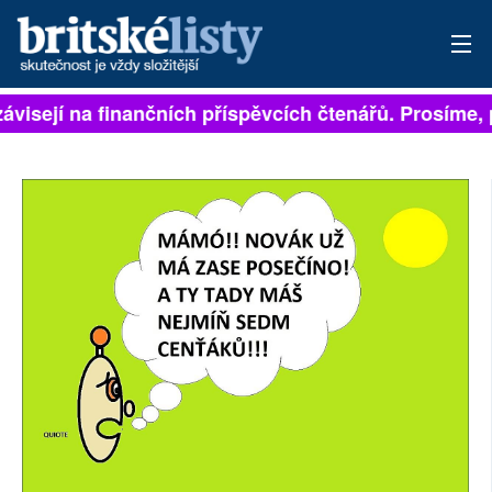
ávisejí na finančních příspěvcích čtenářů. Prosíme, p
PŘIHLÁSIT
AKTUÁLNÍ VYDÁNÍ
ARCHIV
ROZHOVORY
TÉMATA
NEJČTENĚJŠÍ ZA 7 DNÍ
AUTOŘI
PŘÍSPĚVKY NA PROVOZ