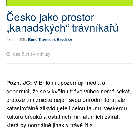
SOCIÁLNÍ SÍTĚ
Česko jako prostor
RUBRIKY
„kanadských“ trávníkářů
PLNÁ VERZE STRÁNEK
13. 5. 2026 /
Beno Trávníček Brodský
čas čtení 4 minuty
V Británii upozorňují média a
Pozn. JČ:
odborníci, že se v květnu tráva vůbec nemá sekat,
protože tím zničíte nejen svou přírodní flóru, ale
katastrofálně zlikvidujete i celou faunu, veškerou
kulturu brouků a ostatních miniaturních zvířat,
která by normálně jinak v trávě žila.