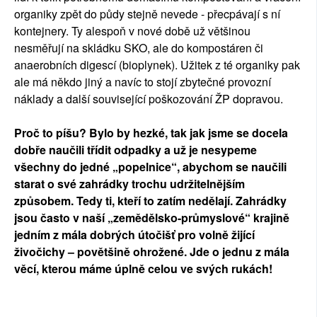
organiky zpět do půdy stejně nevede - přecpávají s ní
kontejnery. Ty alespoň v nové době už většinou
nesměřují na skládku SKO, ale do kompostáren či
anaerobních digescí (bioplynek). Užitek z té organiky pak
ale má někdo jiný a navíc to stojí zbytečné provozní
náklady a další související poškozování ŽP dopravou.
Proč to píšu? Bylo by hezké, tak jak jsme se docela
dobře naučili třídit odpadky a už je nesypeme
všechny do jedné „popelnice“, abychom se naučili
starat o své zahrádky trochu udržitelnějším
způsobem. Tedy ti, kteří to zatím nedělají. Zahrádky
jsou často v naší „zemědělsko-průmyslové“ krajině
jedním z mála dobrých útočišť pro volně žijící
živočichy – povětšině ohrožené. Jde o jednu z mála
věcí, kterou máme úplně celou ve svých rukách!