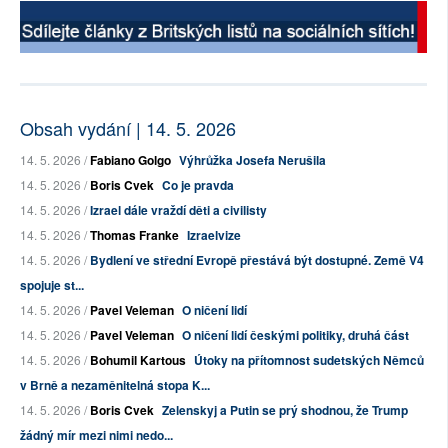
Obsah vydání | 14. 5. 2026
14. 5. 2026 /
Fabiano Golgo
Výhrůžka Josefa Nerušila
14. 5. 2026 /
Boris Cvek
Co je pravda
14. 5. 2026 /
Izrael dále vraždí děti a civilisty
14. 5. 2026 /
Thomas Franke
Izraelvize
14. 5. 2026 /
Bydlení ve střední Evropě přestává být dostupné. Země V4
spojuje st...
14. 5. 2026 /
Pavel Veleman
O ničení lidí
14. 5. 2026 /
Pavel Veleman
O ničení lidí českými politiky, druhá část
14. 5. 2026 /
Bohumil Kartous
Útoky na přítomnost sudetských Němců
v Brně a nezaměnitelná stopa K...
14. 5. 2026 /
Boris Cvek
Zelenskyj a Putin se prý shodnou, že Trump
žádný mír mezi nimi nedo...