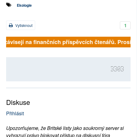
Ekologie
1
Vytisknout
ě závisejí na finančních příspěvcích čtenářů. Prosíme,
3303
Diskuse
Přihlásit
Upozorňujeme, že Britské listy jako soukromý server si
vyhrazují právo blokovat přístup na diskusní fóra