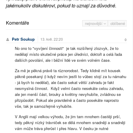
jakémukoliv diskutérovi, pokud to uznají za důvodné.
Komentáře
nejnovější
oblíbené
Petr Soukup
13. kvě. 22:20
0
No ono to "vyvíjení činnosti" je tak rozšířený zlozvyk, že to
nedělají místo skutečné práce jen úředníci, doktoři a celá řada
dalších povolání, ale i běžní lidé ve svém volném čase.
Za mě je pěkná právě ta různorodost. Tedy klidně mít kousek
pěkně posekaný (i když nevím jestli to vůbec stojí za tu námahu
- já bych to nedělal), ale často sekat větší zahradu je fakt
nesmyslná činnost. Když velmi často nesekáte celou zahradu,
ale jen menší část, brouky a květiny nevyhubíte, zvládnou se
přizpůsobit. Pokud ale pravidelně a často posekáte naprosto
vše, tak je samozřejmě vyhubíte.
V Anglii mají velkou výhodu, že jim tam mnohem častěji prší,
tedy pěkný nízký trávniček se dělá mnohem snadněji a snadněji
vám může tráva přerůst i přes hlavu. V česku je nutné