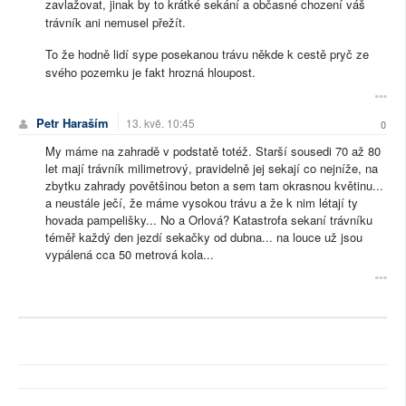
zavlažovat, jinak by to krátké sekání a občasné chození váš
trávník ani nemusel přežít.
To že hodně lidí sype posekanou trávu někde k cestě pryč ze
svého pozemku je fakt hrozná hloupost.
Petr Haraším
13. kvě. 10:45
0
My máme na zahradě v podstatě totéž. Starší sousedi 70 až 80
let mají trávník milimetrový, pravidelně jej sekají co nejníže, na
zbytku zahrady povětšinou beton a sem tam okrasnou květinu...
a neustále ječí, že máme vysokou trávu a že k nim létají ty
hovada pampelišky... No a Orlová? Katastrofa sekaní trávníku
téměř každý den jezdí sekačky od dubna... na louce už jsou
vypálená cca 50 metrová kola...