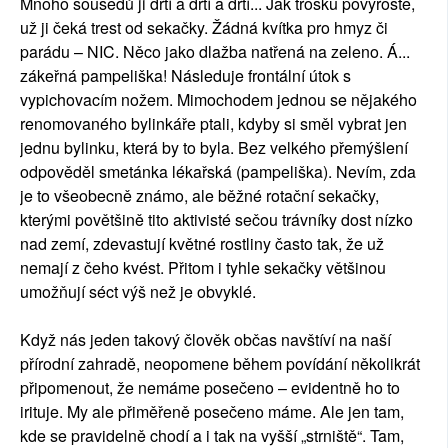
Mnoho sousedů ji drtí a drtí a drtí... Jak trošku povyroste,
už ji čeká trest od sekačky. Žádná kvítka pro hmyz či
parádu – NIC. Něco jako dlažba natřená na zeleno. Á...
zákeřná pampeliška! Následuje frontální útok s
vypichovacím nožem. Mimochodem jednou se nějakého
renomovaného bylinkáře ptali, kdyby si směl vybrat jen
jednu bylinku, která by to byla. Bez velkého přemýšlení
odpověděl smetánka lékařská (pampeliška). Nevím, zda
je to všeobecně známo, ale běžné rotační sekačky,
kterými povětšině tito aktivisté sečou trávníky dost nízko
nad zemí, zdevastují květné rostliny často tak, že už
nemají z čeho kvést. Přitom i tyhle sekačky většinou
umožňují séct výš než je obvyklé.
Když nás jeden takový člověk občas navštíví na naší
přírodní zahradě, neopomene během povídání několikrát
připomenout, že nemáme posečeno – evidentně ho to
irituje. My ale přiměřeně posečeno máme. Ale jen tam,
kde se pravidelně chodí a i tak na vyšší „strniště“. Tam,