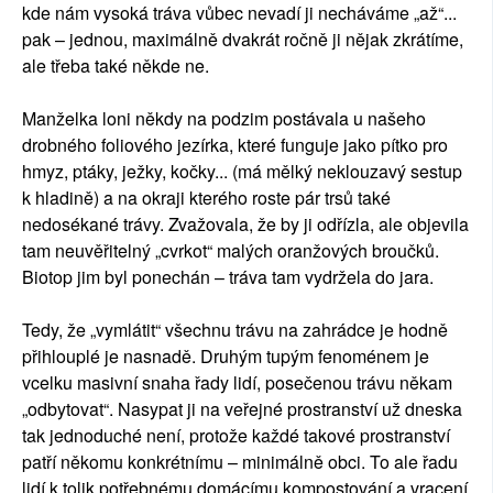
kde nám vysoká tráva vůbec nevadí ji necháváme „až“...
pak – jednou, maximálně dvakrát ročně ji nějak zkrátíme,
ale třeba také někde ne.
Manželka loni někdy na podzim postávala u našeho
drobného foliového jezírka, které funguje jako pítko pro
hmyz, ptáky, ježky, kočky... (má mělký neklouzavý sestup
k hladině) a na okraji kterého roste pár trsů také
nedosékané trávy. Zvažovala, že by ji odřízla, ale objevila
tam neuvěřitelný „cvrkot“ malých oranžových broučků.
Biotop jim byl ponechán – tráva tam vydržela do jara.
Tedy, že „vymlátit“ všechnu trávu na zahrádce je hodně
přihlouplé je nasnadě. Druhým tupým fenoménem je
vcelku masivní snaha řady lidí, posečenou trávu někam
„odbytovat“. Nasypat ji na veřejné prostranství už dneska
tak jednoduché není, protože každé takové prostranství
patří někomu konkrétnímu – minimálně obci. To ale řadu
lidí k tolik potřebnému domácímu kompostování a vracení