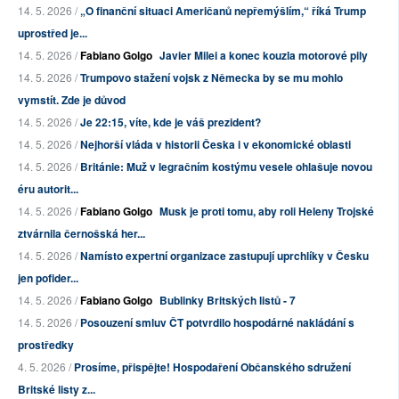
14. 5. 2026 /
„O finanční situaci Američanů nepřemýšlím,“ říká Trump
uprostřed je...
14. 5. 2026 /
Fabiano Golgo
Javier Milei a konec kouzla motorové pily
14. 5. 2026 /
Trumpovo stažení vojsk z Německa by se mu mohlo
vymstít. Zde je důvod
14. 5. 2026 /
Je 22:15, víte, kde je váš prezident?
14. 5. 2026 /
Nejhorší vláda v historii Česka i v ekonomické oblasti
14. 5. 2026 /
Británie: Muž v legračním kostýmu vesele ohlašuje novou
éru autorit...
14. 5. 2026 /
Fabiano Golgo
Musk je proti tomu, aby roli Heleny Trojské
ztvárnila černošská her...
14. 5. 2026 /
Namísto expertní organizace zastupují uprchlíky v Česku
jen pofider...
14. 5. 2026 /
Fabiano Golgo
Bublinky Britských listů - 7
14. 5. 2026 /
Posouzení smluv ČT potvrdilo hospodárné nakládání s
prostředky
4. 5. 2026 /
Prosíme, přispějte! Hospodaření Občanského sdružení
Britské listy z...