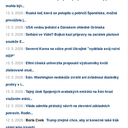
mohla být...
13. 5. 2026 /
Ruská loď, která se potopila u pobřeží Španělska, možná
převážela j...
13. 5. 2026 /
USA vedou jednání s Dánskem ohledně Grónska
12. 5. 2026 /
Selhání ve Vídni? Bojkot kazí přípravy na začátek písňové
soutěže E...
13. 5. 2026 /
Severní Korea na válce proti Ukrajině "vydělala svůj roční
HDP"
13. 5. 2026 /
Elitní čínská univerzita propouští výzkumníky kvůli
zfalšované stud...
12. 5. 2026 /
Írán: Washington nedokáže zvrátit ani zvládnout důsledky
prohry v t...
13. 5. 2026 /
Tajný útok Spojených arabských emirátů na Írán hrozí
vtažením států...
12. 5. 2026 /
Vláda odmítla pirátský návrh na zlevnění základních
potravin. Rodin...
12. 5. 2026 /
Boris Cvek
Trump zřejmě chce, aby si konečně také Irák
všiml jeho triumfů