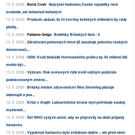
13. 5. 2026 /
Boris Cvek
Nejvyšší hodnotou České republiky není
svoboda, ale bohatnutí bohatých
13. 5. 2026 /
Průzkum ukázal, že tři čtvrtiny britských milionářů by rády
platily...
13. 5. 2026 /
Fabiano Golgo
Bublinky Britských listů - 6
13. 5. 2026 /
Zdražování pohonných hmot již zasahuje polovinu českých
domácností,...
13. 5. 2026 /
OSN: Kvůli blokádě Hormuzského průlivu by 45 milionů lidí
mohlo být...
13. 5. 2026 /
Výzkum: Rok světových rizik kvůli vážným požárům
podněcovaným změno...
13. 5. 2026 /
Britský ministr zdravotnictví Wes Streeting plánuje
odstoupit a pos...
13. 5. 2026 /
Krize v Anglii: Labouristická strana nyní potřebuje souboj
myšlenek...
13. 5. 2026 /
Šéf WHO vyzývá země, aby se připravily na další případy
hantaviru
13. 5. 2026 /
Vypuknutí hantaviru bylo zvládnuto dobře – ale před námi