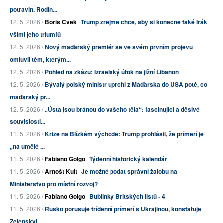
potravin. Rodin...
12. 5. 2026 /
Boris Cvek
Trump zřejmě chce, aby si konečně také Irák
všiml jeho triumfů
12. 5. 2026 /
Nový maďarský premiér se ve svém prvním projevu
omluvil těm, kterým...
12. 5. 2026 /
Pohled na zkázu: Izraelský útok na jižní Libanon
12. 5. 2026 /
Bývalý polský ministr uprchl z Maďarska do USA poté, co
maďarský pr...
12. 5. 2026 /
„Ústa jsou bránou do vašeho těla“: fascinující a děsivé
souvislosti...
11. 5. 2026 /
Krize na Blízkém východě: Trump prohlásil, že příměří je
„na umělé ...
11. 5. 2026 /
Fabiano Golgo
Týdenní historický kalendář
11. 5. 2026 /
Arnošt Kult
Je možné podat správní žalobu na
Ministerstvo pro místní rozvoj?
11. 5. 2026 /
Fabiano Golgo
Bublinky Britských listů - 4
11. 5. 2026 /
Rusko porušuje třídenní příměří s Ukrajinou, konstatuje
Zelenskyj