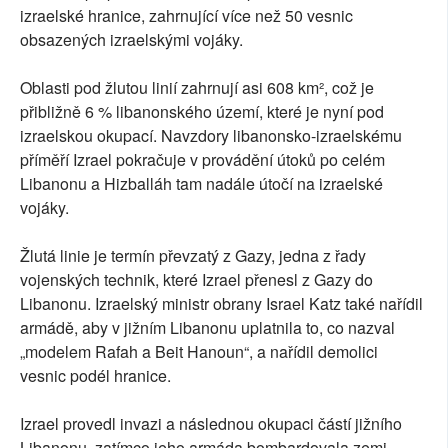
izraelské hranice, zahrnující více než 50 vesnic
obsazených izraelskými vojáky.
Oblasti pod žlutou linií zahrnují asi 608 km², což je
přibližně 6 % libanonského území, které je nyní pod
izraelskou okupací. Navzdory libanonsko-izraelskému
příměří Izrael pokračuje v provádění útoků po celém
Libanonu a Hizballáh tam nadále útočí na izraelské
vojáky.
Žlutá linie je termín převzatý z Gazy, jedna z řady
vojenských technik, které Izrael přenesl z Gazy do
Libanonu. Izraelský ministr obrany Israel Katz také nařídil
armádě, aby v jižním Libanonu uplatnila to, co nazval
„modelem Rafah a Beit Hanoun“, a nařídil demolici
vesnic podél hranice.
Izrael provedl invazi a následnou okupaci částí jižního
Libanonu, zatímco jeho armáda bombardovala zemi.