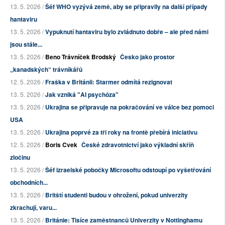
13. 5. 2026 /
Šéf WHO vyzývá země, aby se připravily na další případy
hantaviru
13. 5. 2026 /
Vypuknutí hantaviru bylo zvládnuto dobře – ale před námi
jsou stále...
13. 5. 2026 /
Beno Trávníček Brodský
Česko jako prostor
„kanadských“ trávníkářů
12. 5. 2026 /
Fraška v Británii: Starmer odmítá rezignovat
13. 5. 2026 /
Jak vzniká "AI psychóza"
13. 5. 2026 /
Ukrajina se připravuje na pokračování ve válce bez pomoci
USA
13. 5. 2026 /
Ukrajina poprvé za tři roky na frontě přebírá iniciativu
12. 5. 2026 /
Boris Cvek
České zdravotnictví jako výkladní skříň
zločinu
13. 5. 2026 /
Šéf izraelské pobočky Microsoftu odstoupí po vyšetřování
obchodních...
13. 5. 2026 /
Britští studenti budou v ohrožení, pokud univerzity
zkrachují, varu...
13. 5. 2026 /
Británie: Tisíce zaměstnanců Univerzity v Nottinghamu