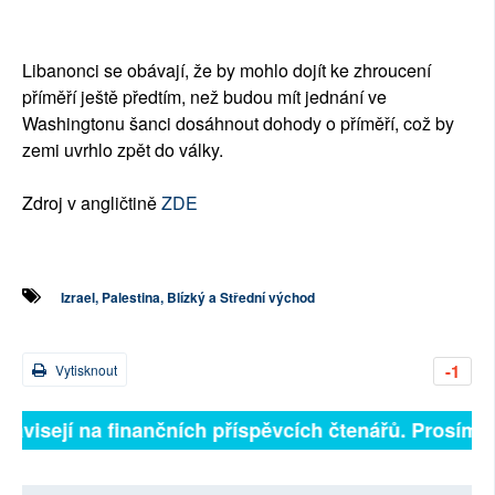
Libanonci se obávají, že by mohlo dojít ke zhroucení
příměří ještě předtím, než budou mít jednání ve
Washingtonu šanci dosáhnout dohody o příměří, což by
zemi uvrhlo zpět do války.
Zdroj v angličtině
ZDE
Izrael, Palestina, Blízký a Střední východ
-1
Vytisknout
závisejí na finančních příspěvcích čtenářů. Prosíme, p