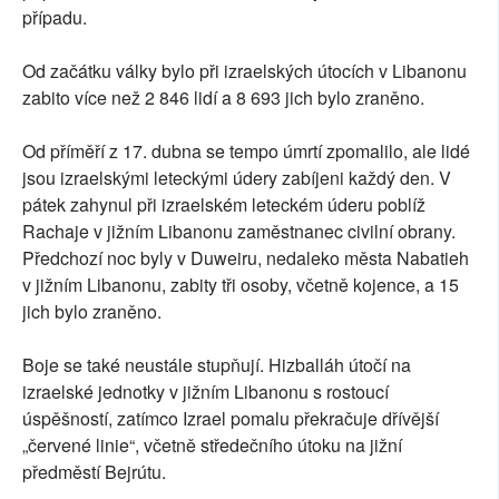
případu.
Od začátku války bylo při izraelských útocích v Libanonu
zabito více než 2 846 lidí a 8 693 jich bylo zraněno.
Od příměří z 17. dubna se tempo úmrtí zpomalilo, ale lidé
jsou izraelskými leteckými údery zabíjeni každý den. V
pátek zahynul při izraelském leteckém úderu poblíž
Rachaje v jižním Libanonu zaměstnanec civilní obrany.
Předchozí noc byly v Duweiru, nedaleko města Nabatieh
v jižním Libanonu, zabity tři osoby, včetně kojence, a 15
jich bylo zraněno.
Boje se také neustále stupňují. Hizballáh útočí na
izraelské jednotky v jižním Libanonu s rostoucí
úspěšností, zatímco Izrael pomalu překračuje dřívější
„červené linie“, včetně středečního útoku na jižní
předměstí Bejrútu.