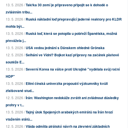
13. 5. 2026 /
Takřka 30 zemí je připraveno připojit se k dohodě o
zvláštním tribu...
13. 5. 2026 /
Ruská nákladní loď přepravující jaderné reaktory pro KLDR
mohla být...
13. 5. 2026 /
Ruská loď, která se potopila u pobřeží Španělska, možná
převážela j...
13. 5. 2026 /
USA vedou jednání s Dánskem ohledně Grónska
12. 5. 2026 /
Selhání ve Vídni? Bojkot kazí přípravy na začátek písňové
soutěže E...
13. 5. 2026 /
Severní Korea na válce proti Ukrajině "vydělala svůj roční
HDP"
13. 5. 2026 /
Elitní čínská univerzita propouští výzkumníky kvůli
zfalšované stud...
12. 5. 2026 /
Írán: Washington nedokáže zvrátit ani zvládnout důsledky
prohry v t...
13. 5. 2026 /
Tajný útok Spojených arabských emirátů na Írán hrozí
vtažením států...
12. 5. 2026 /
Vláda odmítla pirátský návrh na zlevnění základních