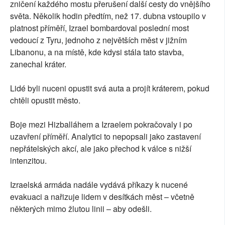
zničení každého mostu přerušení další cesty do vnějšího
světa. Několik hodin předtím, než 17. dubna vstoupilo v
platnost příměří, Izrael bombardoval poslední most
vedoucí z Tyru, jednoho z největších měst v jižním
Libanonu, a na místě, kde kdysi stála tato stavba,
zanechal kráter.
Lidé byli nuceni opustit svá auta a projít kráterem, pokud
chtěli opustit město.
Boje mezi Hizballáhem a Izraelem pokračovaly i po
uzavření příměří. Analytici to nepopsali jako zastavení
nepřátelských akcí, ale jako přechod k válce s nižší
intenzitou.
Izraelská armáda nadále vydává příkazy k nucené
evakuaci a nařizuje lidem v desítkách měst – včetně
některých mimo žlutou linii – aby odešli.