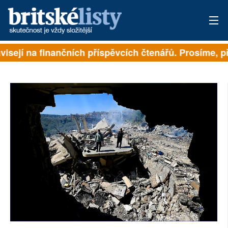
isejí na finančních příspěvcích čtenářů. Prosíme, při
PŘIHLÁSIT
AKTUÁLNÍ VYDÁNÍ
ARCHIV
ROZHOVORY
TÉMATA
NEJČTENĚJŠÍ ZA 7 DNÍ
AUTOŘI
PŘÍSPĚVKY NA PROVOZ