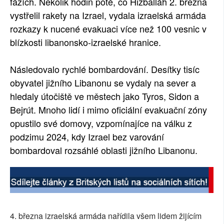
fázích. Několik hodin poté, co Hizballáh 2. března
vystřelil rakety na Izrael, vydala izraelská armáda
rozkazy k nucené evakuaci více než 100 vesnic v
blízkosti libanonsko-izraelské hranice.
Následovalo rychlé bombardování. Desítky tisíc
obyvatel jižního Libanonu se vydaly na sever a
hledaly útočiště ve městech jako Tyros, Sidon a
Bejrút. Mnoho lidí i mimo oficiální evakuační zóny
opustilo své domovy, vzpomínajíce na válku z
podzimu 2024, kdy Izrael bez varování
bombardoval rozsáhlé oblasti jižního Libanonu.
4. března izraelská armáda nařídila všem lidem žijícím