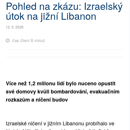
Pohled na zkázu: Izraelský
SOCIÁLNÍ SÍTĚ
útok na jižní Libanon
RUBRIKY
12. 5. 2026
PLNÁ VERZE STRÁNEK
čas čtení 8 minut
Více než 1,2 milionu lidí bylo nuceno opustit
své domovy kvůli bombardování, evakuačním
rozkazům a ničení budov
Izraelské ničení v jižním Libanonu probíhalo ve