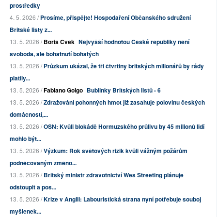
prostředky
4. 5. 2026 /
Prosíme, přispějte! Hospodaření Občanského sdružení
Britské listy z...
13. 5. 2026 /
Boris Cvek
Nejvyšší hodnotou České republiky není
svoboda, ale bohatnutí bohatých
13. 5. 2026 /
Průzkum ukázal, že tři čtvrtiny britských milionářů by rády
platily...
13. 5. 2026 /
Fabiano Golgo
Bublinky Britských listů - 6
13. 5. 2026 /
Zdražování pohonných hmot již zasahuje polovinu českých
domácností,...
13. 5. 2026 /
OSN: Kvůli blokádě Hormuzského průlivu by 45 milionů lidí
mohlo být...
13. 5. 2026 /
Výzkum: Rok světových rizik kvůli vážným požárům
podněcovaným změno...
13. 5. 2026 /
Britský ministr zdravotnictví Wes Streeting plánuje
odstoupit a pos...
13. 5. 2026 /
Krize v Anglii: Labouristická strana nyní potřebuje souboj
myšlenek...