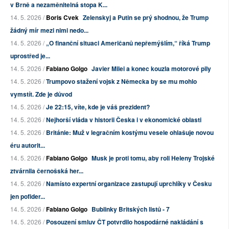
v Brně a nezaměnitelná stopa K...
14. 5. 2026 /
Boris Cvek
Zelenskyj a Putin se prý shodnou, že Trump
žádný mír mezi nimi nedo...
14. 5. 2026 /
„O finanční situaci Američanů nepřemýšlím,“ říká Trump
uprostřed je...
14. 5. 2026 /
Fabiano Golgo
Javier Milei a konec kouzla motorové pily
14. 5. 2026 /
Trumpovo stažení vojsk z Německa by se mu mohlo
vymstít. Zde je důvod
14. 5. 2026 /
Je 22:15, víte, kde je váš prezident?
14. 5. 2026 /
Nejhorší vláda v historii Česka i v ekonomické oblasti
14. 5. 2026 /
Británie: Muž v legračním kostýmu vesele ohlašuje novou
éru autorit...
14. 5. 2026 /
Fabiano Golgo
Musk je proti tomu, aby roli Heleny Trojské
ztvárnila černošská her...
14. 5. 2026 /
Namísto expertní organizace zastupují uprchlíky v Česku
jen pofider...
14. 5. 2026 /
Fabiano Golgo
Bublinky Britských listů - 7
14. 5. 2026 /
Posouzení smluv ČT potvrdilo hospodárné nakládání s