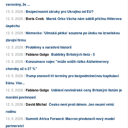
varovány, že ...
13. 5. 2026 /
Bezpečnostní záruky pro Ukrajinu od EU?
12. 5. 2026 /
Boris Cvek
Marek Orko Vácha nám sdělil příčinu Hitlerova
úspěchu
13. 5. 2026 /
Německo: 'Ulmská pětka' souzena po útoku na izraelskou
zbrojní firmu
13. 5. 2026 /
Problémy s narativní historií
12. 5. 2026 /
Fabiano Golgo
Bublinky Britských listů - 5
13. 5. 2026 /
Konzumace vajec "může snížit riziko Alzheimerovy
choroby až o 27 %"
13. 5. 2026 /
Trump stanovil tři termíny pro bezpodmínečnou kapitulaci
Íránu. Vše...
12. 5. 2026 /
Fabiano Golgo
Udělení novinářské ceny Britským listům je
morální povinností
12. 5. 2026 /
David Michal
Česko není proti dětem. Jen neumí větší
rodinu
13. 5. 2026 /
Summit Africa Forward: Macron představil nový model
partnerství