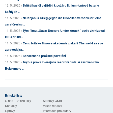
12. 5. 2026 /
Britští hasiči vyjíždějí k požáru lithium-iontové baterie
každých ...
11. 5. 2026 /
Netanjahus Krieg gegen die Hisbollah verschleiert eine
zerstörerisc...
11. 5. 2026 /
Tým filmu „Gaza: Doctors Under Attack“ ostře zkritizoval
BBC při ud...
11. 5. 2026 /
Cenu britské filmové akademie získal i Channel 4 za své
zpravodajst...
11. 5. 2026 /
Schoerner a pražské povstání
11. 5. 2026 /
Toyota právě zveřejnila rekordní čísla. A zároveň říká:
Bojujeme o ...
Britské listy
O nás - Britské listy
Stanovy OSBL
Kontakty
Vzkaz redakci
Opravy
Informace pro autory