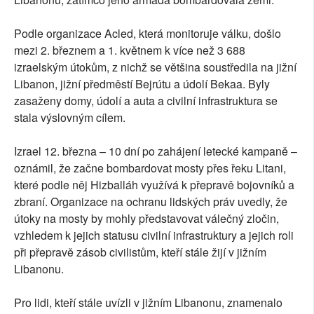
Podle organizace Acled, která monitoruje válku, došlo
mezi 2. březnem a 1. květnem k více než 3 688
izraelským útokům, z nichž se většina soustředila na jižní
Libanon, jižní předměstí Bejrútu a údolí Bekaa. Byly
zasaženy domy, údolí a auta a civilní infrastruktura se
stala výslovným cílem.
Izrael 12. března – 10 dní po zahájení letecké kampaně –
oznámil, že začne bombardovat mosty přes řeku Litani,
které podle něj Hizballáh využívá k přepravě bojovníků a
zbraní. Organizace na ochranu lidských práv uvedly, že
útoky na mosty by mohly představovat válečný zločin,
vzhledem k jejich statusu civilní infrastruktury a jejich roli
při přepravě zásob civilistům, kteří stále žijí v jižním
Libanonu.
Pro lidi, kteří stále uvízli v jižním Libanonu, znamenalo