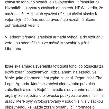
zbavit se toho, co označuje za vojenskou infrastrukturu
Hizballáhu ukrytou v civilních oblastech. HRW uvedla, že
možnost, že Hizballáh využívá některé civilní stavby k
vojenským účelům, neospravedlňuje rozsáhlé ničení
pohraničních vesnic.
V jednom případě izraelská armáda vyhodila do vzduchu
veřejnou střední školu ve městě Marwahin v jižním
Libanonu.
Izraelská armáda zveřejnila fotografii toho, co označila za
skrýš zbraní používaných Hizballáhem, nalezenou ve
škole, jako ospravedlnění jejího zničení. Organizace The
Legal Agenda, která se zabývá sledováním právních
záležitostí a sídlí v Bejrútu, uvedla s odvoláním na soudní
orgány, že se jednalo o lovecké pušky zabavené místními
úřady, které byly vyfotografovány v soudní síni s visačkou
připevněnou ke každé zbrani obsahující informace o