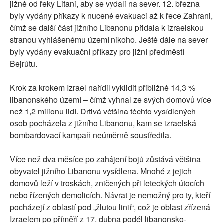
jižně od řeky Litani, aby se vydali na sever. 12. března
byly vydány příkazy k nucené evakuaci až k řece Zahrani,
čímž se další část jižního Libanonu přidala k izraelskou
stranou vyhlášenému území nikoho. Ještě dále na sever
byly vydány evakuační příkazy pro jižní předměstí
Bejrútu.
Krok za krokem Izrael nařídil vyklidit přibližně 14,3 %
libanonského území – čímž vyhnal ze svých domovů více
než 1,2 milionu lidí. Drtivá většina těchto vysídlených
osob pocházela z jižního Libanonu, kam se izraelská
bombardovací kampaň neúměrně soustředila.
Více než dva měsíce po zahájení bojů zůstává většina
obyvatel jižního Libanonu vysídlena. Mnohé z jejich
domovů leží v troskách, zničených při leteckých útocích
nebo řízených demolicích. Návrat je nemožný pro ty, kteří
pocházejí z oblastí pod „žlutou linií“, což je oblast zřízená
Izraelem po příměří z 17. dubna podél libanonsko-