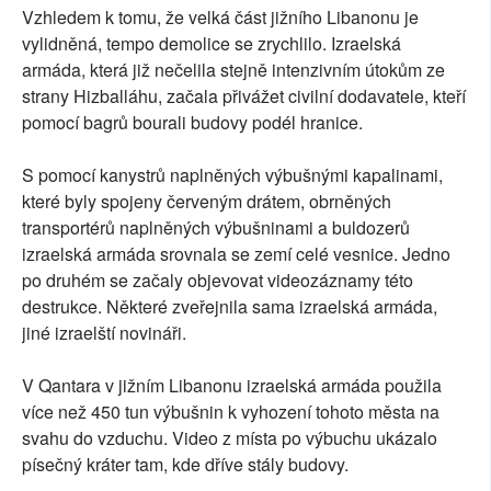
Vzhledem k tomu, že velká část jižního Libanonu je
vylidněná, tempo demolice se zrychlilo. Izraelská
armáda, která již nečelila stejně intenzivním útokům ze
strany Hizballáhu, začala přivážet civilní dodavatele, kteří
pomocí bagrů bourali budovy podél hranice.
S pomocí kanystrů naplněných výbušnými kapalinami,
které byly spojeny červeným drátem, obrněných
transportérů naplněných výbušninami a buldozerů
izraelská armáda srovnala se zemí celé vesnice. Jedno
po druhém se začaly objevovat videozáznamy této
destrukce. Některé zveřejnila sama izraelská armáda,
jiné izraelští novináři.
V Qantara v jižním Libanonu izraelská armáda použila
více než 450 tun výbušnin k vyhození tohoto města na
svahu do vzduchu. Video z místa po výbuchu ukázalo
písečný kráter tam, kde dříve stály budovy.