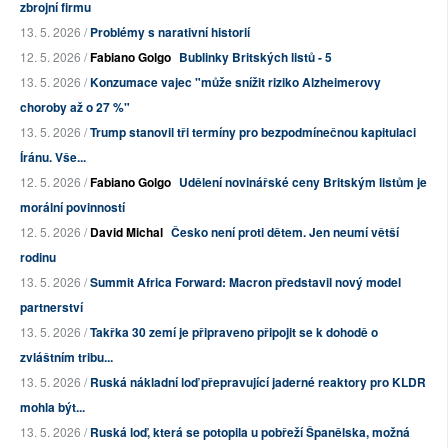
zbrojní firmu
13. 5. 2026 /
Problémy s narativní historií
12. 5. 2026 /
Fabiano Golgo
Bublinky Britských listů - 5
13. 5. 2026 /
Konzumace vajec "může snížit riziko Alzheimerovy
choroby až o 27 %"
13. 5. 2026 /
Trump stanovil tři termíny pro bezpodmínečnou kapitulaci
Íránu. Vše...
12. 5. 2026 /
Fabiano Golgo
Udělení novinářské ceny Britským listům je
morální povinností
12. 5. 2026 /
David Michal
Česko není proti dětem. Jen neumí větší
rodinu
13. 5. 2026 /
Summit Africa Forward: Macron představil nový model
partnerství
13. 5. 2026 /
Takřka 30 zemí je připraveno připojit se k dohodě o
zvláštním tribu...
13. 5. 2026 /
Ruská nákladní loď přepravující jaderné reaktory pro KLDR
mohla být...
13. 5. 2026 /
Ruská loď, která se potopila u pobřeží Španělska, možná