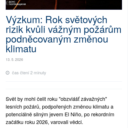
SOCIÁLNÍ SÍTĚ
Výzkum: Rok světových
RUBRIKY
rizik kvůli vážným požárům
PLNÁ VERZE STRÁNEK
podněcovaným změnou
klimatu
13. 5. 2026
čas čtení 2 minuty
Svět by mohl čelit roku "obzvlášť závažných"
lesních požárů, podpořených změnou klimatu a
potenciálně silným jevem El Niño, po rekordním
začátku roku 2026, varovali vědci.