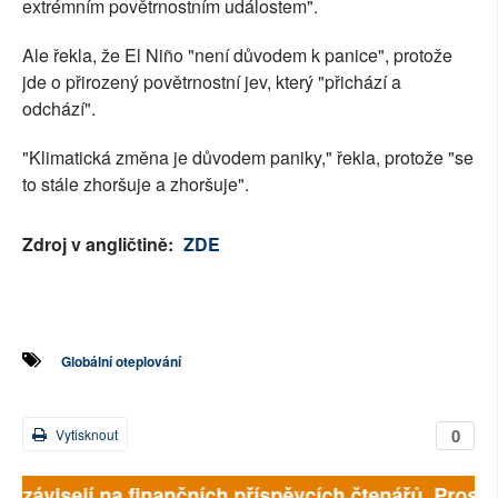
extrémním povětrnostním událostem".
Ale řekla, že El Niño "není důvodem k panice", protože
jde o přirozený povětrnostní jev, který "přichází a
odchází".
"Klimatická změna je důvodem paniky," řekla, protože "se
to stále zhoršuje a zhoršuje".
Zdroj v angličtině:
ZDE
Globální oteplování
0
Vytisknout
ě závisejí na finančních příspěvcích čtenářů. Prosíme