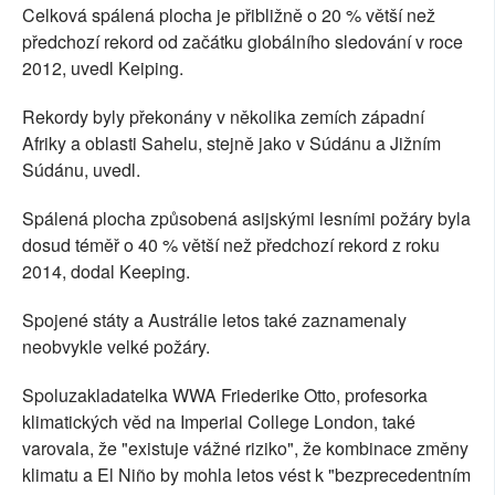
Celková spálená plocha je přibližně o 20 % větší než
předchozí rekord od začátku globálního sledování v roce
2012, uvedl Keiping.
Rekordy byly překonány v několika zemích západní
Afriky a oblasti Sahelu, stejně jako v Súdánu a Jižním
Súdánu, uvedl.
Spálená plocha způsobená asijskými lesními požáry byla
dosud téměř o 40 % větší než předchozí rekord z roku
2014, dodal Keeping.
Spojené státy a Austrálie letos také zaznamenaly
neobvykle velké požáry.
Spoluzakladatelka WWA Friederike Otto, profesorka
klimatických věd na Imperial College London, také
varovala, že "existuje vážné riziko", že kombinace změny
klimatu a El Niño by mohla letos vést k "bezprecedentním