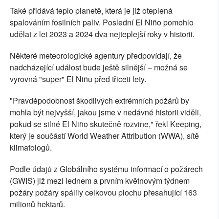
Také přidává teplo planetě, která je již oteplená
spalováním fosilních paliv. Poslední El Niño pomohlo
udělat z let 2023 a 2024 dva nejteplejší roky v historii.
Některé meteorologické agentury předpovídají, že
nadcházející událost bude ještě silnější – možná se
vyrovná "super" El Niñu před třiceti lety.
"Pravděpodobnost škodlivých extrémních požárů by
mohla být nejvyšší, jakou jsme v nedávné historii viděli,
pokud se silné El Niño skutečně rozvine," řekl Keeping,
který je součástí World Weather Attribution (WWA), sítě
klimatologů.
Podle údajů z Globálního systému informací o požárech
(GWIS) již mezi lednem a prvním květnovým týdnem
požáry požáry spálily celkovou plochu přesahující 163
milionů hektarů.