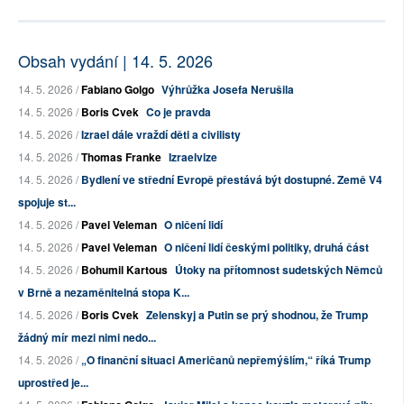
Obsah vydání | 14. 5. 2026
14. 5. 2026 /
Fabiano Golgo
Výhrůžka Josefa Nerušila
14. 5. 2026 /
Boris Cvek
Co je pravda
14. 5. 2026 /
Izrael dále vraždí děti a civilisty
14. 5. 2026 /
Thomas Franke
Izraelvize
14. 5. 2026 /
Bydlení ve střední Evropě přestává být dostupné. Země V4
spojuje st...
14. 5. 2026 /
Pavel Veleman
O ničení lidí
14. 5. 2026 /
Pavel Veleman
O ničení lidí českými politiky, druhá část
14. 5. 2026 /
Bohumil Kartous
Útoky na přítomnost sudetských Němců
v Brně a nezaměnitelná stopa K...
14. 5. 2026 /
Boris Cvek
Zelenskyj a Putin se prý shodnou, že Trump
žádný mír mezi nimi nedo...
14. 5. 2026 /
„O finanční situaci Američanů nepřemýšlím,“ říká Trump
uprostřed je...