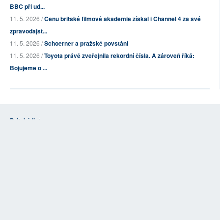
BBC při ud...
11. 5. 2026 /
Cenu britské filmové akademie získal i Channel 4 za své
zpravodajst...
11. 5. 2026 /
Schoerner a pražské povstání
11. 5. 2026 /
Toyota právě zveřejnila rekordní čísla. A zároveň říká:
Bojujeme o ...
Britské listy
O nás - Britské listy
Stanovy OSBL
Kontakty
Vzkaz redakci
Opravy
Informace pro autory
Reklama
Příspěvky
Obchodní podmínky
Copyright © 1996-2026
Občanské sdružení Britské listy
| Kopírování obsahu
možné pouze po předchozím písemném souhlasu redakce.