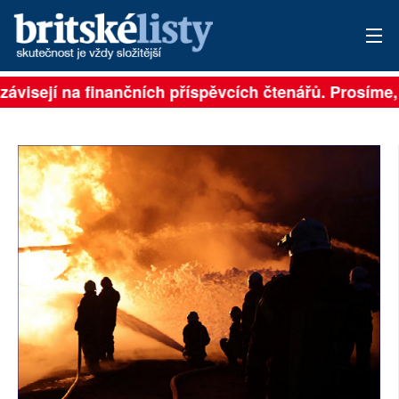
závisejí na finančních příspěvcích čtenářů. Prosíme, p
PŘIHLÁSIT
AKTUÁLNÍ VYDÁNÍ
ARCHIV
ROZHOVORY
TÉMATA
NEJČTENĚJŠÍ ZA 7 DNÍ
AUTOŘI
PŘÍSPĚVKY NA PROVOZ