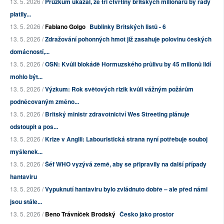
13. 5. 2026 /
Průzkum ukázal, že tři čtvrtiny britských milionářů by rády
platily...
13. 5. 2026 /
Fabiano Golgo
Bublinky Britských listů - 6
13. 5. 2026 /
Zdražování pohonných hmot již zasahuje polovinu českých
domácností,...
13. 5. 2026 /
OSN: Kvůli blokádě Hormuzského průlivu by 45 milionů lidí
mohlo být...
13. 5. 2026 /
Výzkum: Rok světových rizik kvůli vážným požárům
podněcovaným změno...
13. 5. 2026 /
Britský ministr zdravotnictví Wes Streeting plánuje
odstoupit a pos...
13. 5. 2026 /
Krize v Anglii: Labouristická strana nyní potřebuje souboj
myšlenek...
13. 5. 2026 /
Šéf WHO vyzývá země, aby se připravily na další případy
hantaviru
13. 5. 2026 /
Vypuknutí hantaviru bylo zvládnuto dobře – ale před námi
jsou stále...
13. 5. 2026 /
Beno Trávníček Brodský
Česko jako prostor