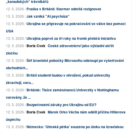
„kanadských“ trávníkářů
12. 5. 2026 /
Fraška v Británii: Starmer odmítá rezignovat
13. 5. 2026 /
Jak vzniká "AI psychóza"
13. 5. 2026 /
Ukrajina se připravuje na pokračování ve válce bez pomoci
USA
13. 5. 2026 /
Ukrajina poprvé za tři roky na frontě přebírá iniciativu
12. 5. 2026 /
Boris Cvek
České zdravotnictví jako výkladní skříň
zločinu
13. 5. 2026 /
Šéf izraelské pobočky Microsoftu odstoupí po vyšetřování
obchodních...
13. 5. 2026 /
Britští studenti budou v ohrožení, pokud univerzity
zkrachují, varu...
13. 5. 2026 /
Británie: Tisíce zaměstnanců Univerzity v Nottinghamu
varovány, že ...
13. 5. 2026 /
Bezpečnostní záruky pro Ukrajinu od EU?
12. 5. 2026 /
Boris Cvek
Marek Orko Vácha nám sdělil příčinu Hitlerova
úspěchu
13. 5. 2026 /
Německo: 'Ulmská pětka' souzena po útoku na izraelskou