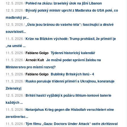
12. 5. 2026 /
Pohled na zkázu: Izraelský útok na jižní Libanon
12. 5. 2026 /
Bývalý polský ministr uprchl z Maďarska do USA poté, co
maďarský pr...
12. 5. 2026 /
„Ústa jsou bránou do vašeho těla“: fascinující a děsivé
souvislosti...
11. 5. 2026 /
Krize na Blízkém východě: Trump prohlásil, že příměří je
„na umělé ...
11. 5. 2026 /
Fabiano Golgo
Týdenní historický kalendář
11. 5. 2026 /
Arnošt Kult
Je možné podat správní žalobu na
Ministerstvo pro místní rozvoj?
11. 5. 2026 /
Fabiano Golgo
Bublinky Britských listů - 4
11. 5. 2026 /
Rusko porušuje třídenní příměří s Ukrajinou, konstatuje
Zelenskyj
12. 5. 2026 /
Britští hasiči vyjíždějí k požáru lithium-iontové baterie
každých ...
11. 5. 2026 /
Netanjahus Krieg gegen die Hisbollah verschleiert eine
zerstörerisc...
11. 5. 2026 /
Tým filmu „Gaza: Doctors Under Attack“ ostře zkritizoval