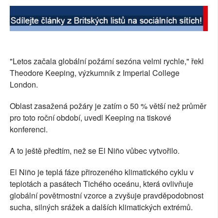
"Letos začala globální požární sezóna velmi rychle," řekl
Theodore Keeping, výzkumník z Imperial College
London.
Oblast zasažená požáry je zatím o 50 % větší než průměr
pro toto roční období, uvedl Keeping na tiskové
konferenci.
A to ještě předtím, než se El Niño vůbec vytvořilo.
El Niño je teplá fáze přirozeného klimatického cyklu v
teplotách a pasátech Tichého oceánu, která ovlivňuje
globální povětrnostní vzorce a zvyšuje pravděpodobnost
sucha, silných srážek a dalších klimatických extrémů.