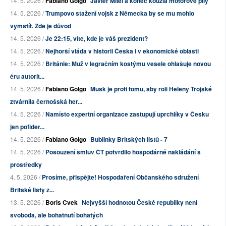
14. 5. 2026 /
Fabiano Golgo
Javier Milei a konec kouzla motorové pily
14. 5. 2026 /
Trumpovo stažení vojsk z Německa by se mu mohlo
vymstít. Zde je důvod
14. 5. 2026 /
Je 22:15, víte, kde je váš prezident?
14. 5. 2026 /
Nejhorší vláda v historii Česka i v ekonomické oblasti
14. 5. 2026 /
Británie: Muž v legračním kostýmu vesele ohlašuje novou
éru autorit...
14. 5. 2026 /
Fabiano Golgo
Musk je proti tomu, aby roli Heleny Trojské
ztvárnila černošská her...
14. 5. 2026 /
Namísto expertní organizace zastupují uprchlíky v Česku
jen pofider...
14. 5. 2026 /
Fabiano Golgo
Bublinky Britských listů - 7
14. 5. 2026 /
Posouzení smluv ČT potvrdilo hospodárné nakládání s
prostředky
4. 5. 2026 /
Prosíme, přispějte! Hospodaření Občanského sdružení
Britské listy z...
13. 5. 2026 /
Boris Cvek
Nejvyšší hodnotou České republiky není
svoboda, ale bohatnutí bohatých