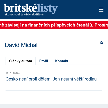
lně závisejí na finančních příspěvcích čtenářů. Prosím
PŘIHLÁSIT
AKTUÁLNÍ VYDÁNÍ
David Michal
ARCHIV
ROZHOVORY
Články autora
Profil
Kontakt
TÉMATA
12. 5. 2026 /
Česko není proti dětem. Jen neumí větší rodinu
NEJČTENĚJŠÍ ZA 7 DNÍ
AUTOŘI
PŘÍSPĚVKY NA PROVOZ