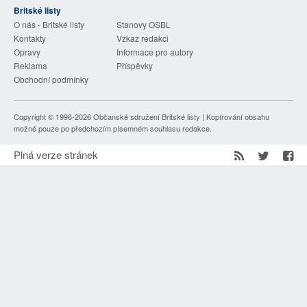
Britské listy
SOCIÁLNÍ SÍTĚ
O nás - Britské listy
Stanovy OSBL
Kontakty
Vzkaz redakci
RUBRIKY
Opravy
Informace pro autory
Reklama
Příspěvky
PLNÁ VERZE STRÁNEK
Obchodní podmínky
Copyright © 1996-2026
Občanské sdružení Britské listy
| Kopírování obsahu
možné pouze po předchozím písemném souhlasu redakce.
Plná verze stránek