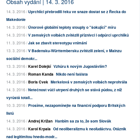
Obsah vydání | 14. 3. 2016
14. 3. 2016 /
Uprchlíci přebrodili řeku ve snaze dostat se z Řecka do
Makedonie
14. 3. 2016 /
Únorové globální teploty stouply o "šokující" míru
14. 3. 2016 /
V zemských volbách zvítězili příznivci i odpůrci uprchlíků
11. 3. 2016 /
Jak se zbavit stereotypu vnímání
13. 3. 2016 /
V Badensku-Württembersku zvítězili zelení, v Mainzu
sociální demokr...
13. 3. 2016 /
Karel Dolejší
Vzhůru k novým Jugosláviím?
14. 3. 2016 /
Roman Kanda
Nikdo není fašista
14. 3. 2016 /
Boris Cvek
Merkelová v zemských volbách neprohrála
14. 3. 2016 /
Netečnost vůči utrpení druhých se stává půdou, z níž
vyrůstá totali...
10. 3. 2016 /
Prosíme, nezapomínejte na finanční podporu Britských
listů
14. 3. 2016 /
Andrej Križan
Hanbím sa za to, že som Slovák
14. 3. 2016 /
Karol Krpala
Od neoliberalizmu k neoľudáctvu. Otáznik
nad legitimitou hnedo-modr...