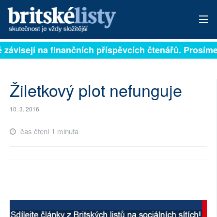
ě závisejí na finančních příspěvcích čtenářů. Prosíme,
PŘIHLÁSIT
AKTUÁLNÍ VYDÁNÍ
Žiletkový plot nefunguje
ARCHIV
10. 3. 2016
ROZHOVORY
čas čtení 1 minuta
TÉMATA
NEJČTENĚJŠÍ ZA 7 DNÍ
AUTOŘI
PŘÍSPĚVKY NA PROVOZ