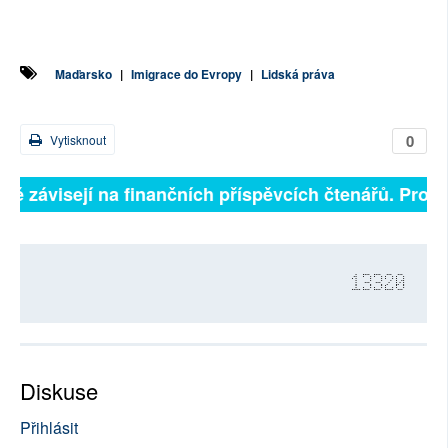
Maďarsko
|
Imigrace do Evropy
|
Lidská práva
0
Vytisknout
lně závisejí na finančních příspěvcích čtenářů. Prosím
13320
Diskuse
Přihlásit