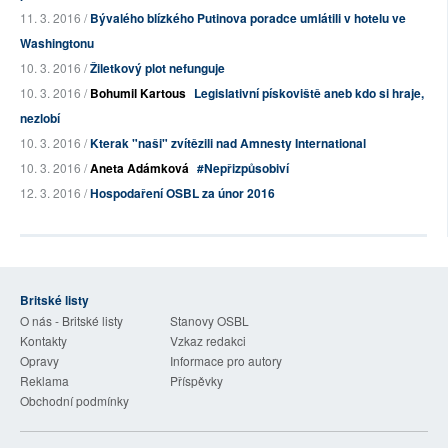
11. 3. 2016 /
Bývalého blízkého Putinova poradce umlátili v hotelu ve
Washingtonu
10. 3. 2016 /
Žiletkový plot nefunguje
10. 3. 2016 /
Bohumil Kartous
Legislativní pískoviště aneb kdo si hraje,
nezlobí
10. 3. 2016 /
Kterak "naši" zvítězili nad Amnesty International
10. 3. 2016 /
Aneta Adámková
#Nepřizpůsobiví
12. 3. 2016 /
Hospodaření OSBL za únor 2016
Britské listy
O nás - Britské listy
Stanovy OSBL
Kontakty
Vzkaz redakci
Opravy
Informace pro autory
Reklama
Příspěvky
Obchodní podmínky