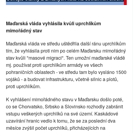
SOCIÁLNÍ SÍTĚ
RUBRIKY
Maďarská vláda vyhlásila kvůli uprchlíkům
mimořádný stav
PLNÁ VERZE STRÁNEK
Maďarská vláda ve středu uštědřila další ránu uprchlíkům
tím, že vyhlásila proti nim po celém Maďarsku mimořádný
stav kvůli "masové migraci". Ten umožní maďarské vládě
mj. používat proti uprchlíkům armády ve všech
pohraničních oblastech - ve středu tam bylo vysláno 1500
vojáků - a budovat infrastrukturu, včetně silnic a plotů,
proti uprchlíkům.
K vyhlášení mimořádného stavu v Maďarsku došlo poté,
co se Chorvatsko, Srbsko a Slovinsko rozhodly zabránit
vstupu veškerých uprchlíků na své území. Kaskádové
uzavírání hranic vedlo k tomu, že se za poslední dva
měsíce zvýšil počet uprchlíků, přicházejících na