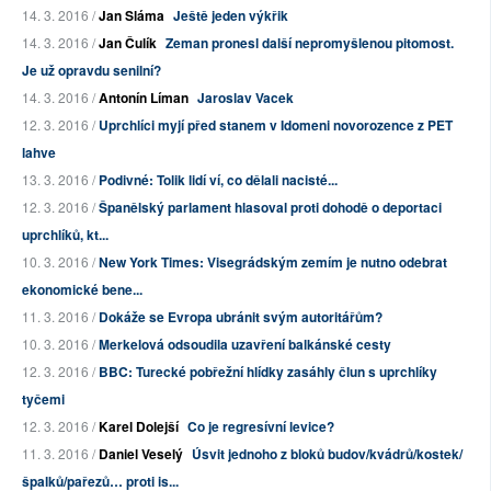
14. 3. 2016 /
Jan Sláma
Ještě jeden výkřik
14. 3. 2016 /
Jan Čulík
Zeman pronesl další nepromyšlenou pitomost.
Je už opravdu senilní?
14. 3. 2016 /
Antonín Líman
Jaroslav Vacek
12. 3. 2016 /
Uprchlíci myjí před stanem v Idomeni novorozence z PET
lahve
13. 3. 2016 /
Podivné: Tolik lidí ví, co dělali nacisté...
12. 3. 2016 /
Španělský parlament hlasoval proti dohodě o deportaci
uprchlíků, kt...
10. 3. 2016 /
New York Times: Visegrádským zemím je nutno odebrat
ekonomické bene...
11. 3. 2016 /
Dokáže se Evropa ubránit svým autoritářům?
10. 3. 2016 /
Merkelová odsoudila uzavření balkánské cesty
12. 3. 2016 /
BBC: Turecké pobřežní hlídky zasáhly člun s uprchlíky
tyčemi
12. 3. 2016 /
Karel Dolejší
Co je regresívní levice?
11. 3. 2016 /
Daniel Veselý
Úsvit jednoho z bloků budov/kvádrů/kostek/
špalků/pařezů… proti is...