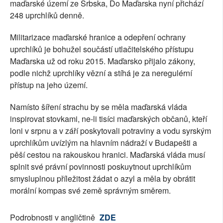
maďarské území ze Srbska, Do Maďarska nyní přichází
248 uprchlíků denně.
Militarizace maďarské hranice a odepření ochrany
uprchlíků je bohužel součástí utlačitelského přístupu
Maďarska už od roku 2015. Maďarsko přijalo zákony,
podle nichž uprchlíky vězní a stíhá je za neregulérní
přístup na jeho území.
Namísto šíření strachu by se měla maďarská vláda
inspirovat stovkami, ne-li tisíci maďarských občanů, kteří
loni v srpnu a v září poskytovali potraviny a vodu syrským
uprchlíkům uvízlým na hlavním nádraží v Budapešti a
pěší cestou na rakouskou hranici. Maďarská vláda musí
splnit své právní povinnosti poskuytnout uprchlíkům
smysluplnou příležitost žádat o azyl a měla by obrátit
morální kompas své země správným směrem.
Podrobnosti v angličtině
ZDE