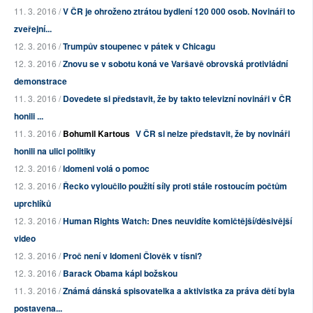
11. 3. 2016 /
V ČR je ohroženo ztrátou bydlení 120 000 osob. Novináři to
zveřejní...
12. 3. 2016 /
Trumpův stoupenec v pátek v Chicagu
12. 3. 2016 /
Znovu se v sobotu koná ve Varšavě obrovská protivládní
demonstrace
11. 3. 2016 /
Dovedete si představit, že by takto televizní novináři v ČR
honili ...
11. 3. 2016 /
Bohumil Kartous
V ČR si nelze představit, že by novináři
honili na ulici politiky
12. 3. 2016 /
Idomeni volá o pomoc
12. 3. 2016 /
Řecko vyloučilo použití síly proti stále rostoucím počtům
uprchlíků
12. 3. 2016 /
Human Rights Watch: Dnes neuvidíte komičtější/děsivější
video
12. 3. 2016 /
Proč není v Idomeni Člověk v tísni?
12. 3. 2016 /
Barack Obama kápl božskou
11. 3. 2016 /
Známá dánská spisovatelka a aktivistka za práva dětí byla
postavena...