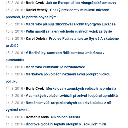
15. 3. 2016 /
Boris Cvek
Jak se Evropa učí od visegrádské smlouvy
15. 3. 2016 /
Daniel Veselý
Český prezident v minulosti názorně
předvedl, že pohrdá obyčejnými ...
15. 3. 2016 /
Maďarsko plánuje zlikvidovat archiv Györgyho Lukácse
15. 3. 2016 /
Putin nařídil zahájení odchodu ruských vojsk ze Sýrie
15. 3. 2016 /
Karel Dolejší
Proč se Putin stahuje ze Sýrie? A skutečně
to dělá?
15. 3. 2016 /
V Berlíně byl usmrcen řidič bombou umístěnou v
automobilu
15. 3. 2016 /
Maďarsko kriminalizuje bezdomovce
14. 3. 2016 /
Merkelová po volbách nezmění svou prouprchlickou
politiku
14. 3. 2016 /
Boris Cvek
Merkelová v zemských volbách neprohrála
14. 3. 2016 /
V zemských volbách zvítězili příznivci i odpůrci uprchlíků
14. 3. 2016 /
Netečnost vůči utrpení druhých se stává půdou, z níž
vyrůstá totali...
14. 3. 2016 /
Roman Kanda
Nikdo není fašista
14. 3. 2016 /
Únorové globální teploty stouply o "šokující" míru