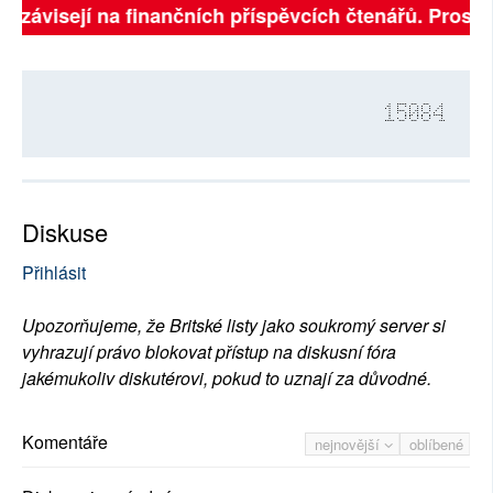
ě závisejí na finančních příspěvcích čtenářů. Prosíme
15084
Diskuse
Přihlásit
Upozorňujeme, že Britské listy jako soukromý server si
vyhrazují právo blokovat přístup na diskusní fóra
jakémukoliv diskutérovi, pokud to uznají za důvodné.
Komentáře
nejnovější
oblíbené