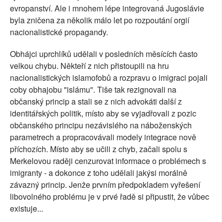
evropanství. Ale i mnohem lépe integrovaná Jugoslávie
byla zničena za několik málo let po rozpoutání orgií
nacionalistické propagandy.
Obhájci uprchlíků udělali v posledních měsících často
velkou chybu. Někteří z nich přistoupili na hru
nacionalistických islamofobů a rozpravu o imigraci pojali
coby obhajobu "islámu". Tiše tak rezignovali na
občanský princip a stali se z nich advokáti další z
identitářských politik, místo aby se vyjadřovali z pozic
občanského principu nezávislého na náboženských
parametrech a propracovávali modely integrace nově
příchozích. Místo aby se učili z chyb, začali spolu s
Merkelovou raději cenzurovat informace o problémech s
imigranty - a dokonce z toho udělali jakýsi morálně
závazný princip. Jenže prvním předpokladem vyřešení
libovolného problému je v prvé řadě si připustit, že vůbec
existuje...