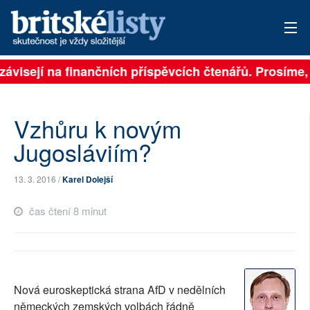
závisejí na finančních příspěvcích čtenářů. Prosíme, p
PŘIHLÁSIT
AKTUÁLNÍ VYDÁNÍ
Vzhůru k novým
ARCHIV
Jugosláviím?
ROZHOVORY
13. 3. 2016 /
Karel Dolejší
TÉMATA
čas čtení 8 minut
NEJČTENĚJŠÍ ZA 7 DNÍ
AUTOŘI
Nová euroskeptická strana AfD v nedělních
PŘÍSPĚVKY NA PROVOZ
německých zemských volbách řádně