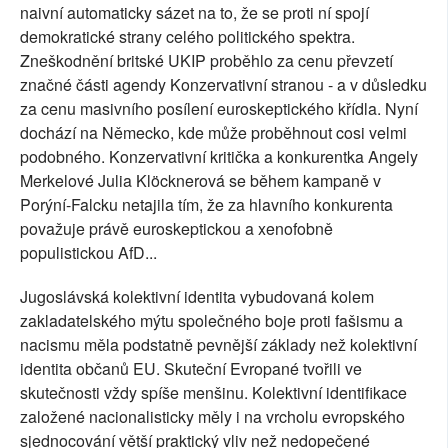
naivní automaticky sázet na to, že se proti ní spojí
demokratické strany celého politického spektra.
Zneškodnění britské UKIP proběhlo za cenu převzetí
značné části agendy Konzervativní stranou - a v důsledku
za cenu masivního posílení euroskeptického křídla. Nyní
dochází na Německo, kde může proběhnout cosi velmi
podobného. Konzervativní kritička a konkurentka Angely
Merkelové Julia Klöcknerová se během kampaně v
Porýní-Falcku netajila tím, že za hlavního konkurenta
považuje právě euroskeptickou a xenofobně
populistickou AfD...
Jugoslávská kolektivní identita vybudovaná kolem
zakladatelského mýtu společného boje proti fašismu a
nacismu měla podstatně pevnější základy než kolektivní
identita občanů EU. Skuteční Evropané tvořili ve
skutečnosti vždy spíše menšinu. Kolektivní identifikace
založené nacionalisticky měly i na vrcholu evropského
sjednocování větší praktický vliv než nedopečené