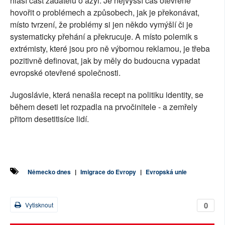
hlásí část žadatelů o azyl. Je nejvyšší čas otevřeně
hovořit o problémech a způsobech, jak je překonávat,
místo tvrzení, že problémy si jen někdo vymýšlí či je
systematicky přehání a překrucuje. A místo polemik s
extrémisty, které jsou pro ně výbornou reklamou, je třeba
pozitivně definovat, jak by měly do budoucna vypadat
evropské otevřené společnosti.
Jugoslávie, která nenašla recept na politiku identity, se
během deseti let rozpadla na prvočinitele - a zemřely
přitom desetitisíce lidí.
Německo dnes
|
Imigrace do Evropy
|
Evropská unie
0
Vytisknout