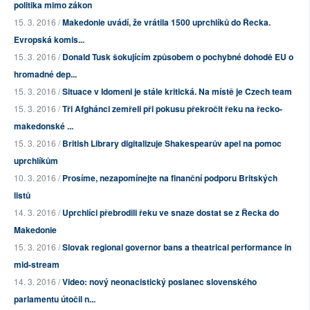
politika mimo zákon
15. 3. 2016 /
Makedonie uvádí, že vrátila 1500 uprchlíků do Řecka.
Evropská komis...
15. 3. 2016 /
Donald Tusk šokujícím způsobem o pochybné dohodě EU o
hromadné dep...
15. 3. 2016 /
Situace v Idomeni je stále kritická. Na místě je Czech team
15. 3. 2016 /
Tři Afghánci zemřeli při pokusu překročit řeku na řecko-
makedonské ...
15. 3. 2016 /
British Library digitalizuje Shakespearův apel na pomoc
uprchlíkům
10. 3. 2016 /
Prosíme, nezapomínejte na finanční podporu Britských
listů
14. 3. 2016 /
Uprchlíci přebrodili řeku ve snaze dostat se z Řecka do
Makedonie
15. 3. 2016 /
Slovak regional governor bans a theatrical performance in
mid-stream
14. 3. 2016 /
Video: nový neonacistický poslanec slovenského
parlamentu útočil n...