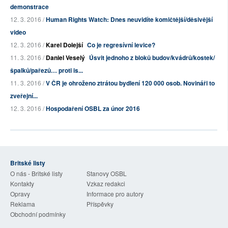
demonstrace
12. 3. 2016 /
Human Rights Watch: Dnes neuvidíte komičtější/děsivější
video
12. 3. 2016 /
Karel Dolejší
Co je regresívní levice?
11. 3. 2016 /
Daniel Veselý
Úsvit jednoho z bloků budov/kvádrů/kostek/
špalků/pařezů… proti is...
11. 3. 2016 /
V ČR je ohroženo ztrátou bydlení 120 000 osob. Novináři to
zveřejní...
12. 3. 2016 /
Hospodaření OSBL za únor 2016
Britské listy
O nás - Britské listy
Stanovy OSBL
Kontakty
Vzkaz redakci
Opravy
Informace pro autory
Reklama
Příspěvky
Obchodní podmínky