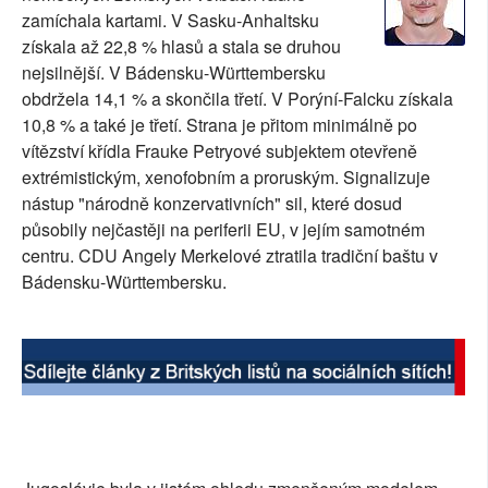
zamíchala kartami. V Sasku-Anhaltsku
SOCIÁLNÍ SÍTĚ
získala až 22,8 % hlasů a stala se druhou
nejsilnější. V Bádensku-Württembersku
RUBRIKY
obdržela 14,1 % a skončila třetí. V Porýní-Falcku získala
10,8 % a také je třetí. Strana je přitom minimálně po
PLNÁ VERZE STRÁNEK
vítězství křídla Frauke Petryové subjektem otevřeně
extrémistickým, xenofobním a proruským. Signalizuje
nástup "národně konzervativních" sil, které dosud
působily nejčastěji na periferii EU, v jejím samotném
centru. CDU Angely Merkelové ztratila tradiční baštu v
Bádensku-Württembersku.