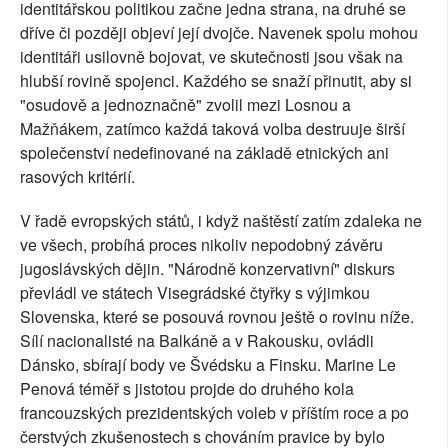
identitářskou politikou začne jedna strana, na druhé se
dříve či později objeví její dvojče. Navenek spolu mohou
identitáři usilovně bojovat, ve skutečnosti jsou však na
hlubší rovině spojenci. Každého se snaží přinutit, aby si
"osudově a jednoznačně" zvolil mezi Losnou a
Mažňákem, zatímco každá taková volba destruuje širší
společenství nedefinované na základě etnických ani
rasových kritérií.
V řadě evropských států, i když naštěstí zatím zdaleka ne
ve všech, probíhá proces nikoliv nepodobný závěru
jugoslávských dějin. "Národně konzervativní" diskurs
převládl ve státech Visegrádské čtyřky s výjimkou
Slovenska, které se posouvá rovnou ještě o rovinu níže.
Sílí nacionalisté na Balkáně a v Rakousku, ovládli
Dánsko, sbírají body ve Švédsku a Finsku. Marine Le
Penová téměř s jistotou projde do druhého kola
francouzských prezidentských voleb v příštím roce a po
čerstvých zkušenostech s chováním pravice by bylo