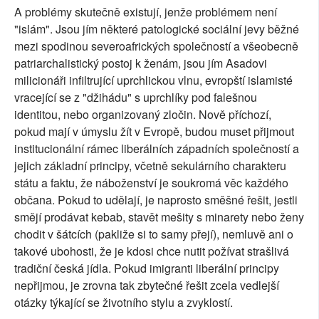
A problémy skutečně existují, jenže problémem není
"islám". Jsou jím některé patologické sociální jevy běžné
mezi spodinou severoafrických společností a všeobecně
patriarchalistický postoj k ženám, jsou jím Asadovi
milicionáři infiltrující uprchlickou vlnu, evropští islamisté
vracející se z "džihádu" s uprchlíky pod falešnou
identitou, nebo organizovaný zločin. Nově příchozí,
pokud mají v úmyslu žít v Evropě, budou muset přijmout
institucionální rámec liberálních západních společností a
jejich základní principy, včetně sekulárního charakteru
státu a faktu, že náboženství je soukromá věc každého
občana. Pokud to udělají, je naprosto směšné řešit, jestli
smějí prodávat kebab, stavět mešity s minarety nebo ženy
chodit v šátcích (pakliže si to samy přejí), nemluvě ani o
takové ubohosti, že je kdosi chce nutit požívat strašlivá
tradiční česká jídla. Pokud imigranti liberální principy
nepřijmou, je zrovna tak zbytečné řešit zcela vedlejší
otázky týkající se životního stylu a zvyklostí.