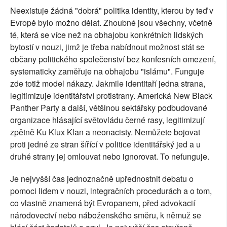
Neexistuje žádná "dobrá" politika identity, kterou by teď v
Evropě bylo možno dělat. Zhoubné jsou všechny, včetně
té, která se více než na obhajobu konkrétních lidských
bytostí v nouzi, jimž je třeba nabídnout možnost stát se
občany politického společenství bez konfesních omezení,
systematicky zaměřuje na obhajobu "islámu". Funguje
zde totiž model nákazy. Jakmile identitaří jedna strana,
legitimizuje identitářství protistrany. Americká New Black
Panther Party a další, většinou sektářsky podbudované
organizace hlásající světovládu černé rasy, legitimizují
zpětně Ku Klux Klan a neonacisty. Nemůžete bojovat
proti jedné ze stran šířící v politice identitářský jed a u
druhé strany jej omlouvat nebo ignorovat. To nefunguje.
Je nejvyšší čas jednoznačně upřednostnit debatu o
pomoci lidem v nouzi, integračních procedurách a o tom,
co vlastně znamená být Evropanem, před advokacií
národovectví nebo náboženského směru, k němuž se