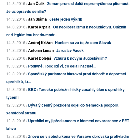
14. 3. 2016 /
Jan Čulík
Zeman pronesl další nepromyšlenou pitomost.
Je už opravdu senilní?
14. 3. 2016 /
Jan Sláma
Ještě jeden výkřik
14. 3. 2016 /
Karol Krpala
Od neoliberalizmu k neoľudáctvu. Otáznik
nad legitimitou hnedo-modr...
14. 3. 2016 /
Andrej Križan
Hanbím sa za to, že som Slovák
14. 3. 2016 /
Antonín Líman
Jaroslav Vacek
13. 3. 2016 /
Karel Dolejší
Vzhůru k novým Jugosláviím?
13. 3. 2016 /
Podivné: Tolik lidí ví, co dělali nacisté...
12. 3. 2016 /
Španělský parlament hlasoval proti dohodě o deportaci
uprchlíků, kt...
12. 3. 2016 /
BBC: Turecké pobřežní hlídky zasáhly člun s uprchlíky
tyčemi
12. 3. 2016 /
Bývalý český prezident odjel do Německa podpořit
xenofobní stranu
12. 3. 2016 /
Uprchlíci myjí před stanem v Idomeni novorozence z PET
lahve
12. 3. 2016 /
Znovu se v sobotu koná ve Varšavě obrovská protivládní