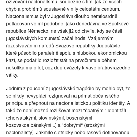
oživování nacionalismu, souběžně s tím, jak ze všech
chyb a problémů soustavně vinily celostátní centrum.
Nacionalismus byl v Jugoslávii dlouho nemilosrdně
potlačován velmi podobně, jako donedávna ve Spolkové
republice Německo; ne však již od chvíle, kdy se části
jugoslávských komunistů začal hodit. Vzájemným
rozeštváváním národů Svazové republiky Jugoslávie,
které působilo paralelně spolu s hlubokou ekonomickou
krizí, se podařilo rozložit stát na prvočinitele během
několika málo let, což doprovázely krvavé bratrovražedné
války.
Jedním z poučení z jugoslávské tragédie by mohlo být, že
se nikdy nevyplácí rezignovat na primát občanského
principu a přepnout na nacionalistickou politiku identity. A
také že není možné rozlišovat mezi "špatnými" identitáři
(chorvatskými, slovinskými, bosenskými,
kosovskoalbánskými...) a "dobrými" (srbskými
nacionalisty). Jakmile s etnicky nebo rasově definovanou