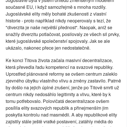
Jugoslávie byla v jistém ohledu zmenšeným modelem
současné EU, i když samozřejmě s mnoha rozdíly.
Jugoslávské elity měly bohaté zkušenosti z vlastní
historie - proto například nikdy neoperovaly s tezí, že
"diverzita je naše největší přednost". Naopak, aniž se
snažily diverzitu potlačovat, posilovaly ze všech sil prvky,
které jugoslávské společenství spojovaly. Jak se ale
ukázalo, nakonec přece jen nedostatečně.
Ke konci Titova života začala masivní decentralizace,
která převedla řadu kompetencí na svazové republiky.
Uprostřed plánované reformy se ovšem centrum zaleklo
zjevného úbytku vlastního vlivu a změny zastavilo. Patrně
by došlo na jejich úplné zrušení, jenže po Titově smrti už
centrum nikdy nedosáhlo legitimity a vlivu, které by k
tomu potřebovalo. Polovičatá decentralizace ovšem
posílila elity svazových republik a přinejmenším jim
poskytla kontrolu nad masmédii. A aby republikové elity
zajistily stále ještě vratké postavení, zatáhly média do