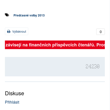
Předčasné volby 2013
0
Vytisknout
ně závisejí na finančních příspěvcích čtenářů. Prosíme
24230
Diskuse
Přihlásit