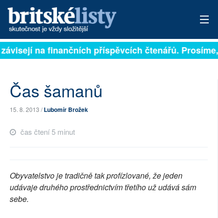
 závisejí na finančních příspěvcích čtenářů. Prosíme, 
PŘIHLÁSIT
AKTUÁLNÍ VYDÁNÍ
Čas šamanů
ARCHIV
15. 8. 2013 /
Lubomír Brožek
ROZHOVORY
čas čtení 5 minut
TÉMATA
NEJČTENĚJŠÍ ZA 7 DNÍ
Obyvatelstvo je tradičně tak profízlované, že jeden
AUTOŘI
udávaje druhého prostřednictvím třetího už udává sám
sebe.
PŘÍSPĚVKY NA PROVOZ