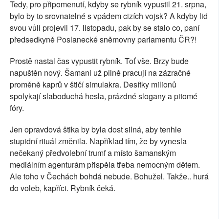
Tedy, pro připomenutí, kdyby se rybník vypustil 21. srpna,
bylo by to srovnatelné s vpádem cizích vojsk? A kdyby lid
svou vůli projevil 17. listopadu, pak by se stalo co, paní
předsedkyně Poslanecké sněmovny parlamentu ČR?!
Prostě nastal čas vypustit rybník. Toť vše. Brzy bude
napuštěn nový. Šamani už pilně pracují na zázračné
proměně kaprů v štičí simulakra. Desítky milionů
spolykají slaboduchá hesla, prázdné slogany a pitomé
fóry.
Jen opravdová štika by byla dost silná, aby tenhle
stupidní rituál změnila. Například tím, že by vynesla
nečekaný předvolební trumf a místo šamanským
mediálním agenturám přispěla třeba nemocným dětem.
Ale toho v Čechách bohdá nebude. Bohužel. Takže.. hurá
do voleb, kapříci. Rybník čeká.