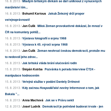
16. 8. 2013 /
Mladým britským dívkám se daří uniknout z vynucených
manželství tím...
16. 8. 2013 /
Bohumil Kartous
Jakub Železný drží prapor
veřejnoprávnosti!
16. 8. 2013 /
Jan Čulík
Miloš Zeman provokativně dokázal, že mnozí v
ČR na komunisty pohlíž...
16. 8. 2013 /
Výstava fotografií o srpnu 1968
16. 8. 2013 /
Výstava k 45. výročí srpna 1968
16. 8. 2013 /
Jan Čulík
Zeman neohrozí českou demokracii, protože mu
to nedovolí jeho zdrav...
16. 8. 2013 /
Jak britská vláda brání slučování rodin
15. 8. 2013 /
Štěpán Kotrba
Pozvánka k pořadu Interview ČT24 -
manipulace hodnocením
15. 8. 2013 /
Veřejná služba v podání Daniely Drtinové
15. 8. 2013 /
Kdy začnou
informovat o tom, jak
Hospodářské noviny
Bakala "...
16. 8. 2013 /
Anna Machová
Jak se v Právu sekli
12. 8. 2013 /
Josef Ludvík
Demokracii je potřebné budovat trvale - jen