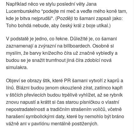
Například něco ve stylu poslední věty Jana
Lucemburského "podejte mi meč a veďte mého koně tam,
kde je bitva nejprudší". (Později to šamani zapsali jako:
Toho bohdá nebude, aby český král z boje utíkal.)
V podstatě je jedno, co řekne. Důležité je, co šamani
zaznamenají a zvýrazní na billboardech. Osobně si
myslím, že barvy knížecího číra už značně vybledly a
budou se je snažit trumfnout jiná číra zdobící nová
simulakra.
Objeví se obrazy štik, které PR šamani vytvoří z kaprů a
línů. Blázni budou jenom okouzleně zírat, zatímco kapři
v štičích převlecích budou trpělivě vyhlížet, až se rybník
znovu napustí a krátit si čas starou písničkou o vlastní
nepostradatelnosti a tradičním strašením voličů, včetně
harašení symbolickými daty, které by nemohlo být bráno
vážně ani v pavilónu mentálně postižených.