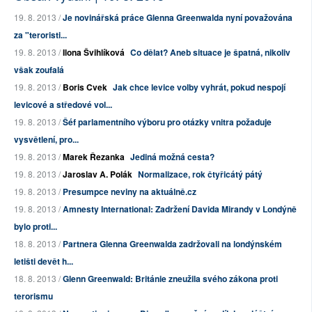
19. 8. 2013 /
Je novinářská práce Glenna Greenwalda nyní považována
za "teroristi...
19. 8. 2013 /
Ilona Švihlíková
Co dělat? Aneb situace je špatná, nikoliv
však zoufalá
19. 8. 2013 /
Boris Cvek
Jak chce levice volby vyhrát, pokud nespojí
levicové a středové vol...
19. 8. 2013 /
Šéf parlamentního výboru pro otázky vnitra požaduje
vysvětlení, pro...
19. 8. 2013 /
Marek Řezanka
Jediná možná cesta?
19. 8. 2013 /
Jaroslav A. Polák
Normalizace, rok čtyřicátý pátý
19. 8. 2013 /
Presumpce neviny na aktuálně.cz
19. 8. 2013 /
Amnesty International: Zadržení Davida Mirandy v Londýně
bylo proti...
18. 8. 2013 /
Partnera Glenna Greenwalda zadržovali na londýnském
letišti devět h...
18. 8. 2013 /
Glenn Greenwald: Británie zneužila svého zákona proti
terorismu