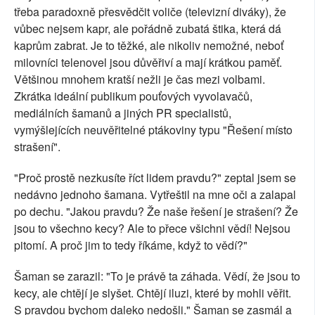
třeba paradoxně přesvědčit voliče (televizní diváky), že
vůbec nejsem kapr, ale pořádně zubatá štika, která dá
kaprům zabrat. Je to těžké, ale nikoliv nemožné, neboť
milovníci telenovel jsou důvěřiví a mají krátkou paměť.
Většinou mnohem kratší nežli je čas mezi volbami.
Zkrátka ideální publikum pouťových vyvolavačů,
mediálních šamanů a jiných PR specialistů,
vymýšlejících neuvěřitelné ptákoviny typu "Řešení místo
strašení".
"Proč prostě nezkusíte říct lidem pravdu?" zeptal jsem se
nedávno jednoho šamana. Vytřeštil na mne oči a zalapal
po dechu. "Jakou pravdu? Že naše řešení je strašení? Že
jsou to všechno kecy? Ale to přece všichni vědí! Nejsou
pitomí. A proč jim to tedy říkáme, když to vědí?"
Šaman se zarazil: "To je právě ta záhada. Vědí, že jsou to
kecy, ale chtějí je slyšet. Chtějí iluzi, které by mohli věřit.
S pravdou bychom daleko nedošli." Šaman se zasmál a