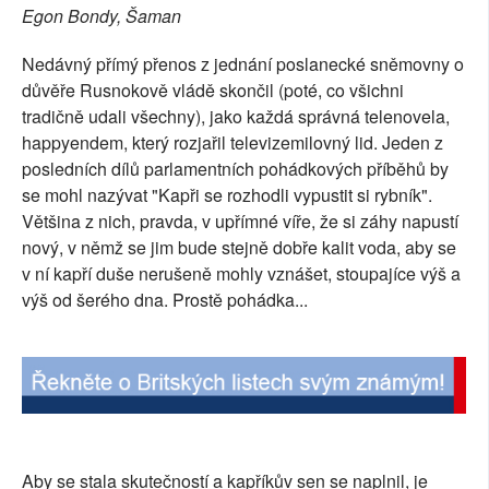
Egon Bondy, Šaman
SOCIÁLNÍ SÍTĚ
Nedávný přímý přenos z jednání poslanecké sněmovny o
RUBRIKY
důvěře Rusnokově vládě skončil (poté, co všichni
tradičně udali všechny), jako každá správná telenovela,
PLNÁ VERZE STRÁNEK
happyendem, který rozjařil televizemilovný lid. Jeden z
posledních dílů parlamentních pohádkových příběhů by
se mohl nazývat "Kapři se rozhodli vypustit si rybník".
Většina z nich, pravda, v upřímné víře, že si záhy napustí
nový, v němž se jim bude stejně dobře kalit voda, aby se
v ní kapří duše nerušeně mohly vznášet, stoupajíce výš a
výš od šerého dna. Prostě pohádka...
Aby se stala skutečností a kapříkův sen se naplnil, je