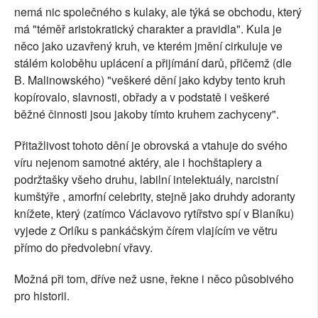
nemá nic společného s kulaky, ale týká se obchodu, který
má "téměř aristokratický charakter a pravidla". Kula je
něco jako uzavřený kruh, ve kterém jmění cirkuluje ve
stálém koloběhu uplácení a přijímání darů, přičemž (dle
B. Malinowského) "veškeré dění jako kdyby tento kruh
kopírovalo, slavnosti, obřady a v podstatě i veškeré
běžné činnosti jsou jakoby tímto kruhem zachyceny".
Přitažlivost tohoto dění je obrovská a vtahuje do svého
víru nejenom samotné aktéry, ale i hochštaplery a
podržtašky všeho druhu, labilní intelektuály, narcistní
kumštýře , amorfní celebrity, stejně jako druhdy adoranty
knížete, který (zatímco Václavovo rytířstvo spí v Blaníku)
vyjede z Orlíku s pankáčským čírem vlajícím ve větru
přímo do předvolební vřavy.
Možná při tom, dříve než usne, řekne i něco působivého
pro historii.