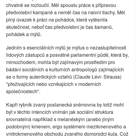
chvatně se rozloučil. Měl spoustu práce s přípravou
předvolební kampaně a neměl čas na naivní tlachy. Měl
plný úvazek k práci na pohádce, která vytěsnila
skutečnost, neboť čas předvolební je čas šamanů,
pohádek a mýtů.
Jedním s esenciálních mýtů je mýtus o nezastupitelnosti
lidových zástupců a posvátné parlamentní půdě, která by,
mimochodem, mohla být zajímavým prostředím pro
bádání sociálních a kulturních antropologů zajímajících
se o formy autentických vztahů (Claude Lévi- Strauss)
"přežívajících nebo vznikajících v moderních
společnostech".
Kapří rybník zvaný poslanecká sněmovna by totiž mohl
být v těchto intencích vnímán jak sociální struktura
srovnatelná například s melanéským (anebo jiným
podobným) kmenem, ergo systémem mezikmenového a
vnitrokmenového obchodu zvaného domorodci kula. Což