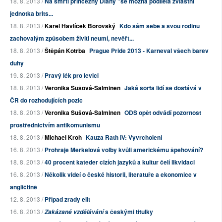
18. 8. 2013 /
Na smrti princezny Diany "se možná podílela zvláštní
jednotka brits...
18. 8. 2013 /
Karel Havlíček Borovský
Kdo sám sebe a svou rodinu
zachovalým způsobem živiti neumí, nevěřt...
18. 8. 2013 /
Štěpán Kotrba
Prague Pride 2013 - Karneval všech barev
duhy
19. 8. 2013 /
Pravý lék pro levici
18. 8. 2013 /
Veronika Sušová-Salminen
Jaká sorta lidí se dostává v
ČR do rozhodujících pozic
18. 8. 2013 /
Veronika Sušová-Salminen
ODS opět odvádí pozornost
prostřednictvím antikomunismu
18. 8. 2013 /
Michael Kroh
Kauza Rath IV: Vyvrcholení
16. 8. 2013 /
Prohraje Merkelová volby kvůli americkému špehování?
18. 8. 2013 /
40 procent kateder cizích jazyků a kultur čelí likvidaci
16. 8. 2013 /
Několik videí o české historii, literatuře a ekonomice v
angličtině
12. 8. 2013 /
Případ zrady elit
16. 8. 2013 /
s českými titulky
Zakázané vzdělávání