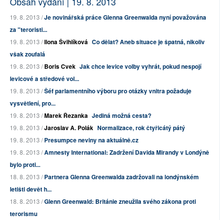
Obsah vydání | 19. 8. 2013
19. 8. 2013 /
Je novinářská práce Glenna Greenwalda nyní považována
za "teroristi...
19. 8. 2013 /
Ilona Švihlíková
Co dělat? Aneb situace je špatná, nikoliv
však zoufalá
19. 8. 2013 /
Boris Cvek
Jak chce levice volby vyhrát, pokud nespojí
levicové a středové vol...
19. 8. 2013 /
Šéf parlamentního výboru pro otázky vnitra požaduje
vysvětlení, pro...
19. 8. 2013 /
Marek Řezanka
Jediná možná cesta?
19. 8. 2013 /
Jaroslav A. Polák
Normalizace, rok čtyřicátý pátý
19. 8. 2013 /
Presumpce neviny na aktuálně.cz
19. 8. 2013 /
Amnesty International: Zadržení Davida Mirandy v Londýně
bylo proti...
18. 8. 2013 /
Partnera Glenna Greenwalda zadržovali na londýnském
letišti devět h...
18. 8. 2013 /
Glenn Greenwald: Británie zneužila svého zákona proti
terorismu