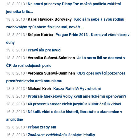
18. 8. 2013 /
Na smrti princezny Diany "se možná podílela zvláštní
jednotka brits...
18. 8. 2013 /
Karel Havlíček Borovský
Kdo sám sebe a svou rodinu
zachovalým způsobem živiti neumí, nevěřt...
18. 8. 2013 /
Štěpán Kotrba
Prague Pride 2013 - Karneval všech barev
duhy
19. 8. 2013 /
Pravý lék pro levici
18. 8. 2013 /
Veronika Sušová-Salminen
Jaká sorta lidí se dostává v
ČR do rozhodujících pozic
18. 8. 2013 /
Veronika Sušová-Salminen
ODS opět odvádí pozornost
prostřednictvím antikomunismu
18. 8. 2013 /
Michael Kroh
Kauza Rath IV: Vyvrcholení
16. 8. 2013 /
Prohraje Merkelová volby kvůli americkému špehování?
18. 8. 2013 /
40 procent kateder cizích jazyků a kultur čelí likvidaci
16. 8. 2013 /
Několik videí o české historii, literatuře a ekonomice v
angličtině
12. 8. 2013 /
Případ zrady elit
16. 8. 2013 /
s českými titulky
Zakázané vzdělávání