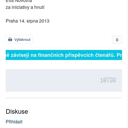
Eva Novotná
za iniciativy a hnutí
Praha 14. srpna 2013
0
Vytisknout
plně závisejí na finančních příspěvcích čtenářů. Pros
10738
Diskuse
Přihlásit