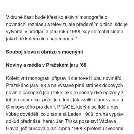
V druhé části bude křest kolektivní monografie o
novinách, rozhlasu a televizi, ale především o těch, kdo je
vytvářeli v předjaří a jaru roku 1968, kdy se mohli stejně
jako lidé kolem nich nadechnout *
Souboj slova a obrazu s mocnými
Noviny a média v Pražském jaru ˙68
Kolektivní monografii připravili členové Klubu novinářů
Pražského jara ˙68 a na výstavě plné stránek dobových
novin a časopisů jsou také jako exponáty dvě epizody z
tohoto sbor-níku: první je o tom, jak vznikl článek Josefa
Smrkovského pro deník PRÁCE, kterým se lidé u nás
vůbec dověděli, co znamená Leden 1968; druhá vypráví,
odkud přednášel herec Jan Tříska poselství Václava
Havla, jež burcovalo 22. srpna 1968 k protestu svědomí