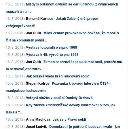
16. 8. 2013 /
Mladým britským dívkám se daří uniknout z vynucených
manželství tím...
16. 8. 2013 /
Bohumil Kartous
Jakub Železný drží prapor
veřejnoprávnosti!
16. 8. 2013 /
Jan Čulík
Miloš Zeman provokativně dokázal, že mnozí v
ČR na komunisty pohlíž...
16. 8. 2013 /
Výstava fotografií o srpnu 1968
16. 8. 2013 /
Výstava k 45. výročí srpna 1968
16. 8. 2013 /
Jan Čulík
Zeman neohrozí českou demokracii, protože mu
to nedovolí jeho zdrav...
16. 8. 2013 /
Jak britská vláda brání slučování rodin
15. 8. 2013 /
Štěpán Kotrba
Pozvánka k pořadu Interview ČT24 -
manipulace hodnocením
15. 8. 2013 /
Veřejná služba v podání Daniely Drtinové
15. 8. 2013 /
Kdy začnou
informovat o tom, jak
Hospodářské noviny
Bakala "...
16. 8. 2013 /
Anna Machová
Jak se v Právu sekli
12. 8. 2013 /
Josef Ludvík
Demokracii je potřebné budovat trvale - jen