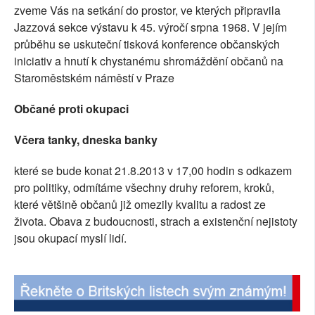
zveme Vás na setkání do prostor, ve kterých připravila
SOCIÁLNÍ SÍTĚ
Jazzová sekce výstavu k 45. výročí srpna 1968. V jejím
průběhu se uskuteční tisková konference občanských
RUBRIKY
iniciativ a hnutí k chystanému shromáždění občanů na
Staroměstském náměstí v Praze
PLNÁ VERZE STRÁNEK
Občané proti okupaci
Včera tanky, dneska banky
které se bude konat 21.8.2013 v 17,00 hodin s odkazem
pro politiky, odmítáme všechny druhy reforem, kroků,
které většině občanů již omezily kvalitu a radost ze
života. Obava z budoucnosti, strach a existenční nejistoty
jsou okupací myslí lidí.