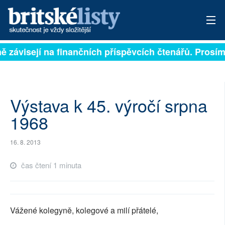
ně závisejí na finančních příspěvcích čtenářů. Prosíme
PŘIHLÁSIT
AKTUÁLNÍ VYDÁNÍ
ARCHIV
Výstava k 45. výročí srpna
1968
ROZHOVORY
16. 8. 2013
TÉMATA
čas čtení 1 minuta
NEJČTENĚJŠÍ ZA 7 DNÍ
AUTOŘI
Vážené kolegyně, kolegové a milí přátelé,
PŘÍSPĚVKY NA PROVOZ