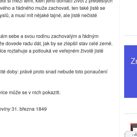
 si mezi těmi, kteří jeho domácí život z předešlých
tivého a řádného muže zachovati, ten také jistě se
lů, a musí mít nějaké tajné, ale jistě nečisté
 sám sebe a svou rodinu zachovalým a řádným
e dovede radu dát, jak by se zlepšil stav celé země.
ce roztahuje a potlouká ve veřejném životě jistě
ité doby: právě proto snad nebude toto ponaučení
 více může se v nich pokaziti.
oviny
31. března 1849