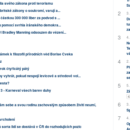
Tr
ila svého zákona proti terorismu
S
ritské zákony o soukromí, varují a...
3.
částkou 300 000 liber za podvod s ...
Dů
tu
kou pomocí svrhla íránského demokra...
za
l Bradley Manning odsouzen do vězení...
4.
No
Te
vá
ámek k filozofii přírodních věd Borise Cveka
z
2.
P
rok čtyřicátý pátý
za
y vyhrát, pokud nespojí levicové a středové vol...
s
cesta?
5.
13 - Karneval všech barev duhy
Zá
4
3.
ám sebe a svou rodinu zachovalým způsobem živiti neumí,
S
4.
vrcholení
Op
 sorta lidí se dostává v ČR do rozhodujících pozic
Am