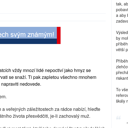
tak, a
pobavi
a aby 
zadava
Výsled
by moh
příběh
větší 
Příběh
zlehčo
atcích vždy mnozí lidé nepoctiví jako hmyz se
přechá
urvati se snaží. Ti pak zapletou všechno mnohem
riskant
ěk napraviti nedovede.
To vše
refero
dem.
škály 
 a veřejných záležitostech za rádce nabízí, hleďte
tního života přesvědčiti, je-li zachovalý muž.