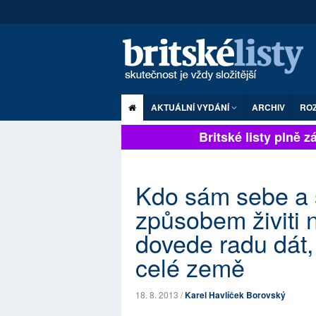
AKTUÁLNÍ VYDÁNÍ
ARCHIV
RO
Britské listy plně záv
Kdo sám sebe a 
způsobem živiti 
dovede radu dát, 
celé země
18. 8. 2013 /
Karel Havlíček Borovský