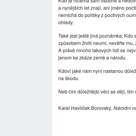
Kdo je ničema sám osobně a nedovedl
a nynějších let znají, ani jméno poc
nemíchá do politiky z poctivých oumys
ohledy.
Také jest ještě jiná poznámka: Kdo
způsobem živiti neumí, nevěřte mu, ž
A právě mnoho takových lidí se nejví
jenom ke zkáze země a národu.
Kdoví jaké nám nyní nastanou důlež
na škodu.
Neb čím důležitější věci se dějí, tím
Karel Havlíček Borovský,
Národní n