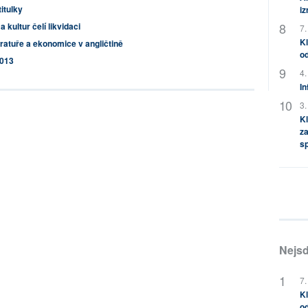
itulky
i
 kultur čelí likvidaci
7.
Kl
teratuře a ekonomice v angličtině
od
2013
4.
In
3.
Kl
za
s
Nejsd
7.
Kl
od