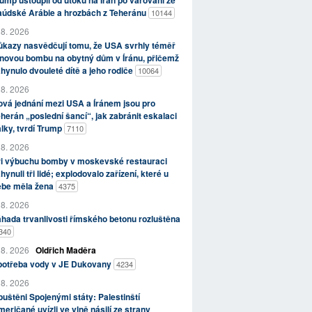
ump ustoupil od útoků na Írán po varování ze
aúdské Arábie a hrozbách z Teheránu
10144
 8. 2026
kazy nasvědčují tomu, že USA svrhly téměř
novou bombu na obytný dům v Íránu, přičemž
hynulo dvouleté dítě a jeho rodiče
10064
 8. 2026
vá jednání mezi USA a Íránem jsou pro
herán „poslední šancí“, jak zabránit eskalaci
lky, tvrdí Trump
7110
 8. 2026
ři výbuchu bomby v moskevské restauraci
hynuli tři lidé; explodovalo zařízení, které u
ebe měla žena
4375
 8. 2026
hada trvanlivosti římského betonu rozluštěna
340
 8. 2026
Oldřich Maděra
potřeba vody v JE Dukovany
4234
 8. 2026
uštěni Spojenými státy: Palestinští
eričané uvízli ve vlně násilí ze strany