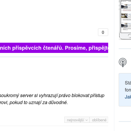
0
ích příspěvcích čtenářů. Prosíme, přispějte. ➥
St
for
soukromý server si vyhrazují právo blokovat přístup
Ja
rovi, pokud to uznají za důvodné.
nejnovější
oblíbené