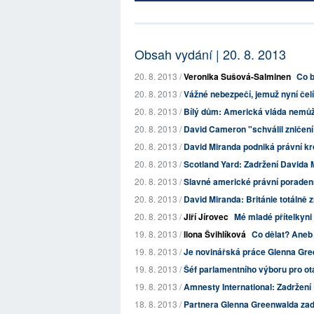
Obsah vydání | 20. 8. 2013
20. 8. 2013 /
Veronika Sušová-Salminen
Co b
20. 8. 2013 /
Vážné nebezpečí, jemuž nyní čelí
20. 8. 2013 /
Bílý dům: Americká vláda nemůže n
20. 8. 2013 /
David Cameron "schválil zničení
20. 8. 2013 /
David Miranda podniká právní krok
20. 8. 2013 /
Scotland Yard: Zadržení Davida 
20. 8. 2013 /
Slavné americké právní poradens
20. 8. 2013 /
David Miranda: Británie totálně 
20. 8. 2013 /
Jiří Jírovec
Mé mladé přítelkyni
19. 8. 2013 /
Ilona Švihlíková
Co dělat? Aneb 
19. 8. 2013 /
Je novinářská práce Glenna Gree
19. 8. 2013 /
Šéf parlamentního výboru pro otá
19. 8. 2013 /
Amnesty International: Zadržení 
18. 8. 2013 /
Partnera Glenna Greenwalda zadrž