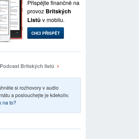
Přispějte finančně na
provoz
Britských
v mobilu.
Listů
CHCI PŘISPĚT
Podcast Britských listů
áhněte si rozhovory v audio
mátu a poslouchejte je kdekoliv.
k na to?