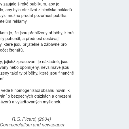
by zaujalo široké publikum, aby je
lo, aby bylo efektivní z hlediska nákladů
bylo možno prodat pozornost publika
telům reklamy.
kem je, že jsou přehlíženy příběhy, které
ly pohoršit, a přednost dostávají
y, které jsou přijatelné a zábavné pro
počet čtenářů.
y, jejichž zpracování je nákladné, jsou
vány nebo opomíjeny, nevšímavě jsou
zeny také ty příběhy, které jsou finančně
ní.
 vede k homogenizaci obsahu novin, k
vání o bezpečných otázkách a omezení
názorů a vyjadřovaných myšlenek.
R.G. Picard, (2004)
“Commercialism and newspaper