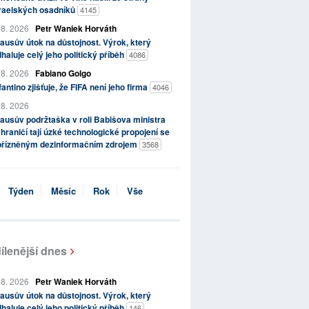
zraelských osadníků
4145
 8. 2026
Petr Waniek Horváth
ausův útok na důstojnost. Výrok, který
haluje celý jeho politický příběh
4086
 8. 2026
Fabiano Golgo
fantino zjišťuje, že FIFA není jeho firma
4046
 8. 2026
ausův podržtaška v roli Babišova ministra
hraničí tají úzké technologické propojení se
přízněným dezinformačním zdrojem
3568
Týden
Měsíc
Rok
Vše
ílenější dnes
 8. 2026
Petr Waniek Horváth
ausův útok na důstojnost. Výrok, který
haluje celý jeho politický příběh
146