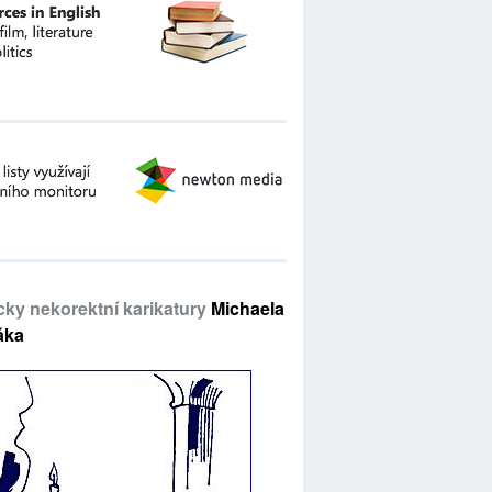
icky nekorektní karikatury
Michaela
áka