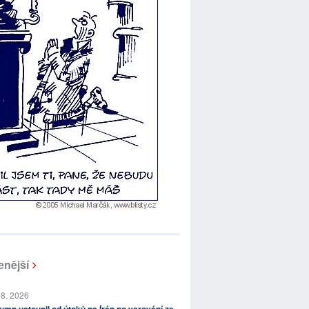
enější
 8. 2026