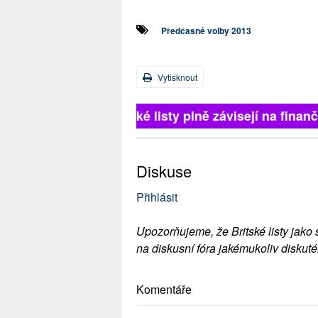
Předčasné volby 2013
Vytisknout
Britské listy plně závisejí na finančn
Diskuse
Přihlásit
Upozorňujeme, že Britské listy jako 
na diskusní fóra jakémukoliv diskuté
Komentáře