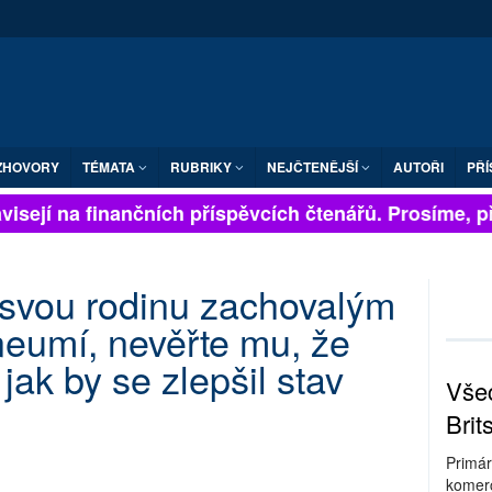
ZHOVORY
TÉMATA
RUBRIKY
NEJČTENĚJŠÍ
AUTOŘI
PŘÍ
isejí na finančních příspěvcích čtenářů. Prosíme, přis
svou rodinu zachovalým
neumí, nevěřte mu, že
jak by se zlepšil stav
Všec
Brit
Primár
komerc