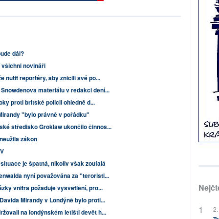
ude dál?
 všichni novináři
utit reportéry, aby zničili své po...
 Snowdenova materiálu v redakci dení...
y proti britské policii ohledně d...
Mirandy "bylo právně v pořádku"
ké středisko Groklaw ukončilo činnos...
zneužila zákon
 V
situace je špatná, nikoliv však zoufalá
nwalda nyní považována za "teroristi...
Nejčt
zky vnitra požaduje vysvětlení, pro...
Davida Mirandy v Londýně bylo proti...
2.
ovali na londýnském letišti devět h...