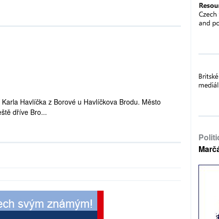
 Karla Havlíčka z Borové u Havlíčkova Brodu. Město
tě dříve Bro...
Polit
Marč