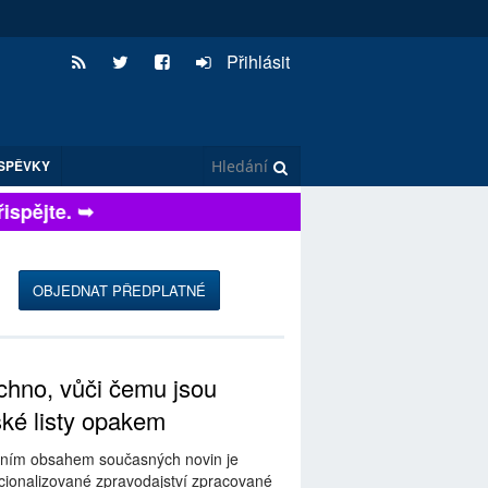
Přihlásit
SPĚVKY
pějte. ➥
OBJEDNAT PŘEDPLATNÉ
hno, vůči čemu jsou
ské listy opakem
ním obsahem současných novin je
ionalizované zpravodajství zpracované