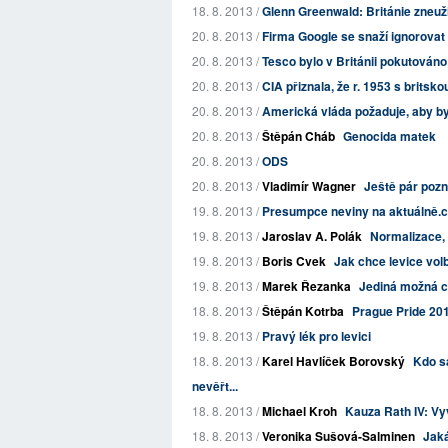
18. 8. 2013 /
Glenn Greenwald: Británie zneuž
20. 8. 2013 /
Firma Google se snaží ignorovat b
20. 8. 2013 /
Tesco bylo v Británii pokutováno 
20. 8. 2013 /
CIA přiznala, že r. 1953 s brits
20. 8. 2013 /
Americká vláda požaduje, aby by
20. 8. 2013 /
Štěpán Cháb
Genocida matek
20. 8. 2013 /
ODS
20. 8. 2013 /
Vladimír Wagner
Ještě pár pozn
19. 8. 2013 /
Presumpce neviny na aktuálně.c
19. 8. 2013 /
Jaroslav A. Polák
Normalizace, 
19. 8. 2013 /
Boris Cvek
Jak chce levice volb
19. 8. 2013 /
Marek Řezanka
Jediná možná 
18. 8. 2013 /
Štěpán Kotrba
Prague Pride 20
19. 8. 2013 /
Pravý lék pro levici
18. 8. 2013 /
Karel Havlíček Borovský
Kdo s
nevěřt...
18. 8. 2013 /
Michael Kroh
Kauza Rath IV: Vy
18. 8. 2013 /
Veronika Sušová-Salminen
Jaká