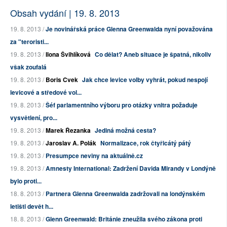
Obsah vydání | 19. 8. 2013
19. 8. 2013 /
Je novinářská práce Glenna Greenwalda nyní považována
za "teroristi...
19. 8. 2013 /
Ilona Švihlíková
Co dělat? Aneb situace je špatná, nikoliv
však zoufalá
19. 8. 2013 /
Boris Cvek
Jak chce levice volby vyhrát, pokud nespojí
levicové a středové vol...
19. 8. 2013 /
Šéf parlamentního výboru pro otázky vnitra požaduje
vysvětlení, pro...
19. 8. 2013 /
Marek Řezanka
Jediná možná cesta?
19. 8. 2013 /
Jaroslav A. Polák
Normalizace, rok čtyřicátý pátý
19. 8. 2013 /
Presumpce neviny na aktuálně.cz
19. 8. 2013 /
Amnesty International: Zadržení Davida Mirandy v Londýně
bylo proti...
18. 8. 2013 /
Partnera Glenna Greenwalda zadržovali na londýnském
letišti devět h...
18. 8. 2013 /
Glenn Greenwald: Británie zneužila svého zákona proti