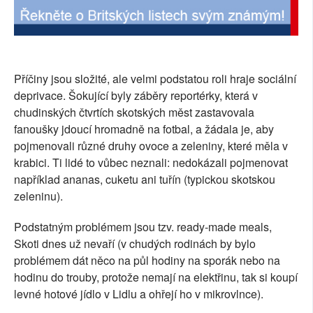
Příčiny jsou složité, ale velmi podstatou roli hraje sociální
deprivace. Šokující byly záběry reportérky, která v
chudinských čtvrtích skotských měst zastavovala
fanoušky jdoucí hromadně na fotbal, a žádala je, aby
pojmenovali různé druhy ovoce a zeleniny, které měla v
krabici. Ti lidé to vůbec neznali: nedokázali pojmenovat
například ananas, cuketu ani tuřín (typickou skotskou
zeleninu).
Podstatným problémem jsou tzv. ready-made meals,
Skoti dnes už nevaří (v chudých rodinách by bylo
problémem dát něco na půl hodiny na sporák nebo na
hodinu do trouby, protože nemají na elektřinu, tak si koupí
levné hotové jídlo v Lidlu a ohřejí ho v mikrovlnce).