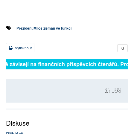
Prezident Miloš Zeman ve funkci
0
Vytisknout
plně závisejí na finančních příspěvcích čtenářů. Prosí
17998
Diskuse
Přihlásit