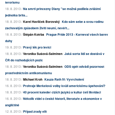
terorismu
18. 8. 2013 /
Na smrti princezny Diany "se možná podílela zvláštní
jednotka brits...
18. 8. 2013 /
Karel Havlíček Borovský
Kdo sám sebe a svou rodinu
zachovalým způsobem živiti neumí, nevěřt...
18. 8. 2013 /
Štěpán Kotrba
Prague Pride 2013 - Karneval všech barev
duhy
19. 8. 2013 /
Pravý lék pro levici
18. 8. 2013 /
Veronika Sušová-Salminen
Jaká sorta lidí se dostává v
ČR do rozhodujících pozic
18. 8. 2013 /
Veronika Sušová-Salminen
ODS opět odvádí pozornost
prostřednictvím antikomunismu
18. 8. 2013 /
Michael Kroh
Kauza Rath IV: Vyvrcholení
16. 8. 2013 /
Prohraje Merkelová volby kvůli americkému špehování?
18. 8. 2013 /
40 procent kateder cizích jazyků a kultur čelí likvidaci
16. 8. 2013 /
Několik videí o české historii, literatuře a ekonomice v
angličtině
12. 8. 2013 /
Případ zrady elit