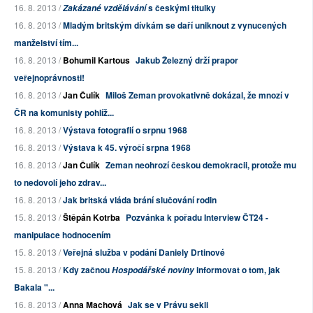
16. 8. 2013 /
s českými titulky
Zakázané vzdělávání
16. 8. 2013 /
Mladým britským dívkám se daří uniknout z vynucených
manželství tím...
16. 8. 2013 /
Bohumil Kartous
Jakub Železný drží prapor
veřejnoprávnosti!
16. 8. 2013 /
Jan Čulík
Miloš Zeman provokativně dokázal, že mnozí v
ČR na komunisty pohlíž...
16. 8. 2013 /
Výstava fotografií o srpnu 1968
16. 8. 2013 /
Výstava k 45. výročí srpna 1968
16. 8. 2013 /
Jan Čulík
Zeman neohrozí českou demokracii, protože mu
to nedovolí jeho zdrav...
16. 8. 2013 /
Jak britská vláda brání slučování rodin
15. 8. 2013 /
Štěpán Kotrba
Pozvánka k pořadu Interview ČT24 -
manipulace hodnocením
15. 8. 2013 /
Veřejná služba v podání Daniely Drtinové
15. 8. 2013 /
Kdy začnou
informovat o tom, jak
Hospodářské noviny
Bakala "...
16. 8. 2013 /
Anna Machová
Jak se v Právu sekli