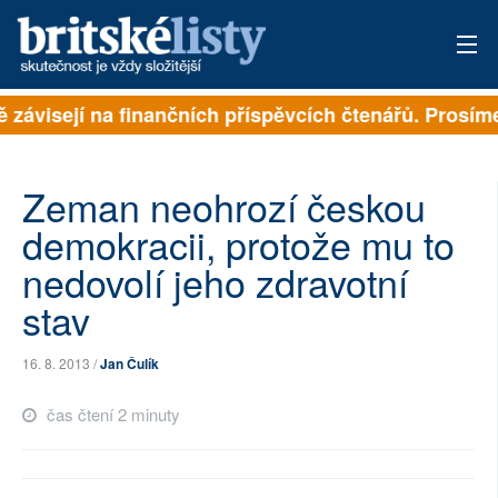
ě závisejí na finančních příspěvcích čtenářů. Prosíme,
PŘIHLÁSIT
AKTUÁLNÍ VYDÁNÍ
Zeman neohrozí českou
ARCHIV
demokracii, protože mu to
nedovolí jeho zdravotní
ROZHOVORY
stav
TÉMATA
16. 8. 2013 /
Jan Čulík
NEJČTENĚJŠÍ ZA 7 DNÍ
čas čtení 2 minuty
AUTOŘI
PŘÍSPĚVKY NA PROVOZ