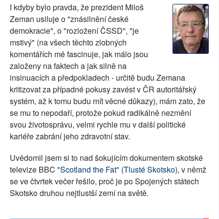
I kdyby bylo pravda, že prezident Miloš
SOCIÁLNÍ SÍTĚ
Zeman usiluje o "znásilnění české
demokracie", o "rozložení ČSSD", "je
RUBRIKY
mstivý" (na všech těchto zlobných
komentářích mě fascinuje, jak málo jsou
PLNÁ VERZE STRÁNEK
založeny na faktech a jak silně na
insinuacích a předpokladech - určitě budu Zemana
kritizovat za případné pokusy zavést v ČR autoritářský
systém, až k tomu budu mít věcné důkazy), mám zato, že
se mu to nepodaří, protože pokud radikálně nezmění
svou životosprávu, velmi rychle mu v další politické
kariéře zabrání jeho zdravotní stav.
Uvědomil jsem si to nad šokujícím dokumentem skotské
televize BBC
"Scotland the Fat" (Tlusté Skotsko)
, v němž
se ve čtvrtek večer řešilo, proč je po Spojených státech
Skotsko druhou nejtlustší zemí na světě.