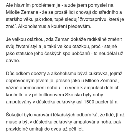
Ale hlavním problémem je - a zde jsem pomyslel na
Miloše Zemana - že se prostě lidi chovají do středního a
staršího věku jak idioti, tupě sledují životosprávu, která je
zničí. Alkoholismus a kouření především.
Je velkou otázkou, zda Zeman dokáže radikálně změnit
svůj životní styl a je také velkou otázkou, proč - stejně
jako statisíce jeho českých spoluobčanů - to neudělal už
dávno.
Důsledkem obezity a alkoholismu bývá cukrovka, jejímž
doprovodným jevem je, přesně jako u Miloše Zemana,
vážné onemocnění nohou. To vede k amputaci dolních
končetin a v pětimilionovém Skotsku byly nohy
amputovány v důsledku cukrovky asi 1500 pacientům.
Šokující bylo varování lékařských odborníků, že lidé, jimž
musela být v důsledku cukrovky amputována noha, pak
pravidelně umírají do dvou až pěti let.