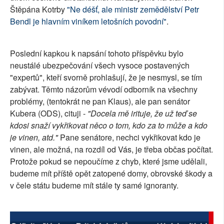
Štěpána Kotrby
"Ne déšť, ale ministr zemědělství Petr
SOCIÁLNÍ SÍTĚ
Bendl je hlavním viníkem letošních povodní"
.
RUBRIKY
Poslední kapkou k napsání tohoto příspěvku bylo
PLNÁ VERZE STRÁNEK
neustálé ubezpečování všech vysoce postavených
"expertů", kteří svorně prohlašují, že je nesmysl, se tím
zabývat. Těmto názorům vévodí odborník na všechny
problémy, (tentokrát ne pan Klaus), ale pan senátor
Kubera (ODS), cituji -
"Docela mě irituje, že už teď se
kdosi snaží vykřikovat něco o tom, kdo za to může a kdo
je vinen, atd."
Pane senátore, nechci vykřikovat kdo je
vinen, ale možná, na rozdíl od Vás, je třeba občas počítat.
Protože pokud se nepoučíme z chyb, které jsme udělali,
budeme mít příště opět zatopené domy, obrovské škody a
v čele státu budeme mít stále ty samé ignoranty.