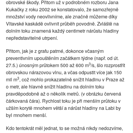
obrovské škody. Přitom už v podrobném rozboru Jana
Kukačky z roku 2002 se konstatovalo, že samozřejmě
množství vody neovlivníme, ale značně můžeme díky
Vltavské kaskádě ovlivnit průběh povodně. Zvláště na
dolním toku znamená každý centimetr nárůstu hladiny
nepředstavitelné utrpení.
Přitom, jak je z grafu patrné, dokonce včasným
preventivním upouštěním začátkem týdne (např. od út.
3
27.5.) únosným průtokem 500 až 600 m
/s, šlo rozprostřít
obrovskou nárazovou vlnu, a včas odpustit více jak 150
3
mil m
, což mohlo prokazatelně snížit hladinu v Praze až
o metr, ale hlavně snížit hladinu na dolním toku
pravděpodobně až o několik metrů. (v obrázku červená
čárkovaná čára). Rychlost toku je při menším průtoku v
užším korytě mnohem větší a nárůst hladiny na Labi by
byl mnohem menší.
Kdo tentokrát měl jednat, to se možná nikdy nedozvíme,