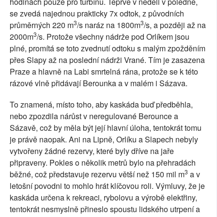
hodinách pouze pro turbínu. Teprve v neděli v poledne,
se zvedá najednou prakticky 7x odtok, z původních
3
3
průměrných 220 m
/s naráz na 1800m
/s, a později až na
3
2000m
/s. Protože všechny nádrže pod Orlíkem jsou
plné, promítá se toto zvednutí odtoku s malým zpožděním
přes Slapy až na poslední nádrži Vrané. Tím je zasazena
Praze a hlavně na Labi smrtelná rána, protože se k této
rázové vlně přidávají Berounka a v malém i Sázava.
To znamená, místo toho, aby kaskáda buď předběhla,
nebo zpozdila nárůst v neregulované Berounce a
Sázavě, což by měla být její hlavní úloha, tentokrát tomu
je právě naopak. Ani na Lipně, Orlíku a Slapech nebyly
vytvořeny žádné rezervy, které byly dříve na jaře
připraveny. Pokles o několik metrů bylo na přehradách
3
běžné, což představuje rezervu větší než 150 mil m
a v
letošní povodni to mohlo hrát klíčovou roli. Výmluvy, že je
kaskáda určena k rekreaci, rybolovu a výrobě elektřiny,
tentokrát nesmyslně přineslo spoustu lidského utrpení a