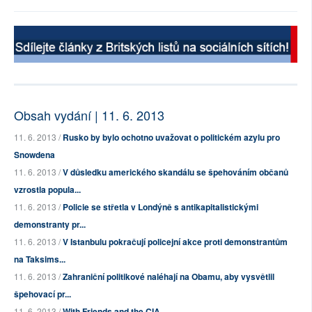
Obsah vydání | 11. 6. 2013
11. 6. 2013 /
Rusko by bylo ochotno uvažovat o politickém azylu pro
Snowdena
11. 6. 2013 /
V důsledku amerického skandálu se špehováním občanů
vzrostla popula...
11. 6. 2013 /
Policie se střetla v Londýně s antikapitalistickými
demonstranty pr...
11. 6. 2013 /
V Istanbulu pokračují policejní akce proti demonstrantům
na Taksims...
11. 6. 2013 /
Zahraniční politikové naléhají na Obamu, aby vysvětlil
špehovací pr...
11. 6. 2013 /
With Friends and the CIA