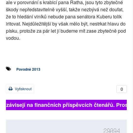
ale v porovnání s krabicí pana Ratha, jsou tyto zbytečné
škody nepředstavitelně vyšší, takže nezbývá než doufat,
že to hledání viníků nebude pana senátora Kuberu tolik
iritovat. Nejdůležitější by však mělo být, nestrkat hlavu do
písku, protože za pár let jí budeme mít zase zbytečně pod
vodou.
Povodně 2013
0
Vytisknout
ně závisejí na finančních příspěvcích čtenářů. Prosíme
29094