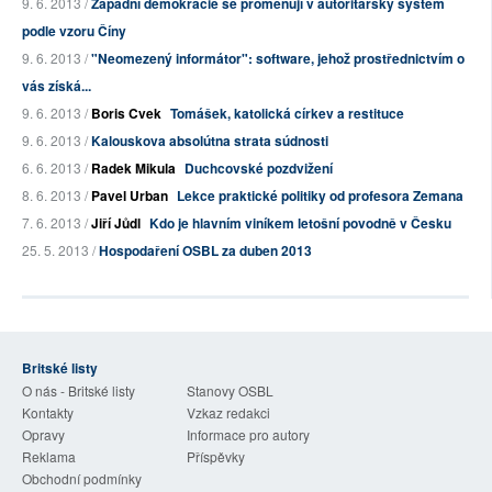
9. 6. 2013 /
Západní demokracie se proměňují v autoritářský systém
podle vzoru Číny
9. 6. 2013 /
"Neomezený informátor": software, jehož prostřednictvím o
vás získá...
9. 6. 2013 /
Boris Cvek
Tomášek, katolická církev a restituce
9. 6. 2013 /
Kalouskova absolútna strata súdnosti
6. 6. 2013 /
Radek Mikula
Duchcovské pozdvižení
8. 6. 2013 /
Pavel Urban
Lekce praktické politiky od profesora Zemana
7. 6. 2013 /
Jiří Jůdl
Kdo je hlavním viníkem letošní povodně v Česku
25. 5. 2013 /
Hospodaření OSBL za duben 2013
Britské listy
O nás - Britské listy
Stanovy OSBL
Kontakty
Vzkaz redakci
Opravy
Informace pro autory
Reklama
Příspěvky
Obchodní podmínky