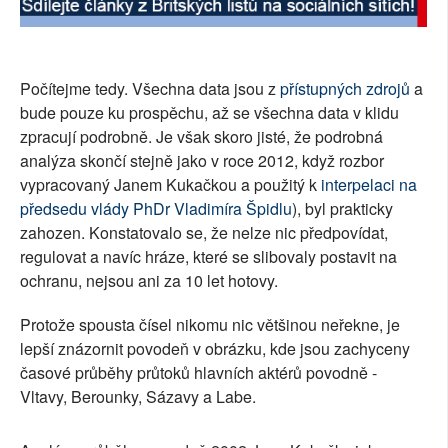
Počítejme tedy. Všechna data jsou z
přístupných zdrojů
a
bude pouze ku prospěchu, až se všechna data v klidu
zpracují podrobně. Je však skoro jisté, že podrobná
analýza skončí stejně jako v roce 2012, když rozbor
vypracovaný Janem Kukačkou a použitý k
interpelaci na
předsedu vlády PhDr Vladimíra Špidlu
), byl prakticky
zahozen. Konstatovalo se, že nelze nic předpovídat,
regulovat a navíc hráze, které se slibovaly postavit na
ochranu, nejsou ani za 10 let hotovy.
Protože spousta čísel nikomu nic většinou neřekne, je
lepší znázornit povodeň v obrázku, kde jsou zachyceny
časové průběhy průtoků hlavních aktérů povodně -
Vltavy, Berounky, Sázavy a Labe.