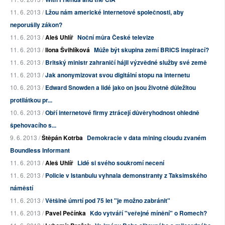
11. 6. 2013 /
Lžou nám americké internetové společnosti, aby
neporušily zákon?
11. 6. 2013 /
Aleš Uhlíř
Noční můra České televize
11. 6. 2013 /
Ilona Švihlíková
Může být skupina zemí BRICS inspirací?
11. 6. 2013 /
Britský ministr zahraničí hájil výzvědné služby své země
11. 6. 2013 /
Jak anonymizovat svou digitální stopu na internetu
10. 6. 2013 /
Edward Snowden a lidé jako on jsou životně důležitou
protilátkou pr...
10. 6. 2013 /
Obří internetové firmy ztrácejí důvěryhodnost ohledně
špehovacího s...
9. 6. 2013 /
Štěpán Kotrba
Demokracie v data mining cloudu zvaném
Boundless Informant
11. 6. 2013 /
Aleš Uhlíř
Lidé si svého soukromí necení
11. 6. 2013 /
Policie v Istanbulu vyhnala demonstranty z Taksimského
náměstí
11. 6. 2013 /
Většině úmrtí pod 75 let "je možno zabránit"
11. 6. 2013 /
Pavel Pečínka
Kdo vytváří "veřejné mínění" o Romech?