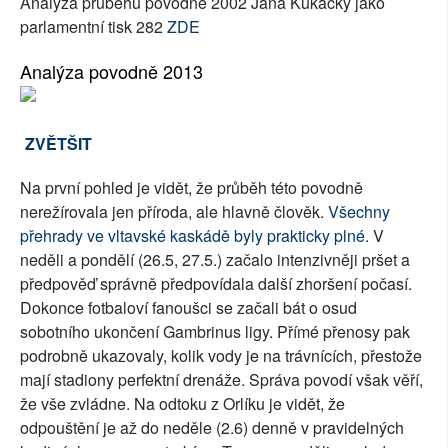
Analýza průběhu povodně 2002 Jana Kukačky jako
parlamentní tisk 282
ZDE
Analýza povodně 2013
ZVĚTŠIT
Na první pohled je vidět, že průběh této povodně
nerežírovala jen příroda, ale hlavně člověk.
Všechny
přehrady ve vltavské kaskádě byly prakticky plné
. V
neděli a pondělí (26.5, 27.5.) začalo intenzivněji pršet a
předpověď správně předpovídala další zhoršení počasí.
Dokonce fotbaloví fanoušci se začali bát o osud
sobotního ukončení Gambrinus ligy. Přímé přenosy pak
podrobně ukazovaly, kolik vody je na trávnících, přestože
mají stadiony perfektní drenáže. Správa povodí však věří,
že vše zvládne. Na odtoku z Orlíku je vidět, že
odpouštění je až do neděle (2.6) denně v pravidelných