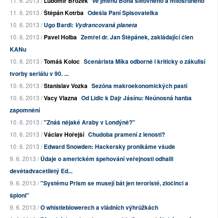
11. 6. 2013 /
Lubomír Brožek
Ve jménu Boha slitovného a milosrdného
11. 6. 2013 /
Štěpán Kotrba
Odešla Paní Spisovatelka
10. 6. 2013 /
Ugo Bardi:
Vydrancovaná planeta
10. 6. 2013 /
Pavel Holba
Zemřel dr. Jan Štěpánek, zakládající člen
KANu
10. 6. 2013 /
Tomáš Koloc
Scenárista Míka odborně i kriticky o zákulisí
tvorby seriálu v 90. ...
10. 6. 2013 /
Stanislav Vozka
Sezóna makroekonomických pastí
10. 6. 2013 /
Vacy Vlazna
Od Lidic k Dajr Jásínu: Neúnosná hanba
zapomnění
10. 6. 2013 /
"Znáš nějaké Araby v Londýně?"
10. 6. 2013 /
Václav Hořejší
Chudoba pramení z lenosti?
10. 6. 2013 /
Edward Snowden: Hackersky pronikáme všude
9. 6. 2013 /
Údaje o americkém špehování veřejnosti odhalil
devětadvacetiletý Ed...
9. 6. 2013 /
"Systému Prism se musejí bát jen teroristé, zločinci a
špioni"
9. 6. 2013 /
O whistleblowerech a vládních výhrůžkách