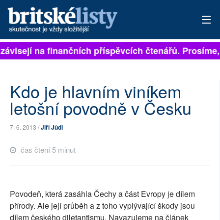
 závisejí na finančních příspěvcích čtenářů. Prosíme, 
PŘIHLÁSIT
AKTUÁLNÍ VYDÁNÍ
Kdo je hlavním viníkem
ARCHIV
letošní povodně v Česku
ROZHOVORY
7. 6. 2013 /
Jiří Jůdl
TÉMATA
čas čtení 5 minut
NEJČTENĚJŠÍ ZA 7 DNÍ
AUTOŘI
Povodeň, která zasáhla Čechy a část Evropy je dílem
přírody. Ale její průběh a z toho vyplývající škody jsou
PŘÍSPĚVKY NA PROVOZ
dílem českého diletantismu. Navazujeme na článek