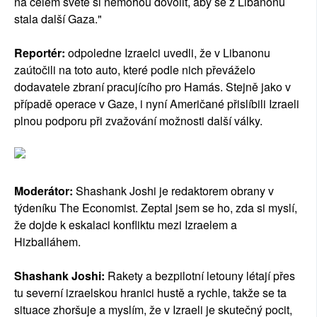
na celém světě si nemohou dovolit, aby se z Libanonu
stala další Gaza."
Reportér:
odpoledne Izraelci uvedli, že v Libanonu
zaútočili na toto auto, které podle nich převáželo
dodavatele zbraní pracujícího pro Hamás. Stejně jako v
případě operace v Gaze, i nyní Američané přislíbili Izraeli
plnou podporu při zvažování možnosti další války.
Moderátor:
Shashank Joshi je redaktorem obrany v
týdeníku The Economist. Zeptal jsem se ho, zda si myslí,
že dojde k eskalaci konfliktu mezi Izraelem a
Hizballáhem.
Shashank Joshi:
Rakety a bezpilotní letouny létají přes
tu severní izraelskou hranici hustě a rychle, takže se ta
situace zhoršuje a myslím, že v Izraeli je skutečný pocit,