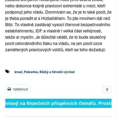
nebo dokonce krajně pravicoví extremisté u moci, kteří
podporují jeho vládu. Domnívám se, že je to také pocit, že
je třeba poradit si s Hizballáhem. To jde mnohem dál než
Bibi. To vlastně zastávají vysocí členové bezpečnostního
establishmentu, IDF a vlastně i velká část veřejnosti,
takže si myslím. Je důležité vědět, že to bude skutečný
pocit celonárodního tlaku na vládu, ne jen pocit úzce
zaměřených pravicových voličů, kteří se toho dožadují.
Izrael, Palestina, Blízký a Střední východ
0
Vytisknout
závisejí na finančních příspěvcích čtenářů. Prosíme, p