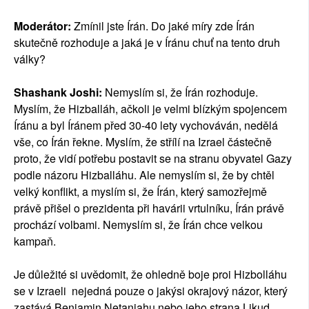
Moderátor:
Zmínil jste Írán. Do jaké míry zde Írán
skutečně rozhoduje a jaká je v Íránu chuť na tento druh
války?
Shashank Joshi:
Nemyslím si, že Írán rozhoduje.
Myslím, že Hizballáh, ačkoli je velmi blízkým spojencem
Íránu a byl Íránem před 30-40 lety vychováván, nedělá
vše, co Írán řekne. Myslím, že střílí na Izrael částečně
proto, že vidí potřebu postavit se na stranu obyvatel Gazy
podle názoru Hizballáhu. Ale nemyslím si, že by chtěl
velký konflikt, a myslím si, že Írán, který samozřejmě
právě přišel o prezidenta při havárii vrtulníku, Írán právě
prochází volbami. Nemyslím si, že Írán chce velkou
kampaň.
Je důležité si uvědomit, že ohledně boje proi Hizbolláhu
se v Izraeli nejedná pouze o jakýsi okrajový názor, který
zastává Benjamin Netanjahu nebo jeho strana Likud,