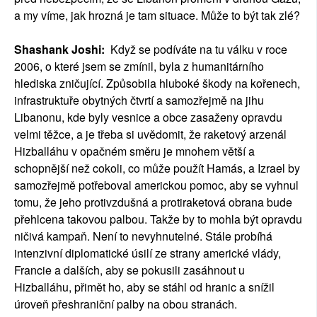
a my víme, jak hrozná je tam situace. Může to být tak zlé?
Shashank Joshi:
Když se podíváte na tu válku v roce
2006, o které jsem se zmínil, byla z humanitárního
hlediska zničující. Způsobila hluboké škody na kořenech,
infrastruktuře obytných čtvrtí a samozřejmě na jihu
Libanonu, kde byly vesnice a obce zasaženy opravdu
velmi těžce, a je třeba si uvědomit, že raketový arzenál
Hizballáhu v opačném směru je mnohem větší a
schopnější než cokoli, co může použít Hamás, a Izrael by
samozřejmě potřeboval americkou pomoc, aby se vyhnul
tomu, že jeho protivzdušná a protiraketová obrana bude
přehlcena takovou palbou. Takže by to mohla být opravdu
ničivá kampaň. Není to nevyhnutelné. Stále probíhá
intenzivní diplomatické úsilí ze strany americké vlády,
Francie a dalších, aby se pokusili zasáhnout u
Hizballáhu, přimět ho, aby se stáhl od hranic a snížil
úroveň přeshraniční palby na obou stranách.