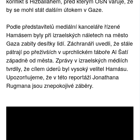
konflikt s Hizballáhem, před kterým OSN varuje, že
by se mohl stát dalším útokem v Gaze.
Podle představitelů mediální kanceláře řízené
Hamásem byly při izraelských náletech na město
Gaza zabity desítky lidí. Záchranáři uvedli, že stále
pátrají po přeživších v uprchlickém táboře Al Šatí
západně od města. Zprávy v izraelských médiích
tvrdily, že cílem úderů byl vysoký velitel Hamásu.
Upozorňujeme, že v této reportáži Jonathana
Rugmana jsou znepokojivé záběry.