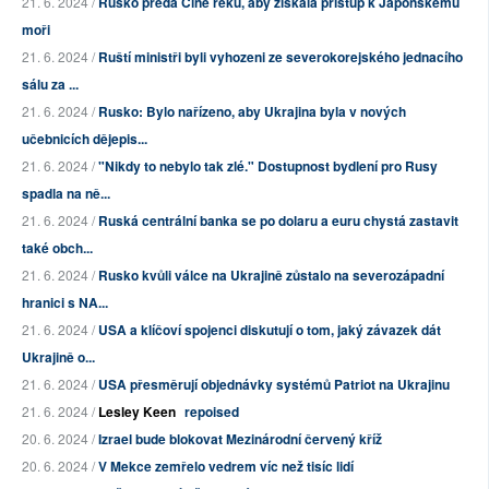
21. 6. 2024 /
Rusko předá Číně řeku, aby získala přístup k Japonskému
moři
21. 6. 2024 /
Ruští ministři byli vyhozeni ze severokorejského jednacího
sálu za ...
21. 6. 2024 /
Rusko: Bylo nařízeno, aby Ukrajina byla v nových
učebnicích dějepis...
21. 6. 2024 /
"Nikdy to nebylo tak zlé." Dostupnost bydlení pro Rusy
spadla na ně...
21. 6. 2024 /
Ruská centrální banka se po dolaru a euru chystá zastavit
také obch...
21. 6. 2024 /
Rusko kvůli válce na Ukrajině zůstalo na severozápadní
hranici s NA...
21. 6. 2024 /
USA a klíčoví spojenci diskutují o tom, jaký závazek dát
Ukrajině o...
21. 6. 2024 /
USA přesměrují objednávky systémů Patriot na Ukrajinu
21. 6. 2024 /
Lesley Keen
repoised
20. 6. 2024 /
Izrael bude blokovat Mezinárodní červený kříž
20. 6. 2024 /
V Mekce zemřelo vedrem víc než tisíc lidí