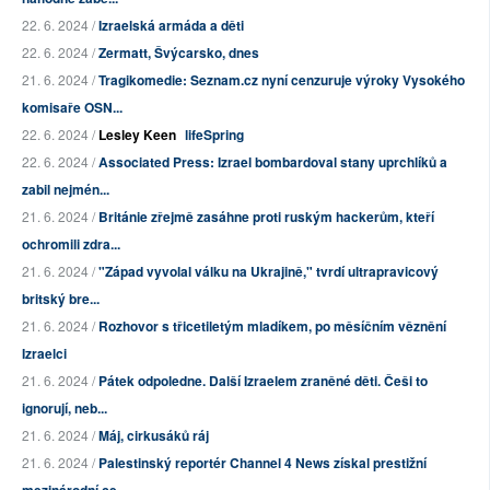
22. 6. 2024 /
Izraelská armáda a děti
22. 6. 2024 /
Zermatt, Švýcarsko, dnes
21. 6. 2024 /
Tragikomedie: Seznam.cz nyní cenzuruje výroky Vysokého
komisaře OSN...
22. 6. 2024 /
Lesley Keen
lifeSpring
22. 6. 2024 /
Associated Press: Izrael bombardoval stany uprchlíků a
zabil nejmén...
21. 6. 2024 /
Británie zřejmě zasáhne proti ruským hackerům, kteří
ochromili zdra...
21. 6. 2024 /
"Západ vyvolal válku na Ukrajině," tvrdí ultrapravicový
britský bre...
21. 6. 2024 /
Rozhovor s třicetiletým mladíkem, po měsíčním věznění
Izraelci
21. 6. 2024 /
Pátek odpoledne. Další Izraelem zraněné děti. Češi to
ignorují, neb...
21. 6. 2024 /
Máj, cirkusáků ráj
21. 6. 2024 /
Palestinský reportér Channel 4 News získal prestižní