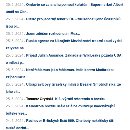
25. 6. 2024 /
Omluvte se za snahu pomoci kuřatům! Supermarket Albert
útočí na Obr...
25. 6. 2024 /
Riziko pro jaderný tendr v ČR - zkušenosti jeho účastníků
jsou pr...
25. 6. 2024 /
Jsem zděšen rozhodnutím Mez...
25. 6. 2024 /
Ruská agrese na Ukrajině: Mezinárodní trestní soud vydal
zatykač na...
25. 6. 2024 /
Případ Julian Assange: Zakladatel WikiLeaks požádá USA
o milost p...
25. 6. 2024 /
Není fašismus jako fašismus. Itálie kontra Maďarsko:
Případ Ilaria ...
25. 6. 2024 /
Ultrapravicový izraelský ministr Bezalel Smotrich říká, že
jeho cíl...
25. 6. 2024 /
Tomasz Oryński
K 8. výročí referenda o brexitu
25. 6. 2024 /
Katastrofa brexitu stále fatálně ovlivňuje nadcházející
britské vše...
24. 6. 2024 /
Rozhovor Britských listů 669. Chatboty nekriticky šíří
ruské dezinf...