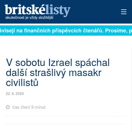
visejí na finančních příspěvcích čtenářů. Prosíme, při
PŘIHLÁSIT
AKTUÁLNÍ VYDÁNÍ
ARCHIV
V sobotu Izrael spáchal
další strašlivý masakr
ROZHOVORY
civilistů
TÉMATA
22. 6. 2024
NEJČTENĚJŠÍ ZA 7 DNÍ
čas čtení 9 minut
AUTOŘI
PŘÍSPĚVKY NA PROVOZ