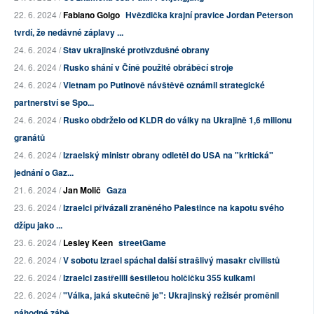
22. 6. 2024 /
Fabiano Golgo
Hvězdička krajní pravice Jordan Peterson
tvrdí, že nedávné záplavy ...
24. 6. 2024 /
Stav ukrajinské protivzdušné obrany
24. 6. 2024 /
Rusko shání v Číně použité obráběcí stroje
24. 6. 2024 /
Vietnam po Putinově návštěvě oznámil strategické
partnerství se Spo...
24. 6. 2024 /
Rusko obdrželo od KLDR do války na Ukrajině 1,6 milionu
granátů
24. 6. 2024 /
Izraelský ministr obrany odletěl do USA na "kritická"
jednání o Gaz...
21. 6. 2024 /
Jan Molič
Gaza
23. 6. 2024 /
Izraelci přivázali zraněného Palestince na kapotu svého
džípu jako ...
23. 6. 2024 /
Lesley Keen
streetGame
22. 6. 2024 /
V sobotu Izrael spáchal další strašlivý masakr civilistů
22. 6. 2024 /
Izraelci zastřelili šestiletou holčičku 355 kulkami
22. 6. 2024 /
"Válka, jaká skutečně je": Ukrajinský režisér proměnil
náhodné zábě...