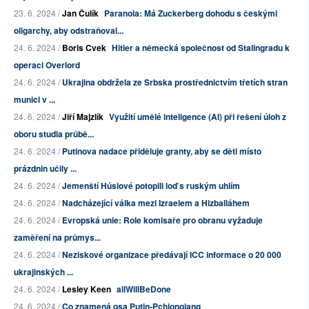
23. 6. 2024 /
Jan Čulík
Paranoia: Má Zuckerberg dohodu s českými
oligarchy, aby odstraňoval...
24. 6. 2024 /
Boris Cvek
Hitler a německá společnost od Stalingradu k
operaci Overlord
24. 6. 2024 /
Ukrajina obdržela ze Srbska prostřednictvím třetích stran
munici v ...
24. 6. 2024 /
Jiří Majzlík
Využití umělé inteligence (AI) při řešení úloh z
oboru studia průbě...
24. 6. 2024 /
Putinova nadace přiděluje granty, aby se děti místo
prázdnin učily ...
24. 6. 2024 /
Jemenští Húsiové potopili loď s ruským uhlím
24. 6. 2024 /
Nadcházející válka mezi Izraelem a Hizballáhem
24. 6. 2024 /
Evropská unie: Role komisaře pro obranu vyžaduje
zaměření na průmys...
24. 6. 2024 /
Neziskové organizace předávají ICC informace o 20 000
ukrajinských ...
24. 6. 2024 /
Lesley Keen
allWillBeDone
24. 6. 2024 /
Co znamená osa Putin-Pchjongjang