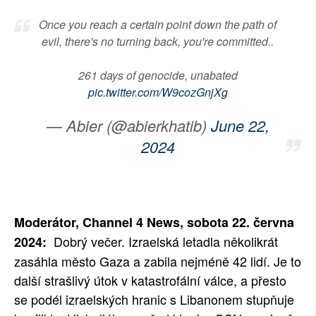
SOCIÁLNÍ SÍTĚ
Once you reach a certain point down the path of
evil, there's no turning back, you're committed..
RUBRIKY
261 days of genocide, unabated
PLNÁ VERZE STRÁNEK
pic.twitter.com/W9cozGnjXg
— Abier (@abierkhatib)
June 22,
2024
Moderátor, Channel 4 News, sobota 22. června
Dobrý večer. Izraelská letadla několikrát
2024:
zasáhla město Gaza a zabila nejméně 42 lidí. Je to
další strašlivý útok v katastrofální válce, a přesto
se podél izraelských hranic s Libanonem stupňuje