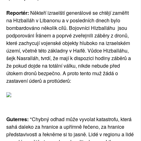
Reportér:
Někteří izraelští generálové se chtějí zaměřit
na Hizballáh v Libanonu a v posledních dnech bylo
bombardováno několik cílů. Bojovníci Hizballáhu jsou
podporováni Íránem a poprvé zveřejnili záběry z dronů,
které zachycují vojenské objekty hluboko na izraelském
území, včetně této základny v Haifě. Vůdce Hizballáhu,
šejk Nasralláh, tvrdí, že mají k dispozici hodiny záběrů a
že pokud dojde na totální válku, nikde nebude před
útokem dronů bezpečno. A proto tento muž žádá o
zastavení úderů a protiúderů:
Guterres:
"Chybný odhad může vyvolat katastrofu, která
sahá daleko za hranice a upřímně řečeno, za hranice
představivosti a řekněme si to jasně. Lidé v regionu a lidé