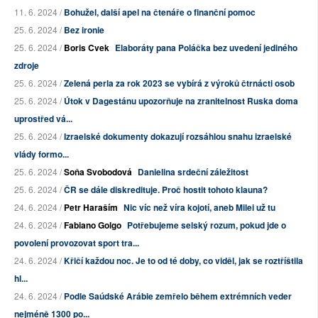
11. 6. 2024 /
Bohužel, další apel na čtenáře o finanční pomoc
25. 6. 2024 /
Bez ironie
25. 6. 2024 /
Boris Cvek
Elaboráty pana Poláčka bez uvedení jediného
zdroje
25. 6. 2024 /
Zelená perla za rok 2023 se vybírá z výroků čtrnácti osob
25. 6. 2024 /
Útok v Dagestánu upozorňuje na zranitelnost Ruska doma
uprostřed vá...
25. 6. 2024 /
Izraelské dokumenty dokazují rozsáhlou snahu izraelské
vlády formo...
25. 6. 2024 /
Soňa Svobodová
Danielina srdeční záležitost
25. 6. 2024 /
ČR se dále diskredituje. Proč hostit tohoto klauna?
24. 6. 2024 /
Petr Haraším
Nic víc než víra kojotí, aneb Milei už tu
24. 6. 2024 /
Fabiano Golgo
Potřebujeme selský rozum, pokud jde o
povolení provozovat sport tra...
24. 6. 2024 /
Křičí každou noc. Je to od té doby, co viděl, jak se roztříštila
hl...
24. 6. 2024 /
Podle Saúdské Arábie zemřelo během extrémních veder
nejméně 1300 po...