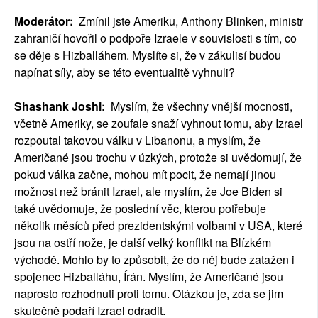
Moderátor:
Zmínil jste Ameriku, Anthony Blinken, ministr
zahraničí hovořil o podpoře Izraele v souvislosti s tím, co
se děje s Hizballáhem. Myslíte si, že v zákulisí budou
napínat síly, aby se této eventualitě vyhnuli?
Shashank Joshi:
Myslím, že všechny vnější mocnosti,
včetně Ameriky, se zoufale snaží vyhnout tomu, aby Izrael
rozpoutal takovou válku v Libanonu, a myslím, že
Američané jsou trochu v úzkých, protože si uvědomují, že
pokud válka začne, mohou mít pocit, že nemají jinou
možnost než bránit Izrael, ale myslím, že Joe Biden si
také uvědomuje, že poslední věc, kterou potřebuje
několik měsíců před prezidentskými volbami v USA, které
jsou na ostří nože, je další velký konflikt na Blízkém
východě. Mohlo by to způsobit, že do něj bude zatažen i
spojenec Hizballáhu, Írán. Myslím, že Američané jsou
naprosto rozhodnuti proti tomu. Otázkou je, zda se jim
skutečně podaří Izrael odradit.