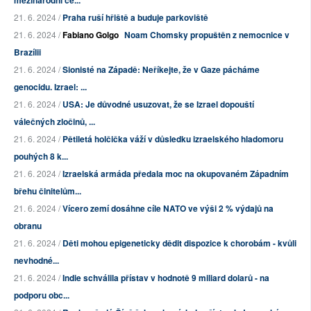
mezinárodní ce...
21. 6. 2024 /
Praha ruší hřiště a buduje parkoviště
21. 6. 2024 /
Fabiano Golgo
Noam Chomsky propuštěn z nemocnice v
Brazílii
21. 6. 2024 /
Sionisté na Západě: Neříkejte, že v Gaze pácháme
genocidu. Izrael: ...
21. 6. 2024 /
USA: Je důvodné usuzovat, že se Izrael dopouští
válečných zločinů, ...
21. 6. 2024 /
Pětiletá holčička váží v důsledku izraelského hladomoru
pouhých 8 k...
21. 6. 2024 /
Izraelská armáda předala moc na okupovaném Západním
břehu činitelům...
21. 6. 2024 /
Vícero zemí dosáhne cíle NATO ve výši 2 % výdajů na
obranu
21. 6. 2024 /
Děti mohou epigeneticky dědit dispozice k chorobám - kvůli
nevhodné...
21. 6. 2024 /
Indie schválila přístav v hodnotě 9 miliard dolarů - na
podporu obc...