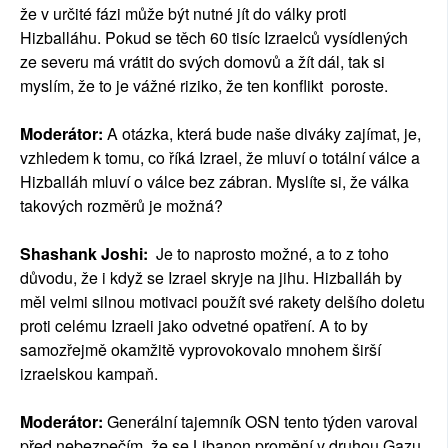
že v určité fázi může být nutné jít do války proti
Hizballáhu. Pokud se těch 60 tisíc Izraelců vysídlených
ze severu má vrátit do svých domovů a žít dál, tak si
myslím, že to je vážné riziko, že ten konflikt poroste.
Moderátor:
A otázka, která bude naše diváky zajímat, je,
vzhledem k tomu, co říká Izrael, že mluví o totální válce a
Hizballáh mluví o válce bez zábran. Myslíte si, že válka
takových rozměrů je možná?
Shashank Joshi:
Je to naprosto možné, a to z toho
důvodu, že i když se Izrael skryje na jihu. Hizballáh by
měl velmi silnou motivaci použít své rakety delšího doletu
proti celému Izraeli jako odvetné opatření. A to by
samozřejmě okamžitě vyprovokovalo mnohem širší
izraelskou kampaň.
Moderátor:
Generální tajemník OSN tento týden varoval
před nebezpečím, že se Libanon promění v druhou Gazu,