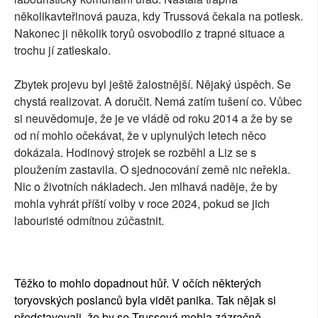
několikavteřinová pauza, kdy Trussová čekala na potlesk.
Nakonec ji několik toryů osvobodilo z trapné situace a
trochu jí zatleskalo.
Zbytek projevu byl ještě žalostnější. Nějaký úspěch. Se
chystá realizovat. A doručit. Nemá zatím tušení co. Vůbec
si neuvědomuje, že je ve vládě od roku 2014 a že by se
od ní mohlo očekávat, že v uplynulých letech něco
dokázala. Hodinový strojek se rozběhl a Liz se s
ploužením zastavila. O sjednocování země nic neřekla.
Nic o životních nákladech. Jen mlhavá naděje, že by
mohla vyhrát příští volby v roce 2024, pokud se jich
labouristé odmítnou zúčastnit.
Těžko to mohlo dopadnout hůř. V očích některých
toryovských poslanců byla vidět panika. Tak nějak si
představovali, že by se Trussová mohla zázračně