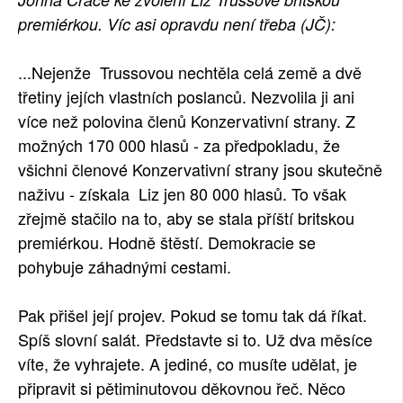
premiérkou. Víc asi opravdu není třeba (JČ):
SOCIÁLNÍ SÍTĚ
RUBRIKY
...Nejenže Trussovou nechtěla celá země a dvě
třetiny jejích vlastních poslanců. Nezvolila ji ani
PLNÁ VERZE STRÁNEK
více než polovina členů Konzervativní strany. Z
možných 170 000 hlasů - za předpokladu, že
všichni členové Konzervativní strany jsou skutečně
naživu - získala Liz jen 80 000 hlasů. To však
zřejmě stačilo na to, aby se stala příští britskou
premiérkou. Hodně štěstí. Demokracie se
pohybuje záhadnými cestami.
Pak přišel její projev. Pokud se tomu tak dá říkat.
Spíš slovní salát. Představte si to. Už dva měsíce
víte, že vyhrajete. A jediné, co musíte udělat, je
připravit si pětiminutovou děkovnou řeč. Něco