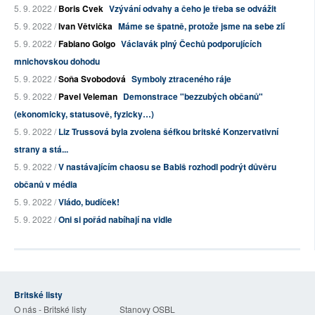
5. 9. 2022 /
Boris Cvek
Vzývání odvahy a čeho je třeba se odvážit
5. 9. 2022 /
Ivan Větvička
Máme se špatně, protože jsme na sebe zlí
5. 9. 2022 /
Fabiano Golgo
Václavák plný Čechů podporujících
mnichovskou dohodu
5. 9. 2022 /
Soňa Svobodová
Symboly ztraceného ráje
5. 9. 2022 /
Pavel Veleman
Demonstrace "bezzubých občanů"
(ekonomicky, statusově, fyzicky…)
5. 9. 2022 /
Liz Trussová byla zvolena šéfkou britské Konzervativní
strany a stá...
5. 9. 2022 /
V nastávajícím chaosu se Babiš rozhodl podrýt důvěru
občanů v média
5. 9. 2022 /
Vládo, budíček!
5. 9. 2022 /
Oni si pořád nabíhají na vidle
Britské listy
O nás - Britské listy
Stanovy OSBL