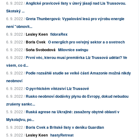
6. 9. 2022 /
Anglické pravicové listy v úterý jásají nad Lis Trussovou.
Skotský ...
6. 9. 2022 /
Greta Thunbergová: Vypalování lesů pro výrobu energie
není "obnovit...
6. 9. 2022 /
Lesley Keen
fidoraRex
6. 9. 2022 /
Boris Cvek
O energiích pro veřejný sektor a o svetrech
6. 9. 2022 /
Soňa Svobodová
Milovnice swingu
6. 9. 2022 /
První věc, kterou musí premiérka Liz Trussová udělat? Ve
všem, co d...
6. 9. 2022 /
Podle rozsáhlé studie se velké části Amazonie možná nikdy
neobnoví
6. 9. 2022 /
O pyrrhickém vítězství Liz Trussové
6. 9. 2022 /
Rusko neobnoví dodávky plynu do Evropy, dokud nebudou
zrušeny sankc...
5. 9. 2022 /
Ruská agrese na Ukrajině: zasaženy obytné oblasti v
Mykolajivu, po...
5. 9. 2022 /
Boris Cvek a Britské listy v deníku Guardian
5. 9. 2022 /
Lesley Keen
hastyRetreat