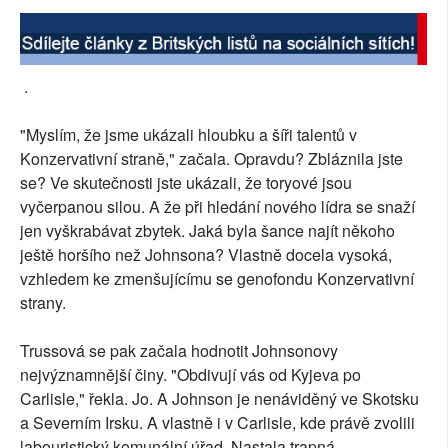
.
"Myslím, že jsme ukázali hloubku a šíři talentů v
Konzervativní straně," začala. Opravdu? Zbláznila jste
se? Ve skutečnosti jste ukázali, že toryové jsou
vyčerpanou silou. A že při hledání nového lídra se snaží
jen vyškrabávat zbytek. Jaká byla šance najít někoho
ještě horšího než Johnsona? Vlastně docela vysoká,
vzhledem ke zmenšujícímu se genofondu Konzervativní
strany.
Trussová se pak začala hodnotit Johnsonovy
nejvýznamnější činy. "Obdivují vás od Kyjeva po
Carlisle," řekla. Jo. A Johnson je nenáviděný ve Skotsku
a Severním Irsku. A vlastně i v Carlisle, kde právě zvolili
labouristický komunální úřad. Nastala trapná