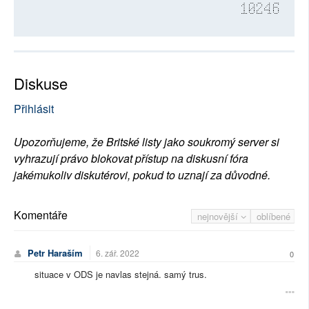
10246
Diskuse
Přihlásit
Upozorňujeme, že Britské listy jako soukromý server si
vyhrazují právo blokovat přístup na diskusní fóra
jakémukoliv diskutérovi, pokud to uznají za důvodné.
Komentáře
nejnovější
oblíbené
Petr Haraším
6. zář. 2022
0
situace v ODS je navlas stejná. samý trus.