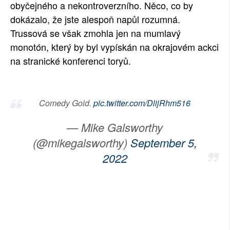
obyčejného a nekontroverzního. Něco, co by
dokázalo, že jste alespoň napůl rozumná.
Trussová se však zmohla jen na mumlavý
monotón, který by byl vypískán na okrajovém ackci
na stranické konferenci toryů.
Comedy Gold.
pic.twitter.com/DlijRhm516
— Mike Galsworthy
(@mikegalsworthy)
September 5,
2022