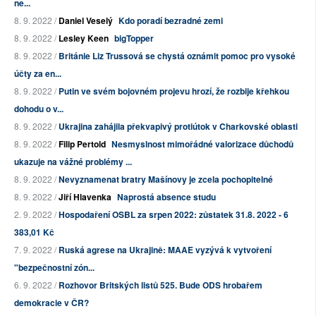
ne...
8. 9. 2022 /
Daniel Veselý
Kdo poradí bezradné zemi
8. 9. 2022 /
Lesley Keen
bigTopper
8. 9. 2022 /
Británie Liz Trussová se chystá oznámit pomoc pro vysoké
účty za en...
8. 9. 2022 /
Putin ve svém bojovném projevu hrozí, že rozbije křehkou
dohodu o v...
8. 9. 2022 /
Ukrajina zahájila překvapivý protiútok v Charkovské oblasti
8. 9. 2022 /
Filip Pertold
Nesmyslnost mimořádné valorizace důchodů
ukazuje na vážné problémy ...
8. 9. 2022 /
Nevyznamenat bratry Mašínovy je zcela pochopitelné
8. 9. 2022 /
Jiří Hlavenka
Naprostá absence studu
2. 9. 2022 /
Hospodaření OSBL za srpen 2022: zůstatek 31.8. 2022 - 6
383,01 Kč
7. 9. 2022 /
Ruská agrese na Ukrajině: MAAE vyzývá k vytvoření
"bezpečnostní zón...
6. 9. 2022 /
Rozhovor Britských listů 525. Bude ODS hrobařem
demokracie v ČR?