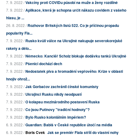
7. 9. 2022 /
Vakcíny proti COVIDu působí na muže a ženy rozdílně
7. 9. 2022 /
Aplikace, která je schopna určit nákazu covidem z vašeho
hlasu, je ...
26. 8. 2022 /
Rozhovor Britských listů 522. Co je příčinou propadu
popularity Fia...
7. 9. 2022 /
Rusko kvůli válce na Ukrajině nakupuje severokorejské
rakety a dělo...
7. 9. 2022 /
Německo: Kancléř Scholz blokuje dodávku tanků Ukrajině
7. 9. 2022 /
Pšenici dochází dech
7. 9. 2022 /
Nedostatek piva a hromadění vepřového: Krize v oblasti
hnojiv ohrož...
7. 9. 2022 /
Jak Gorbačov zachránil čínské komunisty
7. 9. 2022 /
Ukrajinci Rusku nikdy neodpustí
7. 9. 2022 /
O kolapsu mezinárodního postavení Ruska
7. 9. 2022 /
Co jsou Putinovy "tradiční hodnoty"?
7. 9. 2022 /
Bylo Rusko koloniálním impériem?
6. 9. 2022 /
Guardian: Babiš v České republice útočí na média
6. 9. 2022 /
Boris Cvek
Jak se premiér Fiala střílí do vlastní nohy