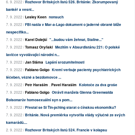
6. 9. 2022 /
Rozhovor Britských listů 526. Británie: Zkorumpovaný
bankéř a vesni...
7. 9. 2022 /
Lesley Keen
nonsuch
7. 9. 2022 /
FBI našla v Mar-a-Lago dokument o jaderné obraně blíže
nespecifiko...
7. 9. 2022 /
Karel Dolejší
"...budou vám žehnat, Staline..."
7. 9. 2022 /
Tomasz Oryński
Mezitím v Absurdistánu 221: O polské
lavičce vyvolávající národní n...
7. 9. 2022 /
Jan Sláma
Lapání srozumitelnosti
7. 9. 2022 /
Fabiano Golgo
Kreml verbuje pacienty psychiatrických
léčeben, vězně a bezdomovce ...
7. 9. 2022 /
Petr Haraším
,
Pavel Haraším
Kolotoče za dva groše
7. 9. 2022 /
Fabiano Golgo
Otrávil manžela Glenna Greenwalda
Bolsonarův homosexuální syn s pom...
7. 9. 2022 /
Přestal se Si Ťin-pching starat o čínskou ekonomiku?
7. 9. 2022 /
Británie. Nová premiérka vytvořila vlády výlučně ze svých
kamarádů....
2. 9. 2022 /
Rozhovor Britských listů 524. Francie v kolapsu