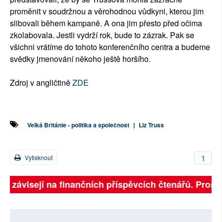
proměnit v soudržnou a věrohodnou vůdkyni, kterou jim
slibovali během kampaně. A ona jim přesto před očima
zkolabovala. Jestli vydrží rok, bude to zázrak. Pak se
všichni vrátíme do tohoto konferenčního centra a budeme
svědky jmenování někoho ještě horšího.
Zdroj v angličtině
ZDE
Velká Británie - politika a společnost
|
Liz Truss
1
Vytisknout
ně závisejí na finančních příspěvcích čtenářů. Prosím