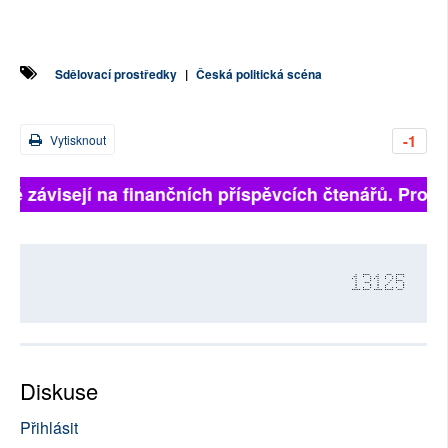
Sdělovací prostředky
|
Česká politická scéna
-1
Vytisknout
lně závisejí na finančních příspěvcích čtenářů. Prosím
13125
Diskuse
Přihlásit