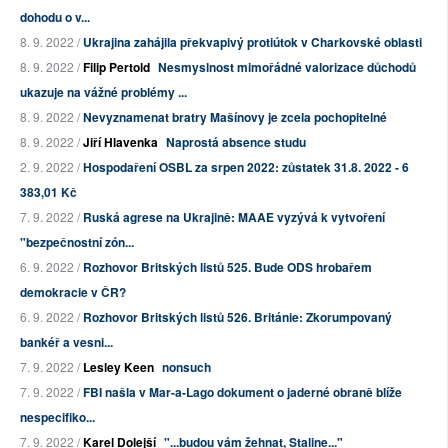
dohodu o v...
8. 9. 2022 /
Ukrajina zahájila překvapivý protiútok v Charkovské oblasti
8. 9. 2022 /
Filip Pertold
Nesmyslnost mimořádné valorizace důchodů
ukazuje na vážné problémy ...
8. 9. 2022 /
Nevyznamenat bratry Mašínovy je zcela pochopitelné
8. 9. 2022 /
Jiří Hlavenka
Naprostá absence studu
2. 9. 2022 /
Hospodaření OSBL za srpen 2022: zůstatek 31.8. 2022 - 6
383,01 Kč
7. 9. 2022 /
Ruská agrese na Ukrajině: MAAE vyzývá k vytvoření
"bezpečnostní zón...
6. 9. 2022 /
Rozhovor Britských listů 525. Bude ODS hrobařem
demokracie v ČR?
6. 9. 2022 /
Rozhovor Britských listů 526. Británie: Zkorumpovaný
bankéř a vesni...
7. 9. 2022 /
Lesley Keen
nonsuch
7. 9. 2022 /
FBI našla v Mar-a-Lago dokument o jaderné obraně blíže
nespecifiko...
7. 9. 2022 /
Karel Dolejší
"...budou vám žehnat, Staline..."