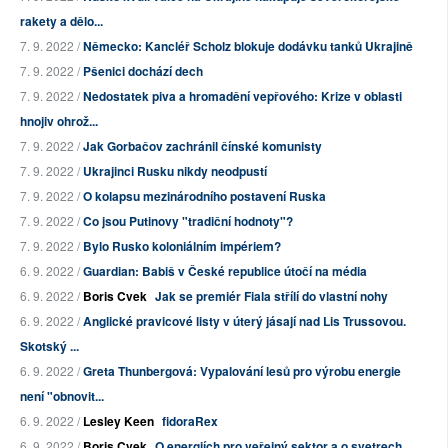
rakety a dělo...
7. 9. 2022 /
Německo: Kancléř Scholz blokuje dodávku tanků Ukrajině
7. 9. 2022 /
Pšenici dochází dech
7. 9. 2022 /
Nedostatek piva a hromadění vepřového: Krize v oblasti
hnojiv ohrož...
7. 9. 2022 /
Jak Gorbačov zachránil čínské komunisty
7. 9. 2022 /
Ukrajinci Rusku nikdy neodpustí
7. 9. 2022 /
O kolapsu mezinárodního postavení Ruska
7. 9. 2022 /
Co jsou Putinovy "tradiční hodnoty"?
7. 9. 2022 /
Bylo Rusko koloniálním impériem?
6. 9. 2022 /
Guardian: Babiš v České republice útočí na média
6. 9. 2022 /
Boris Cvek
Jak se premiér Fiala střílí do vlastní nohy
6. 9. 2022 /
Anglické pravicové listy v úterý jásají nad Lis Trussovou.
Skotský ...
6. 9. 2022 /
Greta Thunbergová: Vypalování lesů pro výrobu energie
není "obnovit...
6. 9. 2022 /
Lesley Keen
fidoraRex
6. 9. 2022 /
Boris Cvek
O energiích pro veřejný sektor a o svetrech