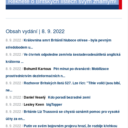
Obsah vydání | 8. 9. 2022
8. 9. 2022 /
Královnina smrt Británií hluboce otřese - byla pevným
středobodem u...
8. 9. 2022 /
Ve čtvrtek odpoledne zemřela šestadevadesátiletá anglická
královna ...
8. 9. 2022 /
Bohumil Kartous
Pět minut po dvanácté: Mobilizace
prostřednictvím dezinformačních n...
8. 9. 2022 /
Rozhovor Britských listů 527. Lze říct: "Tihle voliči jsou blbí,
ne...
8. 9. 2022 /
Daniel Veselý
Kdo poradí bezradné zemi
8. 9. 2022 /
Lesley Keen
bigTopper
8. 9. 2022 /
Británie Liz Trussová se chystá oznámit pomoc pro vysoké
účty za en...
8. 9. 2022 /
Putin ve svém bojovném projevu hrozí, že rozbije křehkou