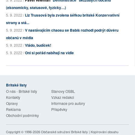
Pavel Veleman
Demonstrace "bezzubých občanů"
(ekonomicky, statusově, fyzicky…)
5. 9. 2022 /
Liz Trussová byla zvolena šéfkou britské Konzervativní
strany a stá...
5. 9. 2022 /
V nastávajícím chaosu se Babiš rozhodl podrýt důvěru
občanů v média
5. 9. 2022 /
Vládo, budíček!
5. 9. 2022 /
Oni si pořád nabíhají na vidle
Britské listy
O nás - Britské listy
Stanovy OSBL
Kontakty
Vzkaz redakci
Opravy
Informace pro autory
Reklama
Příspěvky
Obchodní podmínky
Copyright © 1996-2026
Občanské sdružení Britské listy
| Kopírování obsahu