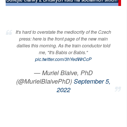
SOCIÁLNÍ SÍTĚ
RUBRIKY
It's hard to overstate the mediocrity of the Czech
PLNÁ VERZE STRÁNEK
press: here is the front page of the new main
dailies this morning. As the train conductor told
me, "It's Babis or Babis."
pic.twitter.com/3hYedWrCcP
— Muriel Blaive, PhD
(@MurielBlaivePhD)
September 5,
2022