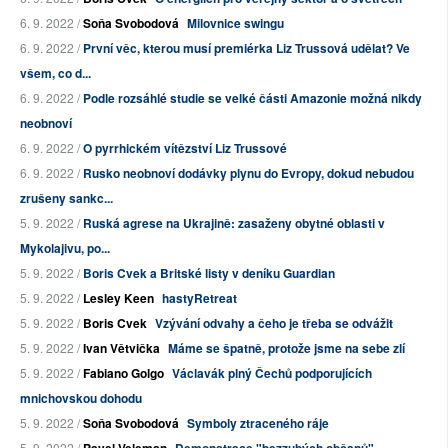
6. 9. 2022 /
Soňa Svobodová
Milovnice swingu
6. 9. 2022 /
První věc, kterou musí premiérka Liz Trussová udělat? Ve
všem, co d...
6. 9. 2022 /
Podle rozsáhlé studie se velké části Amazonie možná nikdy
neobnoví
6. 9. 2022 /
O pyrrhickém vítězství Liz Trussové
6. 9. 2022 /
Rusko neobnoví dodávky plynu do Evropy, dokud nebudou
zrušeny sankc...
5. 9. 2022 /
Ruská agrese na Ukrajině: zasaženy obytné oblasti v
Mykolajivu, po...
5. 9. 2022 /
Boris Cvek a Britské listy v deníku Guardian
5. 9. 2022 /
Lesley Keen
hastyRetreat
5. 9. 2022 /
Boris Cvek
Vzývání odvahy a čeho je třeba se odvážit
5. 9. 2022 /
Ivan Větvička
Máme se špatně, protože jsme na sebe zlí
5. 9. 2022 /
Fabiano Golgo
Václavák plný Čechů podporujících
mnichovskou dohodu
5. 9. 2022 /
Soňa Svobodová
Symboly ztraceného ráje
5. 9. 2022 /