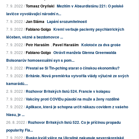
7. 9. 2022 /
Tomasz Oryński
Mezitím v Absurdistánu 221: O polské
lavičce vyvolávající národní n...
7. 9. 2022 /
Jan Sláma
Lapání srozumitelnosti
7. 9. 2022 /
Fabiano Golgo
Kreml verbuje pacienty psychiatrických
léčeben, vězně a bezdomovce ...
7. 9. 2022 /
Petr Haraším
,
Pavel Haraším
Kolotoče za dva groše
7. 9. 2022 /
Fabiano Golgo
Otrávil manžela Glenna Greenwalda
Bolsonarův homosexuální syn s pom...
7. 9. 2022 /
Přestal se Si Ťin-pching starat o čínskou ekonomiku?
7. 9. 2022 /
Británie. Nová premiérka vytvořila vlády výlučně ze svých
kamarádů....
2. 9. 2022 /
Rozhovor Britských listů 524. Francie v kolapsu
7. 9. 2022 /
Vakcíny proti COVIDu působí na muže a ženy rozdílně
7. 9. 2022 /
Aplikace, která je schopna určit nákazu covidem z vašeho
hlasu, je ...
26. 8. 2022 /
Rozhovor Britských listů 522. Co je příčinou propadu
popularity Fia...
7. 9. 2022 /
Rusko kvůli válce na Ukrajině nakupuje severokorejské