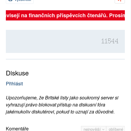
ávisejí na finančních příspěvcích čtenářů. Prosíme, p
11544
Diskuse
Přihlásit
Upozorňujeme, že Britské listy jako soukromý server si
vyhrazují právo blokovat přístup na diskusní fóra
jakémukoliv diskutérovi, pokud to uznají za důvodné.
Komentáře
nejnovější
oblíbené