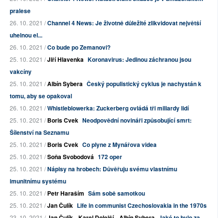
pralese
26. 10. 2021 /
Channel 4 News: Je životně důležité zlikvidovat největší
uhelnou el...
26. 10. 2021 /
Co bude po Zemanovi?
25. 10. 2021 /
Jiří Hlavenka
Koronavirus: Jedinou záchranou jsou
vakcíny
25. 10. 2021 /
Albín Sybera
Český populistický cyklus je nachystán k
tomu, aby se opakoval
26. 10. 2021 /
Whistleblowerka: Zuckerberg ovládá tři miliardy lidí
25. 10. 2021 /
Boris Cvek
Neodpovědní novináři způsobující smrt:
Šílenství na Seznamu
25. 10. 2021 /
Boris Cvek
Co plyne z Mynářova videa
25. 10. 2021 /
Soňa Svobodová
172 oper
25. 10. 2021 /
Nápisy na hrobech: Důvěřuju svému vlastnímu
imunitnímu systému
25. 10. 2021 /
Petr Haraším
Sám sobě samotkou
25. 10. 2021 /
Jan Čulík
Life in communist Czechoslovakia in the 1970s
23. 10. 2021 /
Jan Čulík
,
Karel Dolejší
,
Albín Sybera
Jaké to bylo za