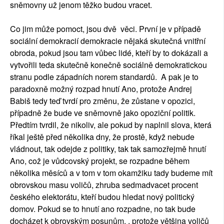
sněmovny už jenom těžko budou vracet.
Co jim může pomoct, jsou dvě věci. První je v případě
sociální demokracií demokracie nějaká skutečná vnitřní
obroda, pokud jsou tam vůbec lidé, kteří by to dokázali a
vytvořili teda skutečně konečně sociálně demokratickou
stranu podle západních norem standardů. A pak je to
paradoxně možný rozpad hnutí Ano, protože Andrej
Babiš tedy teď tvrdí pro změnu, že zůstane v opozici,
případně že bude ve sněmovně jako opoziční politik.
Předtím tvrdil, že nikoliv, ale pokud by naplnil slova, která
říkal ještě před několika dny, že prostě, když nebude
vládnout, tak odejde z politiky, tak tak samozřejmě hnutí
Ano, což je vůdcovský projekt, se rozpadne během
několika měsíců a v tom v tom okamžiku tady budeme mít
obrovskou masu voličů, zhruba sedmadvacet procent
českého elektorátu, kteří budou hledat nový politický
domov. Pokud se to hnutí ano rozpadne, no tak bude
docházet k obrovským posunům, , protože většina voličů