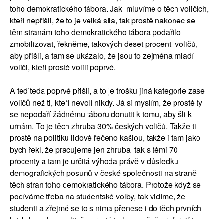
toho demokratického tábora. Jak mluvíme o těch voličích,
kteří nepřišli, že to je velká síla, tak prostě nakonec se
těm stranám toho demokratického tábora podařilo
zmobilizovat, řekněme, takových deset procent voličů,
aby přišli, a tam se ukázalo, že jsou to zejména mladí
voliči, kteří prostě volili poprvé.
A teď teda poprvé přišli, a to je trošku jiná kategorie zase
voličů než ti, kteří nevolí nikdy. Já si myslím, že prostě ty
se nepodaří žádnému táboru donutit k tomu, aby šli k
urnám. To je těch zhruba 30% českých voličů. Takže ti
prostě na politiku lidově řečeno kašlou, takže i tam jako
bych řekl, že pracujeme jen zhruba tak s těmi 70
procenty a tam je určitá výhoda právě v důsledku
demografických posunů v české společnosti na straně
těch stran toho demokratického tábora. Protože když se
podíváme třeba na studentské volby, tak vidíme, že
studenti a zřejmě se to s nima přenese i do těch prvních