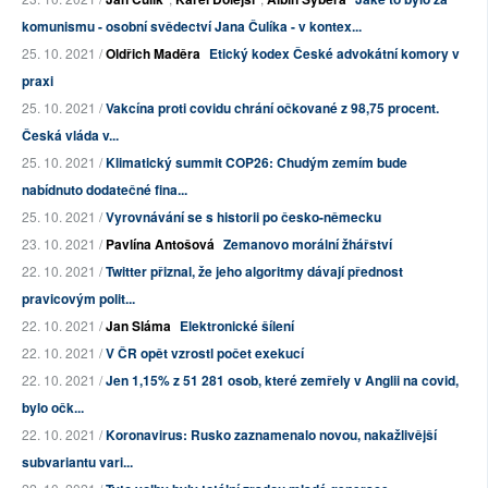
komunismu - osobní svědectví Jana Čulíka - v kontex...
25. 10. 2021 /
Oldřich Maděra
Etický kodex České advokátní komory v
praxi
25. 10. 2021 /
Vakcína proti covidu chrání očkované z 98,75 procent.
Česká vláda v...
25. 10. 2021 /
Klimatický summit COP26: Chudým zemím bude
nabídnuto dodatečné fina...
25. 10. 2021 /
Vyrovnávání se s historii po česko-německu
23. 10. 2021 /
Pavlína Antošová
Zemanovo morální žhářství
22. 10. 2021 /
Twitter přiznal, že jeho algoritmy dávají přednost
pravicovým polit...
22. 10. 2021 /
Jan Sláma
Elektronické šílení
22. 10. 2021 /
V ČR opět vzrostl počet exekucí
22. 10. 2021 /
Jen 1,15% z 51 281 osob, které zemřely v Anglii na covid,
bylo očk...
22. 10. 2021 /
Koronavirus: Rusko zaznamenalo novou, nakažlivější
subvariantu vari...