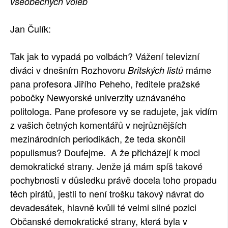
všeobecných voleb
SOCIÁLNÍ SÍTĚ
Jan Čulík:
RUBRIKY
Tak jak to vypadá po volbách? Vážení televizní
PLNÁ VERZE STRÁNEK
diváci v dnešním Rozhovoru
máme
Britských listů
pana profesora Jiřího Peheho, ředitele pražské
pobočky Newyorské univerzity uznávaného
politologa. Pane profesore vy se radujete, jak vidím
z vašich četných komentářů v nejrůznějších
mezinárodních periodikách, že teda skončil
populismus? Doufejme. A že přicházejí k moci
demokratické strany. Jenže já mám spíš takové
pochybnosti v důsledku právě docela toho propadu
těch pirátů, jestli to není trošku takový návrat do
devadesátek, hlavně kvůli té velmi silné pozici
Občanské demokratické strany, která byla v