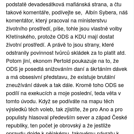
podstatě devadesátková mafiánská strana, a čtu
takové komentáře, podívejte se, Albín Sybera, náš
komentátor, který pracoval na ministerstvu
životního prostředí, píše, tohle jsou vlastně volby
Křetínského, protože ODS a KDU mají dostat
životní prostředí. A právě to jsou strany, které
odstranily povinnost tvůrců skládek za to platit atd.
Potom jiní, ekonom Pertold poukazuje na to, že
ODS je posedlá snižováním daní a škrtáním dávek
a má obsesivní představu, že existuje brutální
zneužívání dávek a tak dále. Kromě toho ODS se
podílí na exekucích a moje poslední, teda věta v
tomto úvodu. Když se podíváte na mapu těch
výsledků těch voleb, tak zjistíte, že pro Ano a pro
populisty hlasoval především sever a západ České
republiky, ten počet je obrovský a že jestliže
opravdu dojde k nějakému takovému návratu k