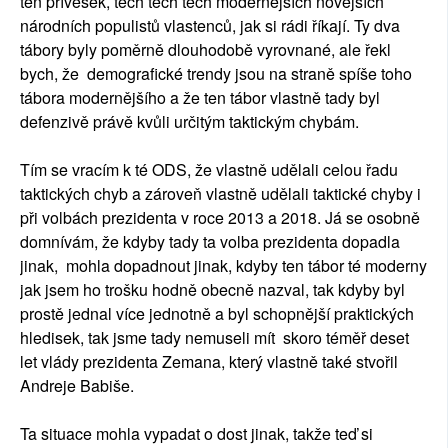
ten přívěšek, těch těch těch modernějších novějších
národních populistů vlastenců, jak si rádi říkají. Ty dva
tábory byly poměrně dlouhodobě vyrovnané, ale řekl
bych, že demografické trendy jsou na straně spíše toho
tábora modernějšího a že ten tábor vlastně tady byl
defenzivě právě kvůli určitým taktickým chybám.
Tím se vracím k té ODS, že vlastně udělali celou řadu
taktických chyb a zároveň vlastně udělali taktické chyby i
při volbách prezidenta v roce 2013 a 2018. Já se osobně
domnívám, že kdyby tady ta volba prezidenta dopadla
jinak, mohla dopadnout jinak, kdyby ten tábor té moderny
jak jsem ho trošku hodně obecně nazval, tak kdyby byl
prostě jednal více jednotně a byl schopnější praktických
hledisek, tak jsme tady nemuseli mít skoro téměř deset
let vlády prezidenta Zemana, který vlastně také stvořil
Andreje Babiše.
Ta situace mohla vypadat o dost jinak, takže teď si