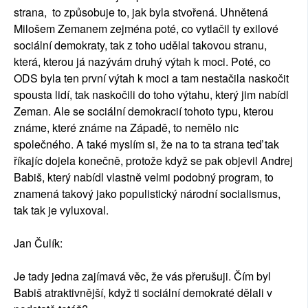
strana, to způsobuje to, jak byla stvořená. Uhnětená
Milošem Zemanem zejména poté, co vytlačil ty exilové
sociální demokraty, tak z toho udělal takovou stranu,
která, kterou já nazývám druhý výtah k moci. Poté, co
ODS byla ten první výtah k moci a tam nestačila naskočit
spousta lidí, tak naskočili do toho výtahu, který jim nabídl
Zeman. Ale se sociální demokracií tohoto typu, kterou
známe, které známe na Západě, to nemělo nic
společného. A také myslím si, že na to ta strana teď tak
říkajíc dojela konečně, protože když se pak objevil Andrej
Babiš, který nabídl vlastně velmi podobný program, to
znamená takový jako populistický národní socialismus,
tak tak je vyluxoval.
Jan Čulík:
Je tady jedna zajímavá věc, že vás přerušuji. Čím byl
Babiš atraktivnější, když ti sociální demokraté dělali v