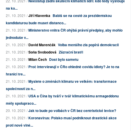
22. 10. 2021 /
Neexistují žádní skuteční klimatičtí lídři: kdo tedy vystoupí
na ko...
21. 10. 2021 /
Jiří Hlavenka
Babiš se na cestě za prezidentskou
kandidaturou bude muset distanco...
21. 10. 2021 /
Ministerstvo vnitra ČR ohýbá právní předpisy, aby mohlo
jednoduše v...
21. 10. 2021 /
David Marenčák
Volba menšího zla popírá demokracii
21. 10. 2021 /
Soňa Svobodová
Zázrační bratři
21. 10. 2021 /
Milan Čech
Dost bylo sametu
21. 10. 2021 /
Proč interviewují v ČRo ohledně covidu idioty? Je to na
hranici tre...
21. 10. 2021 /
Myslete o změnách klimatu ve velkém: transformace
společnosti za n...
21. 10. 2021 /
USA a Čína by tváří v tvář klimatickému armageddonu
měly spolupraco...
20. 10. 2021 /
Jak to bude po volbách v ČR bez centristické levice?
21. 10. 2021 /
Koronavirus: Polsko musí podniknout drastické akce
proti nové vlně...