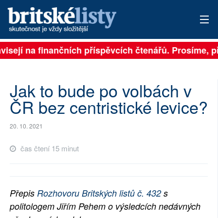
isejí na finančních příspěvcích čtenářů. Prosíme, přis
PŘIHLÁSIT
AKTUÁLNÍ VYDÁNÍ
Jak to bude po volbách v
ARCHIV
ČR bez centristické levice?
ROZHOVORY
20. 10. 2021
TÉMATA
čas čtení 15 minut
NEJČTENĚJŠÍ ZA 7 DNÍ
AUTOŘI
Přepis
Rozhovoru Britských listů č. 432
s
politologem Jiřím Pehem o výsledcích nedávných
PŘÍSPĚVKY NA PROVOZ