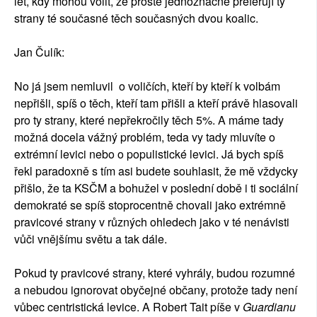
let, kdy mohou volit, že prostě jednoznačně preferují ty
strany té současné těch současných dvou koalic.
Jan Čulík:
No já jsem nemluvil o voličích, kteří by kteří k volbám
nepřišli, spíš o těch, kteří tam přišli a kteří právě hlasovali
pro ty strany, které nepřekročily těch 5%. A máme tady
možná docela vážný problém, teda vy tady mluvíte o
extrémní levici nebo o populistické levici. Já bych spíš
řekl paradoxně s tím asi budete souhlasit, že mě vždycky
přišlo, že ta KSČM a bohužel v poslední době i ti sociální
demokraté se spíš stoprocentně chovali jako extrémně
pravicové strany v různých ohledech jako v té nenávisti
vůči vnějšímu světu a tak dále.
Pokud ty pravicové strany, které vyhrály, budou rozumné
a nebudou ignorovat obyčejné občany, protože tady není
vůbec centristická levice. A Robert Tait píše v
Guardianu