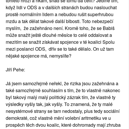
tohleto hrozí a říkám, snad se tomu dá čelit? Jedině tím,
když lidi v ODS a v dalších stranách budou naslouchat
prostě normálním lidem a nebudou rušit superhrubou
mzdu a tak dělat takové další blbosti. Toto nebezpečí
myslím, že zažehnáno není. Kromě toho, že se Babiš
může snažit ještě dlouhé měsíce to celé oddalovat a
mezitím se snažit získávat spojence v té koalici Spolu
mezi poslanci ODS, dřív se to také dělalo. On už tam
nějaké spojence má, nemyslíte?
Jiří Pehe:
Já jsem samozřejmě neřekl, že rizika jsou zažehnána a
také samozřejmě souhlasím s tím, že to vlastně nakonec
byl takový malý malý politický zázrak tím, že vlastně ty
výsledky vyšly tak, jak vyšly. To znamená, že ty malé
nesystémové strany se tam nedostaly, plus tedy sociální
demokraté, což vlastně mění volební aritmetiku ve u
prospěch těch dvou koalic, které dohromady mají zhruba