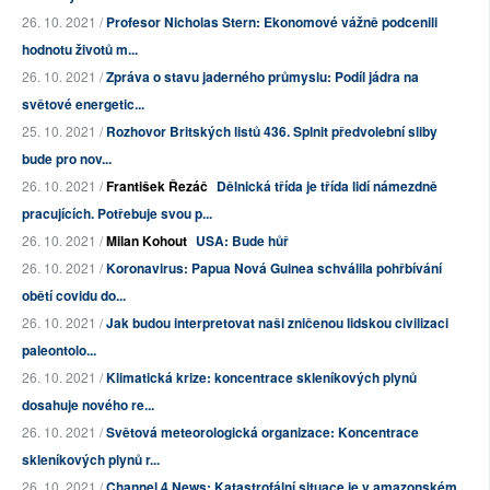
26. 10. 2021 /
Profesor Nicholas Stern: Ekonomové vážně podcenili
hodnotu životů m...
26. 10. 2021 /
Zpráva o stavu jaderného průmyslu: Podíl jádra na
světové energetic...
25. 10. 2021 /
Rozhovor Britských listů 436. Splnit předvolební sliby
bude pro nov...
26. 10. 2021 /
František Řezáč
Dělnická třída je třída lidí námezdně
pracujících. Potřebuje svou p...
26. 10. 2021 /
Milan Kohout
USA: Bude hůř
26. 10. 2021 /
Koronavirus: Papua Nová Guinea schválila pohřbívání
obětí covidu do...
26. 10. 2021 /
Jak budou interpretovat naši zničenou lidskou civilizaci
paleontolo...
26. 10. 2021 /
Klimatická krize: koncentrace skleníkových plynů
dosahuje nového re...
26. 10. 2021 /
Světová meteorologická organizace: Koncentrace
skleníkových plynů r...
26. 10. 2021 /
Channel 4 News: Katastrofální situace je v amazonském