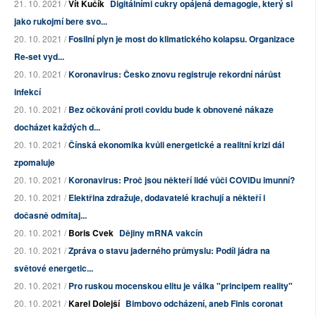
21. 10. 2021 /
Vít Kučík
Digitálními cukry opájená demagogie, který si
jako rukojmí bere svo...
20. 10. 2021 /
Fosilní plyn je most do klimatického kolapsu. Organizace
Re-set vyd...
20. 10. 2021 /
Koronavirus: Česko znovu registruje rekordní nárůst
infekcí
20. 10. 2021 /
Bez očkování proti covidu bude k obnovené nákaze
docházet každých d...
20. 10. 2021 /
Čínská ekonomika kvůli energetické a realitní krizi dál
zpomaluje
20. 10. 2021 /
Koronavirus: Proč jsou někteří lidé vůči COVIDu imunní?
20. 10. 2021 /
Elektřina zdražuje, dodavatelé krachují a někteří i
dočasně odmítaj...
20. 10. 2021 /
Boris Cvek
Dějiny mRNA vakcín
20. 10. 2021 /
Zpráva o stavu jaderného průmyslu: Podíl jádra na
světové energetic...
20. 10. 2021 /
Pro ruskou mocenskou elitu je válka "principem reality"
20. 10. 2021 /
Karel Dolejší
Bimbovo odcházení, aneb Finis coronat