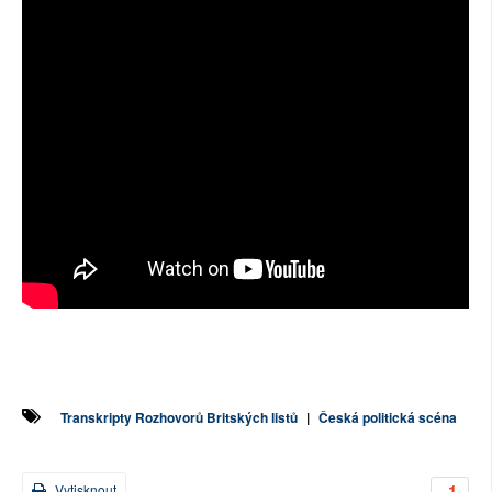
Transkripty Rozhovorů Britských listů
|
Česká politická scéna
-1
Vytisknout