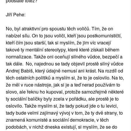
podstatě totéž?
Jiří Pehe:
No, byl atraktivní pro spoustu těch voličů. Tím, že on
nabízel sílu. On to jsou voliči, kteří jsou postkomunističtí,
kteří čím jsou starší, tak si myslím, že jim víc vracejí
takové ty mentální stereotypy, které které získali během
normalizace. Takže oni oceňují silného vůdce, bezpečí a
tak dále. No, najednou se tady objevil prostě silný vůdce
Andrej Babiš, který údajně nemusí ani krást. Na rozdíl od
těch ostatních politiků a myslím si, že to je oslovilo. Na to,
že měl v ruce nástroje, jak si je a teď nerad používám to
slovo, ale řeknu ho kupoval, protože samozřejmě některé
ty sociální balíčky byly zcela v pořádku, ale prostě je to
oslovilo. Takže myslím si, že tady pokud jde o tu levici,
tady bude velmi zajímavý vývoj v tom, že ty dvě strany, to
znamená komunisté a sociální demokracie, v těch
podobách, v nichž dneska existují, si myslím, že se do