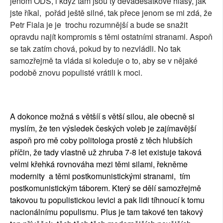
jenom ODS, i když tam jsou ty devadesátkové hlasy, jak
jste říkal, pořád ještě silné, tak přece jenom se mi zdá, že
Petr Fiala je je trochu rozumnější a bude se snažit
opravdu najít kompromis s těmi ostatními stranami. Aspoň
se tak zatím chová, pokud by to nezvládli. No tak
samozřejmě ta vláda si koleduje o to, aby se v nějaké
podobě znovu populisté vrátili k moci.
A dokonce možná s většíí s větší silou, ale obecně si
myslím, že ten výsledek českých voleb je zajímavější
aspoň pro mě coby politologa prostě z těch hlubších
příčin, že tady vlastně už zhruba 7-8 let existuje taková
velmi křehká rovnováha mezi těmi silami, řekněme
modernity a těmi postkomunistickými stranami, tím
postkomunistickým táborem. Který se dělí samozřejmě
takovou tu populistickou levici a pak lidi tíhnoucí k tomu
nacionálnímu populismu. Plus je tam takové ten takový