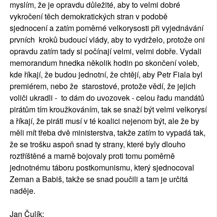
myslím, že je opravdu důležité, aby to velmi dobré
vykročení těch demokratických stran v podobě
sjednocení a zatím poměrné velkorysosti při vyjednávání
prvních kroků budoucí vlády, aby to vydrželo, protože oni
opravdu zatím tady si počínají velmi, velmi dobře. Vydali
memorandum hnedka několik hodin po skončení voleb,
kde říkají, že budou jednotní, že chtějí, aby Petr Fiala byl
premiérem, nebo že starostové, protože vědí, že jejich
voliči ukradli - to dám do uvozovek - celou řadu mandátů
pirátům tím kroužkováním, tak se snaží být velmi velkorysí
a říkají, že piráti musí v té koalici nejenom být, ale že by
měli mít třeba dvě ministerstva, takže zatím to vypadá tak,
že se trošku aspoň snad ty strany, které byly dlouho
roztříštěné a marně bojovaly proti tomu poměrně
jednotnému táboru postkomunismu, který sjednocoval
Zeman a Babiš, takže se snad poučili a tam je určitá
naděje.
Jan Čulík: