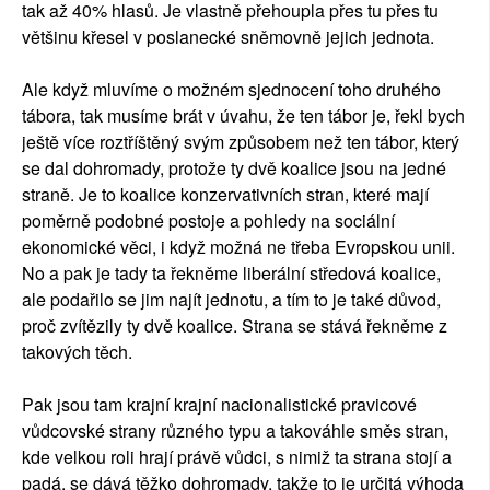
tak až 40% hlasů. Je vlastně přehoupla přes tu přes tu
většinu křesel v poslanecké sněmovně jejich jednota.
Ale když mluvíme o možném sjednocení toho druhého
tábora, tak musíme brát v úvahu, že ten tábor je, řekl bych
ještě více roztříštěný svým způsobem než ten tábor, který
se dal dohromady, protože ty dvě koalice jsou na jedné
straně. Je to koalice konzervativních stran, které mají
poměrně podobné postoje a pohledy na sociální
ekonomické věci, i když možná ne třeba Evropskou unii.
No a pak je tady ta řekněme liberální středová koalice,
ale podařilo se jim najít jednotu, a tím to je také důvod,
proč zvítězily ty dvě koalice. Strana se stává řekněme z
takových těch.
Pak jsou tam krajní krajní nacionalistické pravicové
vůdcovské strany různého typu a takováhle směs stran,
kde velkou roli hrají právě vůdci, s nimiž ta strana stojí a
padá, se dává těžko dohromady, takže to je určitá výhoda