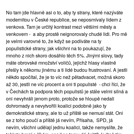
No tam jde hlavně asi o to, aby ty strany, které nazýváte
modernitou v České republice, se neposmívaly lidem z
venkova. Tam je určitý kontrast mezi většími městy a
venkovem - a aby prostě neignorovaly chudé lidi. Pro mě
je velmi varovné to, že když se podíváte na ty
populistické strany, jak všichni na to poukazují, že
mnoho z nich skoro dosáhlo těch 5%. Jinými slovy, tady
máte obrovské množství voličů, jejichž hlasy vlastně
přešly k někomu jinému a ti lidé budou frustrovaní. A jestli
někdo spočítal, že je to víc než pětadvacet, možná skoro
až 30, jestli ne víc procent a oni ti populisté - chci říci, že
v Čechách ta podpora těch populistů je stále velmi silná a
oni nevyhráli jenom proto, protože se hloupě nedali
dohromady a nevytvořili koalici podobně jako ty
demokratické strany, ale to už příště se nemusí stát. Oni
se z toho poučí a příště já nevím, Přísaha, SPD, já
nevím, všichni udělají jednu koalici, takže nemyslíte, že