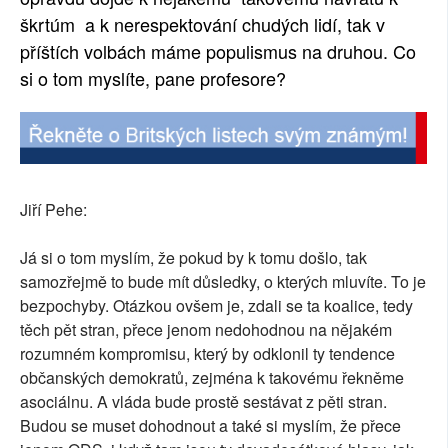
škrtúm a k nerespektování chudých lidí, tak v
příštích volbách máme populismus na druhou. Co
si o tom myslíte, pane profesore?
Jiří Pehe:
Já si o tom myslím, že pokud by k tomu došlo, tak
samozřejmě to bude mít důsledky, o kterých mluvíte. To je
bezpochyby. Otázkou ovšem je, zdali se ta koalice, tedy
těch pět stran, přece jenom nedohodnou na nějakém
rozumném kompromisu, který by odklonil ty tendence
občanských demokratů, zejména k takovému řekněme
asociálnu. A vláda bude prostě sestávat z pěti stran.
Budou se muset dohodnout a také si myslím, že přece