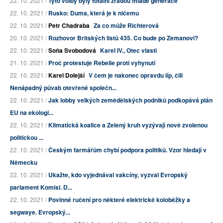
22. 10. 2021 /
Tyto volby byly totální zradou mladé generace
22. 10. 2021 /
Rusko: Duma, která je k ničemu
22. 10. 2021 /
Petr Chadraba
Za co může Richterová
20. 10. 2021 /
Rozhovor Britských listů 435. Co bude po Zemanovi?
22. 10. 2021 /
Soňa Svobodová
Karel IV., Otec vlasti
21. 10. 2021 /
Proč protestuje Rebelie proti vyhynutí
22. 10. 2021 /
Karel Dolejší
V čem je nakonec opravdu líp, čili
Nenápadný půvab otevřené společn...
22. 10. 2021 /
Jak lobby velkých zemědělských podniků podkopává plán
EU na ekologi...
22. 10. 2021 /
Klimatická koalice a Zelený kruh vyzývají nově zvolenou
politickou ...
22. 10. 2021 /
Českým farmářům chybí podpora politiků. Vzor hledají v
Německu
22. 10. 2021 /
Ukažte, kdo vyjednával vakcíny, vyzval Evropský
parlament Komisi. D...
22. 10. 2021 /
Povinné ručení pro některé elektrické koloběžky a
segwaye. Evropský...