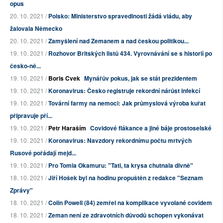
opus
20. 10. 2021 /
Polsko: Ministerstvo spravedlnosti žádá vládu, aby
žalovala Německo
20. 10. 2021 /
Zamyšlení nad Zemanem a nad českou politikou...
19. 10. 2021 /
Rozhovor Britských listů 434. Vyrovnávání se s historií po
česko-ně...
19. 10. 2021 /
Boris Cvek
Mynářův pokus, jak se stát prezidentem
19. 10. 2021 /
Koronavirus: Česko registruje rekordní nárůst infekcí
19. 10. 2021 /
Tovární farmy na nemoci: Jak průmyslová výroba kuřat
připravuje pří...
19. 10. 2021 /
Petr Haraším
Covidové flákance a jiné báje prostoselské
19. 10. 2021 /
Koronavirus: Navzdory rekordnímu počtu mrtvých
Rusové pořádají mejd...
19. 10. 2021 /
Pro Tomia Okamuru: "Tati, ta krysa chutnala divně"
18. 10. 2021 /
Jiří Hošek byl na hodinu propuštěn z redakce "Seznam
Zprávy"
18. 10. 2021 /
Colin Powell (84) zemřel na komplikace vyvolané covidem
18. 10. 2021 /
Zeman není ze zdravotních důvodů schopen vykonávat