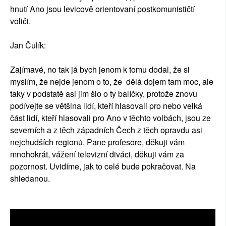
hnutí Ano jsou levicově orientovaní postkomunističtí
voliči.
Jan Čulík:
Zajímavé, no tak já bych jenom k tomu dodal, že si
myslím, že nejde jenom o to, že dělá dojem tam moc, ale
taky v podstatě asi jim šlo o ty balíčky, protože znovu
podívejte se většina lidí, kteří hlasovali pro nebo velká
část lidí, kteří hlasovali pro Ano v těchto volbách, jsou ze
severních a z těch západních Čech z těch opravdu asi
nejchudších regionů. Pane profesore, děkuji vám
mnohokrát, vážení televizní diváci, děkuji vám za
pozornost. Uvidíme, jak to celé bude pokračovat. Na
shledanou.