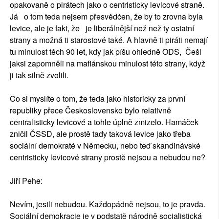
opakovaně o pirátech jako o centristicky levicové straně.
Já o tom teda nejsem přesvědčen, že by to zrovna byla
levice, ale je fakt, že je liberálnější než než ty ostatní
strany a možná ti starostové také. A hlavně ti piráti nemají
tu minulost těch 90 let, kdy jak píšu ohledně ODS, Češi
jaksi zapomněli na mafiánskou minulost této strany, když
ji tak silně zvolili.
Co si myslíte o tom, že teda jako historicky za první
republiky přece Československo bylo relativně
centralisticky levicové a tohle úplně zmizelo. Hamáček
zničil ČSSD, ale prostě tady taková levice jako třeba
sociální demokraté v Německu, nebo teď skandinávské
centristicky levicové strany prostě nejsou a nebudou ne?
Jiří Pehe:
Nevím, jestli nebudou. Každopádně nejsou, to je pravda.
Sociální demokracie je v podstatě národně socialistická