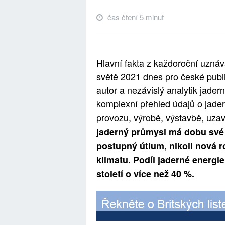
čas čtení 5 minut
Hlavní fakta z každoroční uzná
světě 2021 dnes pro české publi
autor a nezávislý analytik jader
komplexní přehled údajů o jader
provozu, výrobě, výstavbě, uzaví
jaderný průmysl má dobu své 
postupný útlum, nikoli nová ro
klimatu. Podíl jaderné energie
století o více než 40 %.