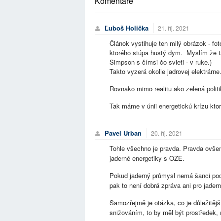
Komentáře
Ľuboš Holička
21. říj. 2021
Článok vystihuje ten milý obrázok - f
ktorého stúpa hustý dym. Myslím že ta
Simpson s čímsi čo svieti - v ruke.)
Takto vyzerá okolie jadrovej elektrárne
Rovnako mimo realitu ako zelená politi
Tak máme v únii energetickú krízu ktor
Pavel Urban
20. říj. 2021
Tohle všechno je pravda. Pravda ovšem
jaderné energetiky s OZE.
Pokud jaderný průmysl nemá šanci podíl
pak to není dobrá zpráva ani pro jaderný
Samozřejmě je otázka, co je důležitějš
snižováním, to by měl být prostředek, n