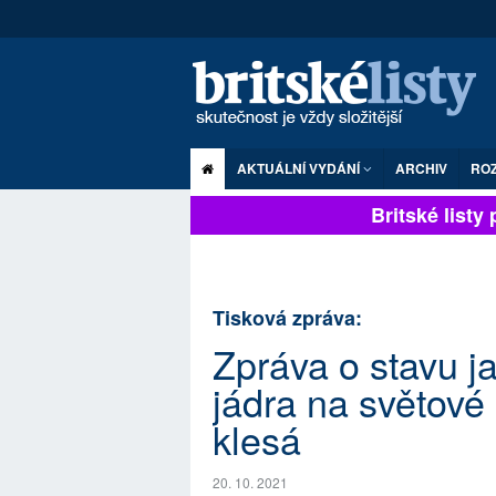
AKTUÁLNÍ VYDÁNÍ
ARCHIV
RO
Britské listy pl
Tisková zpráva:
Zpráva o stavu j
jádra na světové 
klesá
20. 10. 2021