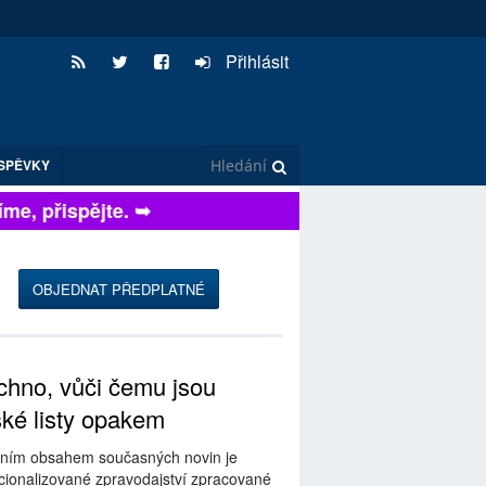
Přihlásit
SPĚVKY
, přispějte. ➥
OBJEDNAT PŘEDPLATNÉ
hno, vůči čemu jsou
ské listy opakem
ním obsahem současných novin je
ionalizované zpravodajství zpracované