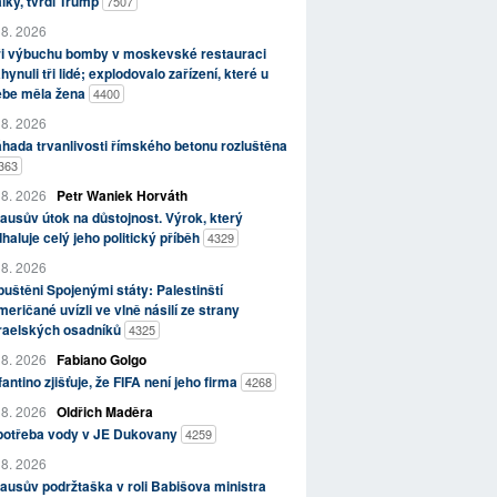
lky, tvrdí Trump
7507
 8. 2026
ři výbuchu bomby v moskevské restauraci
hynuli tři lidé; explodovalo zařízení, které u
ebe měla žena
4400
 8. 2026
hada trvanlivosti římského betonu rozluštěna
363
 8. 2026
Petr Waniek Horváth
ausův útok na důstojnost. Výrok, který
haluje celý jeho politický příběh
4329
 8. 2026
uštěni Spojenými státy: Palestinští
eričané uvízli ve vlně násilí ze strany
zraelských osadníků
4325
 8. 2026
Fabiano Golgo
fantino zjišťuje, že FIFA není jeho firma
4268
 8. 2026
Oldřich Maděra
potřeba vody v JE Dukovany
4259
 8. 2026
ausův podržtaška v roli Babišova ministra