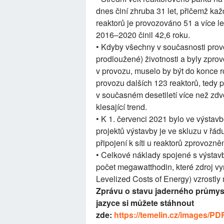
dnes činí zhruba 31 let, přičemž kaž
reaktorů je provozováno 51 a více le
2016–2020 činil 42,6 roku.
• Kdyby všechny v současnosti provo
prodloužené) životnosti a byly zprov
v provozu, muselo by být do konce r
provozu dalších 123 reaktorů, tedy 
v současném desetiletí více než zdv
klesající trend.
• K 1. červenci 2021 bylo ve výstavb
projektů výstavby je ve skluzu v řá
připojení k síti u reaktorů zprovozněn
• Celkové náklady spojené s výstav
počet megawatthodin, které zdroj vyr
Levelized Costs of Energy) vzrostly
Zprávu o stavu jaderného průmysl
jazyce si můžete stáhnout
zde:
https://temelin.cz/images/PD