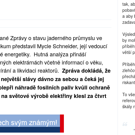
tak, a
pobavi
a aby 
zadava
Výsled
vané Zprávy o stavu jaderného průmyslu ve
by moh
kum představil Mycle Schneider, její vedoucí
příběh
větší 
né energetiky. Hutná analýza přináší
ných elektrárnách včetně informací o věku,
Příběh
rání a likvidaci reaktorů.
Zpráva dokládá, že
zlehčo
přechá
největší slávy dávno za sebou a čeká jej
riskant
lepři náhradě fosilních paliv kvůli ochraně
To vše
 na světové výrobě elektřiny klesl za čtvrt
refero
škály 