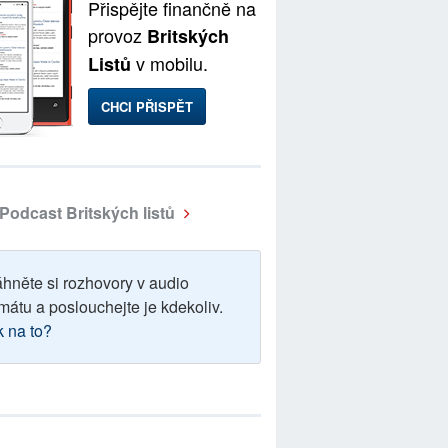
Přispějte finančně na
provoz
Britských
v mobilu.
Listů
CHCI PŘISPĚT
Podcast Britských listů
áhněte si rozhovory v audio
mátu a poslouchejte je kdekoliv.
k na to?