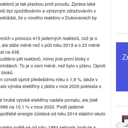
ktorů je tak plavbou proti proudu. Zpráva také
ktů trpí zpožďováním a výrazným zdražováním v
pokládat, že u nového reaktoru v Dukovanech by
emích v provozu 415 jaderných reaktorů, což je o
 ale stále méně než v půli roku 2019 a o 23 méně
al na 438.
uštěno pět reaktorů, mimo jiné první bloky v
irátech. To je o osm méně, než bylo v plánu. Oproti
 bloků.
 vzrostl oproti předešlému roku o 1,9 %, takže v
le výroba elektřiny z jádra v roce 2020 poklesla o
é hrubé výrobě elektřiny nadále pomalu, ale jistě
1996 na 10,1 % v roce 2020. Podíl jaderné
spotřebě energie zůstává od roku 2014 stabilní okolo
 celém světě se od roku 1984 setrvale zvyšuje a