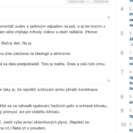
vá
nejnovější
oblíbené
2.
P
0
za
s
otomontáž sudov s jadrovým odpadom na poli, a aj ten komín z
m ešte chýbajú mŕtvoly vtákov a obetí radiácie. (Homer
5.
Zá
. Bežný deň. No jo.
4
7.
ka únie založená na ideologii a aktivizme.
Kl
od
á sa dala predpokladať. Toto je realita. Dnes a celú túto zimu.
4.
Op
0
Am
i
 taky je, že největší snižování emisí přináší kombinace
4.
In
et se na náhradě spalování fosilních paliv a ochraně klimatu,
3.
 průmysl, ani pro stabilitu klimatu.
S
í. Jestli výše emisí skleníkových plynů. (Neplést se
3.
e cíl.) Nebo jít s proudem.
Kl