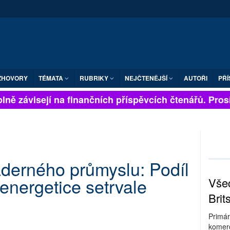
ZHOVORY
TÉMATA
RUBRIKY
NEJČTENĚJŠÍ
AUTOŘI
PŘÍ
ně závisejí na finančních příspěvcích čtenářů. Prosíme
aderného průmyslu: Podíl
energetice setrvale
Všec
Brit
Primár
komerc