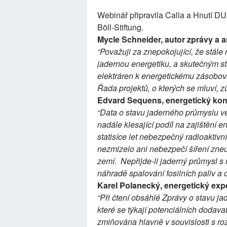
Webinář připravila Calla a Hnutí DU
Böll-Stiftung.
Mycle Schneider, autor zprávy a an
“Považuji za znepokojující, že stále 
jadernou energetiku, a skutečným s
elektráren k energetickému zásobov
Řada projektů, o kterých se mluví, z
Edvard Sequens, energetický konzu
“Data o stavu jaderného průmyslu ve
nadále klesající podíl na zajištění e
statisíce let nebezpečný radioaktivní
nezmizelo ani nebezpečí šíření zneu
zemí. Nepřijde-li jaderný průmysl 
náhradě spalování fosilních paliv a 
Karel Polanecký, energetický expe
“Při čtení obsáhlé Zprávy o stavu ja
které se týkají potenciálních doda
zmiňována hlavně v souvislosti s r