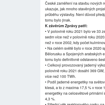
České zaměření na stavbu nových rea
ukazuje, jak mnoho stavěných proje
průběhu výstavby. Není důvod před
tomu bylo jinak.
K závěrům Zprávy patří:
• V polovině roku 2021 bylo ve 33 z
sedm více než v polovině roku 2020,
než v roce 2002, kdy počet kulminov
• Na celém světě bylo v roce 2020 sp
Bělorusku a Spojených arabských em
tomu bylo definitivně odstaveno šest
• Celkový provozovaný jaderný výkon
polovině roku 2021 dosáhl 369 GW, a
více než 100 TWh.
• Podíl jaderné energetiky na světov
klesá, a to z maxima 17,5 % v roce 
energetiky na celosvětové primární 
4,3 %.
• Střední věk reaktorového parku na