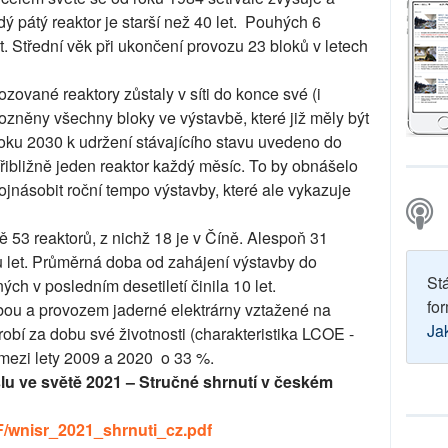
dý pátý reaktor je starší než 40 let. Pouhých 6
t. Střední věk při ukončení provozu 23 bloků v letech
zované reaktory zůstaly v síti do konce své (i
ozněny všechny bloky ve výstavbě, které již měly být
oku 2030 k udržení stávajícího stavu uvedeno do
přibližně jeden reaktor každý měsíc. To by obnášelo
ojnásobit roční tempo výstavby, které ale vykazuje
ě 53 reaktorů, z nichž 18 je v Číně. Alespoň 31
du let. Průměrná doba od zahájení výstavby do
St
ých v posledním desetiletí činila 10 let.
for
bou a provozem jaderné elektrárny vztažené na
Ja
obí za dobu své životnosti (charakteristika LCOE -
 mezi lety 2009 a 2020 o 33 %.
u ve světě 2021 – Stručné shrnutí v českém
F/wnisr_2021_shrnuti_cz.pdf