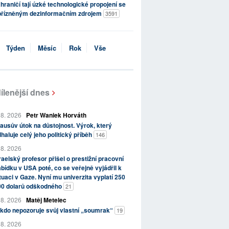
hraničí tají úzké technologické propojení se
přízněným dezinformačním zdrojem
3591
Týden
Měsíc
Rok
Vše
ílenější dnes
 8. 2026
Petr Waniek Horváth
ausův útok na důstojnost. Výrok, který
haluje celý jeho politický příběh
146
 8. 2026
raelský profesor přišel o prestižní pracovní
bídku v USA poté, co se veřejně vyjádřil k
tuaci v Gaze. Nyní mu univerzita vyplatí 250
00 dolarů odškodného
21
 8. 2026
Matěj Metelec
kdo nepozoruje svůj vlastní „soumrak“
19
 8. 2026