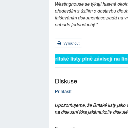
Westinghouse se týkají hlavně okol
především s úsilím o dostavbu dlou
falšováním dokumentace padá na vru
nebude jednoduchý.”
Vytisknout
Britské listy plně závisejí na f
Diskuse
Přihlásit
Upozorňujeme, že Britské listy jako 
na diskusní fóra jakémukoliv diskuté