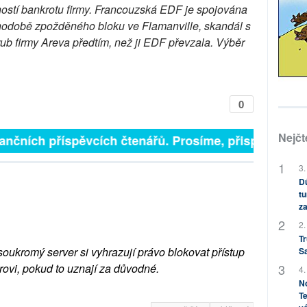
ností bankrotu firmy. Francouzská EDF je spojována
hodobě zpožděného bloku ve Flamanville, skandál s
b firmy Areva předtím, než ji EDF převzala. Výběr
0
Nejčt
inančních příspěvcích čtenářů. Prosíme, přispějte. ➥
3.
Dů
tu
za
2.
Tr
soukromý server si vyhrazují právo blokovat přístup
S
rovi, pokud to uznají za důvodné.
4.
No
Te