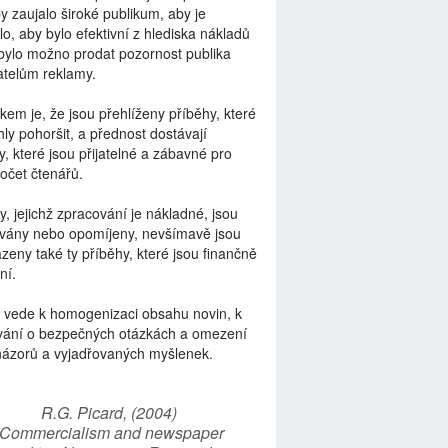
by zaujalo široké publikum, aby je
lo, aby bylo efektivní z hlediska nákladů
bylo možno prodat pozornost publika
telům reklamy.
kem je, že jsou přehlíženy příběhy, které
ly pohoršit, a přednost dostávají
y, které jsou přijatelné a zábavné pro
počet čtenářů.
y, jejichž zpracování je nákladné, jsou
vány nebo opomíjeny, nevšímavě jsou
zeny také ty příběhy, které jsou finančně
ní.
 vede k homogenizaci obsahu novin, k
vání o bezpečných otázkách a omezení
názorů a vyjadřovaných myšlenek.
R.G. Picard, (2004)
“Commercialism and newspaper