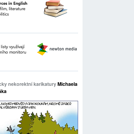
icky nekorektní karikatury
Michaela
áka