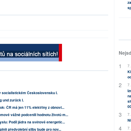
za
s
Nejsd
7.
Kl
od
7.
Iz
 socialistickém Československu I.
na
g und zurück I.
si
0
ok: ČR má jen 11% elektřiny z obnovi...
7.
mové vážně podcenili hodnotu životů m...
Ni
lu: Podíl jádra na světové energetic...
7.
lnit předvolební sliby bude pro nov...