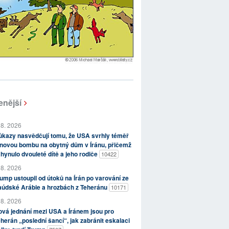
enější
 8. 2026
kazy nasvědčují tomu, že USA svrhly téměř
novou bombu na obytný dům v Íránu, přičemž
hynulo dvouleté dítě a jeho rodiče
10422
 8. 2026
ump ustoupil od útoků na Írán po varování ze
aúdské Arábie a hrozbách z Teheránu
10171
 8. 2026
vá jednání mezi USA a Íránem jsou pro
herán „poslední šancí“, jak zabránit eskalaci