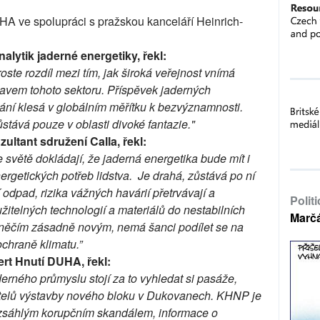
HA ve spolupráci s pražskou kanceláří Heinrich-
alytik jaderné energetiky, řekl:
roste rozdíl mezi tím, jak široká veřejnost vnímá
tavem tohoto sektoru. Příspěvek jaderných
ání klesá v globálním měřítku k bezvýznamnosti.
ůstává pouze v oblasti divoké fantazie."
ltant sdružení Calla, řekl:
 světě dokládají, že jaderná energetika bude mít i
nergetických potřeb lidstva. Je drahá, zůstává po ní
 odpad, rizika vážných havárií přetrvávají a
Polit
žitelných technologií a materiálů do nestabilních
Marč
s něčím zásadně novým, nemá šanci podílet se na
ochraně klimatu.”
rt Hnutí DUHA, řekl:
derného průmyslu stojí za to vyhledat si pasáže,
vatelů výstavby nového bloku v Dukovanech. KHNP je
ozsáhlým korupčním skandálem, informace o