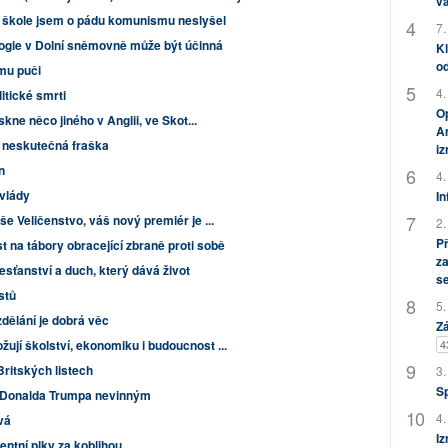
vá
e škole jsem o pádu komunismu neslyšel
7.
ie v Dolní sněmovně může být účinná
Kl
od
ému puči
4.
litické smrti
Op
skne něco jiného v Anglii, ve Skot...
Am
e neskutečná fraška
i
n
4.
vlády
In
e Veličenstvo, váš nový premiér je ...
2.
P
t na tábory obracející zbraně proti sobě
za
esťanství a duch, který dává život
s
istů
5.
dělání je dobrá věc
Zá
4
jí školství, ekonomiku i budoucnost ...
Britských listech
3.
S
e Donalda Trumpa nevinným
4.
vá
Iz
entní plky za koblihou