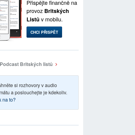
Přispějte finančně na
provoz
Britských
v mobilu.
Listů
CHCI PŘISPĚT
Podcast Britských listů
áhněte si rozhovory v audio
mátu a poslouchejte je kdekoliv.
k na to?