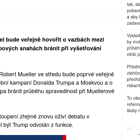
tak, a
pobavi
a aby 
zadava
Výsled
l bude veřejně hovořit o vazbách mezi
by moh
vých snahách bránit při vyšetřování
příběh
větší 
Příběh
Robert Mueller ve středu bude poprvé veřejně
zlehčo
přechá
lební kampaní Donalda Trumpa a Moskvou a o
riskant
pa bránit průběhu spravedlnost při Muellerově
To vše
refero
škály 
toupení zřejmě znovu oživí debatu v
l být Trump odvolán z funkce.