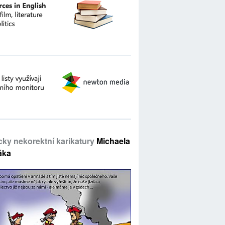
icky nekorektní karikatury
Michaela
áka