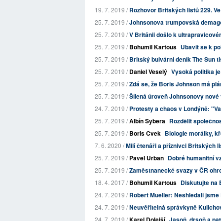
19. 7. 2019 /
Rozhovor Britských listů 229. V
25. 7. 2019 /
Johnsonova trumpovská demagog
25. 7. 2019 /
V Británii došlo k ultrapravicov
25. 7. 2019 /
Bohumil Kartous
Ubavit se k po
25. 7. 2019 /
Britský bulvární deník The Sun ti
25. 7. 2019 /
Daniel Veselý
Vysoká politika j
25. 7. 2019 /
Zdá se, že Boris Johnson má plá
25. 7. 2019 /
Šílená úroveň Johnsonovy nové 
24. 7. 2019 /
Protesty a chaos v Londýně: "Vaš
25. 7. 2019 /
Albín Sybera
Rozdělit společnos
25. 7. 2019 /
Boris Cvek
Biologie morálky, kř
7. 6. 2020 /
Milí čtenáři a příznivci Britských l
25. 7. 2019 /
Pavel Urban
Dobré humanitní vz
25. 7. 2019 /
Zaměstnanecké svazy v ČR ohrožu
18. 4. 2017 /
Bohumil Kartous
Diskutujte na 
24. 7. 2019 /
Robert Mueller: Neshledali jsm
24. 7. 2019 /
Neuvěřitelná správkyně Kulicho
24. 7. 2019 /
Karel Dolejší
Jasoň, drsoň a pat