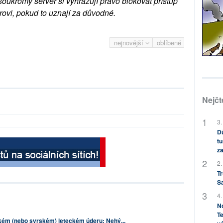
soukromý server si vyhrazují právo blokovat přístup
rovi, pokud to uznají za důvodné.
nejnovější
oblíbené
Nejčt
3.
Dů
tu
za
2.
Tr
S
4.
No
Te
ém (nebo syrském) leteckém úderu: Nehý...