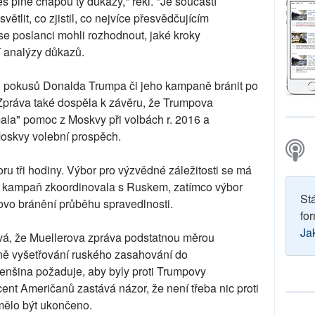
s plně chápou ty důkazy," řekl. "Je součástí
větlit, co zjistil, co nejvíce přesvědčujícím
 se poslanci mohli rozhodnout, jaké kroky
í analýzy důkazů.
 pokusů Donalda Trumpa či jeho kampaně bránit po
Zpráva také dospěla k závěru, že Trumpova
ala" pomoc z Moskvy při volbách r. 2016 a
oskvy volební prospěch.
u tři hodiny. Výbor pro výzvědné záležitosti se má
a kampaň zkoordinovala s Ruskem, zatímco výbor
St
vo bránění průběhu spravedlnosti.
for
Ja
vá, že Muellerova zpráva podstatnou měrou
ně vyšetřování ruského zasahování do
menšina požaduje, aby byly proti Trumpovy
ent Američanů zastává názor, že není třeba nic proti
mělo být ukončeno.