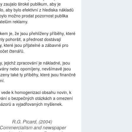
by zaujalo široké publikum, aby je
lo, aby bylo efektivní z hlediska nákladů
bylo možno prodat pozornost publika
telům reklamy.
kem je, že jsou přehlíženy příběhy, které
ly pohoršit, a přednost dostávají
y, které jsou přijatelné a zábavné pro
počet čtenářů.
y, jejichž zpracování je nákladné, jsou
vány nebo opomíjeny, nevšímavě jsou
zeny také ty příběhy, které jsou finančně
ní.
 vede k homogenizaci obsahu novin, k
vání o bezpečných otázkách a omezení
názorů a vyjadřovaných myšlenek.
R.G. Picard, (2004)
“Commercialism and newspaper