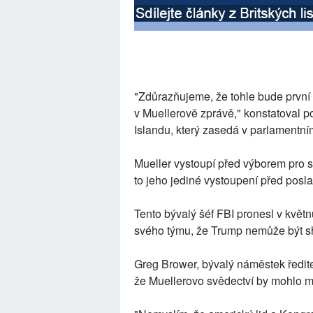
"Zdůrazňujeme, že tohle bude první 
v Muellerově zprávě," konstatoval 
Islandu, který zasedá v parlamentní
Mueller vystoupí před výborem pro 
to jeho jediné vystoupení před pos
Tento bývalý šéf FBI pronesl v květ
svého týmu, že Trump nemůže být s
Greg Brower, bývalý náměstek ředite
že Muellerovo svědectví by mohlo mí