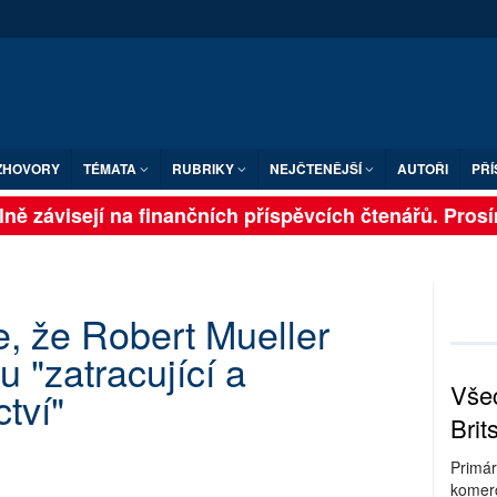
ZHOVORY
TÉMATA
RUBRIKY
NEJČTENĚJŠÍ
AUTOŘI
PŘÍ
ně závisejí na finančních příspěvcích čtenářů. Prosíme
, že Robert Mueller
 "zatracující a
Všec
tví"
Brit
Primár
komerc