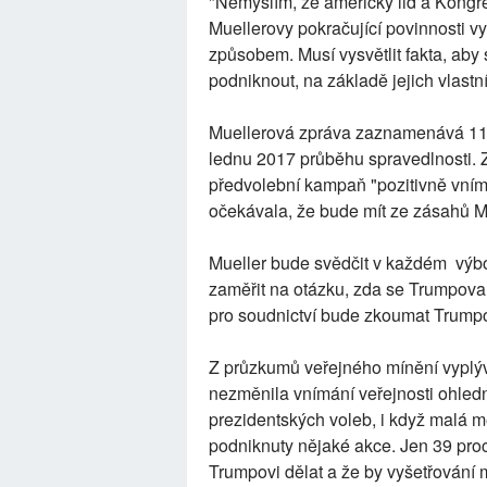
"Nemyslím, že americký lid a Kongre
Muellerovy pokračující povinnosti vys
způsobem. Musí vysvětlit fakta, aby
podniknout, na základě jejich vlastn
Muellerová zpráva zaznamenává 11
lednu 2017 průběhu spravedlnosti. 
předvolební kampaň "pozitivně vním
očekávala, že bude mít ze zásahů M
Mueller bude svědčit v každém výbor
zaměřit na otázku, zda se Trumpov
pro soudnictví bude zkoumat Trumpo
Z průzkumů veřejného mínění vyplý
nezměnila vnímání veřejnosti ohled
prezidentských voleb, i když malá 
podniknuty nějaké akce. Jen 39 proc
Trumpovi dělat a že by vyšetřování 