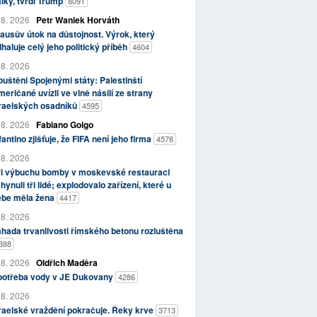
lky, tvrdí Trump
8091
 8. 2026
Petr Waniek Horváth
ausův útok na důstojnost. Výrok, který
haluje celý jeho politický příběh
4604
 8. 2026
uštěni Spojenými státy: Palestinští
eričané uvízli ve vlně násilí ze strany
zraelských osadníků
4595
 8. 2026
Fabiano Golgo
fantino zjišťuje, že FIFA není jeho firma
4578
 8. 2026
ři výbuchu bomby v moskevské restauraci
hynuli tři lidé; explodovalo zařízení, které u
ebe měla žena
4417
 8. 2026
hada trvanlivosti římského betonu rozluštěna
388
 8. 2026
Oldřich Maděra
potřeba vody v JE Dukovany
4286
 8. 2026
raelské vraždění pokračuje. Řeky krve
3713