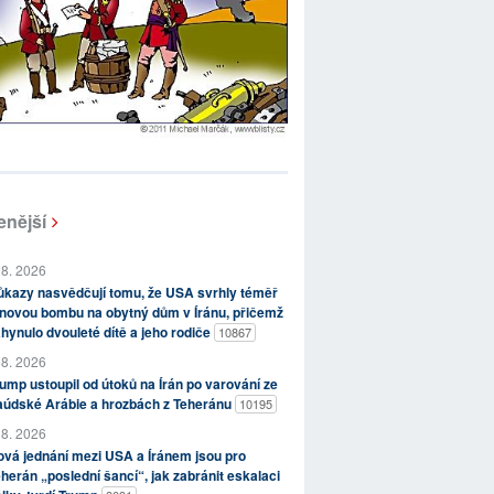
enější
 8. 2026
kazy nasvědčují tomu, že USA svrhly téměř
novou bombu na obytný dům v Íránu, přičemž
hynulo dvouleté dítě a jeho rodiče
10867
 8. 2026
ump ustoupil od útoků na Írán po varování ze
aúdské Arábie a hrozbách z Teheránu
10195
 8. 2026
vá jednání mezi USA a Íránem jsou pro
herán „poslední šancí“, jak zabránit eskalaci