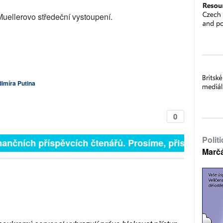
Muellerovo středeční vystoupení.
imíra Putina
0
Polit
inančních příspěvcích čtenářů. Prosíme, přispějte. ➥
Marč