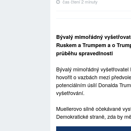
čas čtení 2 minuty
Bývalý mimořádný vyšetřovate
Ruskem a Trumpem a o Trumpo
průběhu spravedlnosti
Bývalý mimořádný vyšetřovatel 
hovořit o vazbách mezi předvo
potenciálním úsilí Donalda Trum
vyšetřování.
Muellerovo silně očekávané vys
Demokratické straně, zda by mě