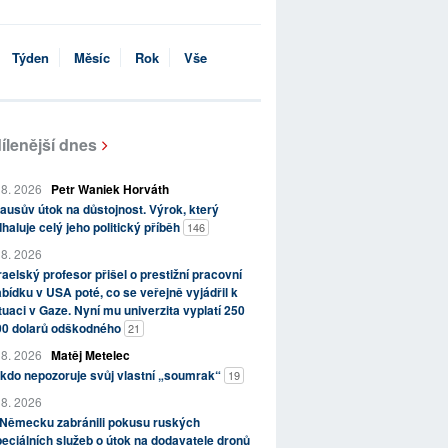
Týden
Měsíc
Rok
Vše
ílenější dnes
 8. 2026
Petr Waniek Horváth
ausův útok na důstojnost. Výrok, který
haluje celý jeho politický příběh
146
 8. 2026
raelský profesor přišel o prestižní pracovní
bídku v USA poté, co se veřejně vyjádřil k
tuaci v Gaze. Nyní mu univerzita vyplatí 250
00 dolarů odškodného
21
 8. 2026
Matěj Metelec
kdo nepozoruje svůj vlastní „soumrak“
19
 8. 2026
 Německu zabránili pokusu ruských
eciálních služeb o útok na dodavatele dronů