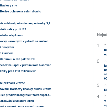
 Havlovy sny
 Borise Johnsona velmi dlouho
u
tá odebrat potravinové poukázky 3,1 ...
obětí války proti IS?
Nejsd
lobální oteplování
tovky varovných výstřelů na ruské l...
7.
li hnojivům
Kl
án klaunem
od
itarismu. A ten pak zmizel
7.
nchez neuspěl v prvním kole hlasován...
Iz
na
taiky přes 200 milionů eur
si
0
e přiznal k vraždě
7.
ovaní, Borisovy líbánky budou krátké!
Ni
er předloží Kongresu "zatracující a...
7.
V
rdování civilistů v Idlibu
sp
rdý a chytrý. Je to britský Trump...