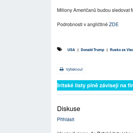
Miliony Američanů budou sledovat 
Podrobnosti v angličtině
ZDE
USA
|
Donald Trump
|
Rusko za Vlad
Vytisknout
Britské listy plně závisejí na f
Diskuse
Přihlásit