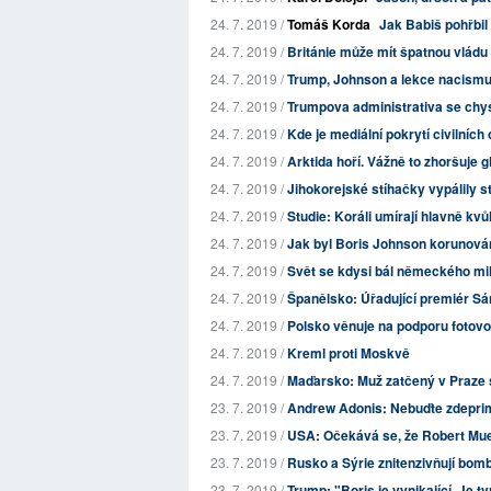
24. 7. 2019 /
Tomáš Korda
Jak Babiš pohřbil
24. 7. 2019 /
Británie může mít špatnou vládu
24. 7. 2019 /
Trump, Johnson a lekce nacism
24. 7. 2019 /
Trumpova administrativa se chys
24. 7. 2019 /
Kde je mediální pokrytí civilních 
24. 7. 2019 /
Arktida hoří. Vážně to zhoršuje g
24. 7. 2019 /
Jihokorejské stíhačky vypálily s
24. 7. 2019 /
Studie: Koráli umírají hlavně kvů
24. 7. 2019 /
Jak byl Boris Johnson korunov
24. 7. 2019 /
Svět se kdysi bál německého mil
24. 7. 2019 /
Španělsko: Úřadující premiér Sá
24. 7. 2019 /
Polsko věnuje na podporu fotovol
24. 7. 2019 /
Kreml proti Moskvě
24. 7. 2019 /
Maďarsko: Muž zatčený v Praze s
23. 7. 2019 /
Andrew Adonis: Nebuďte zdeprim
23. 7. 2019 /
USA: Očekává se, že Robert Muell
23. 7. 2019 /
Rusko a Sýrie znitenzivňují bomba
23. 7. 2019 /
Trump: "Boris je vynikající. Je tv