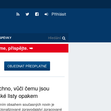
Přihlásit
SPĚVKY
, přispějte. ➥
OBJEDNAT PŘEDPLATNÉ
hno, vůči čemu jsou
ské listy opakem
ním obsahem současných novin je
ionalizované zpravodajství zpracované