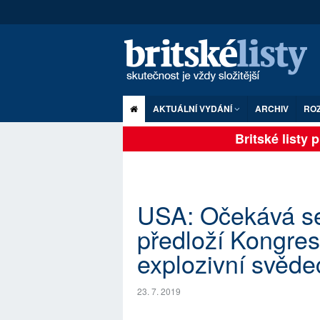
AKTUÁLNÍ VYDÁNÍ
ARCHIV
RO
Britské listy pl
USA: Očekává se
předloží Kongresu
explozivní svědec
23. 7. 2019