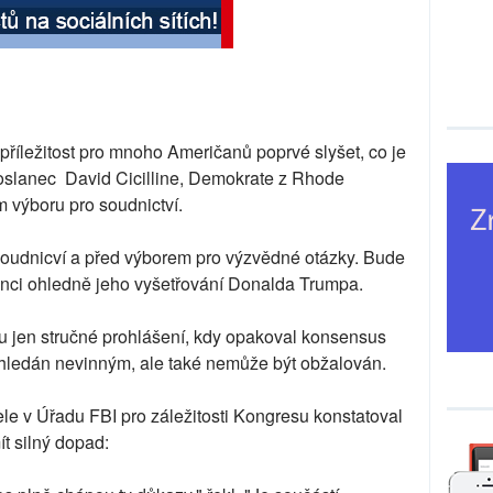
příležitost pro mnoho Američanů poprvé slyšet, co je
poslanec David Cicilline, Demokrate z Rhode
m výboru pro soudnictví.
soudnicví a před výborem pro výzvědné otázky. Bude
lanci ohledně jeho vyšetřování Donalda Trumpa.
nu jen stručné prohlášení, kdy opakoval konsensus
hledán nevinným, ale také nemůže být obžalován.
le v Úřadu FBI pro záležitosti Kongresu konstatoval
t silný dopad: