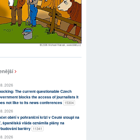
enější
 8. 2026
ocking: The current questionable Czech
vernment blocks the access of journalists it
es not like to its news conferences
15304
 8. 2026
čet obětí v pohraniční krizi v Ceutě stoupl na
, španělská vláda oznámila plány na
ybudování bariéry
11341
 8. 2026