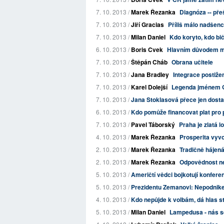
7. 10. 2013 /
Marek Řezanka
Diagnóza -- pře
7. 10. 2013 /
Jiří Gracias
Příliš málo nadšen
7. 10. 2013 /
Milan Daniel
Kdo koryto, kdo bi
6. 10. 2013 /
Boris Cvek
Hlavním důvodem mar
7. 10. 2013 /
Štěpán Cháb
Obrana učitele
7. 10. 2013 /
Jana Bradley
Integrace postiže
7. 10. 2013 /
Karel Dolejší
Legenda jménem 
7. 10. 2013 /
Jana Stoklasová přece jen dosta
6. 10. 2013 /
Kdo pomůže financovat plat pro p
7. 10. 2013 /
Pavel Táborský
Praha je zlatá l
4. 10. 2013 /
Marek Řezanka
Prosperita vyv
2. 10. 2013 /
Marek Řezanka
Tradičně hájen
2. 10. 2013 /
Marek Řezanka
Odpovědnost n
5. 10. 2013 /
Američtí vědci bojkotují konferen
5. 10. 2013 /
Prezidentu Zemanovi: Nepodnikejte
4. 10. 2013 /
Kdo nepůjde k volbám, dá hlas st
5. 10. 2013 /
Milan Daniel
Lampedusa - nás se 