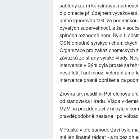
šablony a z ní konstruovat nadnese
diplomacie při údajném vyvažování 
úplně ignorován fakt, že podmínkou
bývalých supervelmocí, a že v souča
splněna rozhodně není. Bylo-li odst
OSN ohledně syrských chemických zb
Organizace pro zákaz chemických zb
závazků ze strany syrské vlády. Ne
intervence v Sýrii byla prostě zažeh
nesdílejí ji ani mnozí veteráni ame
intervence prostě oprášena za podmí
Zrovna tak nesdílím Polreichovu pře
od stanoviska Hradu. Vláda v demis
MZV na prezidentovi v ní byla více
pravděpodobně nastane i po volbác
V Rusku v éře samoděržaví bylo masi
má jen špatné rádce" - a to bez ohled