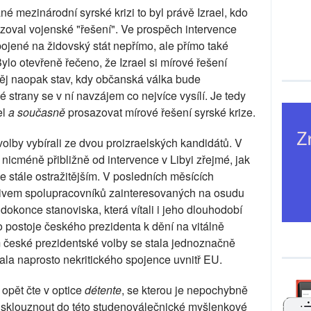
é mezinárodní syrské krizi to byl právě Izrael, kdo
zoval vojenské "řešení". Ve prospěch intervence
pojené na židovský stát nepřímo, ale přímo také
Bylo otevřeně řečeno, že Izrael si mírové řešení
 něj naopak stav, kdy občanská válka bude
trany se v ní navzájem co nejvíce vysílí. Je tedy
el
a současně
prosazovat mírové řešení syrské krize.
volby vybírali ze dvou proizraelských kandidátů. V
icméně přibližně od intervence v Libyi zřejmé, jak
ce stále ostražitějším. V posledních měsících
ivem spolupracovníků zainteresovaných na osudu
dokonce stanoviska, která vítali i jeho dlouhodobí
 o postoje českého prezidenta k dění na vitálně
 české prezidentské volby se stala jednoznačně
kala naprosto nekritického spojence uvnitř EU.
 opět čte v optice
détente
, se kterou je nepochybně
sklouznout do této studenoválečnické myšlenkové