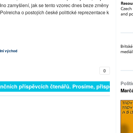
dno zamyšlení, jak se tento vzorec dnes beze změny
Polreicha o postojích české politické reprezentace k
ední východ
0
Polit
 finančních příspěvcích čtenářů. Prosíme, přispějte. ➥
Marč