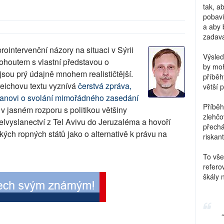
tak, a
pobavi
a aby 
zadava
rointervenční názory na situaci v Sýrii
Výsled
ohoutem s vlastní představou o
by moh
sou prý údajně mnohem realističtější.
příběh
eichovu textu vyznívá
čerstvá zpráva,
větší 
emanovi o svolání mimořádného zasedání
Příběh
ž v jasném rozporu s politikou většiny
zlehčo
lvyslanectví z Tel Avivu do Jeruzaléma a hovoří
přechá
kých ropných států jako o alternativě k právu na
riskant
To vše
refero
škály 