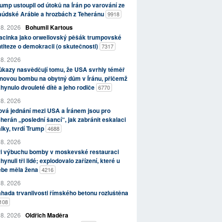
ump ustoupil od útoků na Írán po varování ze
aúdské Arábie a hrozbách z Teheránu
9918
 8. 2026
Bohumil Kartous
acinka jako orwellovský pěšák trumpovské
titeze o demokracii (o skutečnosti)
7317
 8. 2026
kazy nasvědčují tomu, že USA svrhly téměř
novou bombu na obytný dům v Íránu, přičemž
hynulo dvouleté dítě a jeho rodiče
6770
 8. 2026
vá jednání mezi USA a Íránem jsou pro
herán „poslední šancí“, jak zabránit eskalaci
lky, tvrdí Trump
4688
 8. 2026
ři výbuchu bomby v moskevské restauraci
hynuli tři lidé; explodovalo zařízení, které u
ebe měla žena
4216
 8. 2026
hada trvanlivosti římského betonu rozluštěna
108
 8. 2026
Oldřich Maděra