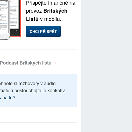
Přispějte finančně na
provoz
Britských
v mobilu.
Listů
CHCI PŘISPĚT
Podcast Britských listů
áhněte si rozhovory v audio
mátu a poslouchejte je kdekoliv.
k na to?