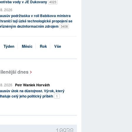
potřeba vody v JE Dukovany
4023
 8. 2026
ausův podržtaška v roli Babišova ministra
hraničí tají úzké technologické propojení se
přízněným dezinformačním zdrojem
3408
Týden
Měsíc
Rok
Vše
ílenější dnes
 8. 2026
Petr Waniek Horváth
ausův útok na důstojnost. Výrok, který
haluje celý jeho politický příběh
1
10938