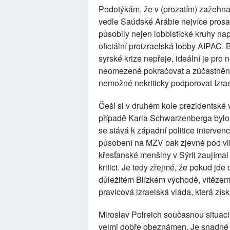
Podotýkám, že v (prozatím) zažehnan
vedle Saúdské Arábie nejvíce prosa
působily nejen lobbistické kruhy na
oficiální proizraelská lobby AIPAC. 
syrské krize nepřeje, ideální je pro
neomezeně pokračovat a zúčastněné s
nemožné nekriticky podporovat Izra
Češi si v druhém kole prezidentské 
případě Karla Schwarzenberga bylo n
se stává k západní politice interven
působení na MZV pak zjevně pod vl
křesťanské menšiny v Sýrii zaujímal 
kritici. Je tedy zřejmé, že pokud jde
důležitém Blízkém východě, vítězem
pravicová izraelská vláda, která zís
Miroslav Polreich současnou situaci
velmi dobře obeznámen. Je snadné 