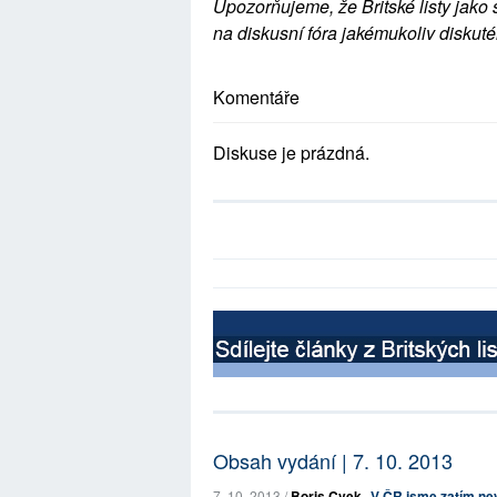
Upozorňujeme, že Britské listy jako 
na diskusní fóra jakémukoliv diskuté
Komentáře
Diskuse je prázdná.
Obsah vydání | 7. 10. 2013
7. 10. 2013 /
Boris Cvek
V ČR jsme zatím nev