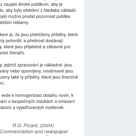
by zaujalo široké publikum, aby je
lo, aby bylo efektivní z hlediska nákladů
bylo možno prodat pozornost publika
telům reklamy.
kem je, že jsou přehlíženy příběhy, které
ly pohoršit, a přednost dostávají
y, které jsou přijatelné a zábavné pro
počet čtenářů.
y, jejichž zpracování je nákladné, jsou
vány nebo opomíjeny, nevšímavě jsou
zeny také ty příběhy, které jsou finančně
ní.
 vede k homogenizaci obsahu novin, k
vání o bezpečných otázkách a omezení
názorů a vyjadřovaných myšlenek.
R.G. Picard, (2004)
“Commercialism and newspaper