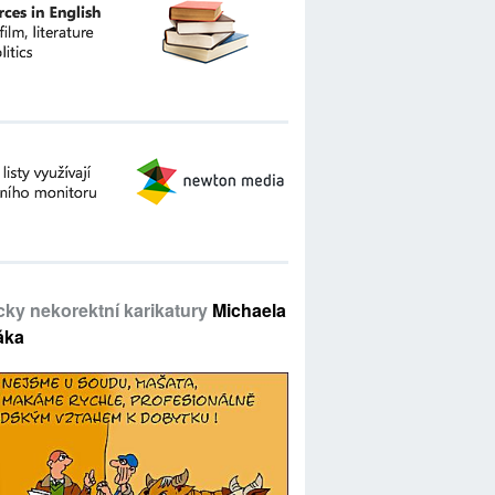
icky nekorektní karikatury
Michaela
áka