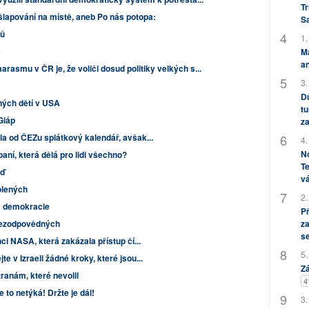
Tr
šlapování na místě, aneb Po nás potopa:
S
ců
1.
č
M
an
asmu v ČR je, že voliči dosud politiky velkých s...
3.
Dů
ných dětí v USA
tu
Giáp
za
la od ČEZu splátkový kalendář, avšak...
4.
No
aní, která dělá pro lidi všechno?
Te
oď
vá
olených
2.
á demokracie
P
za
ezodpovědných
s
ci NASA, která zakázala přístup čí...
5.
 v Izraeli žádné kroky, které jsou...
Zá
ranám, které nevolil
4
to netýká! Držte je dál!
3.