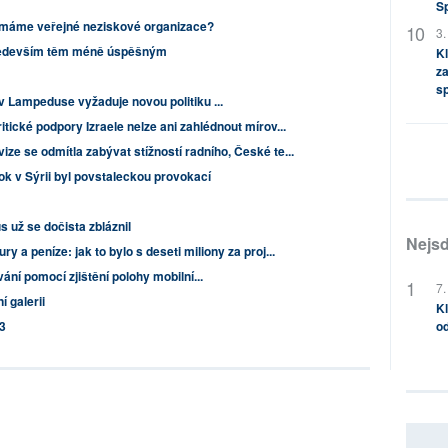
S
máme veřejné neziskové organizace?
3.
především těm méně úspěšným
Kl
za
s
v Lampeduse vyžaduje novou politiku ...
itické podpory Izraele nelze ani zahlédnout mírov...
ize se odmítla zabývat stížností radního, České te...
tok v Sýrii byl povstaleckou provokací
s už se dočista zbláznil
Nejsd
ry a peníze: jak to bylo s deseti miliony za proj...
ání pomocí zjištění polohy mobilní...
7.
 galerii
Kl
od
3