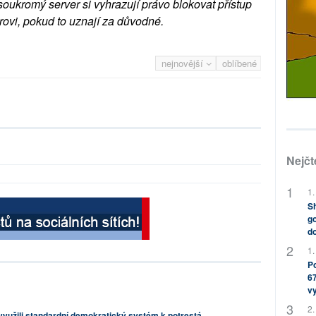
soukromý server si vyhrazují právo blokovat přístup
rovi, pokud to uznají za důvodné.
nejnovější
oblíbené
Nejčt
1.
Sh
go
do
1.
Po
67
v
2.
yužili standardní demokratický systém k potrestá...