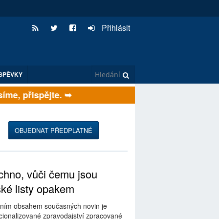
Přihlásit
SPĚVKY
me, přispějte. ➥
OBJEDNAT PŘEDPLATNÉ
hno, vůči čemu jsou
ské listy opakem
ním obsahem současných novin je
ionalizované zpravodajství zpracované