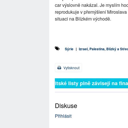
car výslovně nakázal. Je myslím ho
reprodukuje v přemýšlení Miroslava 
situaci na Blízkém východě.
Sýrie
|
Izrael, Palestina, Blízký a Stř
Vytisknout
Britské listy plně závisejí na
Diskuse
Přihlásit