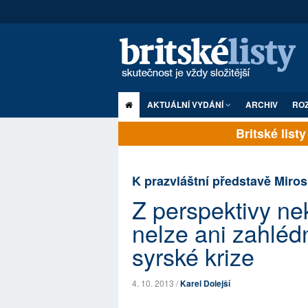
AKTUÁLNÍ VYDÁNÍ
ARCHIV
RO
Britské listy p
K prazvláštní představě Miros
Z perspektivy nek
nelze ani zahléd
syrské krize
4. 10. 2013 /
Karel Dolejší