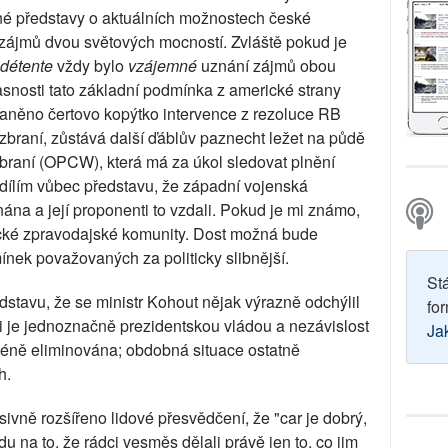
né představy o aktuálních možnostech české
zájmů dvou světových mocností. Zvláště pokud je
détente
vždy bylo
vzájemné
uznání zájmů obou
snosti tato základní podmínka z americké strany
raněno čertovo kopýtko intervence z rezoluce RB
raní, zůstává další ďáblův paznecht ležet na půdě
raní (OPCW), která má za úkol sledovat plnění
sdílím vůbec představu, že západní vojenská
nána a její proponenti to vzdali. Pokud je mi známo,
rické zpravodajské komunity. Dost možná bude
nek považovaných za politicky slibnější.
St
dstavu, že se ministr Kohout nějak výrazně odchýlil
for
i je jednoznačně prezidentskou vládou a nezávislost
Ja
méně eliminována; obdobná situace ostatně
h.
vně rozšířeno lidové přesvědčení, že "car je dobrý,
u na to, že rádci vesměs dělali právě jen to, co jim