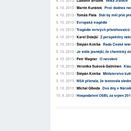
4. 10. 2013 /
Lubomír Brožek
Velká žranice
4. 10. 2013 /
Martin Kunštek
Proč dodnes ne
4. 10. 2013 /
Tomáš Fiala
Stát by měl přát 
5. 10. 2013 /
Evropská tragédie
5. 10. 2013 /
Tragédie mrtvých přistěhovalců 
4. 10. 2013 /
Karel Dolejší
Z perspektivy nekr
5. 10. 2013 /
Štěpán Kotrba
Rada České telev
5. 10. 2013 /
Je stále jasnější, že chemický ú
4. 10. 2013 /
Petr Wagner
O nevolení
3. 10. 2013 /
Veronika Sušová-Salminen
Klau
4. 10. 2013 /
Štěpán Kotrba
Ministerstvo kultu
3. 10. 2013 /
NSA přiznala, že testovala sledov
3. 10. 2013 /
Michal Giboda
Dva dny v Národní
15. 9. 2013 /
Hospodaření OSBL za srpen 201