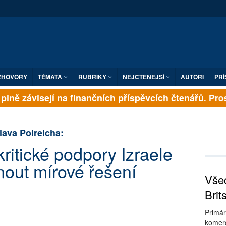
ZHOVORY
TÉMATA
RUBRIKY
NEJČTENĚJŠÍ
AUTOŘI
PŘÍ
lně závisejí na finančních příspěvcích čtenářů. Prosí
lava Polreicha:
ritické podpory Izraele
nout mírové řešení
Všec
Brit
Primár
komerc