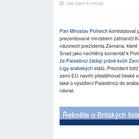
čas čtení 4 minuty
Pan Miroslav Polreich
kontrastoval p
prezentované ministrem zahraničí K
názorech prezidenta Zemana, které j
Snad jako nechtěný komentář k Polr
že Palestinci žádají právě kvůli Z
Ligy arabských států
. Prezident toti
zemí EU navrhl přestěhovat české ve
také o vysídlení Palestinců do arabs
návrat.