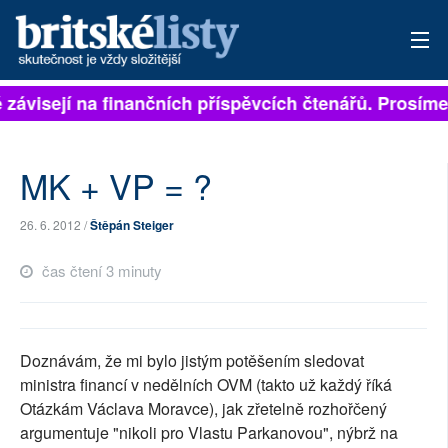
ě závisejí na finančních příspěvcích čtenářů. Prosíme,
PŘIHLÁSIT
AKTUÁLNÍ VYDÁNÍ
MK + VP = ?
ARCHIV
26. 6. 2012 /
Štěpán Steiger
ROZHOVORY
čas čtení 3 minuty
TÉMATA
NEJČTENĚJŠÍ ZA 7 DNÍ
Doznávám, že mi bylo jistým potěšením sledovat
AUTOŘI
ministra financí v nedělních OVM (takto už každý říká
Otázkám Václava Moravce), jak zřetelně rozhořčený
PŘÍSPĚVKY NA PROVOZ
argumentuje "nikoli pro Vlastu Parkanovou", nýbrž na