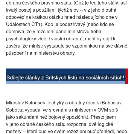
obranu českého právního státu. (Což je teď jeho stálý, asi
SOCIÁLNÍ SÍTĚ
trvalý postoj s použitím i týchž slov -- viz jeho dlouhá
odpověď na krátkou otázku hned následujícího dne v
RUBRIKY
Událostech ČT1). Kdo je podezřívavý (nebo kdo se
domnívá, že v rozčilení páně ministrovu třeba
PLNÁ VERZE STRÁNEK
psychologicky vidět i vlastní obranu), mohl by dojít k
závěru, že ministr vystupuje se vzpomínkou na své dávné
působení na ministerstvu obrany.
Miroslav Kalousek je chytrý a obratný řečník (Bohuslav
Sobotka vypadal ve srovnání s ministrem v OVM spíš
jako sekundant než bojovný opozičník). Přesto jsem
v jeho obraně českého státu rozpoznal dvě logické
mezery -- které buď ve svém rozezlení buď přehlédl, nebo