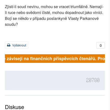
Zjistí-li soud nevinu, mohou se vracet triumfálně. Nemají-
li ruce nebo svědomí čisté, mohou dopadnout jako viníci.
Bojí se někdo v případu poslankyně Vlasty Parkanové
soudu?
0
Vytisknout
lně závisejí na finančních příspěvcích čtenářů. Prosím
20780
Diskuse