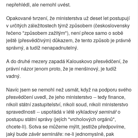
nepřehlédl, ale nemohl uvést.
Opakované tvrzení, že ministerstva už deset let postupují
v určitých záležitostech týmž způsobem (československy
řečeno "způsobem zažitým"), není přece samo o sobě
ještě (přesvědčivým) důkazem, že tento způsob je právně
správný, a tudíž nenapadnutelný.
A do druhé mezery zapadá Kalouskovo přesvědčení, že
právní názor jenom proto, že je menšinový, je tudíž
vadný.
Navíc jsem se nemohl než usmát, když na podporu svého
přesvědčení uvedl, že jeho ministerstvo -- tedy finance,
nikoli státní zastupitelství, nikoli soud, nikoli ministerstvo
spravedlnosti -- uspořádá v létě
výkladový seminář
o
postupu státní správy (jejích "vrcholových orgánů",
chcete-li). Sotva se můžeme mýlit, jestliže předpovíme,
jaký bude závěr semináře: ne-li jednomyslně, pak