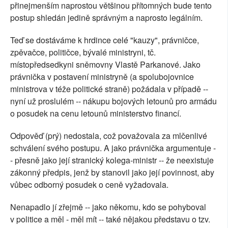
přinejmenším naprostou většinou přítomných bude tento
postup shledán jedině správným a naprosto legálním.
Teď se dostáváme k hrdince celé "kauzy", právničce,
zpěvačce, političce, bývalé ministryni, tč.
místopředsedkyni sněmovny Vlastě Parkanové. Jako
právnička v postavení ministryně (a spolubojovnice
ministrova v téže politické straně) požádala v případě --
nyní už proslulém -- nákupu bojových letounů pro armádu
o posudek na cenu letounů ministerstvo financí.
Odpověď (prý) nedostala, což považovala za mlčenlivé
schválení svého postupu. A jako právnička argumentuje -
- přesně jako její stranický kolega-ministr -- že neexistuje
zákonný předpis, jenž by stanovil jako její povinnost, aby
vůbec odborný posudek o ceně vyžadovala.
Nenapadlo jí zřejmě -- jako někomu, kdo se pohyboval
v politice a měl - měl mít -- také nějakou představu o tzv.