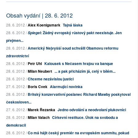
Obsah vydání | 28. 6. 2012
28. 6. 2012 /
Alex Koenigsmark
Tajná láska
28. 6. 2012 /
: Žádný evropský růstový pakt neexistuje. Jen
Spiegel
přejmen...
28. 6. 2012 /
Americký Nejvyšší soud schválil Obamovu reformu
zdravotnictví
28. 6. 2012 /
Petr Uhl
Kalousek s Nečasem hrajou va banque
28. 6. 2012 /
Milan Neubert
... a pak přicházím já, celý v bílém...
28. 6. 2012 /
Chceme nezávislou justici
27. 6. 2012 /
Boris Cvek
Alarmující novinka
28. 6. 2012 /
Britský konzervativní poslanec Richard Mawby poskytoval
českosloven...
27. 6. 2012 /
Marek Řezanka
Jedno odvolání a neodvolaní plukovníci
28. 6. 2012 /
Milan Valach
Církevní restituce. Útok na svobodu a
demokracii
28. 6. 2012 /
Co má hájit český premiér na evropském summitu, pokud