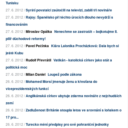
Tunisku
27. 6. 2012 /
Syrští povstalci zaútočili na televizi, zabili tři novináře
27. 6. 2012 /
Rajoy: Španělsko při těchto úrocích dlouho nevydrží s
financováním
27. 6. 2012 /
Miroslav Opálka
Nenechme se zastrašit -- bojkotujme II.
pilíř důchodové reformy!
27. 6. 2012 /
Pavel Pečínka
Klára Lalonika Procházková: Dala bych si
ještě Kubu
27. 6. 2012 /
Rudolf Převrátil
Vatikán - katolická církev jako stát a
politická moc
27. 6. 2012 /
Milan Daniel
Loupež podle zákona
26. 6. 2012 /
Mohamed Morsí jmenuje ženu a křesťana do
viceprezidentských funkcí
26. 6. 2012 /
Anglikánská církev ubytuje zdarma novináře z nejchudších
zemí
26. 6. 2012 /
Zadluženost Británie stoupla letos ve srovnání s loňskem o
17 pro...
26. 6. 2012 /
Turecko mění předpisy pro své pohraniční jednotky