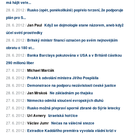
má hájit veře...
28. 6. 2012 /
Rusko (opět, poněkolikáté) popřelo tvrzení, že podporuje
plán pro S...
28. 6. 2012 /
Jan Paul
Když se dojmologie stane názorem, aneb když
účel světí prostředky
28. 6. 2012 /
Britský ministr financí označen po svém nejnovějším
obratu o 180 st...
28. 6. 2012 /
Banka Barclays pokutována v USA a v Británii částkou
290 milionů liber
27. 6. 2012 /
Michael Marčák
28. 6. 2012 /
ProAlt k odvolání ministra Jiřího Pospíšila
28. 6. 2012 /
Demonstrace na podporu nezávislosti české justice
28. 6. 2012 /
Jan Mrskoš
Ne základnám po thajsku
27. 6. 2012 /
Německo odmítá sloučení evropských dluhů
27. 6. 2012 /
Rusko možná přepraví sporné zbraně do Sýrie letecky
27. 6. 2012 /
Uri Avnery
Izraelská hořčice
27. 6. 2012 /
Václav Jumr
Nečas na válečné stezce
27. 6. 2012 /
Extradice Kaddáfího premiéra vyvolala vládní krizi v