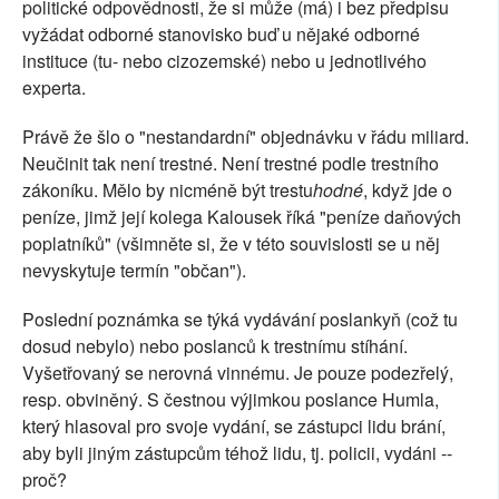
politické odpovědnosti, že si může (má) i bez předpisu
vyžádat odborné stanovisko buď u nějaké odborné
instituce (tu- nebo cizozemské) nebo u jednotlivého
experta.
Právě že šlo o "nestandardní" objednávku v řádu miliard.
Neučinit tak není trestné. Není trestné podle trestního
zákoníku. Mělo by nicméně být trestu
hodné
, když jde o
peníze, jimž její kolega Kalousek říká "peníze daňových
poplatníků" (všimněte si, že v této souvislosti se u něj
nevyskytuje termín "občan").
Poslední poznámka se týká vydávání poslankyň (což tu
dosud nebylo) nebo poslanců k trestnímu stíhání.
Vyšetřovaný se nerovná vinnému. Je pouze podezřelý,
resp. obviněný. S čestnou výjimkou poslance Humla,
který hlasoval pro svoje vydání, se zástupci lidu brání,
aby byli jiným zástupcům téhož lidu, tj. policii, vydáni --
proč?