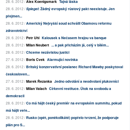
28. 6. 2012 /
Alex Koenigsmark
Tajná láska
28. 6. 2012 /
: Žádný evropský růstový pakt neexistuje. Jen
Spiegel
přejmen...
28. 6. 2012 /
Americký Nejvyšší soud schválil Obamovu reformu
zdravotnictví
28. 6. 2012 /
Petr Uhl
Kalousek s Nečasem hrajou va banque
28. 6. 2012 /
Milan Neubert
... a pak přicházím já, celý v bílém...
28. 6. 2012 /
Chceme nezávislou justici
27. 6. 2012 /
Boris Cvek
Alarmující novinka
28. 6. 2012 /
Britský konzervativní poslanec Richard Mawby poskytoval
českosloven...
27. 6. 2012 /
Marek Řezanka
Jedno odvolání a neodvolaní plukovníci
28. 6. 2012 /
Milan Valach
Církevní restituce. Útok na svobodu a
demokracii
28. 6. 2012 /
Co má hájit český premiér na evropském summitu, pokud
má hájit veře...
28. 6. 2012 /
Rusko (opět, poněkolikáté) popřelo tvrzení, že podporuje
plán pro S...