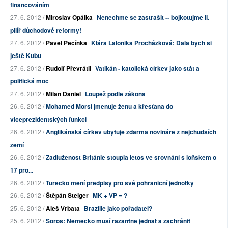
financováním
27. 6. 2012 /
Miroslav Opálka
Nenechme se zastrašit -- bojkotujme II.
pilíř důchodové reformy!
27. 6. 2012 /
Pavel Pečínka
Klára Lalonika Procházková: Dala bych si
ještě Kubu
27. 6. 2012 /
Rudolf Převrátil
Vatikán - katolická církev jako stát a
politická moc
27. 6. 2012 /
Milan Daniel
Loupež podle zákona
26. 6. 2012 /
Mohamed Morsí jmenuje ženu a křesťana do
viceprezidentských funkcí
26. 6. 2012 /
Anglikánská církev ubytuje zdarma novináře z nejchudších
zemí
26. 6. 2012 /
Zadluženost Británie stoupla letos ve srovnání s loňskem o
17 pro...
26. 6. 2012 /
Turecko mění předpisy pro své pohraniční jednotky
26. 6. 2012 /
Štěpán Steiger
MK + VP = ?
25. 6. 2012 /
Aleš Vrbata
Brazílie jako pořadatel?
25. 6. 2012 /
Soros: Německo musí razantně jednat a zachránit