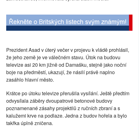
SOCIÁLNÍ SÍTĚ
RUBRIKY
PLNÁ VERZE STRÁNEK
Prezident Asad v úterý večer v projevu k vládě prohlásil,
že jeho země je ve válečném stavu. Útok na budovu
televize asi 20 km jižně od Damašku, stejně jako noční
boje na předměstí, ukazují, že násilí právě naplno
zasáhlo hlavní město.
Krátce po útoku televize přerušila vysílání. Ještě předtím
odvysílala záběry dvoupatrové betonové budovy
poznamenané zásahy projektilů z ručních zbraní a s
kalužemi krve na podlaze. Jedna z budov hořela a bylo
takřka úplně zničena.