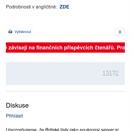
Podrobnosti v angličtině:
ZDE
0
Vytisknout
lně závisejí na finančních příspěvcích čtenářů. Prosí
13172
Diskuse
Přihlásit
Upozorňujeme, že Britské listy jako soukromý server si