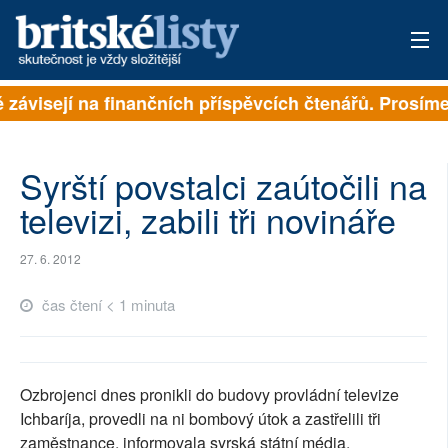
ě závisejí na finančních příspěvcích čtenářů. Prosíme,
PŘIHLÁSIT
AKTUÁLNÍ VYDÁNÍ
Syrští povstalci zaútočili na
ARCHIV
televizi, zabili tři novináře
ROZHOVORY
27. 6. 2012
TÉMATA
čas čtení < 1 minuta
NEJČTENĚJŠÍ ZA 7 DNÍ
AUTOŘI
Ozbrojenci dnes pronikli do budovy provládní televize
Ichbaríja, provedli na ni bombový útok a zastřelili tři
PŘÍSPĚVKY NA PROVOZ
zaměstnance, informovala syrská státní média.