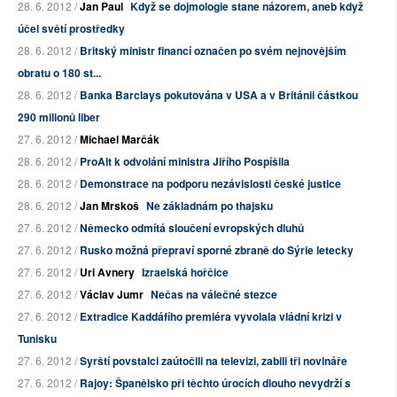
28. 6. 2012 /
Jan Paul
Když se dojmologie stane názorem, aneb když
účel světí prostředky
28. 6. 2012 /
Britský ministr financí označen po svém nejnovějším
obratu o 180 st...
28. 6. 2012 /
Banka Barclays pokutována v USA a v Británii částkou
290 milionů liber
27. 6. 2012 /
Michael Marčák
28. 6. 2012 /
ProAlt k odvolání ministra Jiřího Pospíšila
28. 6. 2012 /
Demonstrace na podporu nezávislosti české justice
28. 6. 2012 /
Jan Mrskoš
Ne základnám po thajsku
27. 6. 2012 /
Německo odmítá sloučení evropských dluhů
27. 6. 2012 /
Rusko možná přepraví sporné zbraně do Sýrie letecky
27. 6. 2012 /
Uri Avnery
Izraelská hořčice
27. 6. 2012 /
Václav Jumr
Nečas na válečné stezce
27. 6. 2012 /
Extradice Kaddáfího premiéra vyvolala vládní krizi v
Tunisku
27. 6. 2012 /
Syrští povstalci zaútočili na televizi, zabili tři novináře
27. 6. 2012 /
Rajoy: Španělsko při těchto úrocích dlouho nevydrží s