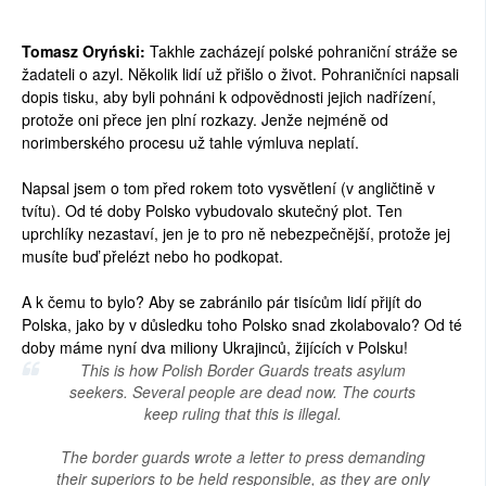
Tomasz Oryński:
Takhle zacházejí polské pohraniční stráže se
žadateli o azyl. Několik lidí už přišlo o život. Pohraničníci napsali
dopis tisku, aby byli pohnáni k odpovědnosti jejich nadřízení,
protože oni přece jen plní rozkazy. Jenže nejméně od
norimberského procesu už tahle výmluva neplatí.
Napsal jsem o tom před rokem toto vysvětlení (v angličtině v
tvítu). Od té doby Polsko vybudovalo skutečný plot. Ten
uprchlíky nezastaví, jen je to pro ně nebezpečnější, protože jej
musíte buď přelézt nebo ho podkopat.
A k čemu to bylo? Aby se zabránilo pár tisícům lidí přijít do
Polska, jako by v důsledku toho Polsko snad zkolabovalo? Od té
doby máme nyní dva miliony Ukrajinců, žijících v Polsku!
This is how Polish Border Guards treats asylum
seekers. Several people are dead now. The courts
keep ruling that this is illegal.
The border guards wrote a letter to press demanding
their superiors to be held responsible, as they are only