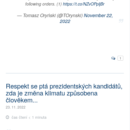
following orders. (1)
https://t.co/NZvOPpljBr
— Tomasz Oryński (@TOrynski)
November 22,
2022
1
Respekt se ptá prezidentských kandidátů,
zda je změna klimatu způsobena
člověkem...
23. 11. 2022
čas čtení < 1 minuta