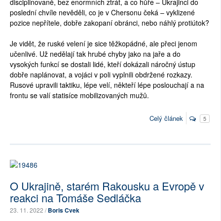
disciplinovaně, bez enormních ztrát, a co hůře – Ukrajinci do
poslední chvíle nevěděli, co je v Chersonu čeká – vyklizené
pozice nepřítele, dobře zakopaní obránci, nebo náhlý protiútok?
Je vidět, že ruské velení je sice těžkopádné, ale přeci jenom
učenlivé. Už nedělají tak hrubé chyby jako na jaře a do
vysokých funkcí se dostali lidé, kteří dokázali náročný ústup
dobře naplánovat, a vojáci v poli vyplnili obdržené rozkazy.
Rusové upravili taktiku, lépe velí, někteří lépe poslouchají a na
frontu se valí statisíce mobilizovaných mužů.
Celý článek
5
O Ukrajině, starém Rakousku a Evropě v
reakci na Tomáše Sedláčka
23. 11. 2022 /
Boris Cvek