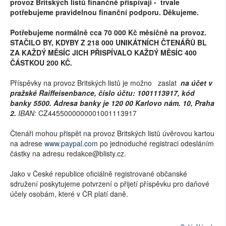
provoz Britských listů finančně přispívají - trvale
potřebujeme pravidelnou finanční podporu. Děkujeme.
Potřebujeme normálně cca 70 000 Kč měsíčně na provoz.
STAČILO BY, KDYBY Z 218 000 UNIKÁTNÍCH ČTENÁŘŮ BL
ZA KAŽDÝ MĚSÍC JICH PŘISPÍVALO KAŽDÝ MĚSÍC 400
ČÁSTKOU 200 KČ.
Příspěvky na provoz Britských listů je možno zaslat
na účet v
pražské Raiffeisenbance, číslo účtu: 1001113917, kód
banky 5500. Adresa banky je 120 00 Karlovo nám. 10, Praha
2.
IBAN:
CZ4455000000001001113917
Čtenáři mohou přispět na provoz Britských listů úvěrovou kartou
na adrese
www.paypal.com
po jednoduché registraci odesláním
částky na adresu redakce@blisty.cz.
Jako v České republice oficiálně registrované občanské
sdružení poskytujeme potvrzení o přijetí příspěvku pro daňové
účely osobám, které v ČR platí daně.