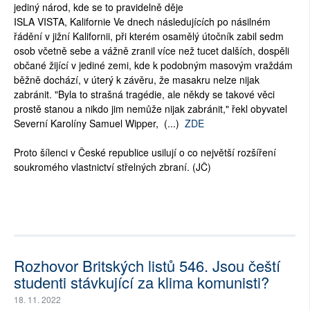
jediný národ, kde se to pravidelně děje
ISLA VISTA, Kalifornie Ve dnech následujících po násilném
řádění v jižní Kalifornii, při kterém osamělý útočník zabil sedm
osob včetně sebe a vážně zranil více než tucet dalších, dospěli
občané žijící v jediné zemi, kde k podobným masovým vraždám
běžně dochází, v úterý k závěru, že masakru nelze nijak
zabránit. "Byla to strašná tragédie, ale někdy se takové věci
prostě stanou a nikdo jim nemůže nijak zabránit," řekl obyvatel
Severní Karolíny Samuel Wipper, (...)
ZDE
Proto šílenci v České republice usilují o co největší rozšíření
soukromého vlastnictví střelných zbraní. (JČ)
Rozhovor Britských listů 546. Jsou čeští
studenti stávkující za klima komunisti?
18. 11. 2022