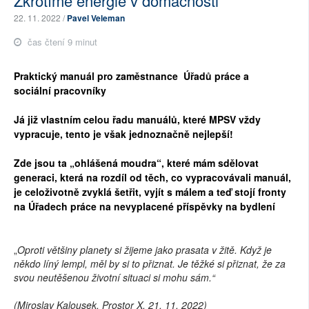
Zkrotíme energie v domácnosti
22. 11. 2022 /
Pavel Veleman
čas čtení 9 minut
Praktický manuál pro zaměstnance Úřadů práce a
sociální pracovníky
Já již vlastním celou řadu manuálů, které MPSV vždy
vypracuje, tento je však jednoznačně nejlepší!
Zde jsou ta „ohlášená moudra“, které mám sdělovat
generaci, která na rozdíl od těch, co vypracovávali manuál,
je celoživotně zvyklá šetřit, vyjít s málem a teď stojí fronty
na Úřadech práce na nevyplacené příspěvky na bydlení
„
Oproti většiny planety si žijeme jako prasata v žitě. Když je
někdo líný lempl, měl by si to přiznat. Je těžké si přiznat, že za
svou neutěšenou životní situaci si mohu sám.“
(Miroslav Kalousek, Prostor X, 21. 11. 2022)