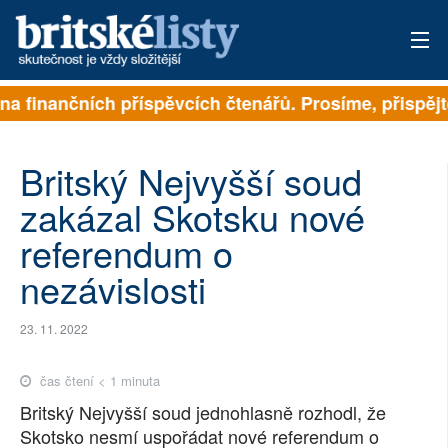
ejí na finančních příspěvcích čtenářů. Prosíme, přispě
PŘIHLÁSIT
AKTUÁLNÍ VYDÁNÍ
Britský Nejvyšší soud
ARCHIV
zakázal Skotsku nové
referendum o
ROZHOVORY
nezávislosti
TÉMATA
23. 11. 2022
NEJČTENĚJŠÍ ZA 7 DNÍ
AUTOŘI
čas čtení < 1 minuta
Britský Nejvyšší soud jednohlasně rozhodl, že
PŘÍSPĚVKY NA PROVOZ
Skotsko nesmí uspořádat nové referendum o