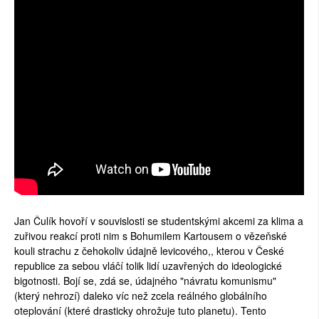
Jan Čulík hovoří v souvislosti se studentskými akcemi za klima a
zuřivou reakcí proti nim s Bohumilem Kartousem o vězeňské
kouli strachu z čehokoliv údajně levicového,, kterou v České
republice za sebou vláčí tolik lidí uzavřených do ideologické
bigotnosti. Bojí se, zdá se, údajného "návratu komunismu"
(který nehrozí) daleko víc než zcela reálného globálního
oteplování (které drasticky ohrožuje tuto planetu). Tento