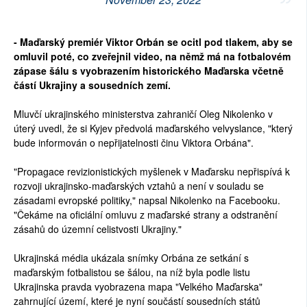
- Maďarský premiér Viktor Orbán se ocitl pod tlakem, aby se
omluvil poté, co zveřejnil video, na němž má na fotbalovém
zápase šálu s vyobrazením historického Maďarska včetně
částí Ukrajiny a sousedních zemí.
Mluvčí ukrajinského ministerstva zahraničí Oleg Nikolenko v
úterý uvedl, že si Kyjev předvolá maďarského velvyslance, "který
bude informován o nepřijatelnosti činu Viktora Orbána".
"Propagace revizionistických myšlenek v Maďarsku nepřispívá k
rozvoji ukrajinsko-maďarských vztahů a není v souladu se
zásadami evropské politiky," napsal Nikolenko na Facebooku.
"Čekáme na oficiální omluvu z maďarské strany a odstranění
zásahů do územní celistvosti Ukrajiny."
Ukrajinská média ukázala snímky Orbána ze setkání s
maďarským fotbalistou se šálou, na níž byla podle listu
Ukrajinska pravda vyobrazena mapa "Velkého Maďarska"
zahrnující území, které je nyní součástí sousedních států