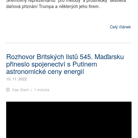
Sněmovny reprezentantů "pro metody a prostředky" šestiletá
daňová přiznání Trumpa a některých jeho firem.
Celý článek
Rozhovor Britských listů 545. Maďarsku
přineslo spojenectví s Putinem
astronomické ceny energií
15. 11. 2022
čas čtení < 1 minuta