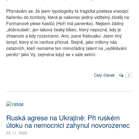
Přiznávám se, že jsem typologicky ta tragická postava vracejcí
tlačenku do tomboly, která je nakonec jediný viditelný zloděj na
Formanově plese hasičů (Hoří má panenko). Nejsem žádný
„dobroušek“, jen takový český blbec, který nepozná, kdy je
zhasnuto a kdy rozsvíceno. Ano, pane Kalousku: Jsem líný
lempl, který si to nechce přiznat. Stejně, jako miliony nás
ostatních, kteří nemáme ten mimořádný talent na „vydělávání
peněz“ jako Vy, zejména když se v sále setmí.
Celý článek
3
Ruská agrese na Ukrajině: Při ruském
útoku na nemocnici zahynul novorozenec
23. 11. 2022