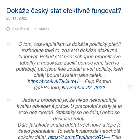
Dokáže český stát efektivně fungovat?
23. 11. 2022
čas čtení < 1 minuta
O tom, zda kapitalismus dokáže politicky přežít
rozhoduje také to, zda stát dokáže efektivně
fungovat. Pokud stát není schopen propojit dvě
tabulky a nedokáže zacílit pomoc těm, kteří to
potřebují, pak jsou lidé zoufalí a volí politiky, kteří
chtějí bourat systém jako celek...
https://t.co/kvkT8Qi4pU
— Filip Pertold
(@FPertold)
November 22, 2022
Jeden z problémů je, že nikdo nekontroluje
kvalitu odvedené práce. U pracování s daty je to
více než zjevné. Statistiky se nedělají nebo se
desinterpretují.
Dále jakákoliv snaha udělat věci nově a lépe je
často potrestána. To vede k naprosté neochotě
cokoliv dělat.
https://t.co/mEw8bm42RU
— Filip