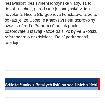
nezávislosti bez svolení londýnské vlády. Ta to
SOCIÁLNÍ SÍTĚ
dovolit nechce, paradoxně je londýnská vláda
nevolená. Nicola Sturgeonová konstatovala, že to
RUBRIKY
dokazuje, že Spojené království není dobrovolný
svazek národů. Paradoxně se tak podle
PLNÁ VERZE STRÁNEK
pozorovatelů stávají každê další volby ve Skotsku
referendem o nezávislosti. Další podrobnosti
později.