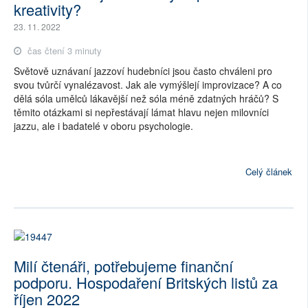
kreativity?
23. 11. 2022
čas čtení 3 minuty
Světově uznávaní jazzoví hudebníci jsou často chváleni pro
svou tvůrčí vynalézavost. Jak ale vymýšlejí improvizace? A co
dělá sóla umělců lákavější než sóla méně zdatných hráčů? S
těmito otázkami si nepřestávají lámat hlavu nejen milovníci
jazzu, ale i badatelé v oboru psychologie.
Celý článek
Milí čtenáři, potřebujeme finanční
podporu. Hospodaření Britských listů za
říjen 2022