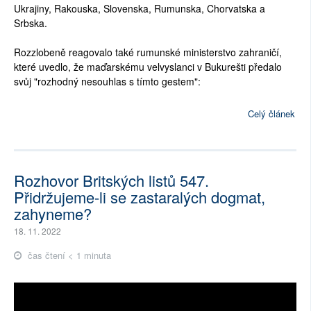
Ukrajiny, Rakouska, Slovenska, Rumunska, Chorvatska a
Srbska.
Rozzlobeně reagovalo také rumunské ministerstvo zahraničí,
které uvedlo, že maďarskému velvyslanci v Bukurešti předalo
svůj "rozhodný nesouhlas s tímto gestem":
Celý článek
Rozhovor Britských listů 547.
Přidržujeme-li se zastaralých dogmat,
zahyneme?
18. 11. 2022
čas čtení < 1 minuta