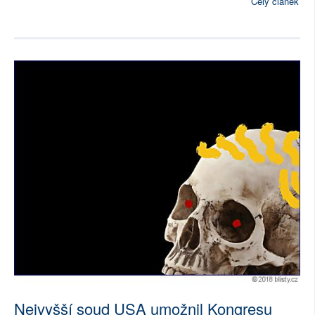
Celý článek
Nejvyšší soud USA umožnil Kongresu