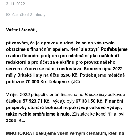
3. 11. 2022
čas čtení 2 minuty
Vážení čtenáři,
přiznávám, že je opravdu nudné, že se na vás trvale
obracíme s finančním apelem. Není ale zbytí. Potřebujeme
trvalou finanční podporu pro minimální plat našich tří
redaktorů a pro účet za elektřinu pro provoz našeho
serveru. Znovu se nám jí nedostává. Koncem října 2022
měly Britské listy na účtu 3268 Kč. Potřebujeme měsíčně
přibližně 70 000 Kč. Děkujeme. (JČ)
V říjnu 2022 přispěli čtenáři finančně na
Britské listy
celkovou
částko
u
57 523,71
Kč,
výdaje byly
67 331,50
Kč. Finanční
příspěvky čtenářů bohužel nepokrývají celkové výdaje,
takže rychle směřujeme k nule.
Zůstatek ke konci října byl
3268
Kč.
MNOHOKRÁT děkujeme všem věrným čtenářům, kteří na