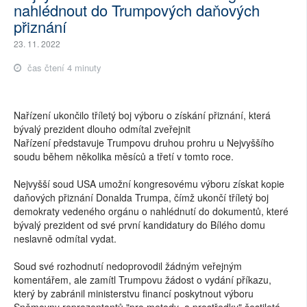
nahlédnout do Trumpových daňových
přiznání
23. 11. 2022
čas čtení 4 minuty
Nařízení ukončilo tříletý boj výboru o získání přiznání, která
bývalý prezident dlouho odmítal zveřejnit
Nařízení představuje Trumpovu druhou prohru u Nejvyššího
soudu během několika měsíců a třetí v tomto roce.
Nejvyšší soud USA umožní kongresovému výboru získat kopie
daňových přiznání Donalda Trumpa, čímž ukončí tříletý boj
demokraty vedeného orgánu o nahlédnutí do dokumentů, které
bývalý prezident od své první kandidatury do Bílého domu
neslavně odmítal vydat.
Soud své rozhodnutí nedoprovodil žádným veřejným
komentářem, ale zamítl Trumpovu žádost o vydání příkazu,
který by zabránil ministerstvu financí poskytnout výboru