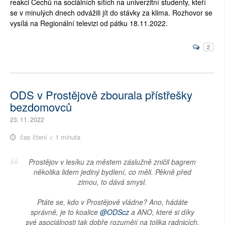
reakci Čechů na sociálních sítích na univerzitní studenty, kteří
se v minulých dnech odvážili jít do stávky za klima. Rozhovor se
vysílá na Regionální televizi od pátku 18.11.2022.
2
ODS v Prostějově zbourala přístřešky
bezdomovců
23. 11. 2022
čas čtení < 1 minuta
Prostějov v lesíku za městem záslužně zničil bagrem
několika lidem jediný bydlení, co měli. Pěkně před
zimou, to dává smysl.
Ptáte se, kdo v Prostějově vládne? Ano, hádáte
správně, je to koalice
@ODScz
a ANO, které si díky
své asociálnosti tak dobře rozumějí na tolika radnicích.