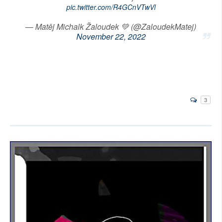
pic.twitter.com/R4GCnVTwVl
— Matěj Michalk Žaloudek 💚 (@ZaloudekMatej)
November 22, 2022
3