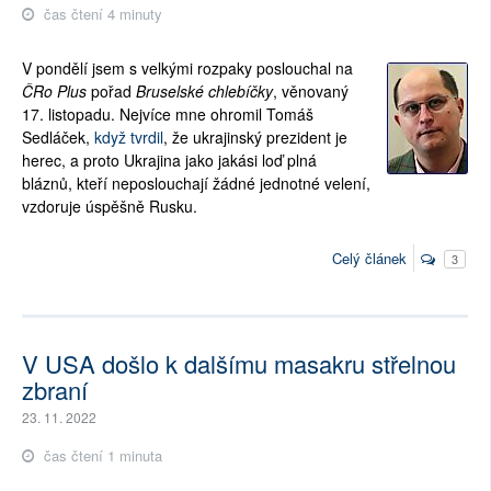
čas čtení 4 minuty
V pondělí jsem s velkými rozpaky poslouchal na
ČRo Plus
pořad
Bruselské chlebíčky
, věnovaný
17. listopadu. Nejvíce mne ohromil Tomáš
Sedláček,
když tvrdil
, že ukrajinský prezident je
herec, a proto Ukrajina jako jakási loď plná
bláznů, kteří neposlouchají žádné jednotné velení,
vzdoruje úspěšně Rusku.
Celý článek
3
V USA došlo k dalšímu masakru střelnou
zbraní
23. 11. 2022
čas čtení 1 minuta