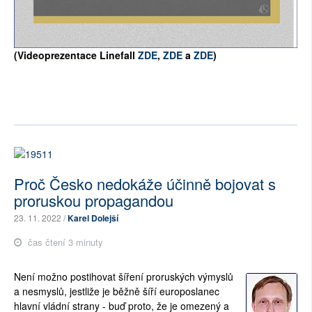
(Videoprezentace Linefall
ZDE
,
ZDE
a
ZDE
)
Proč Česko nedokáže účinně bojovat s
proruskou propagandou
23. 11. 2022 /
Karel Dolejší
čas čtení 3 minuty
Není možno postihovat šíření proruských výmyslů
a nesmyslů, jestliže je běžně šíří europoslanec
hlavní vládní strany - buď proto, že je omezený a