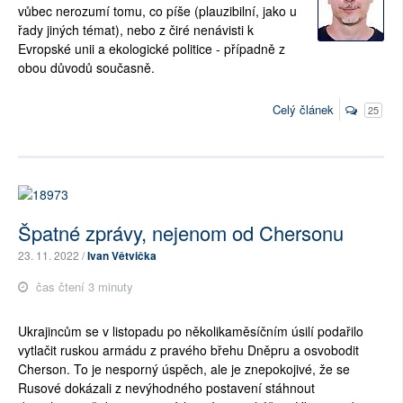
vůbec nerozumí tomu, co píše (plauzibilní, jako u
řady jiných témat), nebo z čiré nenávisti k
Evropské unii a ekologické politice - případně z
obou důvodů současně.
Celý článek
25
Špatné zprávy, nejenom od Chersonu
23. 11. 2022 /
Ivan Větvička
čas čtení 3 minuty
Ukrajincům se v listopadu po několikaměsíčním úsilí podařilo
vytlačit ruskou armádu z pravého břehu Dněpru a osvobodit
Cherson. To je nesporný úspěch, ale je znepokojivé, že se
Rusové dokázali z nevýhodného postavení stáhnout