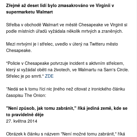
Zřejmě až deset lidí bylo zmasakrováno ve Virginii v
supermarketu Walmart
Střelba v obchodě Walmart ve městě Chesapeake ve Virginii si
podle místních úřadů vyžádala několik mrtvých a zraněných.
Mezi mrtvými je i střelec, uvedlo v úterý na Twitteru město
Chesapeake.
"Policie v Chesapeake potvrzuje incident s aktivním střelcem,
který si vyžádal oběti na životech, ve Walmartu na Sam's Circle.
Střelec je po smrti."
ZDE
”Nedá se k tomu říci nic jiného než citovat z ironického článku
časopisu The Onion:
"Není způsob, jak tomu zabránit," říká jediná země, kde se
to pravidelně děje
27. května 2014
Obrázek k článku s názvem "Není možné tomu zabránit," říká