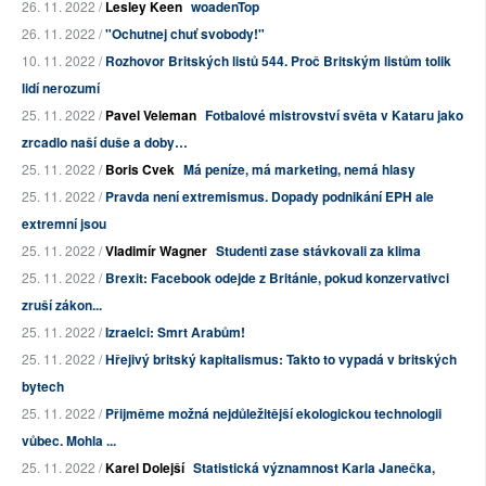
26. 11. 2022 /
Lesley Keen
woadenTop
26. 11. 2022 /
"Ochutnej chuť svobody!"
10. 11. 2022 /
Rozhovor Britských listů 544. Proč Britským listům tolik
lidí nerozumí
25. 11. 2022 /
Pavel Veleman
Fotbalové mistrovství světa v Kataru jako
zrcadlo naší duše a doby…
25. 11. 2022 /
Boris Cvek
Má peníze, má marketing, nemá hlasy
25. 11. 2022 /
Pravda není extremismus. Dopady podnikání EPH ale
extremní jsou
25. 11. 2022 /
Vladimír Wagner
Studenti zase stávkovali za klima
25. 11. 2022 /
Brexit: Facebook odejde z Británie, pokud konzervativci
zruší zákon...
25. 11. 2022 /
Izraelci: Smrt Arabům!
25. 11. 2022 /
Hřejivý britský kapitalismus: Takto to vypadá v britských
bytech
25. 11. 2022 /
Přijměme možná nejdůležitější ekologickou technologii
vůbec. Mohla ...
25. 11. 2022 /
Karel Dolejší
Statistická významnost Karla Janečka,