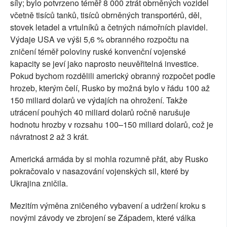
síly; bylo potvrzeno téměř 8 000 ztrát obrněných vozidel
včetně tisíců tanků, tisíců obrněných transportérů, děl,
stovek letadel a vrtulníků a četných námořních plavidel.
Výdaje USA ve výši 5,6 % obranného rozpočtu na
zničení téměř poloviny ruské konvenční vojenské
kapacity se jeví jako naprosto neuvěřitelná investice.
Pokud bychom rozdělili americký obranný rozpočet podle
hrozeb, kterým čelí, Rusko by možná bylo v řádu 100 až
150 miliard dolarů ve výdajích na ohrožení. Takže
utrácení pouhých 40 miliard dolarů ročně narušuje
hodnotu hrozby v rozsahu 100–150 miliard dolarů, což je
návratnost 2 až 3 krát.
Americká armáda by si mohla rozumně přát, aby Rusko
pokračovalo v nasazování vojenských sil, které by
Ukrajina zničila.
Mezitím výměna zničeného vybavení a udržení kroku s
novými závody ve zbrojení se Západem, které válka