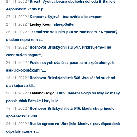
27. 11. 2022 /
Brexit: Vychvalovaná obchodní dohoda Británie s
Japonskem vedla k p...
27. 11. 2022 /
Koncert v Kyjevě - bez světla a bez topení
27. 11. 2022 /
Lesley Keen
sheepSuiter
26. 11. 2022 /
"Zacházelo se s ním jako se zločincem": Nepálský
student neprávem z...
18. 11. 2022 /
Rozhovor Britských listů 547. Přidržujeme-li se
zastaralých dogmat,...
26. 11. 2022 /
Podle nových údajů se počet úmrtí způsobených
elektrokoloběžkami v...
18. 11. 2022 /
Rozhovor Britských listů 546. Jsou čeští studenti
stávkující za kli...
26. 11. 2022 /
Fabiano Golgo
Fifth Element Golgo on why so many
people think Britské Listy is le...
15. 11. 2022 /
Rozhovor Britských listů 545. Maďarsku přineslo
spojenectví s Puti...
26. 11. 2022 /
Ruská agrese na Ukrajině: Moskva pravděpodobně
odpaluje řízené st...