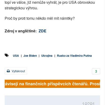
topí ve válce, již nemůže vyhrát, je pro USA obrovskou
strategickou výhrou.
Proč by proti tomu někdo měl mít námitky?
Zdroj v angličtině:
ZDE
USA
|
Joe Biden
|
Ukrajina
|
Rusko za Vladimíra Putina
3
Vytisknout
ě závisejí na finančních příspěvcích čtenářů. Prosíme,