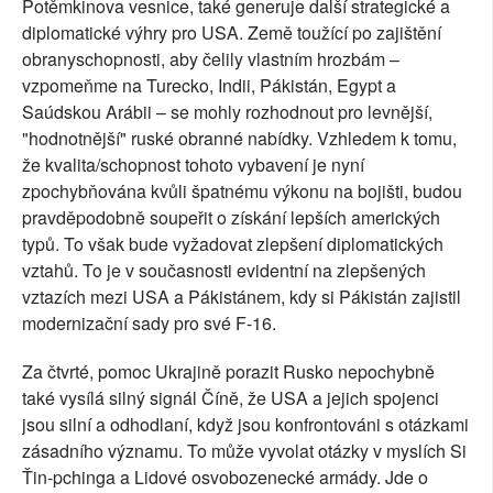
Potěmkinova vesnice, také generuje další strategické a
diplomatické výhry pro USA. Země toužící po zajištění
obranyschopnosti, aby čelily vlastním hrozbám –
vzpomeňme na Turecko, Indii, Pákistán, Egypt a
Saúdskou Arábii – se mohly rozhodnout pro levnější,
"hodnotnější" ruské obranné nabídky. Vzhledem k tomu,
že kvalita/schopnost tohoto vybavení je nyní
zpochybňována kvůli špatnému výkonu na bojišti, budou
pravděpodobně soupeřit o získání lepších amerických
typů. To však bude vyžadovat zlepšení diplomatických
vztahů. To je v současnosti evidentní na zlepšených
vztazích mezi USA a Pákistánem, kdy si Pákistán zajistil
modernizační sady pro své F-16.
Za čtvrté, pomoc Ukrajině porazit Rusko nepochybně
také vysílá silný signál Číně, že USA a jejich spojenci
jsou silní a odhodlaní, když jsou konfrontováni s otázkami
zásadního významu. To může vyvolat otázky v myslích Si
Ťin-pchinga a Lidové osvobozenecké armády. Jde o