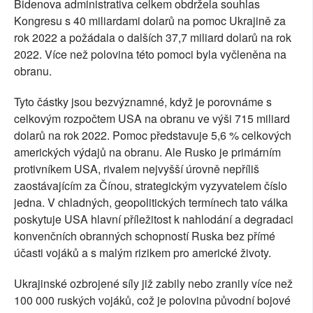
Bidenova administrativa celkem obdržela souhlas
Kongresu s 40 miliardami dolarů na pomoc Ukrajině za
rok 2022 a požádala o dalších 37,7 miliard dolarů na rok
2022. Více než polovina této pomoci byla vyčleněna na
obranu.
Tyto částky jsou bezvýznamné, když je porovnáme s
celkovým rozpočtem USA na obranu ve výši 715 miliard
dolarů na rok 2022. Pomoc představuje 5,6 % celkových
amerických výdajů na obranu. Ale Rusko je primárním
protivníkem USA, rivalem nejvyšší úrovně nepříliš
zaostávajícím za Čínou, strategickým vyzyvatelem číslo
jedna. V chladných, geopolitických termínech tato válka
poskytuje USA hlavní příležitost k nahlodání a degradaci
konvenčních obranných schopností Ruska bez přímé
účasti vojáků a s malým rizikem pro americké životy.
Ukrajinské ozbrojené síly již zabily nebo zranily více než
100 000 ruských vojáků, což je polovina původní bojové