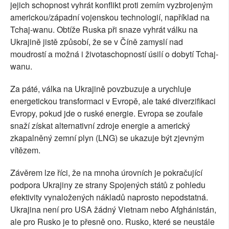
jejich schopnost vyhrát konflikt proti zemím vyzbrojeným
americkou/západní vojenskou technologií, například na
Tchaj-wanu. Obtíže Ruska při snaze vyhrát válku na
Ukrajině jistě způsobí, že se v Číně zamyslí nad
moudrostí a možná i životaschopností úsilí o dobytí Tchaj-
wanu.
Za páté, válka na Ukrajině povzbuzuje a urychluje
energetickou transformaci v Evropě, ale také diverzifikaci
Evropy, pokud jde o ruské energie. Evropa se zoufale
snaží získat alternativní zdroje energie a americký
zkapalněný zemní plyn (LNG) se ukazuje být zjevným
vítězem.
Závěrem lze říci, že na mnoha úrovních je pokračující
podpora Ukrajiny ze strany Spojených států z pohledu
efektivity vynaložených nákladů naprosto nepodstatná.
Ukrajina není pro USA žádný Vietnam nebo Afghánistán,
ale pro Rusko je to přesně ono. Rusko, které se neustále