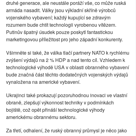
druhé generace, ale neustále poráží vše, co může ruská
armáda nasadit. Války jsou výkladní skříně výrobců
vojenského vybavení; každý kupující se zdravým
rozumem bude chtít technologii vyrobenou vítězem.
Putinův špatný úsudek pouze poskytl fantastickou
marketingovou příležitost pro jeho západní konkurenty.
Všimněte si také, že válka tlačí partnery NATO k rychlému
zvýšení výdajů na 2 % HDP a nad tento cíl. Vzhledem k
technologické výhodě USA v oblasti obranného vybavení
bude značná část těchto dodatečných vojenských výdajů
vynaložena na americké vybavení.
Ukrajinci také prokazují pozoruhodnou inovaci ve vlastní
obraně, zlepšují výkonnost techniky v podmínkách
bojiště, což opět přináší technologické výhody
americkému obrannému sektoru.
Za třetí, odhalení, že ruský obranný průmysl je něco jako