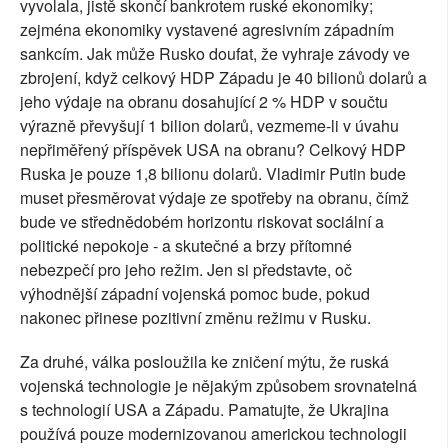
vyvolala, jistě skončí bankrotem ruské ekonomiky;
zejména ekonomiky vystavené agresivním západním
sankcím. Jak může Rusko doufat, že vyhraje závody ve
zbrojení, když celkový HDP Západu je 40 bilionů dolarů a
jeho výdaje na obranu dosahující 2 % HDP v součtu
výrazně převyšují 1 bilion dolarů, vezmeme-li v úvahu
nepřiměřený příspěvek USA na obranu? Celkový HDP
Ruska je pouze 1,8 bilionu dolarů. Vladimir Putin bude
muset přesměrovat výdaje ze spotřeby na obranu, čímž
bude ve střednědobém horizontu riskovat sociální a
politické nepokoje - a skutečné a brzy přítomné
nebezpečí pro jeho režim. Jen si představte, oč
výhodnější západní vojenská pomoc bude, pokud
nakonec přinese pozitivní změnu režimu v Rusku.
Za druhé, válka posloužila ke zničení mýtu, že ruská
vojenská technologie je nějakým způsobem srovnatelná
s technologií USA a Západu. Pamatujte, že Ukrajina
používá pouze modernizovanou americkou technologii