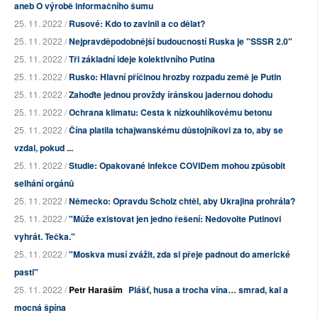
aneb O výrobě informačního šumu
25. 11. 2022 /
Rusové: Kdo to zavinil a co dělat?
25. 11. 2022 /
Nejpravděpodobnější budoucností Ruska je "SSSR 2.0"
25. 11. 2022 /
Tři základní ideje kolektivního Putina
25. 11. 2022 /
Rusko: Hlavní příčinou hrozby rozpadu země je Putin
25. 11. 2022 /
Zahoďte jednou provždy íránskou jadernou dohodu
25. 11. 2022 /
Ochrana klimatu: Cesta k nízkouhlíkovému betonu
25. 11. 2022 /
Čína platila tchajwanskému důstojníkovi za to, aby se
vzdal, pokud ...
25. 11. 2022 /
Studie: Opakované infekce COVIDem mohou způsobit
selhání orgánů
25. 11. 2022 /
Německo: Opravdu Scholz chtěl, aby Ukrajina prohrála?
25. 11. 2022 /
"Může existovat jen jedno řešení: Nedovolte Putinovi
vyhrát. Tečka."
25. 11. 2022 /
"Moskva musí zvážit, zda si přeje padnout do americké
pasti"
25. 11. 2022 /
Petr Haraším
Plášť, husa a trocha vína… smrad, kal a
mocná špína