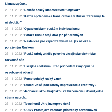
klimatu způso...
23. 11. 2022 /
Dokáže český stát efektivně fungovat?
23. 11. 2022 /
Každá společenská transformace v Rusku "zabraňuje té
následující"
23. 11. 2022 /
O patologickém ruském individualismu
23. 11. 2022 /
Porazit Rusko stojí USA jen pár drobných
23. 11. 2022 /
Nastal čas pro Západ zamyslet se, jak naložit s
poraženým Ruskem
23. 11. 2022 /
Ruské střely zničily polovinu ukrajinské elektrické
rozvodné sítě
23. 11. 2022 /
Ukrajina civilistům: Před příchodem zimy opusťte
osvobozené oblasti
23. 11. 2022 /
Pomstychtivý ruský vztek
23. 11. 2022 /
Studie: Jaké jsou kořeny improvizace a kreativity?
23. 11. 2022 /
Jednání rusko-ukrajinskou válku neukončí, dokud jedna
strana neproh...
23. 11. 2022 /
To nejhorší Ukrajinu teprve čeká
23. 11. 2022 /
ODS v Prostějově zbourala přístřešky bezdomovců