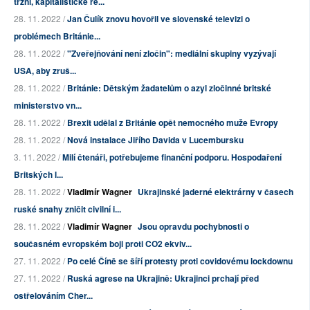
tržní, kapitalistické ře...
28. 11. 2022 /
Jan Čulík znovu hovořil ve slovenské televizi o
problémech Británie...
28. 11. 2022 /
"Zveřejňování není zločin": mediální skupiny vyzývají
USA, aby zruš...
28. 11. 2022 /
Británie: Dětským žadatelům o azyl zločinné britské
ministerstvo vn...
28. 11. 2022 /
Brexit udělal z Británie opět nemocného muže Evropy
28. 11. 2022 /
Nová instalace Jiřího Davida v Lucembursku
3. 11. 2022 /
Milí čtenáři, potřebujeme finanční podporu. Hospodaření
Britských l...
28. 11. 2022 /
Vladimír Wagner
Ukrajinské jaderné elektrárny v časech
ruské snahy zničit civilní i...
28. 11. 2022 /
Vladimír Wagner
Jsou opravdu pochybnosti o
současném evropském boji proti CO2 ekviv...
27. 11. 2022 /
Po celé Číně se šíří protesty proti covidovému lockdownu
27. 11. 2022 /
Ruská agrese na Ukrajině: Ukrajinci prchají před
ostřelováním Cher...