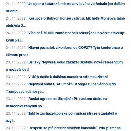
24. 11. 2022 /
Je spor o katarské mistrovství světa ve fotbale jen dalším
oriental...
24. 11. 2022 /
Korupce britských konzervativců: Michelle Moneová tajně
obdržela 2...
24. 11. 2022 /
Více než 70 000 zaměstnanců britských univerzit stávkuje
kvůli plat...
24. 11. 2022 /
Hlavní poznatek z konference COP27? Tyto konference o
klimatu prost...
23. 11. 2022 /
Britský Nejvyšší soud zakázal Skotsku nové referendum
o nezávislosti
23. 11. 2022 /
V USA došlo k dalšímu masakru střelnou zbraní
23. 11. 2022 /
Nejvyšší soud USA umožnil Kongresu nahlédnout do
Trumpových daňovýc...
23. 11. 2022 /
Ruská agrese na Ukrajině: Při ruském útoku na
nemocnici zahynul no...
23. 11. 2022 /
Takhle zacházejí polské pohraniční stráže s žadateli o
azyl...
23. 11. 2022 /
Respekt se ptá prezidentských kandidátů, zda je změna