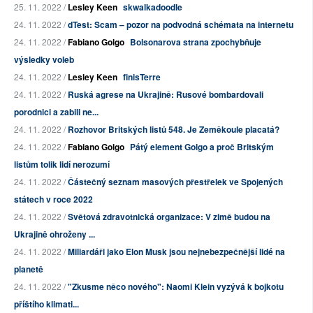
25. 11. 2022 /
Lesley Keen
skwalkadoodle
24. 11. 2022 /
dTest: Scam – pozor na podvodná schémata na internetu
24. 11. 2022 /
Fabiano Golgo
Bolsonarova strana zpochybňuje
výsledky voleb
24. 11. 2022 /
Lesley Keen
finisTerre
24. 11. 2022 /
Ruská agrese na Ukrajině: Rusové bombardovali
porodnici a zabili ne...
24. 11. 2022 /
Rozhovor Britských listů 548. Je Zeměkoule placatá?
24. 11. 2022 /
Fabiano Golgo
Pátý element Golgo a proč Britským
listům tolik lidí nerozumí
24. 11. 2022 /
Částečný seznam masových přestřelek ve Spojených
státech v roce 2022
24. 11. 2022 /
Světová zdravotnická organizace: V zimě budou na
Ukrajině ohroženy ...
24. 11. 2022 /
Miliardáři jako Elon Musk jsou nejnebezpečnější lidé na
planetě
24. 11. 2022 /
"Zkusme něco nového": Naomi Klein vyzývá k bojkotu
příštího klimati...