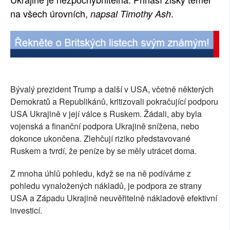
na všech úrovních,
.
napsal Timothy Ash
SOCIÁLNÍ SÍTĚ
RUBRIKY
PLNÁ VERZE STRÁNEK
Bývalý prezident Trump a další v USA, včetně některých
Demokratů a Republikánů, kritizovali pokračující podporu
USA Ukrajině v její válce s Ruskem. Žádali, aby byla
vojenská a finanční podpora Ukrajině snížena, nebo
dokonce ukončena. Zlehčují riziko představované
Ruskem a tvrdí, že peníze by se měly utrácet doma.
Z mnoha úhlů pohledu, když se na ně podíváme z
pohledu vynaložených nákladů, je podpora ze strany
USA a Západu Ukrajině neuvěřitelně nákladově efektivní
investicí.