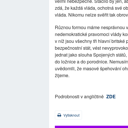
velmi nebezpečné. Stačilo by jen, a
zdá, že každá vláda, ochotná své o
vláda. Nikomu nelze svěřit tak obro
Různou formou máme nesprávnou vlád
nedemokratické pravomoci vlády kons
v níž jsou všechny tři hlavní britské 
bezpečnostní stát, vést nevyprovoko
jednat jako slouha Spojených států, 
do ložnice a do porodnice. Nemusím
uvědomili, že masové špehování ohr
žijeme.
Podrobnosti v angličtině
ZDE
Vytisknout