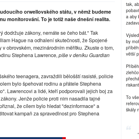
tak, a
pobavi
budoucího orwellovského státu, v němž budeme
a aby 
u monitorování. To je totiž naše dnešní realita.
zadava
rý dodržuje zákony, nemáte se čeho bát." Tak
Výsled
William Hague na odhalení skutečnosti, že Spojené
by moh
ny v obrovském, mezinárodním měřítku. Zkuste o tom,
příběh
větší 
 rodinu Stephena Lawrence,
píše v deníku Guardian
Příběh
zlehčo
kého teenagera, zavraždili bělošští rasisté, policie
přechá
úkolem bylo špehovat rodinu a přátele Stephena
riskant
". Lawrencovi a lidé, kteří podporovali jejich boj za
To vše
 zákony. Jenže policie proti nim nasadila tajné
refero
přiznal, že cílem bylo hledat "dezinformace" a
škály 
ditovat kampaň za spravedlnost pro Stephena