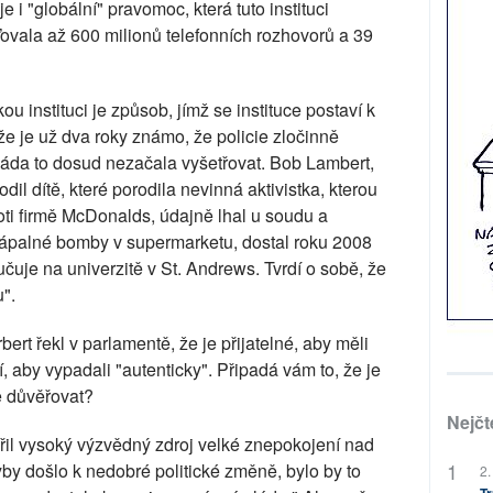
e i "globální" pravomoc, která tuto instituci
vala až 600 milionů telefonních rozhovorů a 39
u instituci je způsob, jímž se instituce postaví k
e je už dva roky známo, že policie zločinně
láda to dosud nezačala vyšetřovat. Bob Lambert,
lodil dítě, které porodila nevinná aktivistka, kterou
oti firmě McDonalds, údajně lhal u soudu a
zápalné bomby v supermarketu, dostal roku 2008
čuje na univerzitě v St. Andrews. Tvrdí o sobě, že
u".
ert řekl v parlamentě, že je přijatelné, aby měli
jí, aby vypadali "autenticky". Připadá vám to, že je
e důvěřovat?
Nejčt
řil vysoký výzvědný zdroj velké znepokojení nad
 došlo k nedobré politické změně, bylo by to
2.