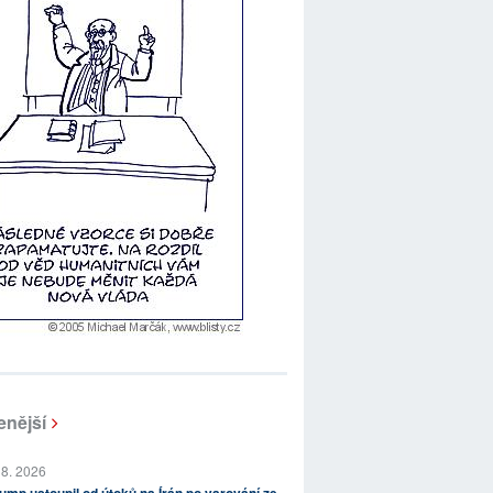
enější
 8. 2026