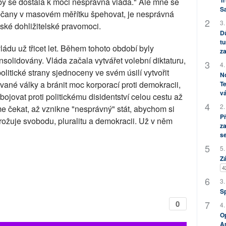
Tr
by se dostala k moci nesprávná vláda." Ale mně se
S
bčany v masovém měřítku špehovat, je nesprávná
3.
vské dohližitelské pravomoci.
Dů
tu
u už třicet let. Během tohoto období byly
za
olidovány. Vláda začala vytvářet volební diktaturu,
4.
politické strany sjednoceny ve svém úsilí vytvořit
No
vané války a bránit moc korporací proti demokracii,
Te
vá
bojovat proti politickému disidentství celou cestu až
2.
e čekat, až vznikne "nesprávný" stát, abychom si
P
ožuje svobodu, pluralitu a demokracii. Už v něm
za
s
5.
Zá
4
3.
S
0
4.
Op
Am