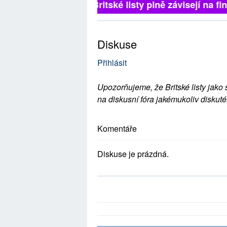
Britské listy plně závisejí na f
Diskuse
Přihlásit
Upozorňujeme, že Britské listy jako 
na diskusní fóra jakémukoliv diskuté
Komentáře
Diskuse je prázdná.