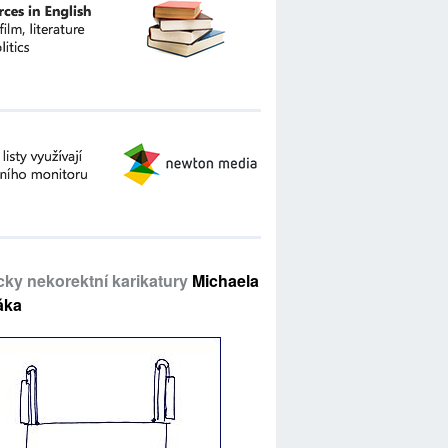
icky nekorektní karikatury
Michaela
áka