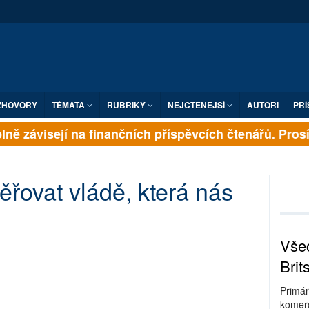
ZHOVORY
TÉMATA
RUBRIKY
NEJČTENĚJŠÍ
AUTOŘI
PŘÍ
ně závisejí na finančních příspěvcích čtenářů. Prosíme
řovat vládě, která nás
Všec
Brit
Primár
komerc