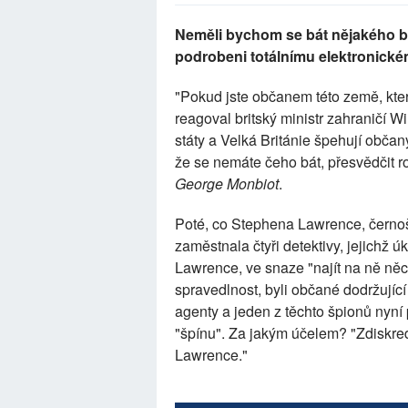
Neměli bychom se bát nějakého 
podrobeni totálnímu elektronickém
"Pokud jste občanem této země, kte
reagoval britský ministr zahraničí 
státy a Velká Británie špehují obča
že se nemáte čeho bát, přesvědčit
George Monbiot
.
Poté, co Stephena Lawrence, černošs
zaměstnala čtyři detektivy, jejichž 
Lawrence, ve snaze "najít na ně něco
spravedlnost, byli občané dodržující
agenty a jeden z těchto špionů nyní 
"špínu". Za jakým účelem? "Zdiskre
Lawrence."