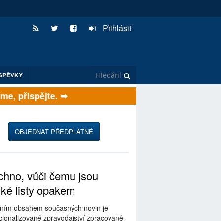
Přihlásit
SPĚVKY
, přispějte. ➥
OBJEDNAT PŘEDPLATNÉ
hno, vůči čemu jsou
ské listy opakem
ním obsahem současných novin je
ionalizované zpravodajství zpracované