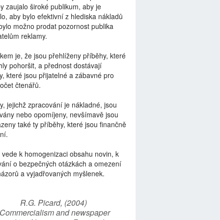
by zaujalo široké publikum, aby je
lo, aby bylo efektivní z hlediska nákladů
bylo možno prodat pozornost publika
telům reklamy.
kem je, že jsou přehlíženy příběhy, které
ly pohoršit, a přednost dostávají
y, které jsou přijatelné a zábavné pro
počet čtenářů.
y, jejichž zpracování je nákladné, jsou
vány nebo opomíjeny, nevšímavě jsou
zeny také ty příběhy, které jsou finančně
ní.
 vede k homogenizaci obsahu novin, k
vání o bezpečných otázkách a omezení
názorů a vyjadřovaných myšlenek.
R.G. Picard, (2004)
“Commercialism and newspaper