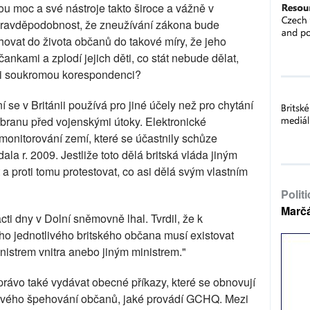
vou moc a své nástroje takto široce a vážně v
 pravděpodobnost, že zneužívání zákona bude
hovat do života občanů do takové míry, že jeho
čankami a zplodí jejich děti, co stát nebude dělat,
ši soukromou korespondenci?
 se v Británii používá pro jiné účely než pro chytání
obranu před vojenskými útoky. Elektronické
monitorování zemí, které se účastnily schůze
la r. 2009. Jestliže toto dělá britská vláda jiným
 a proti tomu protestovat, co asi dělá svým vlastním
Polit
Marč
ti dny v Dolní sněmovně lhal. Tvrdil, že k
 jednotlivého britského občana musí existovat
istrem vnitra anebo jiným ministrem."
í právo také vydávat obecné příkazy, které se obnovují
ového špehování občanů, jaké provádí GCHQ. Mezi