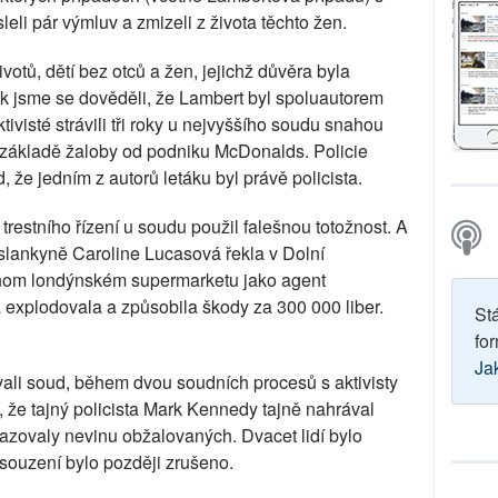
leli pár výmluv a zmizeli z života těchto žen.
otů, dětí bez otců a žen, jejichž důvěra byla
ek jsme se dověděli, že Lambert byl spoluautorem
ivisté strávili tři roky u nejvyššího soudu snahou
a základě žaloby od podniku McDonalds. Policie
že jedním z autorů letáku byl právě policista.
restního řízení u soudu použil falešnou totožnost. A
lankyně Caroline Lucasová řekla v Dolní
dnom londýnském supermarketu jako agent
xplodovala a způsobila škody za 300 000 liber.
St
for
Ja
ovali soud, během dvou soudních procesů s aktivisty
, že tajný policista Mark Kennedy tajně nahrával
kazovaly nevinu obžalovaných. Dvacet lidí bylo
souzení bylo později zrušeno.