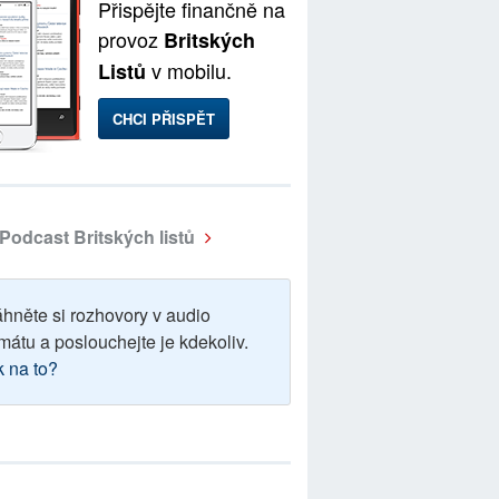
Přispějte finančně na
provoz
Britských
v mobilu.
Listů
CHCI PŘISPĚT
Podcast Britských listů
áhněte si rozhovory v audio
mátu a poslouchejte je kdekoliv.
k na to?