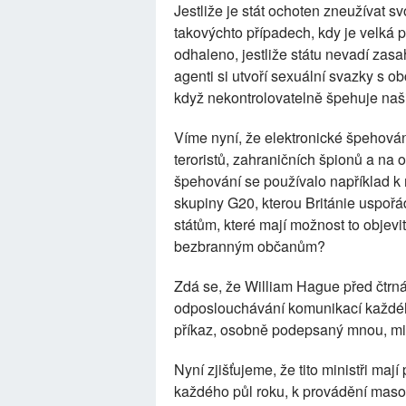
Jestliže je stát ochoten zneužívat s
takovýchto případech, kdy je velká
odhaleno, jestliže státu nevadí zasa
agenti si utvoří sexuální svazky s ob
když nekontrolovatelně špehuje na
Víme nyní, že elektronické špehování
teroristů, zahraničních špionů a na 
špehování se používalo například k 
skupiny G20, kterou Británie uspořáda
státům, které mají možnost to objevit
bezbranným občanům?
Zdá se, že William Hague před čtrnác
odposlouchávání komunikací každého
příkaz, osobně podepsaný mnou, min
Nyní zjišťujeme, že tito ministři maj
každého půl roku, k provádění mas