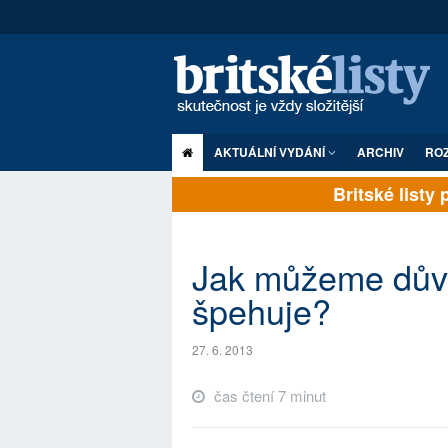
AKTUÁLNÍ VYDÁNÍ
ARCHIV
RO
Britské listy pl
Jak můžeme důvě
špehuje?
27. 6. 2013
čas čtení 7 minut