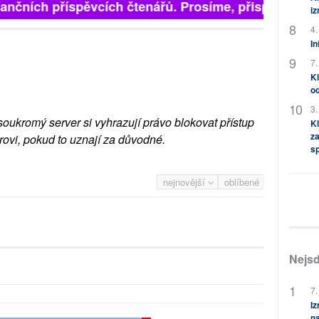
inančních příspěvcích čtenářů. Prosíme, přispějte. ➥
i
4.
In
7.
Kl
od
3.
soukromý server si vyhrazují právo blokovat přístup
Kl
za
rovi, pokud to uznají za důvodné.
s
nejnovější
oblíbené
Nejsd
7.
Iz
na