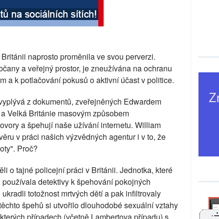
 Británii naprosto proměnila ve svou perverzi.
občany a veřejný prostor, je zneužívána na ochranu
 a k potlačování pokusů o aktivní účast v politice.
 vyplývá z dokumentů, zveřejněných Edwardem
y a Velká Británie masovým způsobem
ovory a špehují naše užívání internetu. William
ěru v práci našich výzvědných agentur i v to, že
oty". Proč?
i o tajné policejní práci v Británii. Jednotka, které
, používala detektivy k špehování pokojných
é ukradli totožnost mrtvých dětí a pak infiltrovaly
 těchto špehů si utvořilo dlouhodobé sexuální vztahy
ěkterých případech (včetně Lambertova případu) s