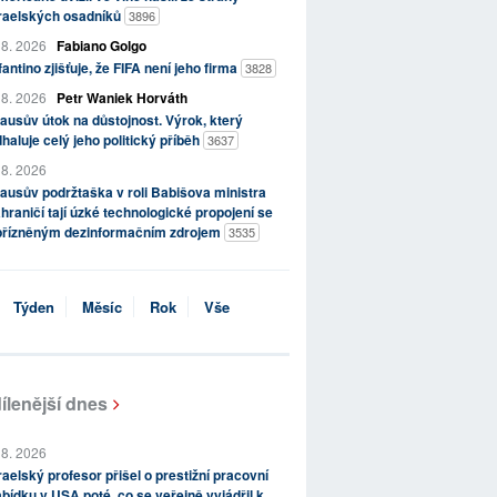
zraelských osadníků
3896
 8. 2026
Fabiano Golgo
fantino zjišťuje, že FIFA není jeho firma
3828
 8. 2026
Petr Waniek Horváth
ausův útok na důstojnost. Výrok, který
haluje celý jeho politický příběh
3637
 8. 2026
ausův podržtaška v roli Babišova ministra
hraničí tají úzké technologické propojení se
přízněným dezinformačním zdrojem
3535
Týden
Měsíc
Rok
Vše
ílenější dnes
 8. 2026
raelský profesor přišel o prestižní pracovní
bídku v USA poté, co se veřejně vyjádřil k