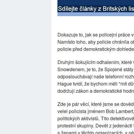
Dokazuje to, jak se policejní práce v
Namísto toho, aby policie chránila 
policie před demokratickým dohledem
Druhým šokujícím odhalením, které
Snowdenem, je to, že Spojené stát
odposlouchávají naše telefonní rozh
Hague tvrdí, že bychom měli "mít dův
dodržují zákon a demokratické hodn
Zde je pár věcí, které jsme se dověděl
velel policista jménem Bob Lambert
politických aktivistů. Tito detektivov
protestní skupiny. Devět z jedenácti
s ženami v těchto organizacích, v n