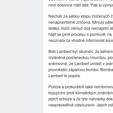
nimi dokonce měli děti. Pak si vymys
Nechali za sebou stopu zničených živ
nenapravitelně zničena. Minulý pát
letáků, kvůli němuž dva nemajetní akt
hájit se proti procesu o pomluvě, n
neuznala za vhodné informovat soud, 
Bob Lambert byl obviněn, že během t
chráněná poslaneckou imunitou, pos
sněmovně, že Lambert umístil v je
provokatér zápalnou bombu. Bomba e
Lambert to popírá.
Policie a prokurátoři také neinform
bojujícími proti klimatickým změnám
jejich schůze a že tyto nahrávky do
nespravedlivě odsouzeno. Jejich od