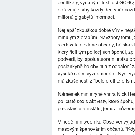
certifikáty, vydanými instituci GCHQ j
opravňuje, aby každý den shromažďo
milionů gigabytů informací.
Nejlepší zkouškou dobré víry v nějako
minulým zlořádům. Navzdory tomu, ž
sledovala nevinné občany, britská v
který řídil tým policejních špehůl, zp
podvedl, byl spoluautorem letáku pr
poslankyně ho obvinila z odpálení 
vysoké státní vyznamenání. Nyní vyu
má zkušenosti z "boje proti terorism
Náměstek ministryně vnitra Nick Herb
policisté sex s aktivisty, které špehu
představitelem státu, jemuž můžem
V nedělním týdeníku Observer vyjád
masovým špehováním občanů. "Kdyby