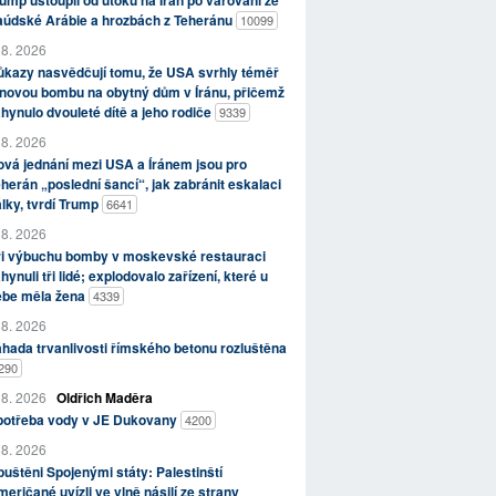
ump ustoupil od útoků na Írán po varování ze
aúdské Arábie a hrozbách z Teheránu
10099
 8. 2026
kazy nasvědčují tomu, že USA svrhly téměř
novou bombu na obytný dům v Íránu, přičemž
hynulo dvouleté dítě a jeho rodiče
9339
 8. 2026
vá jednání mezi USA a Íránem jsou pro
herán „poslední šancí“, jak zabránit eskalaci
lky, tvrdí Trump
6641
 8. 2026
ři výbuchu bomby v moskevské restauraci
hynuli tři lidé; explodovalo zařízení, které u
ebe měla žena
4339
 8. 2026
hada trvanlivosti římského betonu rozluštěna
290
 8. 2026
Oldřich Maděra
potřeba vody v JE Dukovany
4200
 8. 2026
uštěni Spojenými státy: Palestinští
eričané uvízli ve vlně násilí ze strany