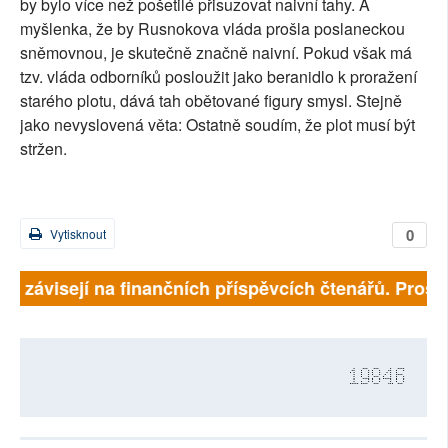
by bylo více než pošetilé přisuzovat naivní tahy. A
myšlenka, že by Rusnokova vláda prošla poslaneckou
sněmovnou, je skutečně značně naivní. Pokud však má
tzv. vláda odborníků posloužit jako beranidlo k proražení
starého plotu, dává tah obětované figury smysl. Stejně
jako nevyslovená věta: Ostatně soudím, že plot musí být
stržen.
0
Vytisknout
lně závisejí na finančních příspěvcích čtenářů. Prosím
19846