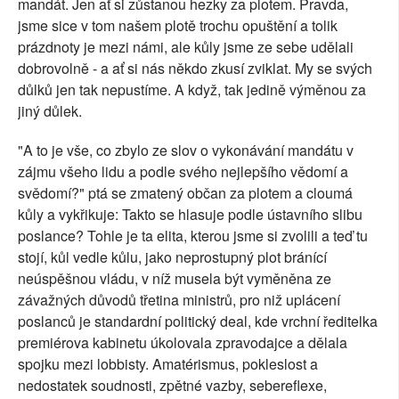
mandát. Jen ať si zůstanou hezky za plotem. Pravda,
jsme sice v tom našem plotě trochu opuštění a tolik
prázdnoty je mezi námi, ale kůly jsme ze sebe udělali
dobrovolně - a ať si nás někdo zkusí zviklat. My se svých
důlků jen tak nepustíme. A když, tak jedině výměnou za
jiný důlek.
"A to je vše, co zbylo ze slov o vykonávání mandátu v
zájmu všeho lidu a podle svého nejlepšího vědomí a
svědomí?" ptá se zmatený občan za plotem a cloumá
kůly a vykřikuje: Takto se hlasuje podle ústavního slibu
poslance? Tohle je ta elita, kterou jsme si zvolili a teď tu
stojí, kůl vedle kůlu, jako neprostupný plot bránící
neúspěšnou vládu, v níž musela být vyměněna ze
závažných důvodů třetina ministrů, pro niž uplácení
poslanců je standardní politický deal, kde vrchní ředitelka
premiérova kabinetu úkolovala zpravodajce a dělala
spojku mezi lobbisty. Amatérismus, pokleslost a
nedostatek soudnosti, zpětné vazby, sebereflexe,