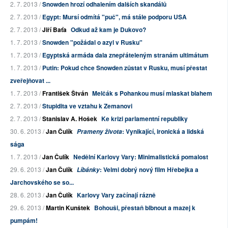
2. 7. 2013 /
Snowden hrozí odhalením dalších skandálů
2. 7. 2013 /
Egypt: Mursí odmítá "puč", má stále podporu USA
2. 7. 2013 /
Jiří Baťa
Odkud až kam je Dukovo?
1. 7. 2013 /
Snowden "požádal o azyl v Rusku"
1. 7. 2013 /
Egyptská armáda dala znepřáteleným stranám ultimátum
1. 7. 2013 /
Putin: Pokud chce Snowden zůstat v Rusku, musí přestat
zveřejňovat ...
1. 7. 2013 /
František Štván
Melčák s Pohankou musí mlaskat blahem
2. 7. 2013 /
Stupidita ve vztahu k Zemanovi
2. 7. 2013 /
Stanislav A. Hošek
Ke krizi parlamentní republiky
30. 6. 2013 /
Jan Čulík
: Vynikající, ironická a lidská
Prameny života
sága
1. 7. 2013 /
Jan Čulík
Nedělní Karlovy Vary: Minimalistická pomalost
29. 6. 2013 /
Jan Čulík
: Velmi dobrý nový film Hřebejka a
Líbánky
Jarchovského se so...
28. 6. 2013 /
Jan Čulík
Karlovy Vary začínají rázně
29. 6. 2013 /
Martin Kunštek
Bohouši, přestaň blbnout a mazej k
pumpám!