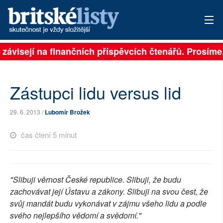
 závisejí na finančních příspěvcích čtenářů. Prosíme, 
PŘIHLÁSIT
AKTUÁLNÍ VYDÁNÍ
Zástupci lidu versus lid
ARCHIV
29. 6. 2013 /
Lubomír Brožek
ROZHOVORY
čas čtení 5 minut
TÉMATA
NEJČTENĚJŠÍ ZA 7 DNÍ
"Slibuji věrnost České republice. Slibuji, že budu
AUTOŘI
zachovávat její Ústavu a zákony. Slibuji na svou čest, že
svůj mandát budu vykonávat v zájmu všeho lidu a podle
PŘÍSPĚVKY NA PROVOZ
svého nejlepšího vědomí a svědomí."