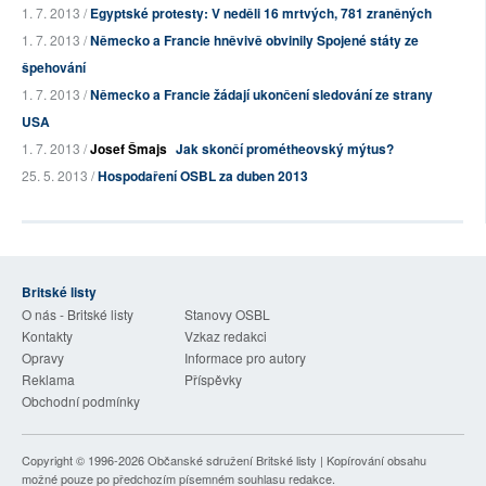
1. 7. 2013 /
Egyptské protesty: V neděli 16 mrtvých, 781 zraněných
1. 7. 2013 /
Německo a Francie hněvivě obvinily Spojené státy ze
špehování
1. 7. 2013 /
Německo a Francie žádají ukončení sledování ze strany
USA
1. 7. 2013 /
Josef Šmajs
Jak skončí prométheovský mýtus?
25. 5. 2013 /
Hospodaření OSBL za duben 2013
Britské listy
O nás - Britské listy
Stanovy OSBL
Kontakty
Vzkaz redakci
Opravy
Informace pro autory
Reklama
Příspěvky
Obchodní podmínky
Copyright © 1996-2026
Občanské sdružení Britské listy
| Kopírování obsahu
možné pouze po předchozím písemném souhlasu redakce.