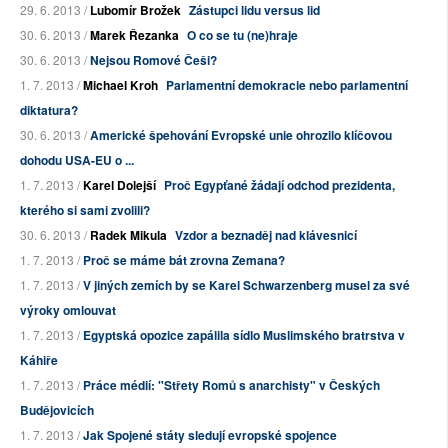
29. 6. 2013 /
Lubomír Brožek
Zástupci lidu versus lid
30. 6. 2013 /
Marek Řezanka
O co se tu (ne)hraje
30. 6. 2013 /
Nejsou Romové Češi?
1. 7. 2013 /
Michael Kroh
Parlamentní demokracie nebo parlamentní
diktatura?
30. 6. 2013 /
Americké špehování Evropské unie ohrozilo klíčovou
dohodu USA-EU o ...
1. 7. 2013 /
Karel Dolejší
Proč Egypťané žádají odchod prezidenta,
kterého si sami zvolili?
30. 6. 2013 /
Radek Mikula
Vzdor a beznaděj nad klávesnicí
1. 7. 2013 /
Proč se máme bát zrovna Zemana?
1. 7. 2013 /
V jiných zemích by se Karel Schwarzenberg musel za své
výroky omlouvat
1. 7. 2013 /
Egyptská opozice zapálila sídlo Muslimského bratrstva v
Káhiře
1. 7. 2013 /
Práce médií: "Střety Romů s anarchisty" v Českých
Budějovicích
1. 7. 2013 /
Jak Spojené státy sledují evropské spojence