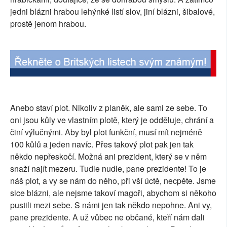
jedni blázni hrabou lehýnké listí slov, jiní blázni, šibalové,
prostě jenom hrabou.
Anebo staví plot. Nikoliv z planěk, ale sami ze sebe. To
oni jsou kůly ve vlastním plotě, který je odděluje, chrání a
činí výlučnými. Aby byl plot funkční, musí mít nejméně
100 kůlů a jeden navíc. Přes takový plot pak jen tak
někdo nepřeskočí. Možná ani prezident, který se v něm
snaží najít mezeru. Tudle nudle, pane prezidente! To je
náš plot, a vy se nám do něho, při vší úctě, necpěte. Jsme
sice blázni, ale nejsme takoví magoři, abychom si někoho
pustili mezi sebe. S námi jen tak někdo nepohne. Ani vy,
pane prezidente. A už vůbec ne občané, kteří nám dali