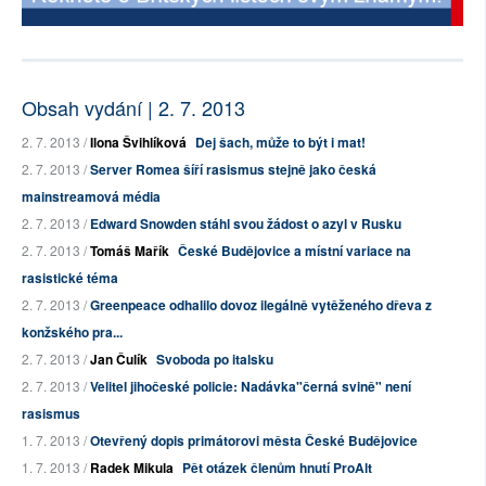
Obsah vydání | 2. 7. 2013
2. 7. 2013 /
Ilona Švihlíková
Dej šach, může to být i mat!
2. 7. 2013 /
Server Romea šíří rasismus stejně jako česká
mainstreamová média
2. 7. 2013 /
Edward Snowden stáhl svou žádost o azyl v Rusku
2. 7. 2013 /
Tomáš Mařík
České Budějovice a místní variace na
rasistické téma
2. 7. 2013 /
Greenpeace odhalilo dovoz ilegálně vytěženého dřeva z
konžského pra...
2. 7. 2013 /
Jan Čulík
Svoboda po italsku
2. 7. 2013 /
Velitel jihočeské policie: Nadávka"černá svině" není
rasismus
1. 7. 2013 /
Otevřený dopis primátorovi města České Budějovice
1. 7. 2013 /
Radek Mikula
Pět otázek členům hnutí ProAlt