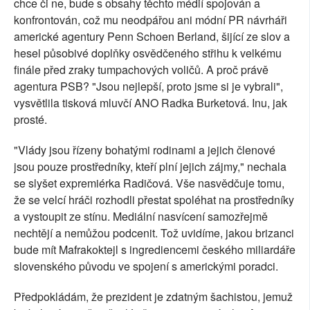
chce či ne, bude s obsahy těchto médií spojován a
konfrontován, což mu neodpářou ani módní PR návrháři
americké agentury Penn Schoen Berland, šijící ze slov a
hesel působivé doplňky osvědčeného střihu k velkému
finále před zraky tumpachových voličů. A proč právě
agentura PSB? "Jsou nejlepší, proto jsme si je vybrali",
vysvětlila tisková mluvčí ANO Radka Burketová. Inu, jak
prosté.
"Vlády jsou řízeny bohatými rodinami a jejich členové
jsou pouze prostředníky, kteří plní jejich zájmy," nechala
se slyšet expremiérka Radičová. Vše nasvědčuje tomu,
že se velcí hráči rozhodli přestat spoléhat na prostředníky
a vystoupit ze stínu. Mediální nasvícení samozřejmě
nechtějí a nemůžou podcenit. Tož uvidíme, jakou brizanci
bude mít Mafrakoktejl s ingrediencemi českého miliardáře
slovenského původu ve spojení s americkými poradci.
Předpokládám, že prezident je zdatným šachistou, jemuž