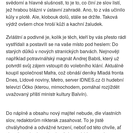
svědomí a hlavně slušnosti, to je to, co činí ze slov listí,
jež hrabou blázni v ústavní zahradě. Ano, to z vás učinilo
kůly v plotě. Ale, klobouk dolů, stále se držíte. Taková
výdrž ovšem chce hroší kůži a kachní žaludek.
Zvláštní a podivné je, kolik je těch, kteří by vás přesto rádi
vystřídali a postavili se na vaše místo pod heslem: Do
starých důlků v nových stranických barvách. Nejnověji
například potravinářský magnát Andrej Babiš, který už
potvrdil svůj zájem vstoupit do volebního klání. Aktuálně
koupil společnost Mafra, což obnáší deníky Mladá fronta
Dnes, Lidové noviny, Metro, server IDNES.cz či hudební
televizi Óčko (kterou, mimochodem, pomáhal rozjíždět
uvažovaný příští ministr kultury Balvín).
Do náplně a obsahu nový majitel nebude, dle vlastních
slov, redaktorům nikterak zasahovat. To je jistě
chvályhodné a odvážné tvrzení, neboť od této chvíle, ať