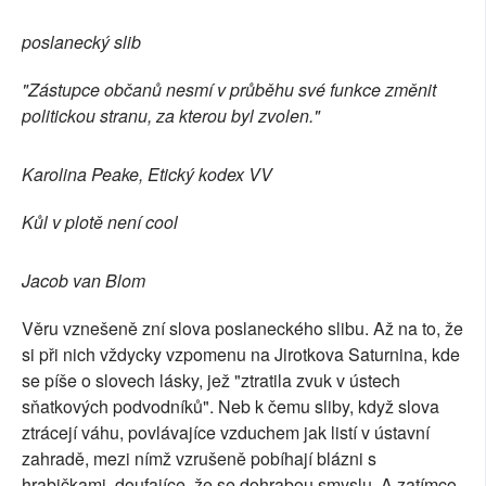
SOCIÁLNÍ SÍTĚ
poslanecký slib
RUBRIKY
"Zástupce občanů nesmí v průběhu své funkce změnit
politickou stranu, za kterou byl zvolen."
PLNÁ VERZE STRÁNEK
Karolina Peake, Etický kodex VV
Kůl v plotě není cool
Jacob van Blom
Věru vznešeně zní slova poslaneckého slibu. Až na to, že
si při nich vždycky vzpomenu na Jirotkova Saturnina, kde
se píše o slovech lásky, jež "ztratila zvuk v ústech
sňatkových podvodníků". Neb k čemu sliby, když slova
ztrácejí váhu, povlávajíce vzduchem jak listí v ústavní
zahradě, mezi nímž vzrušeně pobíhají blázni s
hrabičkami, doufajíce, že se dohrabou smyslu. A zatímco