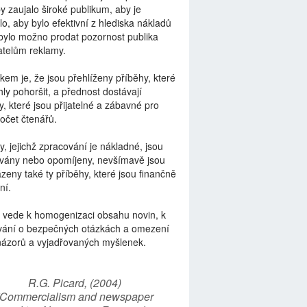
by zaujalo široké publikum, aby je
lo, aby bylo efektivní z hlediska nákladů
bylo možno prodat pozornost publika
telům reklamy.
kem je, že jsou přehlíženy příběhy, které
ly pohoršit, a přednost dostávají
y, které jsou přijatelné a zábavné pro
počet čtenářů.
y, jejichž zpracování je nákladné, jsou
vány nebo opomíjeny, nevšímavě jsou
zeny také ty příběhy, které jsou finančně
ní.
 vede k homogenizaci obsahu novin, k
vání o bezpečných otázkách a omezení
názorů a vyjadřovaných myšlenek.
R.G. Picard, (2004)
“Commercialism and newspaper