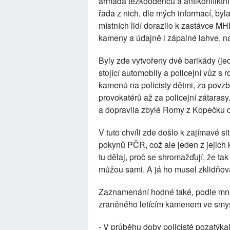
armáda těžkooděnců a antikonfliktní 
řada z nich, dle mých informací, b
místních lidí dorazilo k zastávce M
kameny a údajně i zápalné lahve, n
Byly zde vytvořeny dvě barikády (j
stojící automobily a policejní vůz s
kamenů na policisty dětmi, za povz
provokatérů až za policejní zátarasy.
a dopravila zbylé Romy z Kopečku 
V tuto chvíli zde došlo k zajímavé 
pokynů PČR, což ale jeden z jejich ko
tu dělaj, proč se shromažďují, že tak
můžou sami. A já ho musel zklidňovat
Zaznamenání hodné také, podle mne, j
zraněného letícím kamenem ve smysl
- V průběhu doby policisté pozatýka