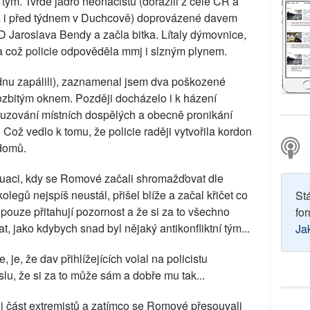
tým. Tvrdé jádro neonacistů (dorazili z celé ČR a
yla i před týdnem v Duchcově) doprovázené davem
HD Jaroslava Bendy a začla bitka. Lítaly dýmovnice,
a což policie odpověděla mmj i slzným plynem.
ednu zapálili), zaznamenal jsem dva poškozené
 rozbitým oknem. Později docházelo i k házení
buzování místních dospělých a obecně pronikání
 Což vedlo k tomu, že policie raději vytvořila kordon
domů.
situaci, kdy se Romové začali shromažďovat dle
legů nejspíš neustál, přišel blíže a začal křičet co
St
 pouze přitahují pozornost a že si za to všechno
for
, jako kdybych snad byl nějaký antikonfliktní tým...
Ja
e, že dav přihlížejících volal na policistu
u, že si za to může sám a dobře mu tak...
li část extremistů a zatímco se Romové přesouvali