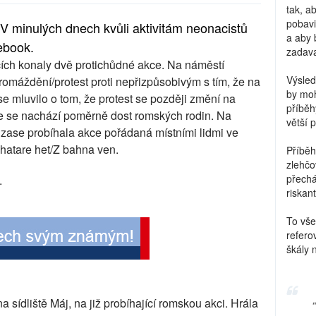
tak, a
pobavi
a. V minulých dnech kvůli aktivitám neonacistů
a aby 
cebook.
zadava
ích konaly dvě protichůdné akce. Na náměstí
Výsled
omáždění/protest proti nepřizpůsobivým s tím, že na
by moh
e mluvilo o tom, že protest se později změní na
příběh
de se nachází poměrně dost romských rodin. Na
větší 
zase probíhala akce pořádaná místními lidmi ve
khatare het/Z bahna ven.
Příběh
zlehčo
přechá
.
riskant
To vše
refero
škály 
 sídliště Máj, na již probíhající romskou akci. Hrála