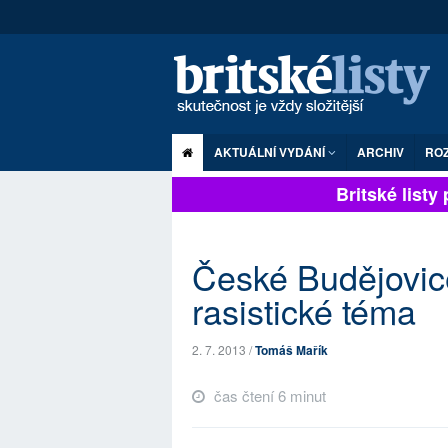
AKTUÁLNÍ VYDÁNÍ
ARCHIV
RO
Britské listy pl
České Budějovice
rasistické téma
2. 7. 2013 /
Tomáš Mařík
čas čtení 6 minut