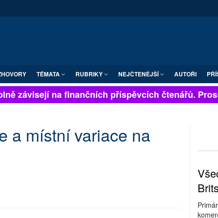
ZHOVORY
TÉMATA
RUBRIKY
NEJČTENĚJŠÍ
AUTOŘI
PŘÍ
ně závisejí na finančních příspěvcích čtenářů. Prosím
 a místní variace na
Všec
Brit
Primár
komerc