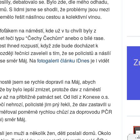
reslily, debatovalo se. Bylo zde, dle mého odhadu,
ů. S lidmi jsme se shodli, že problémy jsou mezi
emělo řešit násilnou cestou a kolektivní vinou.
foťákem na náměstí, kde už v tu chvíli byly z
et řeči typu "Čechy Čechům" anebo o bílé rase.
test ihned rozpustí, když zde bude docházet k
ději řečníci zaveleli s tím, že se policistů a násilí
li se směr Máj. Na
fotogalerii článku iDnes
je i vidět
ostě jsem se rychle dopravil na Máj, abych
že by bylo lepší zmizet, protože dav z náměstí
v až na přibližně patnáct set. Od lidí z Konexe o.s.
 nehrozí, policisté jim prý řekli, že dav zastavili u
 směřoval poměrně rychlou chůzí za doprovodu PČR
mi) směr Máj.
i jen muži a několik žen, děti poslali domů. Okolo