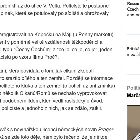
pronikli až do ulice V. Volfa. Policisté je postupně
pinek, které se potulovaly po sídlišti a ohrožovaly
 zaregistrovali na Kopečku na Máji (u Penny marketu)
líčení v poměrně velké vzdáleností těžkooděnci a
či typu "Čechy Čechům" a "co je, co je, co je", jeden
istů po vzoru filmu Proč?.
í, která povídala o tom, jak cikáni zkopali
uto srazilo bílého a ten zemřel. Později se informace
áctiletého kluka a ten zemřel (o policii už ani zmínka)
Polit
jak několik Cikánů/Romů se nechalo vyprovokovat
Marč
podobném lidem, kteří vedli rasistický průvod.
 policisté a jednoho z nich, jak se zdálo, zatkli.
 člověk s novinářskou licencí německých novin
Prager
když se zde toto děje, nám bylo řečeno, že je někde