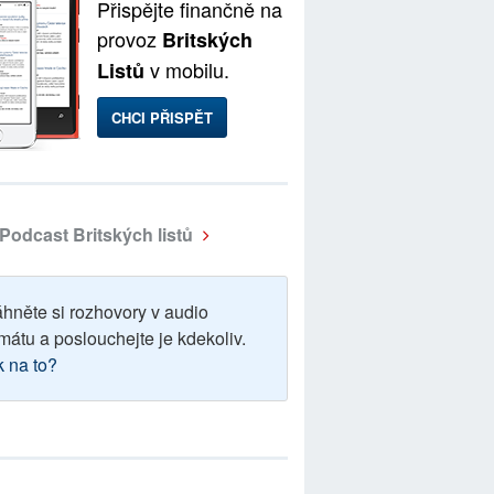
Přispějte finančně na
provoz
Britských
v mobilu.
Listů
CHCI PŘISPĚT
Podcast Britských listů
áhněte si rozhovory v audio
mátu a poslouchejte je kdekoliv.
k na to?