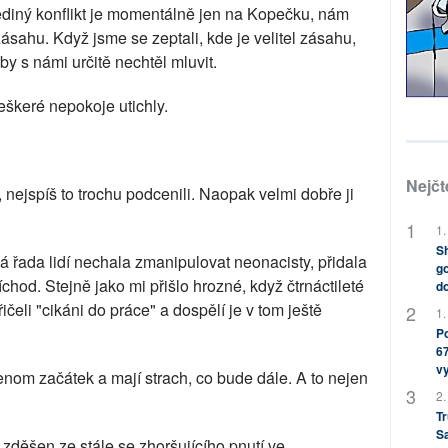
jediný konflikt je momentálně jen na Kopečku, nám
zásahu. Když jsme se zeptali, kde je velitel zásahu,
by s námi určitě nechtěl mluvit.
eškeré nepokoje utichly.
Nejčt
, nejspíš to trochu podcenili. Naopak velmi dobře ji
1.
Sh
á řada lidí nechala zmanipulovat neonacisty, přidala
go
íchod. Stejně jako mi přišlo hrozné, když čtrnáctileté
do
ičeli "cikáni do práce" a dospělí je v tom ještě
1.
Po
67
v
jenom začátek a mají strach, co bude dále. A to nejen
2.
Tr
S
m zděšen ze stále se zhoršujícího pnutí ve