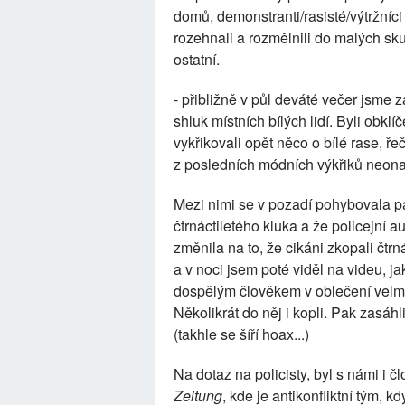
domů, demonstranti/rasisté/výtržníci 
rozehnali a rozmělnili do malých sku
ostatní.
- přibližně v půl deváté večer jsme
shluk místních bílých lidí. Byli obk
vykřikovali opět něco o bílé rase, ře
z posledních módních výkřiků neonac
Mezi nimi se v pozadí pohybovala pan
čtrnáctiletého kluka a že policejní a
změnila na to, že cikáni zkopali čtrn
a v noci jsem poté viděl na videu, 
dospělým člověkem v oblečení velmi 
Několikrát do něj i kopli. Pak zasáhli
(takhle se šíří hoax...)
Na dotaz na policisty, byl s námi i
Zeitung
, kde je antikonfliktní tým, 