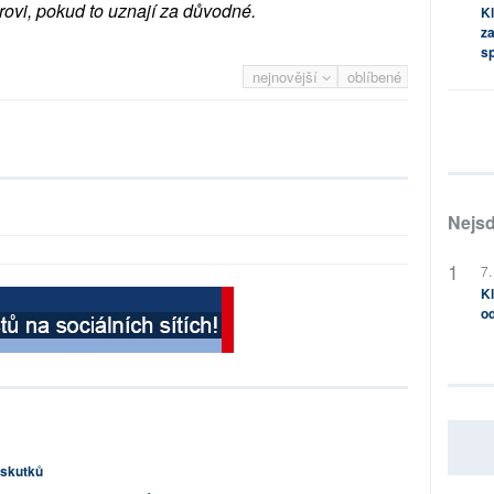
rovi, pokud to uznají za důvodné.
Kl
za
s
nejnovější
oblíbené
Nejsd
7.
Kl
od
s skutků