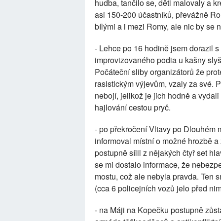
hudba, tančilo se, děti malovaly a k
asi 150-200 účastníků, převážně Rom
bílými a i mezi Romy, ale nic by se n
- Lehce po 16 hodině jsem dorazil s 
improvizovaného podia u kašny slyš
Počáteční sliby organizátorů že pro
rasistickým výjevům, vzaly za své. Poz
nebojí, jelikož je jich hodně a vyda
hajlování cestou pryč.
- po překročení Vltavy po Dlouhém m
informoval místní o možné hrozbě a 
postupně sílil z nějakých čtyř set hla
se mi dostalo informace, že nebezpečí
mostu, což ale nebyla pravda. Ten
(cca 6 policejních vozů jelo před ni
- na Máji na Kopečku postupně zůstal