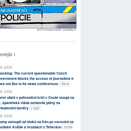
enější
 8. 2026
ocking: The current questionable Czech
vernment blocks the access of journalists it
es not like to its news conferences
15616
 8. 2026
čet obětí v pohraniční krizi v Ceutě stoupl na
, španělská vláda oznámila plány na
ybudování bariéry
11622
 8. 2026
ump ustoupil od útoků na Írán po varování ze
aúdské Arábie a hrozbách z Teheránu
10039