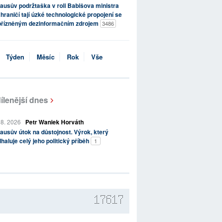
ausův podržtaška v roli Babišova ministra
hraničí tají úzké technologické propojení se
přízněným dezinformačním zdrojem
3486
Týden
Měsíc
Rok
Vše
ílenější dnes
 8. 2026
Petr Waniek Horváth
ausův útok na důstojnost. Výrok, který
haluje celý jeho politický příběh
1
17617