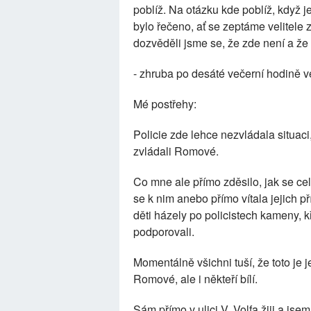
poblíž. Na otázku kde poblíž, když 
bylo řečeno, ať se zeptáme velitele 
dozvěděli jsme se, že zde není a že 
- zhruba po desáté večerní hodině v
Mé postřehy:
Policie zde lehce nezvládala situaci
zvládali Romové.
Co mne ale přímo zděsilo, jak se cel
se k nim anebo přímo vítala jejich př
děti házely po policistech kameny, kř
podporovali.
Momentálně všichni tuší, že toto je 
Romové, ale i někteří bílí.
Sám přímo v ulici V. Volfa žiji a jse