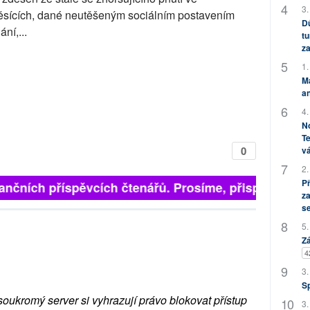
3.
měsících, dané neutěšeným sociálním postavením
Dů
ní,...
tu
za
1.
M
an
4.
No
Te
0
vá
2.
P
finančních příspěvcích čtenářů. Prosíme, přispějte. ➥
za
s
5.
Zá
4
3.
S
soukromý server si vyhrazují právo blokovat přístup
3.