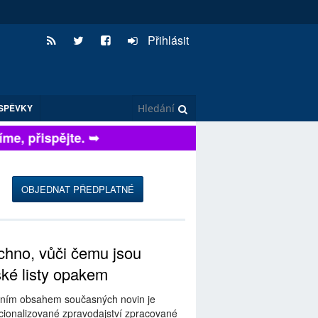
Přihlásit
SPĚVKY
e, přispějte. ➥
OBJEDNAT PŘEDPLATNÉ
hno, vůči čemu jsou
ské listy opakem
ním obsahem současných novin je
ionalizované zpravodajství zpracované