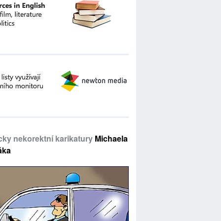
icky nekorektní karikatury
Michaela
áka