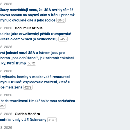
 8. 2026
kazy nasvědčují tomu, že USA svrhly téměř
novou bombu na obytný dům v Íránu, přičemž
hynulo dvouleté dítě a jeho rodiče
8048
 8. 2026
Bohumil Kartous
acinka jako orwellovský pěšák trumpovské
titeze o demokracii (o skutečnosti)
7455
 8. 2026
vá jednání mezi USA a Íránem jsou pro
herán „poslední šancí“, jak zabránit eskalaci
lky, tvrdí Trump
5572
 8. 2026
ři výbuchu bomby v moskevské restauraci
hynuli tři lidé; explodovalo zařízení, které u
ebe měla žena
4272
 8. 2026
hada trvanlivosti římského betonu rozluštěna
227
 8. 2026
Oldřich Maděra
potřeba vody v JE Dukovany
4132
 8. 2026