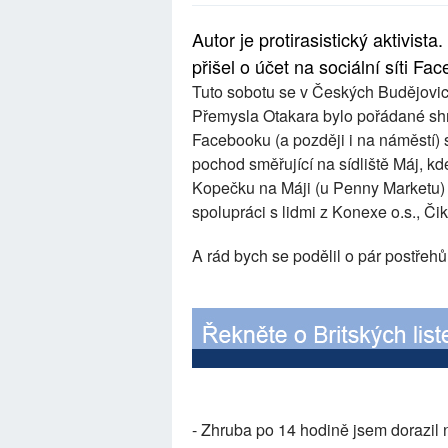
Autor je protirasistický aktivist
přišel o účet na sociální síti Fa
Tuto sobotu se v Českých Budějovic
Přemysla Otakara bylo pořádané shr
Facebooku (a později i na náměstí) s
pochod směřující na sídliště Máj, k
Kopečku na Máji (u Penny Marketu) 
spolupráci s lidmi z Konexe o.s., Či
A rád bych se podělil o pár postřehů
- Zhruba po 14 hodině jsem dorazil na