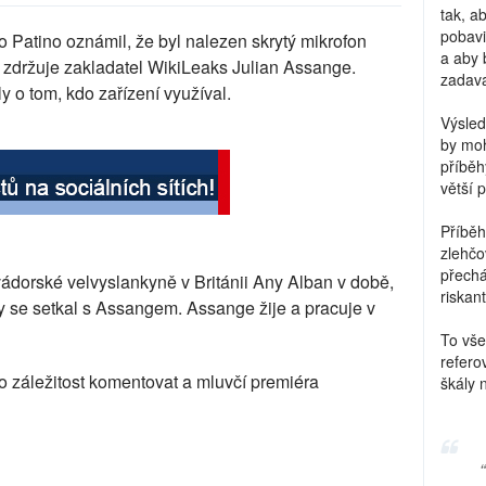
tak, a
pobavi
o Patino oznámil, že byl nalezen skrytý mikrofon
a aby 
 zdržuje zakladatel WikiLeaks Julian Assange.
zadava
 o tom, kdo zařízení využíval.
Výsled
by moh
příběh
větší 
Příběh
zlehčo
přechá
vádorské velvyslankyně v Británii Any Alban v době,
riskant
aby se setkal s Assangem. Assange žije a pracuje v
To vše
refero
lo záležitost komentovat a mluvčí premiéra
škály 