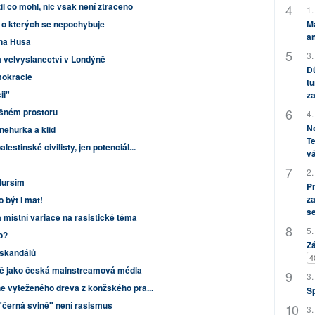
l co mohl, nic však není ztraceno
1.
 o kterých se nepochybuje
M
an
ana Husa
3.
a velvyslanectví v Londýně
Dů
mokracie
tu
ii"
za
ušném prostoru
4.
No
něhurka a klid
Te
stinské civilisty, jen potenciál...
vá
2.
Mursím
P
za
 být i mat!
s
 místní variace na rasistické téma
5.
o?
Zá
 skandálů
4
ně jako česká mainstreamová média
3.
ně vytěženého dřeva z konžského pra...
S
a"černá svině" není rasismus
3.