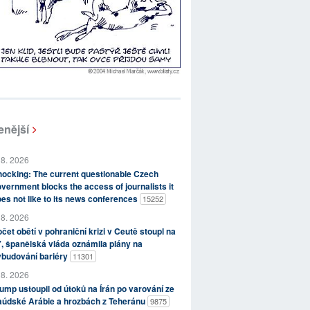
enější
 8. 2026
ocking: The current questionable Czech
vernment blocks the access of journalists it
es not like to its news conferences
15252
 8. 2026
čet obětí v pohraniční krizi v Ceutě stoupl na
, španělská vláda oznámila plány na
ybudování bariéry
11301
 8. 2026
ump ustoupil od útoků na Írán po varování ze
aúdské Arábie a hrozbách z Teheránu
9875