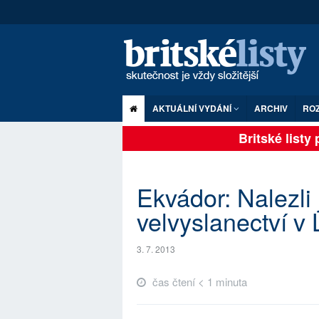
AKTUÁLNÍ VYDÁNÍ
ARCHIV
RO
Britské listy p
Ekvádor: Nalezli
velvyslanectví v
3. 7. 2013
čas čtení < 1 minuta