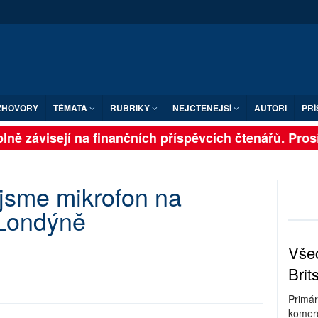
ZHOVORY
TÉMATA
RUBRIKY
NEJČTENĚJŠÍ
AUTOŘI
PŘÍ
lně závisejí na finančních příspěvcích čtenářů. Prosím
 jsme mikrofon na
 Londýně
Všec
Brit
Primár
komerc