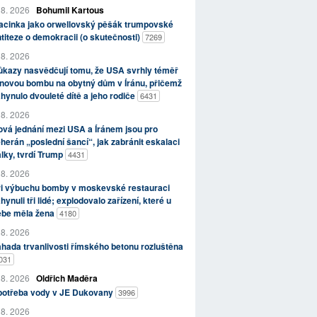
 8. 2026
Bohumil Kartous
acinka jako orwellovský pěšák trumpovské
titeze o demokracii (o skutečnosti)
7269
 8. 2026
kazy nasvědčují tomu, že USA svrhly téměř
novou bombu na obytný dům v Íránu, přičemž
hynulo dvouleté dítě a jeho rodiče
6431
 8. 2026
vá jednání mezi USA a Íránem jsou pro
herán „poslední šancí“, jak zabránit eskalaci
lky, tvrdí Trump
4431
 8. 2026
ři výbuchu bomby v moskevské restauraci
hynuli tři lidé; explodovalo zařízení, které u
ebe měla žena
4180
 8. 2026
hada trvanlivosti římského betonu rozluštěna
031
 8. 2026
Oldřich Maděra
potřeba vody v JE Dukovany
3996
 8. 2026