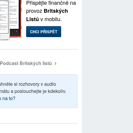
Přispějte finančně na
provoz
Britských
v mobilu.
Listů
CHCI PŘISPĚT
Podcast Britských listů
áhněte si rozhovory v audio
mátu a poslouchejte je kdekoliv.
k na to?