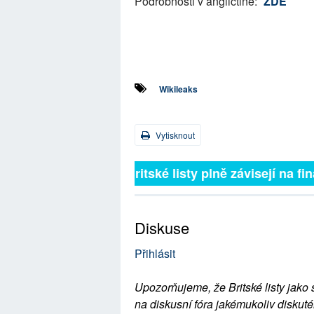
Podrobnosti v angličtině:
ZDE
Wikileaks
Vytisknout
Britské listy plně závisejí na 
Diskuse
Přihlásit
Upozorňujeme, že Britské listy jako 
na diskusní fóra jakémukoliv diskuté