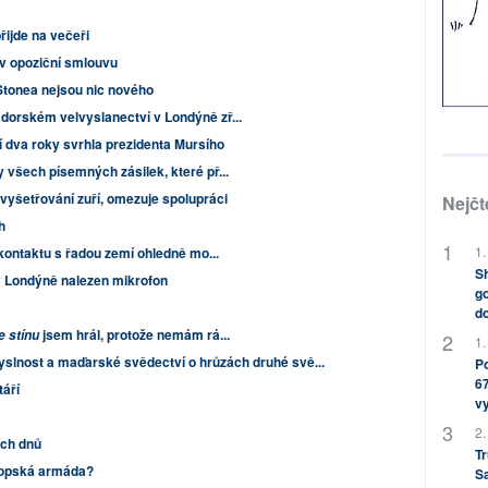
řijde na večeři
v opoziční smlouvu
 Stonea nejsou nic nového
dorském velvyslanectví v Londýně zř...
í dva roky svrhla prezidenta Mursího
 všech písemných zásilek, které př...
vyšetřování zuří, omezuje spolupráci
Nejčt
h
1.
 kontaktu s řadou zemí ohledně mo...
Sh
 Londýně nalezen mikrofon
go
do
jsem hrál, protože nemám rá...
e stínu
1.
lnost a maďarské svědectví o hrůzách druhé svě...
Po
67
áří
v
2.
ch dnů
Tr
opská armáda?
S