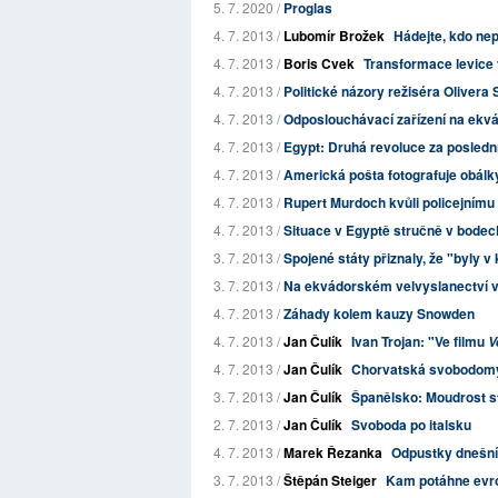
5. 7. 2020 /
Proglas
4. 7. 2013 /
Lubomír Brožek
Hádejte, kdo nep
4. 7. 2013 /
Boris Cvek
Transformace levice 
4. 7. 2013 /
Politické názory režiséra Olivera
4. 7. 2013 /
Odposlouchávací zařízení na ekvá
4. 7. 2013 /
Egypt: Druhá revoluce za posledn
4. 7. 2013 /
Americká pošta fotografuje obálky
4. 7. 2013 /
Rupert Murdoch kvůli policejnímu 
4. 7. 2013 /
Situace v Egyptě stručně v bodec
3. 7. 2013 /
Spojené státy přiznaly, že "byly v
3. 7. 2013 /
Na ekvádorském velvyslanectví v
4. 7. 2013 /
Záhady kolem kauzy Snowden
4. 7. 2013 /
Jan Čulík
Ivan Trojan: "Ve filmu
V
4. 7. 2013 /
Jan Čulík
Chorvatská svobodomys
3. 7. 2013 /
Jan Čulík
Španělsko: Moudrost st
2. 7. 2013 /
Jan Čulík
Svoboda po italsku
4. 7. 2013 /
Marek Řezanka
Odpustky dnešní
3. 7. 2013 /
Štěpán Steiger
Kam potáhne evr