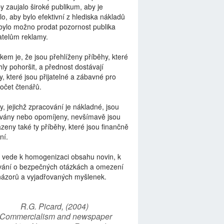
by zaujalo široké publikum, aby je
lo, aby bylo efektivní z hlediska nákladů
bylo možno prodat pozornost publika
telům reklamy.
kem je, že jsou přehlíženy příběhy, které
ly pohoršit, a přednost dostávají
y, které jsou přijatelné a zábavné pro
počet čtenářů.
y, jejichž zpracování je nákladné, jsou
vány nebo opomíjeny, nevšímavě jsou
zeny také ty příběhy, které jsou finančně
ní.
 vede k homogenizaci obsahu novin, k
vání o bezpečných otázkách a omezení
názorů a vyjadřovaných myšlenek.
R.G. Picard, (2004)
“Commercialism and newspaper