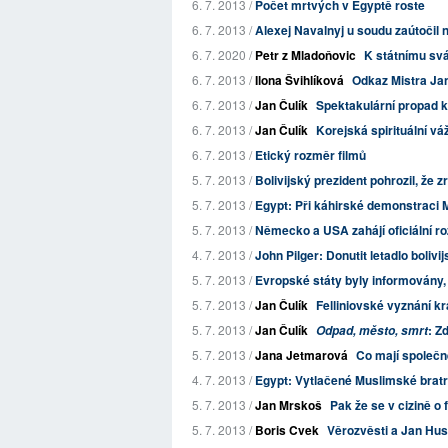
6. 7. 2013 /
Počet mrtvých v Egyptě roste
6. 7. 2013 /
Alexej Navalnyj u soudu zaútočil 
6. 7. 2020 /
Petr z Mladoňovic
K státnímu svá
6. 7. 2013 /
Ilona Švihlíková
Odkaz Mistra Jan
6. 7. 2013 /
Jan Čulík
Spektakulární propad 
6. 7. 2013 /
Jan Čulík
Korejská spirituální v
6. 7. 2013 /
Etický rozměr filmů
5. 7. 2013 /
Bolivijský prezident pohrozil, že z
5. 7. 2013 /
Egypt: Při káhirské demonstraci M
5. 7. 2013 /
Německo a USA zahájí oficiální 
4. 7. 2013 /
John Pilger: Donutit letadlo bolivij
5. 7. 2013 /
Evropské státy byly informovány, ž
5. 7. 2013 /
Jan Čulík
Felliniovské vyznání krá
5. 7. 2013 /
Jan Čulík
: Z
Odpad, město, smrt
5. 7. 2013 /
Jana Jetmarová
Co mají společ
4. 7. 2013 /
Egypt: Vytlačené Muslimské bratr
5. 7. 2013 /
Jan Mrskoš
Pak že se v cizině o
5. 7. 2013 /
Boris Cvek
Věrozvěsti a Jan Hus