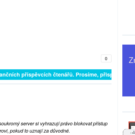
0
finančních příspěvcích čtenářů. Prosíme, přispějte. ➥
soukromý server si vyhrazují právo blokovat přístup
rovi, pokud to uznají za důvodné.