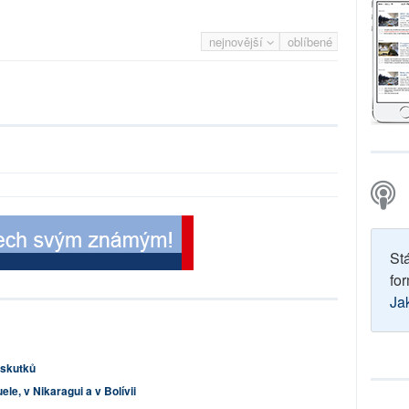
nejnovější
oblíbené
St
for
Ja
s skutků
le, v Nikaragui a v Bolívii