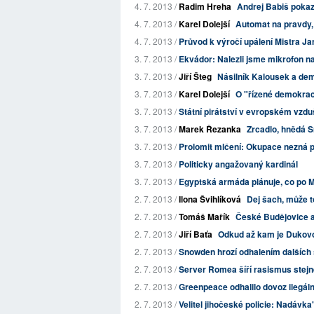
4. 7. 2013 /
Radim Hreha
Andrej Babiš pokazi
4. 7. 2013 /
Karel Dolejší
Automat na pravdy,
4. 7. 2013 /
Průvod k výročí upálení Mistra J
3. 7. 2013 /
Ekvádor: Nalezli jsme mikrofon n
3. 7. 2013 /
Jiří Šteg
Násilník Kalousek a de
3. 7. 2013 /
Karel Dolejší
O "řízené demokrac
3. 7. 2013 /
Státní pirátství v evropském vzd
3. 7. 2013 /
Marek Řezanka
Zrcadlo, hnědá S
3. 7. 2013 /
Prolomit mlčení: Okupace nezná pale
3. 7. 2013 /
Politicky angažovaný kardinál
3. 7. 2013 /
Egyptská armáda plánuje, co po 
2. 7. 2013 /
Ilona Švihlíková
Dej šach, může to
2. 7. 2013 /
Tomáš Mařík
České Budějovice a
2. 7. 2013 /
Jiří Baťa
Odkud až kam je Dukov
2. 7. 2013 /
Snowden hrozí odhalením dalších
2. 7. 2013 /
Server Romea šíří rasismus stej
2. 7. 2013 /
Greenpeace odhalilo dovoz ilegál
2. 7. 2013 /
Velitel jihočeské policie: Nadávk