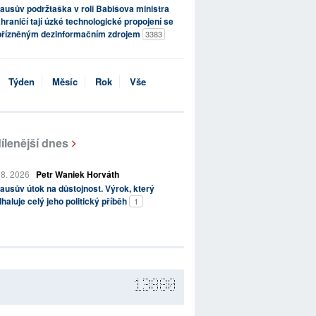
ausův podržtaška v roli Babišova ministra
hraničí tají úzké technologické propojení se
přízněným dezinformačním zdrojem
3383
Týden
Měsíc
Rok
Vše
ílenější dnes
 8. 2026
Petr Waniek Horváth
ausův útok na důstojnost. Výrok, který
haluje celý jeho politický příběh
1
13880