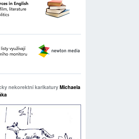
icky nekorektní karikatury
Michaela
áka