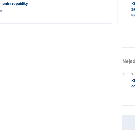
amentní republiky
Kl
za
13
s
Nejsd
7.
Kl
od