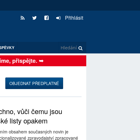
Přihlásit
SPĚVKY
e, přispějte. ➥
OBJEDNAT PŘEDPLATNÉ
hno, vůči čemu jsou
ské listy opakem
ním obsahem současných novin je
ionalizované zpravodajství zpracované