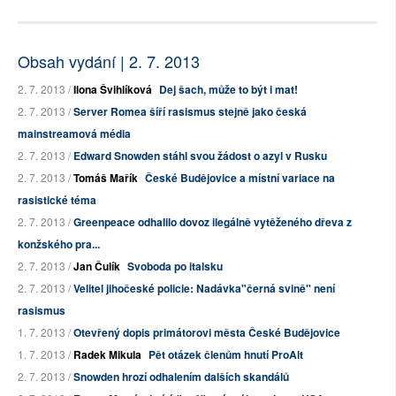
Obsah vydání | 2. 7. 2013
2. 7. 2013 /
Ilona Švihlíková
Dej šach, může to být i mat!
2. 7. 2013 /
Server Romea šíří rasismus stejně jako česká
mainstreamová média
2. 7. 2013 /
Edward Snowden stáhl svou žádost o azyl v Rusku
2. 7. 2013 /
Tomáš Mařík
České Budějovice a místní variace na
rasistické téma
2. 7. 2013 /
Greenpeace odhalilo dovoz ilegálně vytěženého dřeva z
konžského pra...
2. 7. 2013 /
Jan Čulík
Svoboda po italsku
2. 7. 2013 /
Velitel jihočeské policie: Nadávka"černá svině" není
rasismus
1. 7. 2013 /
Otevřený dopis primátorovi města České Budějovice
1. 7. 2013 /
Radek Mikula
Pět otázek členům hnutí ProAlt
2. 7. 2013 /
Snowden hrozí odhalením dalších skandálů