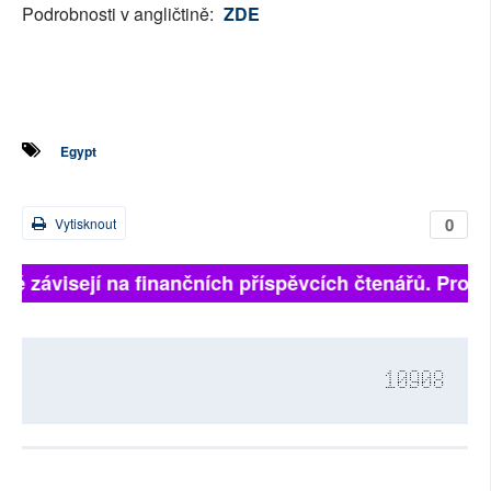
Podrobnosti v angličtině:
ZDE
Egypt
0
Vytisknout
lně závisejí na finančních příspěvcích čtenářů. Prosím
10908