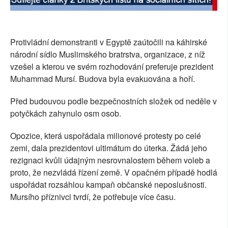
SOCIÁLNÍ SÍTĚ
RUBRIKY
Protivládní demonstranti v Egyptě zaútočili na káhirské
národní sídlo Muslimského bratrstva, organizace, z níž
PLNÁ VERZE STRÁNEK
vzešel a kterou ve svém rozhodování preferuje prezident
Muhammad Mursí. Budova byla evakuována a hoří.
Před budouvou podle bezpečnostních složek od neděle v
potyčkách zahynulo osm osob.
Opozice, která uspořádala milionové protesty po celé
zemi, dala prezidentovi ultimátum do úterka. Žádá jeho
rezignaci kvůli údajným nesrovnalostem během voleb a
proto, že nezvládá řízení země. V opačném případě hodlá
uspořádat rozsáhlou kampaň občanské neposlušnosti.
Mursího příznivci tvrdí, že potřebuje více času.