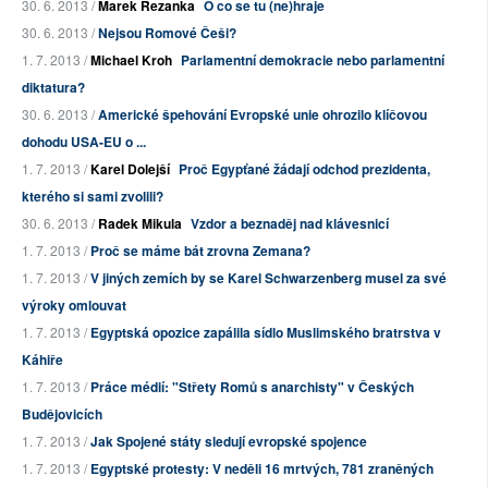
30. 6. 2013 /
Marek Řezanka
O co se tu (ne)hraje
30. 6. 2013 /
Nejsou Romové Češi?
1. 7. 2013 /
Michael Kroh
Parlamentní demokracie nebo parlamentní
diktatura?
30. 6. 2013 /
Americké špehování Evropské unie ohrozilo klíčovou
dohodu USA-EU o ...
1. 7. 2013 /
Karel Dolejší
Proč Egypťané žádají odchod prezidenta,
kterého si sami zvolili?
30. 6. 2013 /
Radek Mikula
Vzdor a beznaděj nad klávesnicí
1. 7. 2013 /
Proč se máme bát zrovna Zemana?
1. 7. 2013 /
V jiných zemích by se Karel Schwarzenberg musel za své
výroky omlouvat
1. 7. 2013 /
Egyptská opozice zapálila sídlo Muslimského bratrstva v
Káhiře
1. 7. 2013 /
Práce médií: "Střety Romů s anarchisty" v Českých
Budějovicích
1. 7. 2013 /
Jak Spojené státy sledují evropské spojence
1. 7. 2013 /
Egyptské protesty: V neděli 16 mrtvých, 781 zraněných