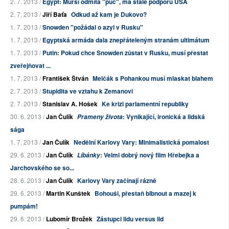
2. 7. 2013 /
Egypt: Mursí odmítá "puč", má stále podporu USA
2. 7. 2013 /
Jiří Baťa
Odkud až kam je Dukovo?
1. 7. 2013 /
Snowden "požádal o azyl v Rusku"
1. 7. 2013 /
Egyptská armáda dala znepřáteleným stranám ultimátum
1. 7. 2013 /
Putin: Pokud chce Snowden zůstat v Rusku, musí přestat
zveřejňovat ...
1. 7. 2013 /
František Štván
Melčák s Pohankou musí mlaskat blahem
2. 7. 2013 /
Stupidita ve vztahu k Zemanovi
2. 7. 2013 /
Stanislav A. Hošek
Ke krizi parlamentní republiky
30. 6. 2013 /
Jan Čulík
: Vynikající, ironická a lidská
Prameny života
sága
1. 7. 2013 /
Jan Čulík
Nedělní Karlovy Vary: Minimalistická pomalost
29. 6. 2013 /
Jan Čulík
: Velmi dobrý nový film Hřebejka a
Líbánky
Jarchovského se so...
28. 6. 2013 /
Jan Čulík
Karlovy Vary začínají rázně
29. 6. 2013 /
Martin Kunštek
Bohouši, přestaň blbnout a mazej k
pumpám!
29. 6. 2013 /
Lubomír Brožek
Zástupci lidu versus lid