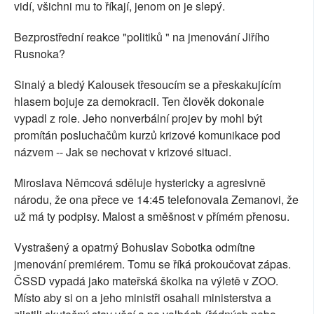
vidí, všichni mu to říkají, jenom on je slepý.
Bezprostřední reakce "politiků " na jmenování Jiřího
Rusnoka?
Sinalý a bledý Kalousek třesoucím se a přeskakujícím
hlasem bojuje za demokracii. Ten člověk dokonale
vypadl z role. Jeho nonverbální projev by mohl být
promítán posluchačům kurzů krizové komunikace pod
názvem -- Jak se nechovat v krizové situaci.
Miroslava Němcová sděluje hystericky a agresivně
národu, že ona přece ve 14:45 telefonovala Zemanovi, že
už má ty podpisy. Malost a směšnost v přímém přenosu.
Vystrašený a opatrný Bohuslav Sobotka odmítne
jmenování premiérem. Tomu se říká prokoučovat zápas.
ČSSD vypadá jako mateřská školka na výletě v ZOO.
Místo aby si on a jeho ministři osahali ministerstva a