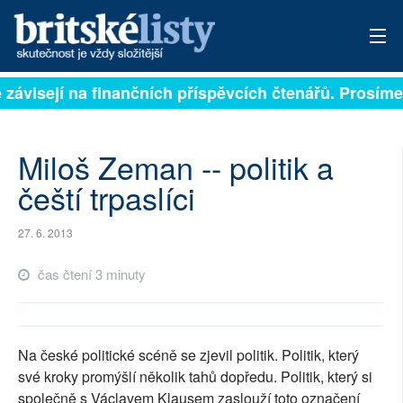
 závisejí na finančních příspěvcích čtenářů. Prosíme,
PŘIHLÁSIT
AKTUÁLNÍ VYDÁNÍ
Miloš Zeman -- politik a
ARCHIV
čeští trpaslíci
ROZHOVORY
27. 6. 2013
TÉMATA
čas čtení 3 minuty
NEJČTENĚJŠÍ ZA 7 DNÍ
AUTOŘI
Na české politické scéně se zjevil politik. Politik, který
své kroky promýšlí několik tahů dopředu. Politik, který si
PŘÍSPĚVKY NA PROVOZ
společně s Václavem Klausem zaslouží toto označení