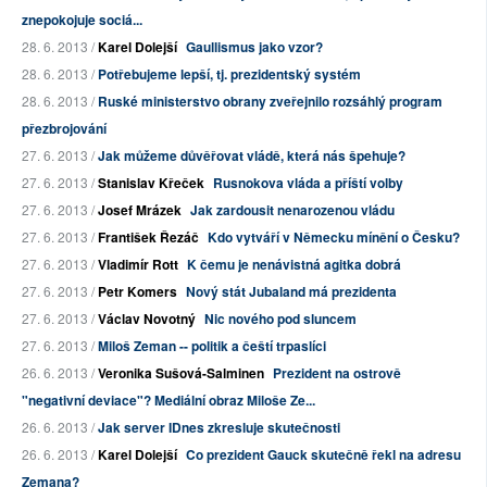
znepokojuje sociá...
28. 6. 2013 /
Karel Dolejší
Gaullismus jako vzor?
28. 6. 2013 /
Potřebujeme lepší, tj. prezidentský systém
28. 6. 2013 /
Ruské ministerstvo obrany zveřejnilo rozsáhlý program
přezbrojování
27. 6. 2013 /
Jak můžeme důvěřovat vládě, která nás špehuje?
27. 6. 2013 /
Stanislav Křeček
Rusnokova vláda a příští volby
27. 6. 2013 /
Josef Mrázek
Jak zardousit nenarozenou vládu
27. 6. 2013 /
František Řezáč
Kdo vytváří v Německu mínění o Česku?
27. 6. 2013 /
Vladimír Rott
K čemu je nenávistná agitka dobrá
27. 6. 2013 /
Petr Komers
Nový stát Jubaland má prezidenta
27. 6. 2013 /
Václav Novotný
Nic nového pod sluncem
27. 6. 2013 /
Miloš Zeman -- politik a čeští trpaslíci
26. 6. 2013 /
Veronika Sušová-Salminen
Prezident na ostrově
"negativní deviace"? Mediální obraz Miloše Ze...
26. 6. 2013 /
Jak server IDnes zkresluje skutečnosti
26. 6. 2013 /
Karel Dolejší
Co prezident Gauck skutečně řekl na adresu
Zemana?