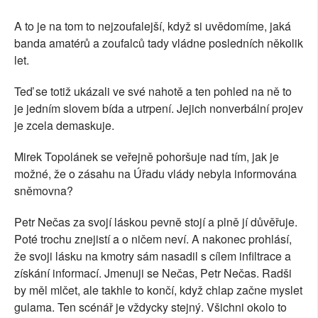
A to je na tom to nejzoufalejší, když si uvědomíme, jaká
banda amatérů a zoufalců tady vládne posledních několik
let.
Teď se totiž ukázali ve své nahotě a ten pohled na ně to
je jedním slovem bída a utrpení. Jejich nonverbální projev
je zcela demaskuje.
Mirek Topolánek se veřejně pohoršuje nad tím, jak je
možné, že o zásahu na Úřadu vlády nebyla informována
sněmovna?
Petr Nečas za svojí láskou pevně stojí a plně jí důvěřuje.
Poté trochu znejistí a o ničem neví. A nakonec prohlásí,
že svoji lásku na kmotry sám nasadil s cílem infiltrace a
získání informací. Jmenuji se Nečas, Petr Nečas. Radši
by měl mlčet, ale takhle to končí, když chlap začne myslet
gulama. Ten scénář je vždycky stejný. Všichni okolo to