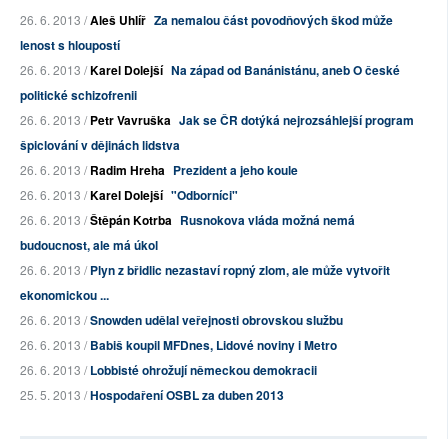
26. 6. 2013 /
Aleš Uhlíř
Za nemalou část povodňových škod může
lenost s hloupostí
26. 6. 2013 /
Karel Dolejší
Na západ od Banánistánu, aneb O české
politické schizofrenii
26. 6. 2013 /
Petr Vavruška
Jak se ČR dotýká nejrozsáhlejší program
špiclování v dějinách lidstva
26. 6. 2013 /
Radim Hreha
Prezident a jeho koule
26. 6. 2013 /
Karel Dolejší
"Odborníci"
26. 6. 2013 /
Štěpán Kotrba
Rusnokova vláda možná nemá
budoucnost, ale má úkol
26. 6. 2013 /
Plyn z břidlic nezastaví ropný zlom, ale může vytvořit
ekonomickou ...
26. 6. 2013 /
Snowden udělal veřejnosti obrovskou službu
26. 6. 2013 /
Babiš koupil MFDnes, Lidové noviny i Metro
26. 6. 2013 /
Lobbisté ohrožují německou demokracii
25. 5. 2013 /
Hospodaření OSBL za duben 2013