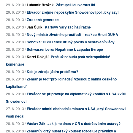
29. 6. 2013 /
Lubomír Brožek
Zástupci lidu versus lid
29. 6. 2013 /
Ekvádor zřejmě neposkytne Snowdenovi politický azyl
28. 6. 2013 /
Ztracená generace
28. 6. 2013 /
Jan Čulík
Karlovy Vary začínají rázně
28. 6. 2013 /
Nový ministr životního prostředí -- reakce Hnutí DUHA
28. 6. 2013 /
Sobotka: ČSSD chce druhý pokus o sestavení vlády
28. 6. 2013 /
Schwarzenberg: Nepatříme k západní Evropě
28. 6. 2013 /
Karel Dolejší
Proč už nebudu psát vnitropolitické
komentáře
28. 6. 2013 /
Kde je zdroj a jádro problému?
28. 6. 2013 /
Zeman je teď "pro lid nadějí, vzešlou z bahna českého
kapitalismu"
28. 6. 2013 /
Ekvádor se připravuje na diplomatický konflikt s USA kvůli
Snowdenovi
27. 6. 2013 /
Ekvádor odmítl obchodní smlouvu s USA, azyl Snowdenovi
však nedal
28. 6. 2013 /
Václav Žák: Jak je to dnes v ČR s dodržováním ústavy?
28. 6. 2013 /
Zemanův drzý husarský kousek rozděluje právníky a