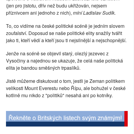
(jen pro jistotu, dřív než budu ukřižován, nejsem
SOCIÁLNÍ SÍTĚ
příznivcem ani jednoho z nich),
míní Ladislav Sudík.
RUBRIKY
To, co vidíme na české politické scéně je jedním slovem
zoufalství. Doposud se naše politické elity snažily tvářit
PLNÁ VERZE STRÁNEK
jako ti, kteří vědí a kteří jsou ti nejsilnější a nejschopnější.
Jenže na scéně se objevil starý, olezlý jezevec z
Vysočiny a najednou se ukazuje, že celá naše politická
elita je bandou směšných trpaslíků.
Jistě můžeme diskutovat o tom, jestli je Zeman politikem
velikosti Mount Everestu nebo Řípu, ale bohužel v české
kotlině mu nikdo z "politiků" nesahá ani po kotníky.