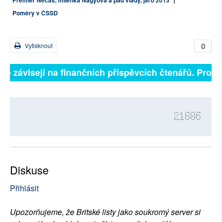
Premiér Nečas, milenka Nagyová a pád vlády, jaro 2013
|
Poměry v ČSSD
0
Vytisknout
lně závisejí na finančních příspěvcích čtenářů. Prosím
21686
Diskuse
Přihlásit
Upozorňujeme, že Britské listy jako soukromý server si