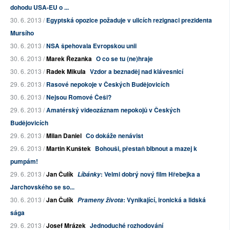
dohodu USA-EU o ...
30. 6. 2013 /
Egyptská opozice požaduje v ulicích rezignaci prezidenta
Mursího
30. 6. 2013 /
NSA špehovala Evropskou unii
30. 6. 2013 /
Marek Řezanka
O co se tu (ne)hraje
30. 6. 2013 /
Radek Mikula
Vzdor a beznaděj nad klávesnicí
29. 6. 2013 /
Rasové nepokoje v Českých Budějovicích
30. 6. 2013 /
Nejsou Romové Češi?
29. 6. 2013 /
Amatérský videozáznam nepokojů v Českých
Budějovicích
29. 6. 2013 /
Milan Daniel
Co dokáže nenávist
29. 6. 2013 /
Martin Kunštek
Bohouši, přestaň blbnout a mazej k
pumpám!
29. 6. 2013 /
Jan Čulík
: Velmi dobrý nový film Hřebejka a
Líbánky
Jarchovského se so...
30. 6. 2013 /
Jan Čulík
: Vynikající, ironická a lidská
Prameny života
sága
29. 6. 2013 /
Josef Mrázek
Jednoduché rozhodování