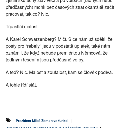
zjistili skutečný stav věcí a po volbách (řádných nebo
předčasných) mohli bez časových ztrát okamžitě začít
pracovat, tak co? Nic.
Trpasličí malost.
A Karel Schwarzenberg? Mlčí. Sice nám už sdělil, že
posty pro "rebely" jsou v podstatě úplatek, také nám
oznámil, že když nebude premiérkou Němcová, že
jediným řešením jsou předčasné volby.
A teď? Nic. Malost a zoufalost, kam se člověk podívá.
A tohle řídí stát.
Prezident Miloš Zeman ve funkci
|