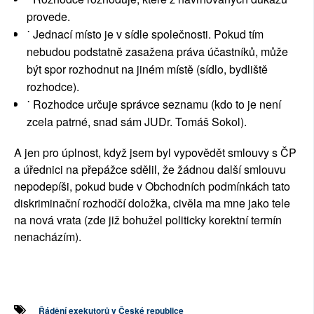
provede.
˙ Jednací místo je v sídle společnosti. Pokud tím
nebudou podstatně zasažena práva účastníků, může
být spor rozhodnut na jiném místě (sídlo, bydliště
rozhodce).
˙ Rozhodce určuje správce seznamu (kdo to je není
zcela patrné, snad sám JUDr. Tomáš Sokol).
A jen pro úplnost, když jsem byl vypovědět smlouvy s ČP
a úřednici na přepážce sdělil, že žádnou další smlouvu
nepodepíši, pokud bude v Obchodních podmínkách tato
diskriminační rozhodčí doložka, civěla ma mne jako tele
na nová vrata (zde již bohužel politicky korektní termín
nenacházím).
Řádění exekutorů v České republice