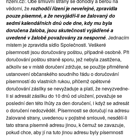
rizeni.cz/. Obě smluvní strany se dohodly a berou na
vědomí, že
rozhodčí řízení je neveřejné, zpravidla
pouze písemné, a že nevyjádří-li se žalovaný do
sedmi kalendářních dnů ode dne, kdy mu byla
doručena žaloba, jsou skutečnosti vyjádřené a
uvedené v žalobě považovány za nesporné
. Jednacím
místem je zpravidla sídlo Společnosti. Veškeré
písemnosti jsou doručovány poštou, případně osobně. Při
doručování poštou straně sporu, jež nebyla zastižena,
ačkoliv se v místě doručení zdržuje, se použije přiměřeně
ustanovení občanského soudního řádu o doručování
písemností do vlastních rukou, přičemž opětovné
doručování zásilky se nevyžaduje a platí, že nevyzvedne-
li si adresát zásilku do 10 dnů od uložení, považuje se
poslední den této lhůty za den doručení, i když se adresát
o doručení nedozvěděl. Písemnosti se doručují na adresu
žalované strany, uvedenou v pojistné smlouvě, nesdělí-li
tato strana písemně adresu jinou, k čemuž se zavazuje,
pokud chce, aby jí na tuto jinou adresu byly písemnosti