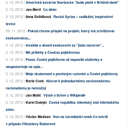
3. 12. 2012 /
Americká kavárna Starbucks "bude platit v Británii daně"
3. 12. 2012 /
Jan Mertl
Co dělat
3. 12. 2012 /
Ilona Švihlíková
Řecká Syriza -- radikální, inspirativní
levice
29. 11. 2012 /
Pokud chcete přispět na projekt, který má zcivilizovat
exekutorskou...
3. 12. 2012 /
Invalida s deseti exekucemi za "jízdu načerno"...
3. 12. 2012 /
Mé příběhy s Českou pojišťovnou
3. 12. 2012 /
Pozor, Česká pojišťovna už neposílá složenky a
neupozorňuje na spla...
3. 12. 2012 /
Moje zkušenosti s povinným ručením u České pojišťovny
3. 12. 2012 /
Boris Cvek
Návrat k jednoduchému osvícenskému
racionalismu je nemožný
3. 12. 2012 /
Jan Molič
Výtah o lichvě z
Wikipedie
3. 12. 2012 /
Karel Dolejší
Česká republika, klientský stát klientského
státu
3. 12. 2012 /
Václav Meškan
Hon na čarodějnici aneb Co smrdí
v případu Vítězslavy Baborové