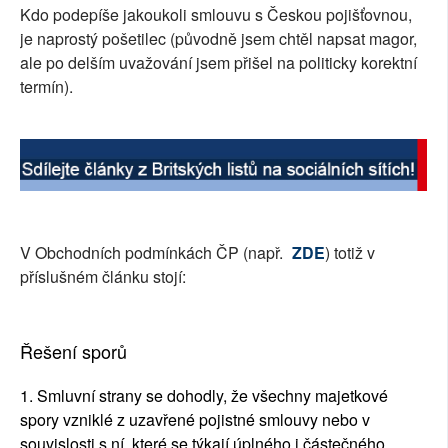
Kdo podepíše jakoukoli smlouvu s Českou pojišťovnou,
SOCIÁLNÍ SÍTĚ
je naprostý pošetilec (původně jsem chtěl napsat magor,
ale po delším uvažování jsem přišel na politicky korektní
RUBRIKY
termín).
PLNÁ VERZE STRÁNEK
V Obchodních podmínkách ČP (např.
ZDE
) totiž v
příslušném článku stojí:
Řešení sporů
1. Smluvní strany se dohodly, že všechny majetkové
spory vzniklé z uzavřené pojistné smlouvy nebo v
souvislosti s ní, které se týkají úplného i částečného