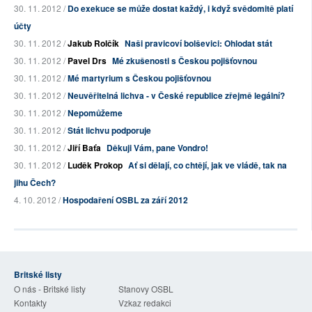
30. 11. 2012 /
Do exekuce se může dostat každý, i když svědomitě platí
účty
30. 11. 2012 /
Jakub Rolčík
Naši pravicoví bolševici: Ohlodat stát
30. 11. 2012 /
Pavel Drs
Mé zkušenosti s Českou pojišťovnou
30. 11. 2012 /
Mé martyrium s Českou pojišťovnou
30. 11. 2012 /
Neuvěřitelná lichva - v České republice zřejmě legální?
30. 11. 2012 /
Nepomůžeme
30. 11. 2012 /
Stát lichvu podporuje
30. 11. 2012 /
Jiří Baťa
Děkuji Vám, pane Vondro!
30. 11. 2012 /
Luděk Prokop
Ať si dělají, co chtějí, jak ve vládě, tak na
jihu Čech?
4. 10. 2012 /
Hospodaření OSBL za září 2012
Britské listy
O nás - Britské listy
Stanovy OSBL
Kontakty
Vzkaz redakci