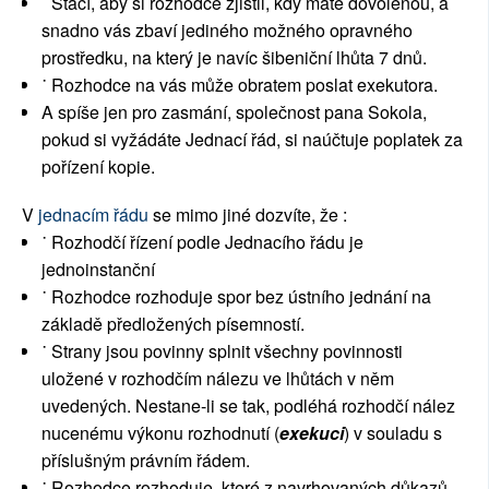
˙ Stačí, aby si rozhodce zjistil, kdy máte dovolenou, a
snadno vás zbaví jediného možného opravného
prostředku, na který je navíc šibeniční lhůta 7 dnů.
˙ Rozhodce na vás může obratem poslat exekutora.
A spíše jen pro zasmání, společnost pana Sokola,
pokud si vyžádáte Jednací řád, si naúčtuje poplatek za
pořízení kopie.
V
jednacím řádu
se mimo jiné dozvíte, že :
˙ Rozhodčí řízení podle Jednacího řádu je
jednoinstanční
˙ Rozhodce rozhoduje spor bez ústního jednání na
základě předložených písemností.
˙ Strany jsou povinny splnit všechny povinnosti
uložené v rozhodčím nálezu ve lhůtách v něm
uvedených. Nestane-li se tak, podléhá rozhodčí nález
nucenému výkonu rozhodnutí (
exekuci
) v souladu s
příslušným právním řádem.
˙ Rozhodce rozhoduje, které z navrhovaných důkazů