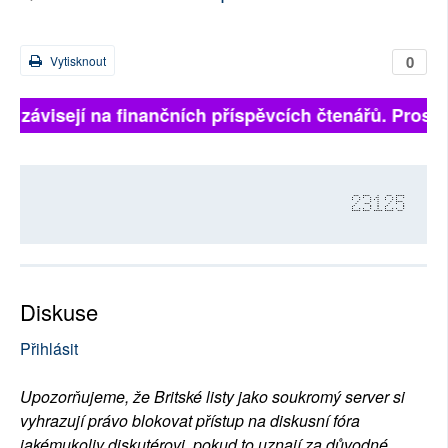
0
Vytisknout
ně závisejí na finančních příspěvcích čtenářů. Prosíme
23125
Diskuse
Přihlásit
Upozorňujeme, že Britské listy jako soukromý server si
vyhrazují právo blokovat přístup na diskusní fóra
jakémukoliv diskutérovi, pokud to uznají za důvodné.