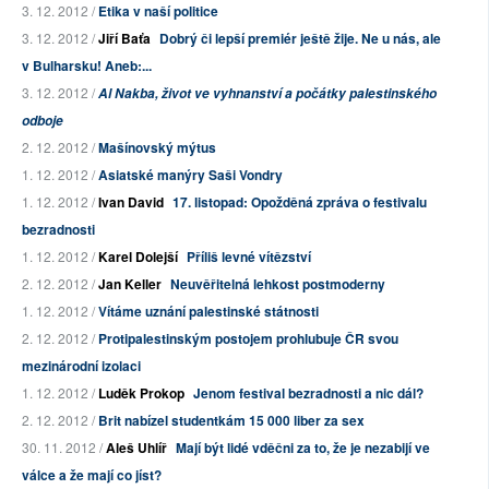
3. 12. 2012 /
Etika v naší politice
3. 12. 2012 /
Jiří Baťa
Dobrý či lepší premiér ještě žije. Ne u nás, ale
v Bulharsku! Aneb:...
3. 12. 2012 /
Al Nakba, život ve vyhnanství a počátky palestinského
odboje
2. 12. 2012 /
Mašínovský mýtus
1. 12. 2012 /
Asiatské manýry Saši Vondry
1. 12. 2012 /
Ivan David
17. listopad: Opožděná zpráva o festivalu
bezradnosti
1. 12. 2012 /
Karel Dolejší
Příliš levné vítězství
2. 12. 2012 /
Jan Keller
Neuvěřitelná lehkost postmoderny
1. 12. 2012 /
Vítáme uznání palestinské státnosti
2. 12. 2012 /
Protipalestinským postojem prohlubuje ČR svou
mezinárodní izolaci
1. 12. 2012 /
Luděk Prokop
Jenom festival bezradnosti a nic dál?
2. 12. 2012 /
Brit nabízel studentkám 15 000 liber za sex
30. 11. 2012 /
Aleš Uhlíř
Mají být lidé vděčni za to, že je nezabijí ve
válce a že mají co jíst?