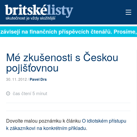
 závisejí na finančních příspěvcích čtenářů. Prosíme, 
PŘIHLÁSIT
AKTUÁLNÍ VYDÁNÍ
Mé zkušenosti s Českou
ARCHIV
pojišťovnou
ROZHOVORY
30. 11. 2012 /
Pavel Drs
TÉMATA
čas čtení 5 minut
NEJČTENĚJŠÍ ZA 7 DNÍ
AUTOŘI
Dovolte malou poznámku k článku
O idiotském přístupu
k zákazníkovi na konkrétním příkladu
.
PŘÍSPĚVKY NA PROVOZ