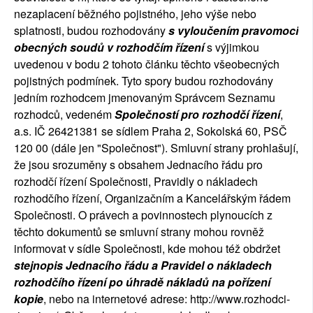
nezaplacení běžného pojistného, jeho výše nebo
splatnosti, budou rozhodovány
s vyloučením pravomoci
obecných soudů v rozhodčím řízení
s výjimkou
uvedenou v bodu 2 tohoto článku těchto všeobecných
pojistných podmínek. Tyto spory budou rozhodovány
jedním rozhodcem jmenovaným Správcem Seznamu
rozhodců, vedeném
Společností pro rozhodčí řízení
,
a.s. IČ 26421381 se sídlem Praha 2, Sokolská 60, PSČ
120 00 (dále jen "Společnost"). Smluvní strany prohlašují,
že jsou srozuměny s obsahem Jednacího řádu pro
rozhodčí řízení Společnosti, Pravidly o nákladech
rozhodčího řízení, Organizačním a Kancelářským řádem
Společnosti. O právech a povinnostech plynoucích z
těchto dokumentů se smluvní strany mohou rovněž
informovat v sídle Společnosti, kde mohou též obdržet
stejnopis Jednacího řádu a Pravidel o nákladech
rozhodčího řízení po úhradě nákladů na pořízení
kopie
, nebo na internetové adrese: http://www.rozhodci-