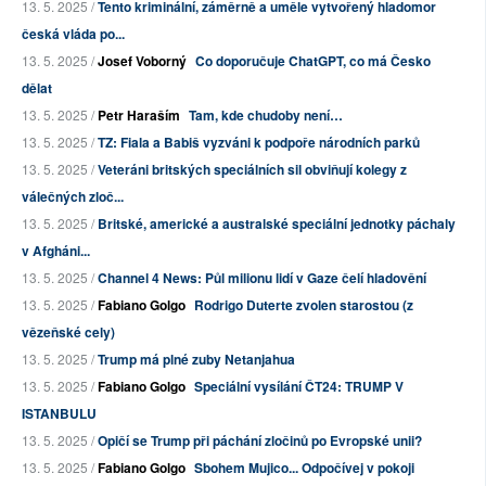
13. 5. 2025 /
Tento kriminální, záměrně a uměle vytvořený hladomor
česká vláda po...
13. 5. 2025 /
Josef Voborný
Co doporučuje ChatGPT, co má Česko
dělat
13. 5. 2025 /
Petr Haraším
Tam, kde chudoby není…
13. 5. 2025 /
TZ: Fiala a Babiš vyzváni k podpoře národních parků
13. 5. 2025 /
Veteráni britských speciálních sil obviňují kolegy z
válečných zloč...
13. 5. 2025 /
Britské, americké a australské speciální jednotky páchaly
v Afgháni...
13. 5. 2025 /
Channel 4 News: Půl milionu lidí v Gaze čelí hladovění
13. 5. 2025 /
Fabiano Golgo
Rodrigo Duterte zvolen starostou (z
vězeňské cely)
13. 5. 2025 /
Trump má plné zuby Netanjahua
13. 5. 2025 /
Fabiano Golgo
Speciální vysílání ČT24: TRUMP V
ISTANBULU
13. 5. 2025 /
Opičí se Trump při páchání zločinů po Evropské unii?
13. 5. 2025 /
Fabiano Golgo
Sbohem Mujico... Odpočívej v pokoji