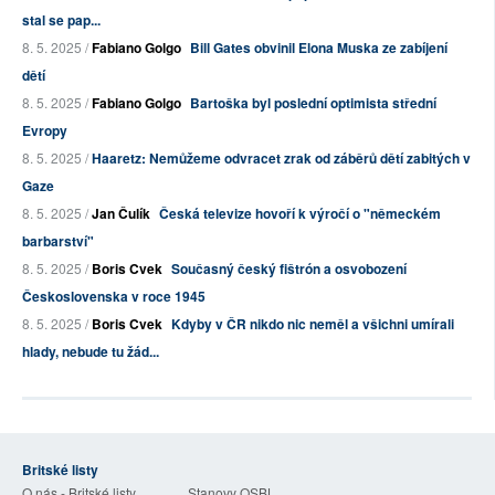
stal se pap...
8. 5. 2025 /
Fabiano Golgo
Bill Gates obvinil Elona Muska ze zabíjení
dětí
8. 5. 2025 /
Fabiano Golgo
Bartoška byl poslední optimista střední
Evropy
8. 5. 2025 /
Haaretz: Nemůžeme odvracet zrak od záběrů dětí zabitých v
Gaze
8. 5. 2025 /
Jan Čulík
Česká televize hovoří k výročí o "německém
barbarství"
8. 5. 2025 /
Boris Cvek
Současný český fištrón a osvobození
Československa v roce 1945
8. 5. 2025 /
Boris Cvek
Kdyby v ČR nikdo nic neměl a všichni umírali
hlady, nebude tu žád...
Britské listy
O nás - Britské listy
Stanovy OSBL