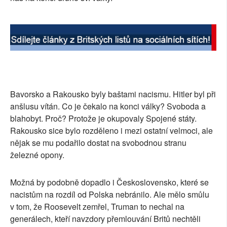
Bavorsko a Rakousko byly baštami nacismu. Hitler byl při
anšlusu vítán. Co je čekalo na konci války? Svoboda a
blahobyt. Proč? Protože je okupovaly Spojené státy.
Rakousko sice bylo rozděleno i mezi ostatní velmoci, ale
nějak se mu podařilo dostat na svobodnou stranu
železné opony.
Možná by podobně dopadlo i Československo, které se
nacistům na rozdíl od Polska nebránilo. Ale mělo smůlu
v tom, že Roosevelt zemřel, Truman to nechal na
generálech, kteří navzdory přemlouvání Britů nechtěli