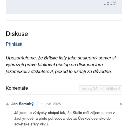
6320
Diskuse
Přihlásit
Upozorňujeme, že Britské listy jako soukromý server si
vyhrazují právo blokovat přístup na diskusní fóra
jakémukoliv diskutérovi, pokud to uznají za důvodné.
Komentáře
nejnovější
oblíbené
Jan Samohýl
11. kvě. 2025
0
Já jsem to vždycky chápal tak, že Stalin měl zájem o uran v
Jáchymově, a proto potřeboval dostat Československo do
sovětské sféry vlivu.