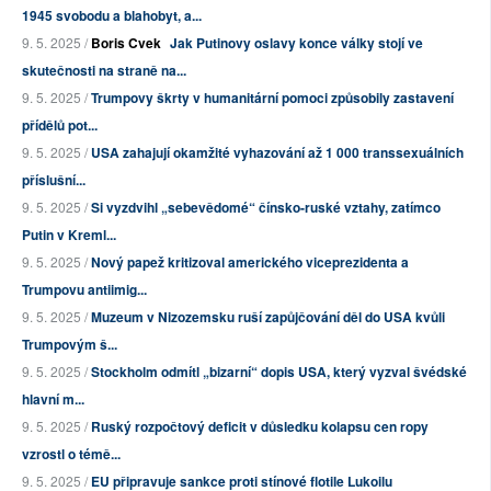
1945 svobodu a blahobyt, a...
9. 5. 2025 /
Boris Cvek
Jak Putinovy oslavy konce války stojí ve
skutečnosti na straně na...
9. 5. 2025 /
Trumpovy škrty v humanitární pomoci způsobily zastavení
přídělů pot...
9. 5. 2025 /
USA zahajují okamžité vyhazování až 1 000 transsexuálních
příslušní...
9. 5. 2025 /
Si vyzdvihl „sebevědomé“ čínsko-ruské vztahy, zatímco
Putin v Kreml...
9. 5. 2025 /
Nový papež kritizoval amerického viceprezidenta a
Trumpovu antiimig...
9. 5. 2025 /
Muzeum v Nizozemsku ruší zapůjčování děl do USA kvůli
Trumpovým š...
9. 5. 2025 /
Stockholm odmítl „bizarní“ dopis USA, který vyzval švédské
hlavní m...
9. 5. 2025 /
Ruský rozpočtový deficit v důsledku kolapsu cen ropy
vzrostl o témě...
9. 5. 2025 /
EU připravuje sankce proti stínové flotile Lukoilu