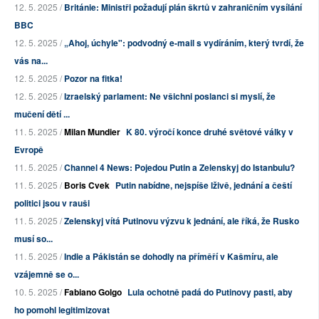
12. 5. 2025 /
Británie: Ministři požadují plán škrtů v zahraničním vysílání
BBC
12. 5. 2025 /
„Ahoj, úchyle": podvodný e-mail s vydíráním, který tvrdí, že
vás na...
12. 5. 2025 /
Pozor na fitka!
12. 5. 2025 /
Izraelský parlament: Ne všichni poslanci si myslí, že
mučení dětí ...
11. 5. 2025 /
Milan Mundier
K 80. výročí konce druhé světové války v
Evropě
11. 5. 2025 /
Channel 4 News: Pojedou Putin a Zelenskyj do Istanbulu?
11. 5. 2025 /
Boris Cvek
Putin nabídne, nejspíše lživě, jednání a čeští
politici jsou v rauši
11. 5. 2025 /
Zelenskyj vítá Putinovu výzvu k jednání, ale říká, že Rusko
musí so...
11. 5. 2025 /
Indie a Pákistán se dohodly na příměří v Kašmíru, ale
vzájemně se o...
10. 5. 2025 /
Fabiano Golgo
Lula ochotně padá do Putinovy pasti, aby
ho pomohl legitimizovat