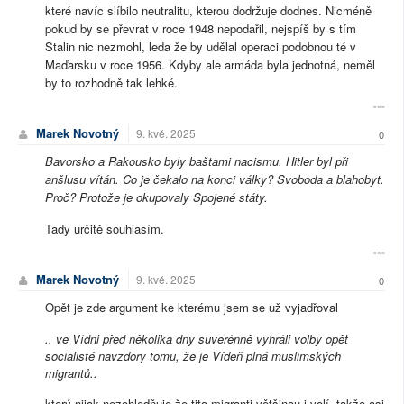
které navíc slíbilo neutralitu, kterou dodržuje dodnes. Nicméně
pokud by se převrat v roce 1948 nepodařil, nejspíš by s tím
Stalin nic nezmohl, leda že by udělal operaci podobnou té v
Maďarsku v roce 1956. Kdyby ale armáda byla jednotná, neměl
by to rozhodně tak lehké.
Marek Novotný
9. kvě. 2025
0
Bavorsko a Rakousko byly baštami nacismu. Hitler byl při
anšlusu vítán. Co je čekalo na konci války? Svoboda a blahobyt.
Proč? Protože je okupovaly Spojené státy.
Tady určitě souhlasím.
Marek Novotný
9. kvě. 2025
0
Opět je zde argument ke kterému jsem se už vyjadřoval
.. ve Vídni před několika dny suverénně vyhráli volby opět
socialisté navzdory tomu, že je Vídeň plná muslimských
migrantů..
který nijak nezohledňuje že tito migranti většinou i volí, takže asi