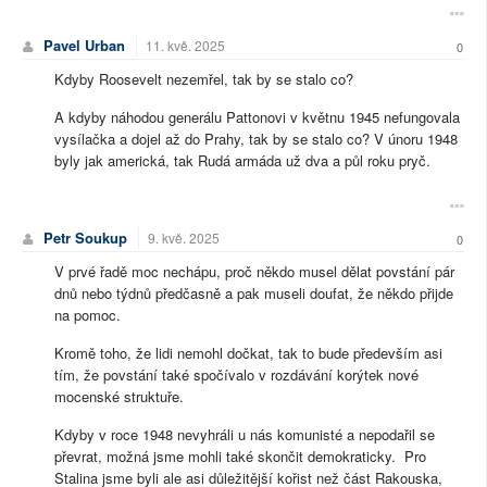
Pavel Urban
11. kvě. 2025
0
Kdyby Roosevelt nezemřel, tak by se stalo co?
A kdyby náhodou generálu Pattonovi v květnu 1945 nefungovala
vysílačka a dojel až do Prahy, tak by se stalo co? V únoru 1948
byly jak americká, tak Rudá armáda už dva a půl roku pryč.
Petr Soukup
9. kvě. 2025
0
V prvé řadě moc nechápu, proč někdo musel dělat povstání pár
dnů nebo týdnů předčasně a pak museli doufat, že někdo přijde
na pomoc.
Kromě toho, že lidi nemohl dočkat, tak to bude především asi
tím, že povstání také spočívalo v rozdávání korýtek nové
mocenské struktuře.
Kdyby v roce 1948 nevyhráli u nás komunisté a nepodařil se
převrat, možná jsme mohli také skončit demokraticky. Pro
Stalina jsme byli ale asi důležitější kořist než část Rakouska,