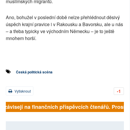
muslimských migrantů.
Ano, bohužel v poslední době nelze přehlédnout děsivý
úspěch krajní pravice i v Rakousku a Bavorsku, ale u nás
– a třeba typicky ve východním Německu – je to ještě
mnohem horší.
Česká politická scéna
-1
Vytisknout
ě závisejí na finančních příspěvcích čtenářů. Prosíme,