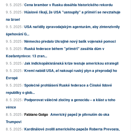
9. 5. 2025 /
Cena brambor v Rusku dosáhla historického rekordu
9. 5. 2025 /
Húsiové říkají, že USA "ustoupily" a příměří se nevztahuje
na Izrael
9. 5. 2025 /
USA nařídily zpravodajským agenturám, aby zintenzivnily
špehování G...
9. 5. 2025 /
Německo předalo Ukrajině nový balík vojenské pomoci
9. 5. 2025 /
Ruská federace během "příměří" zasáhla dům v
Kosťantynivce: 13 zran...
9. 5. 2025 /
Jak indickopákistánská krize testuje americkou strategii
9. 5. 2025 /
Kreml nabídl USA, ať nakoupí ruský plyn a přeprodají ho
Evropě
9. 5. 2025 /
Společné prohlášení Ruské federace a Čínské lidové
republiky o glob...
8. 5. 2025 /
Podporovat válečné zločiny a genocidu – a klást u toho
věnce
8. 5. 2025 /
Fabiano Golgo
Americký papež je plivnutím do oka
Trumpovi
8. 5. 2025 /
Kardinálové zvolili amerického papeže Roberta Prevosta,