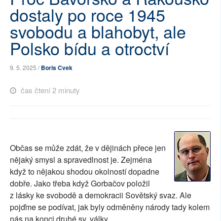
dostaly po roce 1945
SOCIÁLNÍ SÍTĚ
svobodu a blahobyt, ale
RUBRIKY
Polsko bídu a otroctví
PLNÁ VERZE STRÁNEK
9. 5. 2025 /
Boris Cvek
čas čtení 2 minuty
Občas se může zdát, že v dějinách přece jen
nějaký smysl a spravedlnost je. Zejména
když to nějakou shodou okolností dopadne
dobře. Jako třeba když Gorbačov položil
z lásky ke svobodě a demokracii Sovětský svaz. Ale
pojďme se podívat, jak byly odměněny národy tady kolem
nás na konci druhé sv. války.