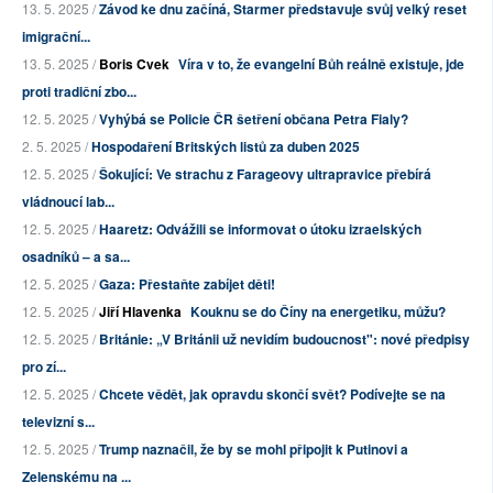
13. 5. 2025 /
Závod ke dnu začíná, Starmer představuje svůj velký reset
imigrační...
13. 5. 2025 /
Boris Cvek
Víra v to, že evangelní Bůh reálně existuje, jde
proti tradiční zbo...
12. 5. 2025 /
Vyhýbá se Policie ČR šetření občana Petra Fialy?
2. 5. 2025 /
Hospodaření Britských listů za duben 2025
12. 5. 2025 /
Šokující: Ve strachu z Farageovy ultrapravice přebírá
vládnoucí lab...
12. 5. 2025 /
Haaretz: Odvážili se informovat o útoku izraelských
osadníků – a sa...
12. 5. 2025 /
Gaza: Přestaňte zabíjet děti!
12. 5. 2025 /
Jiří Hlavenka
Kouknu se do Číny na energetiku, můžu?
12. 5. 2025 /
Británie: „V Británii už nevidím budoucnost": nové předpisy
pro zí...
12. 5. 2025 /
Chcete vědět, jak opravdu skončí svět? Podívejte se na
televizní s...
12. 5. 2025 /
Trump naznačil, že by se mohl připojit k Putinovi a
Zelenskému na ...