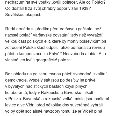
nechat umírat své vojáky „kvůli politice“. Ale co Poláci?
Co dostali ti za svůj chrabrý odpor v září 1939?
Sovětskou okupaci.
Rudá armáda si předtím před Varšavou počkala, než
nacisté potlačí Varšavské povstání, tedy než vyvraždí
velkou část polských elit, které by mohly bolševikům při
zotročení Polska klást odpor. Takže odměna za rovnou
páteř a kompenzace za Katyň? Nesvoboda a bída. A to
vlastně jen kvůli geografické poloze.
Bez ohledu na polskou rovnou páteř, svobodná, kvalitní
demokracie, vyspělý stát jsou po desítky let právě
v bývalých nacistických baštách kdysi plných
kolaborantů, tedy v Rakousku a Bavorsku, nikoli
v Polsku. Bavorská a rakouská velká města jsou baštami
levice a ve Vídni před několika dny suverénně vyhráli
volby opět socialisté navzdory tomu, že je Vídeň plná