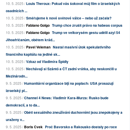
10. 5. 2025 /
Louis Theroux: Pokud vás šokoval můj film o izraelských
osadnících ...
10. 5. 2025 /
Směřujeme k nové světové válce – nebo už začala?
10. 5. 2025 /
Fabiano Golgo
Trump chce zrušit právo na habeas corpus
10. 5. 2025 /
Fabiano Golgo
Trump ve velkorysém gestu udělil azyl 54
Jihoafričanům, obětem krád...
10. 5. 2025 /
Pavel Veleman
Nastal masivní útok spekulativního
finančního kapitálu na jediné sk...
10. 5. 2025 /
Vzkaz od Vladimíra Špidly
10. 5. 2025 /
Nechávají si Szántó a ČT zadní vrátka, aby neskončili u
Mezinárodn...
9. 5. 2025 /
Humanitární organizace bijí na poplach: USA prosazují
izraelský pl...
9. 5. 2025 /
Channel 4 News: Vladimir Kara-Murza: Rusko bude
demokracií, a to da...
9. 5. 2025 /
Oběti sexuálního zneužívání duchovními jsou znepokojeny a
uraženy v...
9. 5. 2025 /
Boris Cvek
Proč Bavorsko a Rakousko dostaly po roce