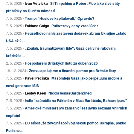
7. 5. 2025 /
Ivan Větvička
Si Tin-pching a Robert Fico jako živé štíty
přehlídky na Rudém náměstí
7. 5. 2025 /
Trump: "Húsiové kapitulovali." Opravdu?
7. 5. 2025 /
Fabiano Golgo
Pulitzerovy ceny vrací úder
7. 5. 2025 /
Hegsethovo náhlé zastavení dodávek zbraní Ukrajině „stálo
USA až 2,...
7. 5. 2025 /
„Zoufalí, traumatizovaní lidé": Gaza čelí vlně rabování,
krádeží a ...
2. 5. 2025 /
Hospodaření Britských listů za duben 2025
19. 12. 2024 /
Znovu apelujeme o finanční pomoc pro Britské listy
7. 5. 2025 /
Pavel Pečínka
Masomlejn Gaza jako perpetuum mobile a
nová generace iSIS
7. 5. 2025 /
Lesley Keen
NicolaTeslasGardenShed
7. 5. 2025 /
Indie "zaútočila na Pákistán v Muzaffarábádu, Bahawalpuru"
7. 5. 2025 /
Americké ministerstvo zahraničí sestavilo seznam vnitřních
nepřátel
7. 5. 2025 /
EU slíbila, že zdvojnásobí vojenskou pomoc Ukrajině, pokud
Putin ne...