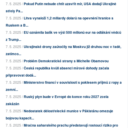
7. 5. 2025 /
Pokud Putin nebude chtít uzavřít mír, USA dodají Ukrajině
střely Pa...
7. 5. 2025 /
Litva vynaloží 1,2 miliardy dolarů na opevnění hranice s
Ruskem a B...
7. 5. 2025 /
EU oznámila balík ve výši 500 milionů eur na odlákání vědců
z Trump...
7. 5. 2025 /
Ukrajinské drony zaútočily na Moskvu již druhou noc v řadě,
zatímco...
7. 5. 2025 /
Problém Demokratické strany s Michelle Obamovou
7. 5. 2025 /
Česká republika kvůli absenci mírové dohody začala
připravovat dodá...
7. 5. 2025 /
Ministerstvo financí v souvislosti s poklesem příjmů z ropy a
zemní...
7. 5. 2025 /
Ruský plyn bude v Evropě do konce roku 2027 zcela
zakázán
7. 5. 2025 /
Nedostatek dělostřelecké munice v Pákistánu omezuje
bojovou kapacit...
7. 5. 2025 /
Mračna saharského prachu představují rostoucí riziko pro