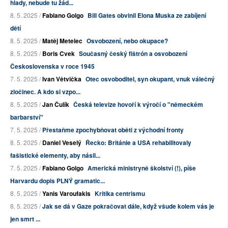
hlady, nebude tu žád...
8. 5. 2025 /
Fabiano Golgo
Bill Gates obvinil Elona Muska ze zabíjení
dětí
8. 5. 2025 /
Matěj Metelec
Osvobození, nebo okupace?
8. 5. 2025 /
Boris Cvek
Současný český fištrón a osvobození
Československa v roce 1945
7. 5. 2025 /
Ivan Větvička
Otec osvoboditel, syn okupant, vnuk válečný
zločinec. A kdo si vzpo...
8. 5. 2025 /
Jan Čulík
Česká televize hovoří k výročí o "německém
barbarství"
7. 5. 2025 /
Přestaňme zpochybňovat oběti z východní fronty
8. 5. 2025 /
Daniel Veselý
Řecko: Británie a USA rehabilitovaly
fašistické elementy, aby násil...
7. 5. 2025 /
Fabiano Golgo
Americká ministryně školství (!), píše
Harvardu dopis PLNÝ gramatic...
8. 5. 2025 /
Yanis Varoufakis
Kritika centrismu
8. 5. 2025 /
Jak se dá v Gaze pokračovat dále, když všude kolem vás je
jen smrt ...