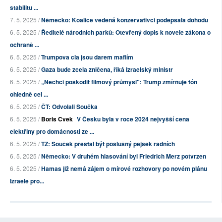
stabilitu ...
7. 5. 2025 /
Německo: Koalice vedená konzervativci podepsala dohodu
6. 5. 2025 /
Ředitelé národních parků: Otevřený dopis k novele zákona o
ochraně ...
6. 5. 2025 /
Trumpova cla jsou darem mafiím
6. 5. 2025 /
Gaza bude zcela zničena, říká izraelský ministr
6. 5. 2025 /
„Nechci poškodit filmový průmysl": Trump zmírňuje tón
ohledně cel ...
6. 5. 2025 /
ČT: Odvolali Součka
6. 5. 2025 /
Boris Cvek
V Česku byla v roce 2024 nejvyšší cena
elektřiny pro domácnosti ze ...
6. 5. 2025 /
TZ: Souček přestal být poslušný pejsek radních
6. 5. 2025 /
Německo: V druhém hlasování byl Friedrich Merz potvrzen
6. 5. 2025 /
Hamas již nemá zájem o mírové rozhovory po novém plánu
Izraele pro...