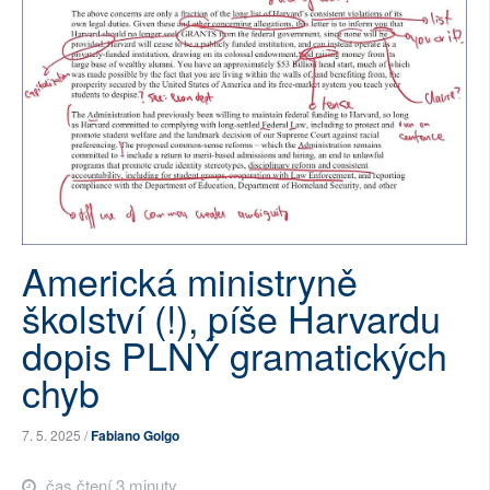
SOCIÁLNÍ SÍTĚ
RUBRIKY
PLNÁ VERZE STRÁNEK
Americká ministryně
školství (!), píše Harvardu
dopis PLNÝ gramatických
chyb
7. 5. 2025 /
Fabiano Golgo
čas čtení 3 minuty