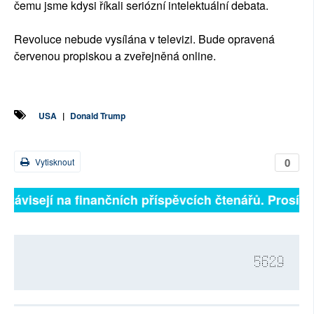
čemu jsme kdysi říkali seriózní intelektuální debata.
Revoluce nebude vysílána v televizi. Bude opravená
červenou propiskou a zveřejněná online.
USA
|
Donald Trump
0
Vytisknout
 závisejí na finančních příspěvcích čtenářů. Prosíme,
5629