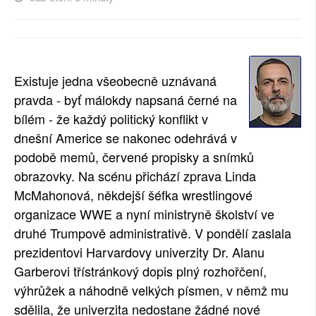
Existuje jedna všeobecně uznávaná
pravda - byť málokdy napsaná černé na
bílém - že každý politický konflikt v
dnešní Americe se nakonec odehrává v
podobě memů, červené propisky a snímků
obrazovky. Na scénu přichází zprava Linda
McMahonová, někdejší šéfka wrestlingové
organizace WWE a nyní ministryně školství ve
druhé Trumpově administrativě. V pondělí zaslala
prezidentovi Harvardovy univerzity Dr. Alanu
Garberovi třístránkový dopis plný rozhořčení,
výhrůžek a náhodně velkých písmen, v němž mu
sdělila, že univerzita nedostane žádné nové