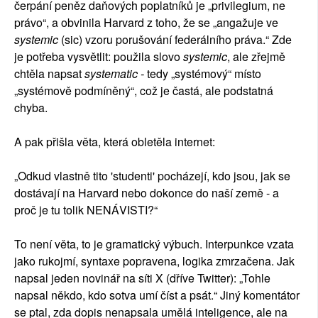
čerpání peněz daňových poplatníků je „privilegium, ne
právo“, a obvinila Harvard z toho, že se „angažuje ve
systemic
(sic) vzoru porušování federálního práva.“ Zde
je potřeba vysvětlit: použila slovo
systemic
, ale zřejmě
chtěla napsat
systematic -
tedy „systémový“ místo
„systémově podmíněný“, což je častá, ale podstatná
chyba.
A pak přišla věta, která obletěla internet:
„Odkud vlastně tito 'studenti' pocházejí, kdo jsou, jak se
dostávají na Harvard nebo dokonce do naší země - a
proč je tu tolik NENÁVISTI?“
To není věta, to je gramatický výbuch. Interpunkce vzata
jako rukojmí, syntaxe popravena, logika zmrzačena. Jak
napsal jeden novinář na síti X (dříve Twitter): „Tohle
napsal někdo, kdo sotva umí číst a psát.“ Jiný komentátor
se ptal, zda dopis nenapsala umělá inteligence, ale na