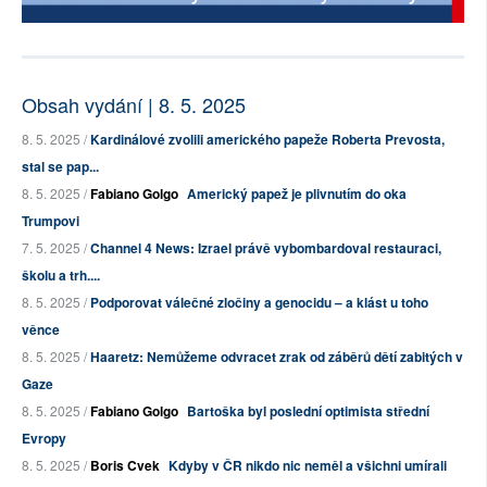
Obsah vydání | 8. 5. 2025
8. 5. 2025 /
Kardinálové zvolili amerického papeže Roberta Prevosta,
stal se pap...
8. 5. 2025 /
Fabiano Golgo
Americký papež je plivnutím do oka
Trumpovi
7. 5. 2025 /
Channel 4 News: Izrael právě vybombardoval restauraci,
školu a trh....
8. 5. 2025 /
Podporovat válečné zločiny a genocidu – a klást u toho
věnce
8. 5. 2025 /
Haaretz: Nemůžeme odvracet zrak od záběrů dětí zabitých v
Gaze
8. 5. 2025 /
Fabiano Golgo
Bartoška byl poslední optimista střední
Evropy
8. 5. 2025 /
Boris Cvek
Kdyby v ČR nikdo nic neměl a všichni umírali