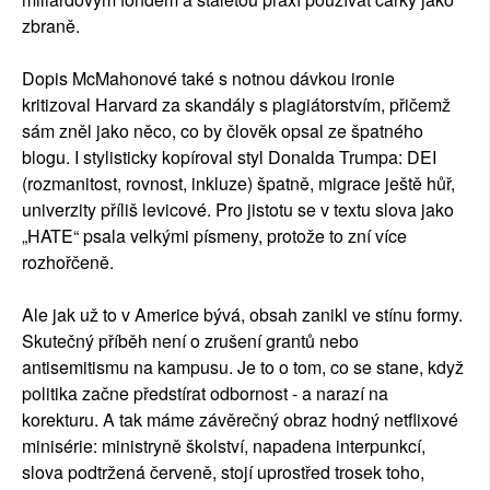
zbraně.
Dopis McMahonové také s notnou dávkou ironie
kritizoval Harvard za skandály s plagiátorstvím, přičemž
sám zněl jako něco, co by člověk opsal ze špatného
blogu. I stylisticky kopíroval styl Donalda Trumpa: DEI
(rozmanitost, rovnost, inkluze) špatně, migrace ještě hůř,
univerzity příliš levicové. Pro jistotu se v textu slova jako
„HATE“ psala velkými písmeny, protože to zní více
rozhořčeně.
Ale jak už to v Americe bývá, obsah zanikl ve stínu formy.
Skutečný příběh není o zrušení grantů nebo
antisemitismu na kampusu. Je to o tom, co se stane, když
politika začne předstírat odbornost - a narazí na
korekturu. A tak máme závěrečný obraz hodný netflixové
minisérie: ministryně školství, napadena interpunkcí,
slova podtržená červeně, stojí uprostřed trosek toho,