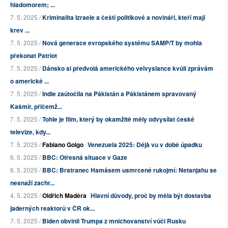
hladomorem; ...
7. 5. 2025 /
Kriminalita Izraele a čeští politikové a novináři, kteří mají
krev ...
7. 5. 2025 /
Nová generace evropského systému SAMP/T by mohla
překonat Patriot
7. 5. 2025 /
Dánsko si předvolá amerického velvyslance kvůli zprávám
o americké ...
7. 5. 2025 /
Indie zaútočila na Pákistán a Pákistánem spravovaný
Kašmír, přičemž...
7. 5. 2025 /
Tohle je film, který by okamžitě měly odvysílat české
televize, kdy...
7. 5. 2025 /
Fabiano Golgo
Venezuela 2025: Déjà vu v době úpadku
6. 5. 2025 /
BBC: Otřesná situace v Gaze
6. 5. 2025 /
BBC: Bratranec Hamásem usmrcené rukojmí: Netanjahu se
nesnaží zachr...
4. 5. 2025 /
Oldřich Maděra
Hlavní důvody, proč by měla být dostavba
jaderných reaktorů v ČR ok...
7. 5. 2025 /
Biden obvinil Trumpa z mnichovanství vůči Rusku