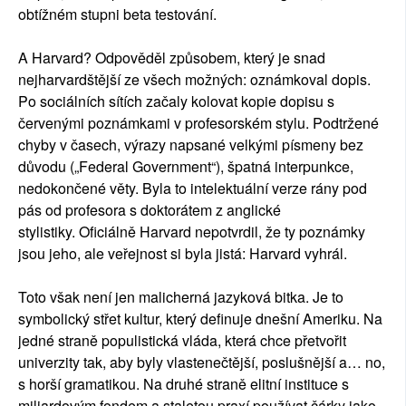
obtížném stupni beta testování.
A Harvard? Odpověděl způsobem, který je snad
nejharvardštější ze všech možných: oznámkoval dopis.
Po sociálních sítích začaly kolovat kopie dopisu s
červenými poznámkami v profesorském stylu. Podtržené
chyby v časech, výrazy napsané velkými písmeny bez
důvodu („Federal Government“), špatná interpunkce,
nedokončené věty. Byla to intelektuální verze rány pod
pás od profesora s doktorátem z anglické
stylistiky. Oficiálně Harvard nepotvrdil, že ty poznámky
jsou jeho, ale veřejnost si byla jistá: Harvard vyhrál.
Toto však není jen malicherná jazyková bitka. Je to
symbolický střet kultur, který definuje dnešní Ameriku. Na
jedné straně populistická vláda, která chce přetvořit
univerzity tak, aby byly vlastenečtější, poslušnější a… no,
s horší gramatikou. Na druhé straně elitní instituce s
miliardovým fondem a staletou praxí používat čárky jako