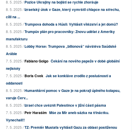
8. 5. 2025 /
Pozice Ukrajiny na bojišti se rychle zhoršuje
8. 5. 2025 /
Izraelský útok v Gaze, který vymrštil chlapce na střechu,
cílil na ...
8. 5. 2025 /
Trumpova dohoda s Húsii: Vyhlásit vítězství a jet domů?
8. 5. 2025 /
Trumpův plán pro pracovníky: Znovu udělat z Ameriky
manufakturu
8. 5. 2025 /
Lobby Horse: Trumpova „bilionová“ návštěva Saúdské
Arábie
7. 5. 2025 /
Fabiano Golgo
Čekání na nového papeže v době globální
nejistoty
7. 5. 2025 /
Boris Cvek
Jak se konkláve zrodilo z poslušnosti a
oddanosti
8. 5. 2025 /
Humanitární pomoc v Gaze je na pokraji úplného kolapsu,
varuje Červ...
8. 5. 2025 /
Izrael chce uvěznit Palestince v jižní části pásma
7. 5. 2025 /
Petr Haraším
Mše za Mír aneb sázka na třináctku.
Vynechali!!
7. 5. 2025 /
TZ: Premiér Mustafa vyhlásil Gazu za oblast postiženou