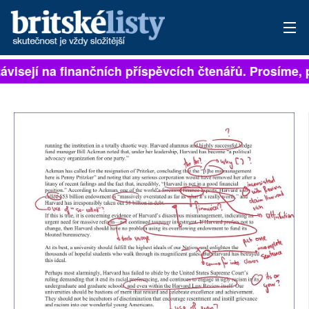
ávisejí na finančních příspěvcích čtenářů. Prosíme, př
PŘIHLÁSIT
AKTUÁLNÍ VYDÁNÍ
ARCHIV
ROZHOVORY
TÉMATA
NEJČTENĚJŠÍ ZA 7 DNÍ
AUTOŘI
PŘÍSPĚVKY NA PROVOZ