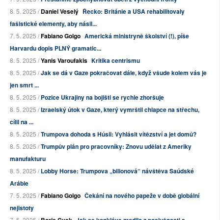
8. 5. 2025 /
Daniel Veselý
Řecko: Británie a USA rehabilitovaly
fašistické elementy, aby násil...
7. 5. 2025 /
Fabiano Golgo
Americká ministryně školství (!), píše
Harvardu dopis PLNÝ gramatic...
8. 5. 2025 /
Yanis Varoufakis
Kritika centrismu
8. 5. 2025 /
Jak se dá v Gaze pokračovat dále, když všude kolem vás je
jen smrt ...
8. 5. 2025 /
Pozice Ukrajiny na bojišti se rychle zhoršuje
8. 5. 2025 /
Izraelský útok v Gaze, který vymrštil chlapce na střechu,
cílil na ...
8. 5. 2025 /
Trumpova dohoda s Húsii: Vyhlásit vítězství a jet domů?
8. 5. 2025 /
Trumpův plán pro pracovníky: Znovu udělat z Ameriky
manufakturu
8. 5. 2025 /
Lobby Horse: Trumpova „bilionová“ návštěva Saúdské
Arábie
7. 5. 2025 /
Fabiano Golgo
Čekání na nového papeže v době globální
nejistoty
7. 5. 2025 /