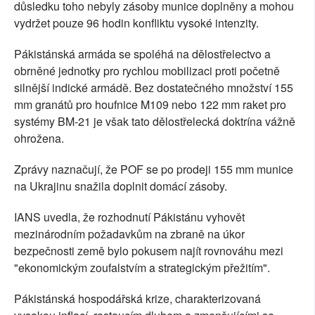
důsledku toho nebyly zásoby munice doplněny a mohou
vydržet pouze 96 hodin konfliktu vysoké intenzity.
Pákistánská armáda se spoléhá na dělostřelectvo a
obrněné jednotky pro rychlou mobilizaci proti početně
silnější indické armádě. Bez dostatečného množství 155
mm granátů pro houfnice M109 nebo 122 mm raket pro
systémy BM-21 je však tato dělostřelecká doktrína vážně
ohrožena.
Zprávy naznačují, že POF se po prodeji 155 mm munice
na Ukrajinu snažila doplnit domácí zásoby.
IANS uvedla, že rozhodnutí Pákistánu vyhovět
mezinárodním požadavkům na zbraně na úkor
bezpečnosti země bylo pokusem najít rovnováhu mezi
"ekonomickým zoufalstvím a strategickým přežitím".
Pákistánská hospodářská krize, charakterizovaná