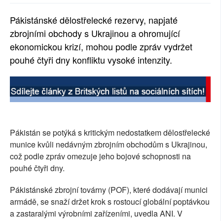
SOCIÁLNÍ SÍTĚ
Pákistánské dělostřelecké rezervy, napjaté
zbrojními obchody s Ukrajinou a ohromující
RUBRIKY
ekonomickou krizí, mohou podle zpráv vydržet
PLNÁ VERZE STRÁNEK
pouhé čtyři dny konfliktu vysoké intenzity.
Pákistán se potýká s kritickým nedostatkem dělostřelecké
munice kvůli nedávným zbrojním obchodům s Ukrajinou,
což podle zpráv omezuje jeho bojové schopnosti na
pouhé čtyři dny.
Pákistánské zbrojní továrny (POF), které dodávají munici
armádě, se snaží držet krok s rostoucí globální poptávkou
a zastaralými výrobními zařízeními, uvedla ANI. V