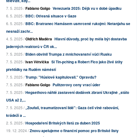
televize, kdy...
7. 5. 2025 /
Fabiano Golgo
Venezuela 2025: Déjà vu v době úpadku
6. 5. 2025 /
BBC: Otřesná situace v Gaze
6. 5. 2025 /
BBC: Bratranec Hamásem usmrcené rukojmí: Netanjahu se
nesnaží zachr...
4. 5. 2025 /
Oldřich Maděra
Hlavní důvody, proč by měla být dostavba
jaderných reaktorů v ČR ok...
7. 5. 2025 /
Biden obvinil Trumpa z mnichovanství vůči Rusku
7. 5. 2025 /
Ivan Větvička
Si Tin-pching a Robert Fico jako živé štíty
přehlídky na Rudém náměstí
7. 5. 2025 /
Trump: "Húsiové kapitulovali." Opravdu?
7. 5. 2025 /
Fabiano Golgo
Pulitzerovy ceny vrací úder
7. 5. 2025 /
Hegsethovo náhlé zastavení dodávek zbraní Ukrajině „stálo
USA až 2,...
7. 5. 2025 /
„Zoufalí, traumatizovaní lidé": Gaza čelí vlně rabování,
krádeží a ...
2. 5. 2025 /
Hospodaření Britských listů za duben 2025
19. 12. 2024 /
Znovu apelujeme o finanční pomoc pro Britské listy