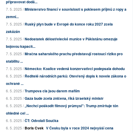
připravovat dodá...
7. 5. 2025 /
Ministerstvo financí v souvislosti s poklesem příjmů z ropy a
zemní...
7. 5. 2025 /
Ruský plyn bude v Evropě do konce roku 2027 zcela
zakázán
7. 5. 2025 /
Nedostatek dělostřelecké munice v Pákistánu omezuje
bojovou kapacit...
7. 5. 2025 /
Mračna saharského prachu představují rostoucí riziko pro
stabilitu ...
7. 5. 2025 /
Německo: Koalice vedená konzervativci podepsala dohodu
6. 5. 2025 /
Ředitelé národních parků: Otevřený dopis k novele zákona o
ochraně ...
6. 5. 2025 /
Trumpova cla jsou darem mafiím
6. 5. 2025 /
Gaza bude zcela zničena, říká izraelský ministr
6. 5. 2025 /
„Nechci poškodit filmový průmysl": Trump zmírňuje tón
ohledně cel ...
6. 5. 2025 /
ČT: Odvolali Součka
6. 5. 2025 /
Boris Cvek
V Česku byla v roce 2024 nejvyšší cena