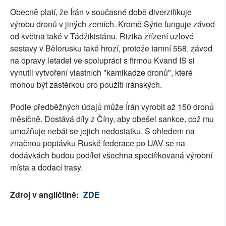
Obecně platí, že Írán v současné době diverzifikuje
výrobu dronů v jiných zemích. Kromě Sýrie funguje závod
od května také v Tádžikistánu. Rizika zřízení uzlové
sestavy v Bělorusku také hrozí, protože tamní 558. závod
na opravy letadel ve spolupráci s firmou Kvand IS si
vynutil vytvoření vlastních "kamikadze dronů", které
mohou být zástěrkou pro použití íránských.
Podle předběžných údajů může Írán vyrobit až 150 dronů
měsíčně. Dostává díly z Číny, aby obešel sankce, což mu
umožňuje nebát se jejich nedostatku. S ohledem na
značnou poptávku Ruské federace po UAV se na
dodávkách budou podílet všechna specifikovaná výrobní
místa a dodací trasy.
Zdroj v angličtině:
ZDE