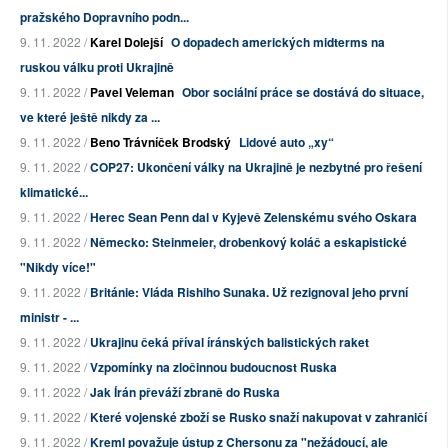
pražského Dopravního podn...
9. 11. 2022 /
Karel Dolejší
O dopadech amerických midterms na
ruskou válku proti Ukrajině
9. 11. 2022 /
Pavel Veleman
Obor sociální práce se dostává do situace,
ve které ještě nikdy za ...
9. 11. 2022 /
Beno Trávníček Brodský
Lidové auto „xy“
9. 11. 2022 /
COP27: Ukončení války na Ukrajině je nezbytné pro řešení
klimatické...
9. 11. 2022 /
Herec Sean Penn dal v Kyjevě Zelenskému svého Oskara
9. 11. 2022 /
Německo: Steinmeier, drobenkový koláč a eskapistické
"Nikdy více!"
9. 11. 2022 /
Británie: Vláda Rishiho Sunaka. Už rezignoval jeho první
ministr - ...
9. 11. 2022 /
Ukrajinu čeká příval íránských balistických raket
9. 11. 2022 /
Vzpomínky na zločinnou budoucnost Ruska
9. 11. 2022 /
Jak Írán převáží zbraně do Ruska
9. 11. 2022 /
Které vojenské zboží se Rusko snaží nakupovat v zahraničí
9. 11. 2022 /
Kreml považuje ústup z Chersonu za "nežádoucí, ale