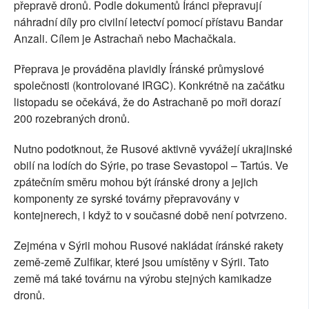
přepravě dronů. Podle dokumentů Íránci přepravují
náhradní díly pro civilní letectví pomocí přístavu Bandar
Anzali. Cílem je Astrachaň nebo Machačkala.
Přeprava je prováděna plavidly Íránské průmyslové
společnosti (kontrolované IRGC). Konkrétně na začátku
listopadu se očekává, že do Astrachaně po moři dorazí
200 rozebraných dronů.
Nutno podotknout, že Rusové aktivně vyvážejí ukrajinské
obilí na lodích do Sýrie, po trase Sevastopol – Tartús. Ve
zpátečním směru mohou být íránské drony a jejich
komponenty ze syrské továrny přepravovány v
kontejnerech, i když to v současné době není potvrzeno.
Zejména v Sýrii mohou Rusové nakládat íránské rakety
země-země Zulfikar, které jsou umístěny v Sýrii. Tato
země má také továrnu na výrobu stejných kamikadze
dronů.