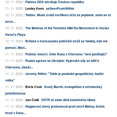
12. 11. 2022 /
Fialova ODS ohrožuje Českou republiku
11. 11. 2022 /
Lesley Keen
asSeenFromWithin
12. 11. 2022 /
Twitter: Musk zrušil verifikaci účtů za poplatek, stalo se to
terče...
12. 11. 2022 /
The Motives of the Feminist #MeToo Movement in Václav
Havel’s Plays
12. 11. 2022 /
Britská a francouzská pobřežní stráž se hádaly, kdo má
pomoci. Mezi...
11. 11. 2022 /
Putinův mluvčí: Útěk Rusů z Chersonu "není ponižující"
11. 11. 2022 /
Ruská agrese na Ukrajině: Kyjevské síly se blíží k
Chersonu, získáv...
11. 11. 2022 /
Jeremy Rifkin: "Tohle je poslední geopolitická, fosilní
válka"
11. 11. 2022 /
Boris Cvek
Svatý Martin, evangelium a středověký
primitivismus
11. 11. 2022 /
Jan Čulík
ÚSTR ze sebe dělá komického idiota
11. 11. 2022 /
Rapperovi, který protestoval proti smrti Mahsy Amini,
hrozí v Íránu...