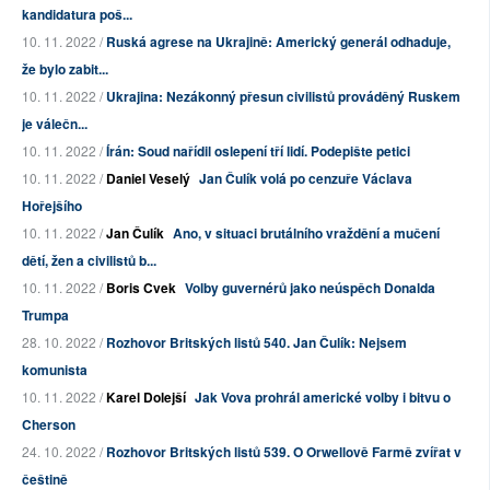
kandidatura poš...
10. 11. 2022 /
Ruská agrese na Ukrajině: Americký generál odhaduje,
že bylo zabit...
10. 11. 2022 /
Ukrajina: Nezákonný přesun civilistů prováděný Ruskem
je válečn...
10. 11. 2022 /
Írán: Soud nařídil oslepení tří lidí. Podepište petici
10. 11. 2022 /
Daniel Veselý
Jan Čulík volá po cenzuře Václava
Hořejšího
10. 11. 2022 /
Jan Čulík
Ano, v situaci brutálního vraždění a mučení
dětí, žen a civilistů b...
10. 11. 2022 /
Boris Cvek
Volby guvernérů jako neúspěch Donalda
Trumpa
28. 10. 2022 /
Rozhovor Britských listů 540. Jan Čulík: Nejsem
komunista
10. 11. 2022 /
Karel Dolejší
Jak Vova prohrál americké volby i bitvu o
Cherson
24. 10. 2022 /
Rozhovor Britských listů 539. O Orwellově Farmě zvířat v
češtině