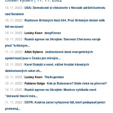
13. 11. 2022 /
USA: Demokraté si vítězstvím v Nevadě udrželi kontrolu
nad Senátem
10. 11. 2022 /
Rozhovor Britských listů 544. Proč Britským listům tolik
lidí nerozumí
13. 11. 2022 /
Lesley Keen
deepForest
13. 11. 2022 /
Ruská agrese na Ukrajině: Starosta Chersonu varuje
před "kritickým...
11. 11. 2022 /
Albín Sybera
Jednorázové daně energetických
společností jsou v Česku jen mírným...
12. 11. 2022 /
Karel Dolejší o nové, vážné hrozbě íránských
dalekonosných raket oh...
12. 11. 2022 /
Lesley Keen
TheArgentian
12. 11. 2022 /
Fabiano Golgo
Kde je Bolsonaro? Stále čeká na převrat?
12. 11. 2022 /
Ruská agrese na Ukrajině: Moskva vyhlásila nové
"dočasné hlavní měs...
11. 11. 2022 /
ÚSTR: Kudrna začal vyhazovat lidi, kteří podepsali petici
protestuj...