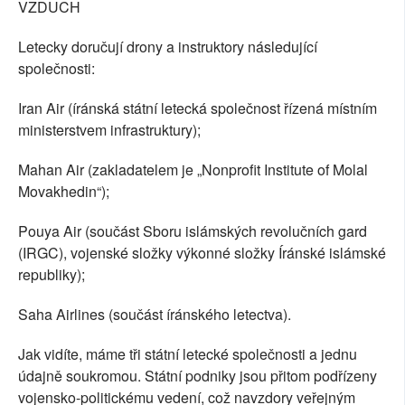
VZDUCH
Letecky doručují drony a instruktory následující
společnosti:
Iran Air (íránská státní letecká společnost řízená místním
ministerstvem infrastruktury);
Mahan Air (zakladatelem je „Nonprofit Institute of Molal
Movakhedin“);
Pouya Air (součást Sboru islámských revolučních gard
(IRGC), vojenské složky výkonné složky Íránské islámské
republiky);
Saha Airlines (součást íránského letectva).
Jak vidíte, máme tři státní letecké společnosti a jednu
údajně soukromou. Státní podniky jsou přitom podřízeny
vojensko-politickému vedení, což navzdory veřejným