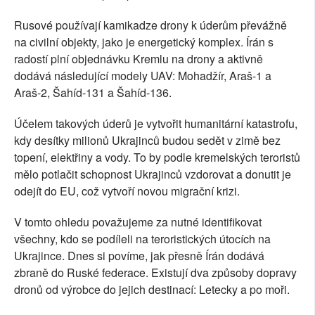
Rusové používají kamikadze drony k úderům převážně
na civilní objekty, jako je energetický komplex. Írán s
radostí plní objednávku Kremlu na drony a aktivně
dodává následující modely UAV: ​​Mohadžír, Araš-1 a
Araš-2, Šahíd-131 a Šahíd-136.
Účelem takových úderů je vytvořit humanitární katastrofu,
kdy desítky milionů Ukrajinců budou sedět v zimě bez
topení, elektřiny a vody. To by podle kremelských teroristů
mělo potlačit schopnost Ukrajinců vzdorovat a donutit je
odejít do EU, což vytvoří novou migrační krizi.
V tomto ohledu považujeme za nutné identifikovat
všechny, kdo se podíleli na teroristických útocích na
Ukrajince. Dnes si povíme, jak přesně Írán dodává
zbraně do Ruské federace. Existují dva způsoby dopravy
dronů od výrobce do jejich destinací: Letecky a po moři.