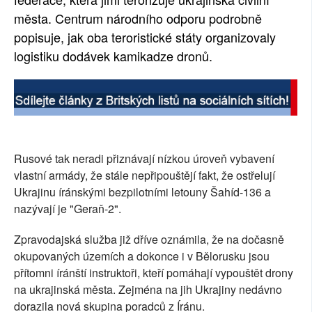
města. Centrum národního odporu podrobně
SOCIÁLNÍ SÍTĚ
popisuje, jak oba teroristické státy organizovaly
RUBRIKY
logistiku dodávek kamikadze dronů.
PLNÁ VERZE STRÁNEK
Rusové tak neradi přiznávají nízkou úroveň vybavení
vlastní armády, že stále nepřipouštějí fakt, že ostřelují
Ukrajinu íránskými bezpilotními letouny Šahíd-136 a
nazývají je "Geraň-2".
Zpravodajská služba již dříve oznámila, že na dočasně
okupovaných územích a dokonce i v Bělorusku jsou
přítomni íránští instruktoři, kteří pomáhají vypouštět drony
na ukrajinská města. Zejména na jih Ukrajiny nedávno
dorazila nová skupina poradců z Íránu.