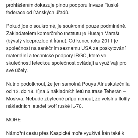
prohlášením dokazuje plnou podporu invaze Ruské
federace od íránských úřadů.
Pokud jde o soukromé, je soukromé pouze podmíněně.
Zakladatelem komerčního institutu je Husajn Maraši
(bývalý viceprezident Íránu). Od konce roku 2011 je
společnost na sankčním seznamu USA za poskytování
materiální a technické podpory IRGC, které ve
skutečnosti leteckou společnost ovládají a využívají pro
své účely.
Nutno podotknout, že jen samotná Pouya Air uskutečnila
od 12. do 18. října 5 nákladních letů na trase Teherán –
Moskva. Nebude zbytečné připomenout, že většinu flotily
nákladních letadel tvoří ruské IL-76.
MOŘE
Námořní cestu přes Kaspické moře využívá Írán také k