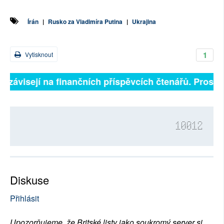
Írán
|
Rusko za Vladimíra Putina
|
Ukrajina
1
Vytisknout
ě závisejí na finančních příspěvcích čtenářů. Prosíme,
10012
Diskuse
Přihlásit
Upozorňujeme, že Britské listy jako soukromý server si