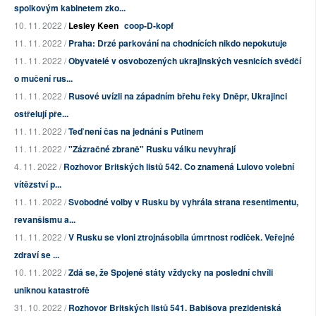
spolkovým kabinetem zko...
10. 11. 2022 /
Lesley Keen
coop-D-kopf
11. 11. 2022 /
Praha: Drzé parkování na chodnících nikdo nepokutuje
11. 11. 2022 /
Obyvatelé v osvobozených ukrajinských vesnicích svědčí
o mučení rus...
11. 11. 2022 /
Rusové uvízli na západním břehu řeky Dněpr, Ukrajinci
ostřelují pře...
11. 11. 2022 /
Teď není čas na jednání s Putinem
11. 11. 2022 /
"Zázračné zbraně" Rusku válku nevyhrají
4. 11. 2022 /
Rozhovor Britských listů 542. Co znamená Lulovo volební
vítězství p...
11. 11. 2022 /
Svobodné volby v Rusku by vyhrála strana resentimentu,
revanšismu a...
11. 11. 2022 /
V Rusku se vloni ztrojnásobila úmrtnost rodiček. Veřejné
zdraví se ...
10. 11. 2022 /
Zdá se, že Spojené státy vždycky na poslední chvíli
uniknou katastrofě
31. 10. 2022 /
Rozhovor Britských listů 541. Babišova prezidentská