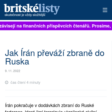
závisejí na finančních příspěvcích čtenářů. Prosíme, p
PŘIHLÁSIT
AKTUÁLNÍ VYDÁNÍ
ARCHIV
Jak Írán převáží zbraně do
Ruska
ROZHOVORY
9. 11. 2022
TÉMATA
čas čtení 4 minuty
NEJČTENĚJŠÍ ZA 7 DNÍ
AUTOŘI
Írán pokračuje v dodávkách zbraní do Ruské
PŘÍSPĚVKY NA PROVOZ
federace, která jimi terorizuje ukrajinská civilní