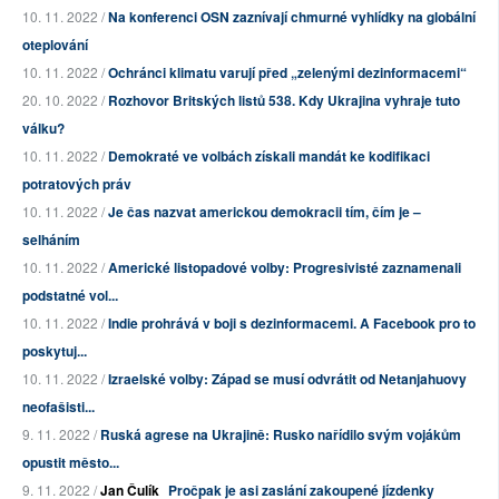
10. 11. 2022 /
Na konferenci OSN zaznívají chmurné vyhlídky na globální
oteplování
10. 11. 2022 /
Ochránci klimatu varují před „zelenými dezinformacemi“
20. 10. 2022 /
Rozhovor Britských listů 538. Kdy Ukrajina vyhraje tuto
válku?
10. 11. 2022 /
Demokraté ve volbách získali mandát ke kodifikaci
potratových práv
10. 11. 2022 /
Je čas nazvat americkou demokracii tím, čím je –
selháním
10. 11. 2022 /
Americké listopadové volby: Progresivisté zaznamenali
podstatné vol...
10. 11. 2022 /
Indie prohrává v boji s dezinformacemi. A Facebook pro to
poskytuj...
10. 11. 2022 /
Izraelské volby: Západ se musí odvrátit od Netanjahuovy
neofašisti...
9. 11. 2022 /
Ruská agrese na Ukrajině: Rusko nařídilo svým vojákům
opustit město...
9. 11. 2022 /
Jan Čulík
Pročpak je asi zaslání zakoupené jízdenky