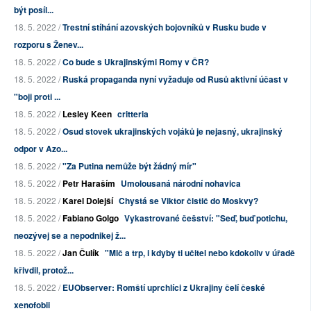
být posíl...
18. 5. 2022 /
Trestní stíhání azovských bojovníků v Rusku bude v
rozporu s Ženev...
18. 5. 2022 /
Co bude s Ukrajinskými Romy v ČR?
18. 5. 2022 /
Ruská propaganda nyní vyžaduje od Rusů aktivní účast v
"boji proti ...
18. 5. 2022 /
Lesley Keen
critteria
18. 5. 2022 /
Osud stovek ukrajinských vojáků je nejasný, ukrajinský
odpor v Azo...
18. 5. 2022 /
"Za Putina nemůže být žádný mír"
18. 5. 2022 /
Petr Haraším
Umolousaná národní nohavica
18. 5. 2022 /
Karel Dolejší
Chystá se Viktor čistič do Moskvy?
18. 5. 2022 /
Fabiano Golgo
Vykastrované češství: "Seď, buď potichu,
neozývej se a nepodnikej ž...
18. 5. 2022 /
Jan Čulík
"Mlč a trp, i kdyby ti učitel nebo kdokoliv v úřadě
křivdil, protož...
18. 5. 2022 /
EUObserver: Romští uprchlíci z Ukrajiny čelí české
xenofobii