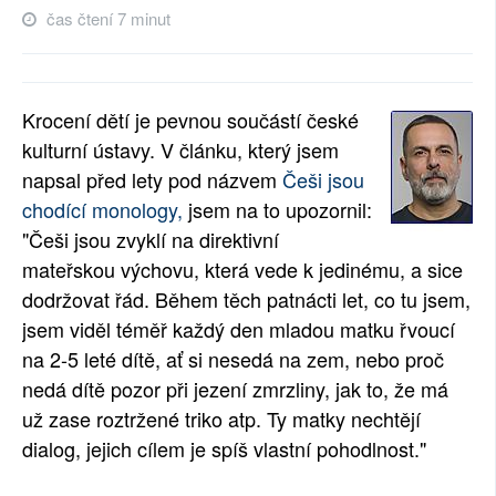
čas čtení 7 minut
SOCIÁLNÍ SÍTĚ
RUBRIKY
Krocení dětí je pevnou součástí české
PLNÁ VERZE STRÁNEK
kulturní ústavy. V článku, který jsem
napsal před lety pod názvem
Češi jsou
chodící monology,
jsem na to upozornil:
"Češi jsou zvyklí na direktivní
mateřskou výchovu, která vede k jedinému, a sice
dodržovat řád. Během těch patnácti let, co tu jsem,
jsem viděl téměř každý den mladou matku řvoucí
na 2-5 leté dítě, ať si nesedá na zem, nebo proč
nedá dítě pozor při jezení zmrzliny, jak to, že má
už zase roztržené triko atp. Ty matky nechtějí
dialog, jejich cílem je spíš vlastní pohodlnost."