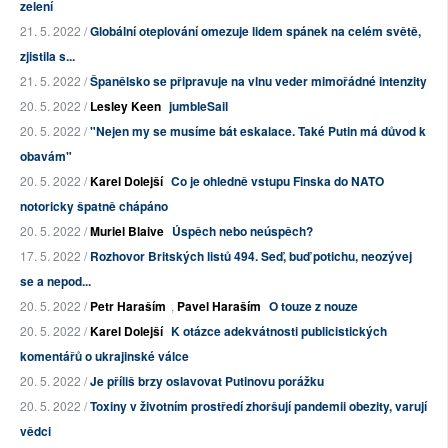
zelení
21. 5. 2022 /
Globální oteplování omezuje lidem spánek na celém světě,
zjistila s...
21. 5. 2022 /
Španělsko se připravuje na vlnu veder mimořádné intenzity
20. 5. 2022 /
Lesley Keen
jumbleSail
20. 5. 2022 /
"Nejen my se musíme bát eskalace. Také Putin má důvod k
obavám"
20. 5. 2022 /
Karel Dolejší
Co je ohledně vstupu Finska do NATO
notoricky špatně chápáno
20. 5. 2022 /
Muriel Blaive
Úspěch nebo neúspěch?
17. 5. 2022 /
Rozhovor Britských listů 494. Seď, buď potichu, neozývej
se a nepod...
20. 5. 2022 /
Petr Haraším
,
Pavel Haraším
O touze z nouze
20. 5. 2022 /
Karel Dolejší
K otázce adekvátnosti publicistických
komentářů o ukrajinské válce
20. 5. 2022 /
Je příliš brzy oslavovat Putinovu porážku
20. 5. 2022 /
Toxiny v životním prostředí zhoršují pandemii obezity, varují
vědci