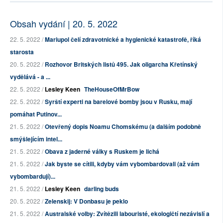
Obsah vydání | 20. 5. 2022
22. 5. 2022 /
Mariupol čelí zdravotnické a hygienické katastrofě, říká
starosta
20. 5. 2022 /
Rozhovor Britských listů 495. Jak oligarcha Křetínský
vydělává - a ...
22. 5. 2022 /
Lesley Keen
TheHouseOfMrBow
22. 5. 2022 /
Syrští experti na barelové bomby jsou v Rusku, mají
pomáhat Putinov...
21. 5. 2022 /
Otevřený dopis Noamu Chomskému (a dalším podobně
smýšlejícím intel...
21. 5. 2022 /
Obava z jaderné války s Ruskem je lichá
21. 5. 2022 /
Jak byste se cítili, kdyby vám vybombardovali (až vám
vybombardují)...
21. 5. 2022 /
Lesley Keen
darling buds
20. 5. 2022 /
Zelenskij: V Donbasu je peklo
21. 5. 2022 /
Australské volby: Zvítězili labouristé, ekologičtí nezávislí a