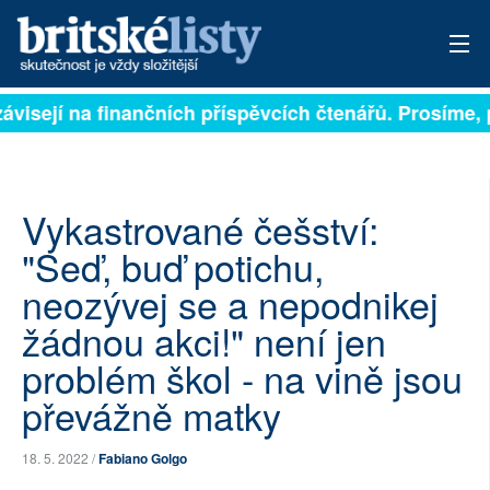
ávisejí na finančních příspěvcích čtenářů. Prosíme, př
PŘIHLÁSIT
AKTUÁLNÍ VYDÁNÍ
ARCHIV
Vykastrované češství:
"Seď, buď potichu,
ROZHOVORY
neozývej se a nepodnikej
TÉMATA
žádnou akci!" není jen
problém škol - na vině jsou
NEJČTENĚJŠÍ ZA 7 DNÍ
převážně matky
AUTOŘI
18. 5. 2022 /
Fabiano Golgo
PŘÍSPĚVKY NA PROVOZ