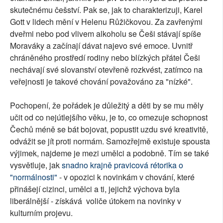
skutečnému češství. Pak se, jak to charakterizuji, Karel
Gott v lidech mění v Helenu Růžičkovou. Za zavřenými
dveřmi nebo pod vlivem alkoholu se Češi stávají spíše
Moraváky a začínají dávat najevo své emoce. Uvnitř
chráněného prostředí rodiny nebo blízkých přátel Češi
nechávají své slovanství otevřeně rozkvést, zatímco na
veřejnosti je takové chování považováno za "nízké".
Pochopení, že pořádek je důležitý a děti by se mu měly
učit od co nejútlejšího věku, je to, co omezuje schopnost
Čechů méně se bát bojovat, popustit uzdu své kreativitě,
odvážit se jít proti normám. Samozřejmě existuje spousta
výjimek, najdeme je mezi umělci a podobně. Tím se také
vysvětluje, jak
snadno krajně pravicová rétorika o
"normálnosti"
- v opozici k novinkám v chování, které
přinášejí cizinci, umělci a ti, jejichž výchova byla
liberálnější - získává voliče útokem na novinky v
kulturním projevu.