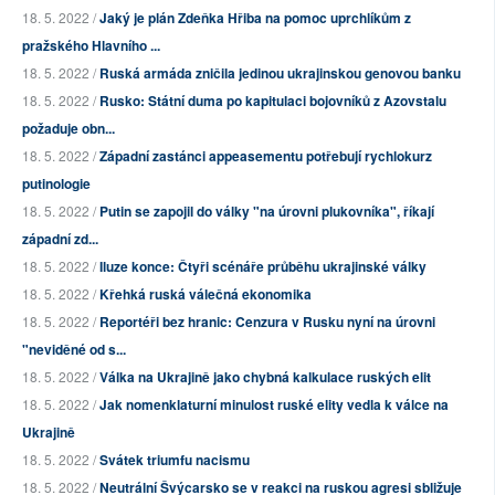
18. 5. 2022 /
Jaký je plán Zdeňka Hřiba na pomoc uprchlíkům z
pražského Hlavního ...
18. 5. 2022 /
Ruská armáda zničila jedinou ukrajinskou genovou banku
18. 5. 2022 /
Rusko: Státní duma po kapitulaci bojovníků z Azovstalu
požaduje obn...
18. 5. 2022 /
Západní zastánci appeasementu potřebují rychlokurz
putinologie
18. 5. 2022 /
Putin se zapojil do války "na úrovni plukovníka", říkají
západní zd...
18. 5. 2022 /
Iluze konce: Čtyři scénáře průběhu ukrajinské války
18. 5. 2022 /
Křehká ruská válečná ekonomika
18. 5. 2022 /
Reportéři bez hranic: Cenzura v Rusku nyní na úrovni
"neviděné od s...
18. 5. 2022 /
Válka na Ukrajině jako chybná kalkulace ruských elit
18. 5. 2022 /
Jak nomenklaturní minulost ruské elity vedla k válce na
Ukrajině
18. 5. 2022 /
Svátek triumfu nacismu
18. 5. 2022 /
Neutrální Švýcarsko se v reakci na ruskou agresi sbližuje