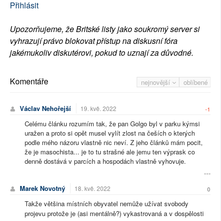
Přihlásit
Upozorňujeme, že Britské listy jako soukromý server si
vyhrazují právo blokovat přístup na diskusní fóra
jakémukoliv diskutérovi, pokud to uznají za důvodné.
Komentáře
nejnovější
oblíbené
Václav Nehořejší
19. kvě. 2022
-1
Celému článku rozumím tak, že pan Golgo byl v parku kýmsi
uražen a proto si opět musel vylít zlost na češích o kterých
podle mého názoru vlastně nic neví. Z jeho článků mám pocit,
že je masochista... je to tu strašné ale jemu ten výprask co
denně dostává v parcích a hospodách vlastně vyhovuje.
Marek Novotný
18. kvě. 2022
0
Takže většina místních obyvatel nemůže užívat svobody
projevu protože je (asi mentálně?) vykastrovaná a v dospělosti