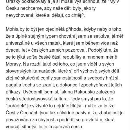
Urážky pokračovaly a já si musel vyslechnout, že "My v
Česku nechceme, aby naše děti byly jako ty
nevychované, které si dělají, co chtějí".
Mohla by to být jen ojedinělá příhoda, kdyby nebylo toho,
že s úplně stejným typem chování jsem se setkával téměř
univerzálně u všech matek, které jsem během více než
dvaceti let v českých zemích pozoroval. Podotýkám, že
se to týká spíše české části republiky a mnohem méně
Moravy. Na rozdíl také od toho, co jsem viděl u svých
slovenských kamarádek, které si při výchově svých dětí
zřejmě skutečně cenily samostatnosti a svobody hrát si,
padat a trochu se zranit, a dokonce i zpochybňovat jejich
příkazy. Uvědomil jsem si, jak na Rakousku založená
česká středostavovská kultura - tedy smysl pro to, že
"pořádek" je v životě to nejdůležitější - může za to, že
Češi v Čechách jsou tak očividně pasivní, že zbabělost je
považována za chytrost a podřídit se pravidlům, která
vnucují silnější, to je ta správná cesta.