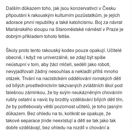
Dalším důkazem toho, jak jsou konzervativci v Česku
připoutáni k rakouským kulturním pozůstatkům, je jejich
adorace první republiky a také katolicismu. Boj za návrat
Mariánského sloupu na Staroměstské náměstí v Praze je
dobrým příkladem tohoto fetiše.
Školy proto tento rakouský kodex pouze opakují. Učitelé
obecně, i když ne univerzálně, se zdají být spíše
neústupní v tom, aby žáci mlčeli, seděli jako roboti,
nevyjadřovali žádný nesouhlas a nekladli příliš mnoho
otázek. Trvání na nacistickém oddělování romských dětí
od bílých prostřednictvím takzvaných zvláštních škol pod
falešnou záminkou, že by svým neukázněným chováním
rušily ostatní a navíc by brzdily vzdělávání bílých dětí tím,
že by potřebovaly větší pozornost učitelů, je toho jasným
důkazem. Bez ohledu na to, kolikrát se opakuje, že
takové separace jinde neexistují a děti se tak jako tak
dobře vzdělávají, bez ohledu na rozdíl v chování a