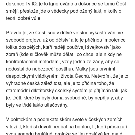
dokonce i v IQ, je to ignorováno a dokonce se tomu Češi
smějí, přestože jde o vědecky podložený fakt, nikoliv o
teorii dobré vůle.
Pravda je, že Češi jsou v drtivé většině vykastrováni ve
svobodě projevu už od dětství a to je příčinou impotence
tolika dospělých, kteří raději používají švejkovství jako
zbraň (kde si člověk může dělat i co chce, ale nikdy ne
konfrontačními metodami, vždy jedná za zády, aby se
nedostal do nebezpečí postihu). Matky jsou prvními
despotickými vládkyněmi života Čechů. Netvrdím, že je to
výhradně česká záležitost, ale je to příčina toho, že
staromódní diktátorský školský systém je přijímán tak, jak
je. Děti, které by byly doma svobodné, by nepřijaly, aby
byly ve třídě takto utlačovány.
V politickém a podnikatelském světě v českých zemích
vítězí ti, kteří si dovolí nedbat na bonton, ti, kteří prosazují
svou agendu brutálně, protože se jim dostává jen malé