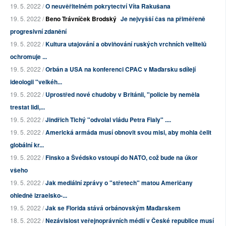
19. 5. 2022 /
O neuvěřitelném pokrytectví Víta Rakušana
19. 5. 2022 /
Beno Trávníček Brodský
Je nejvyšší čas na přiměřeně
progresivní zdanění
19. 5. 2022 /
Kultura utajování a obviňování ruských vrchních velitelů
ochromuje ...
19. 5. 2022 /
Orbán a USA na konferenci CPAC v Maďarsku sdílejí
ideologii "velkéh...
19. 5. 2022 /
Uprostřed nové chudoby v Británii, "policie by neměla
trestat lidi,...
19. 5. 2022 /
Jindřich Tichý "odvolal vládu Petra Fialy" ....
19. 5. 2022 /
Americká armáda musí obnovit svou misi, aby mohla čelit
globální kr...
19. 5. 2022 /
Finsko a Švédsko vstoupí do NATO, což bude na úkor
všeho
19. 5. 2022 /
Jak mediální zprávy o "střetech" matou Američany
ohledně izraelsko-...
19. 5. 2022 /
Jak se Florida stává orbánovským Maďarskem
18. 5. 2022 /
Nezávislost veřejnoprávních médií v České republice musí