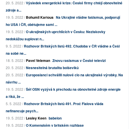
20. 5. 2022 /
Výsledek energetické krize: České firmy chtějí obnovitelné
zdroje a...
19. 5. 2022 /
Bohumil Kartous
Na Ukrajině vládne fašismus, podporují
ho USA i ČR, obětujeme sami ...
19. 5. 2022 /
O ukrajinských uprchlících v Česku: Neziskovky
nedokážou suplovat n...
9. 5. 2022 /
Rozhovor Britských listů 492. Chudoba v ČR vládne a Češi
na sobě ne...
18. 5. 2022 /
Pavel Veleman
Znovu rasismus v České televizi
20. 5. 2022 /
Nesnesitelná brutalita bolševiků
20. 5. 2022 /
Europoslanci schválili nulové clo na ukrajinské výrobky. Na
návrhu ...
19. 5. 2022 /
Šéf OSN vyzývá k přechodu na obnovitelné zdroje energie
a říká, že ...
5. 5. 2022 /
Rozhovor Britských listů 491. Proč Fialova vláda
nefinancuje psych...
19. 5. 2022 /
Lesley Keen
babelon
19. 5. 2022 /
O Komenském v britském rozhlase