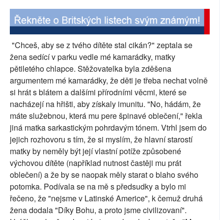
"Chceš, aby se z tvého dítěte stal cikán?" zeptala se
žena sedící v parku vedle mé kamarádky, matky
pětiletého chlapce. Stěžovatelka byla zděšena
argumentem mé kamarádky, že děti je třeba nechat volně
si hrát s blátem a dalšími přírodními věcmi, které se
nacházejí na hřišti, aby získaly imunitu. "No, hádám, že
máte služebnou, která mu pere špinavé oblečení," řekla
jiná matka sarkastickým pohrdavým tónem. Vtrhl jsem do
jejich rozhovoru s tím, že si myslím, že hlavní starostí
matky by neměly být její vlastní potíže způsobené
výchovou dítěte (například nutnost častěji mu prát
oblečení) a že by se naopak měly starat o blaho svého
potomka. Podívala se na mě s předsudky a bylo mi
řečeno, že "nejsme v Latinské Americe", k čemuž druhá
žena dodala "Díky Bohu, a proto jsme civilizovaní".