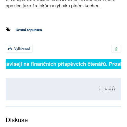
opozice jako žralokům v rybníku plném kachen.
Česká republika
2
Vytisknout
 závisejí na finančních příspěvcích čtenářů. Prosíme,
11448
Diskuse