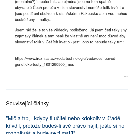
(mentálně?) impotentní.. a zejména jsou na tom špatně
obyvatelé Čech protože v nich slovanství nemůže tolik kvést a
jsou postiženi obdivem k císařskému Rakousku a za vše mohou
české ženy - matky..
Jsem rád že je to vše vědecky podloženo. Já jsem četl taky jiný
zajímavý článek a tam psali že vlastně ani není moc důvod aby
slovanství tolik v Češích kvetlo - jestli ono to nebude taky tím:
https://www.irozhlas.cz/veda-technologie/veda/cesi-puvod-
geneticke-testy_1801290900_mos
Související články
"Mlč a trp, i kdyby ti učitel nebo kdokoliv v úřadě
křivdil, protože budeš-li své právo hájit, ještě si ho
rozhněváš a bude se ti mstít"