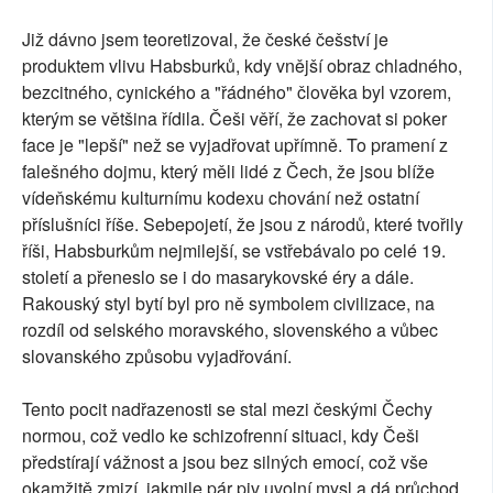
Již dávno jsem teoretizoval, že české češství je
produktem vlivu Habsburků, kdy vnější obraz chladného,
bezcitného, cynického a "řádného" člověka byl vzorem,
kterým se většina řídila. Češi věří, že zachovat si poker
face je "lepší" než se vyjadřovat upřímně. To pramení z
falešného dojmu, který měli lidé z Čech, že jsou blíže
vídeňskému kulturnímu kodexu chování než ostatní
příslušníci říše. Sebepojetí, že jsou z národů, které tvořily
říši, Habsburkům nejmilejší, se vstřebávalo po celé 19.
století a přeneslo se i do masarykovské éry a dále.
Rakouský styl bytí byl pro ně symbolem civilizace, na
rozdíl od selského moravského, slovenského a vůbec
slovanského způsobu vyjadřování.
Tento pocit nadřazenosti se stal mezi českými Čechy
normou, což vedlo ke schizofrenní situaci, kdy Češi
předstírají vážnost a jsou bez silných emocí, což vše
okamžitě zmizí, jakmile pár piv uvolní mysl a dá průchod