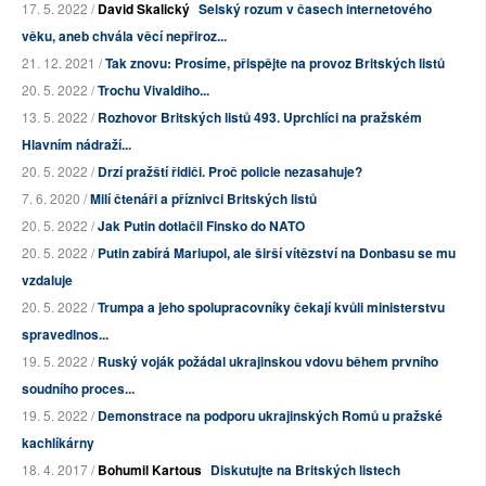
17. 5. 2022 /
David Skalický
Selský rozum v časech internetového
věku, aneb chvála věcí nepřiroz...
21. 12. 2021 /
Tak znovu: Prosíme, přispějte na provoz Britských listů
20. 5. 2022 /
Trochu Vivaldiho...
13. 5. 2022 /
Rozhovor Britských listů 493. Uprchlíci na pražském
Hlavním nádraží...
20. 5. 2022 /
Drzí pražští řidiči. Proč policie nezasahuje?
7. 6. 2020 /
Milí čtenáři a příznivci Britských listů
20. 5. 2022 /
Jak Putin dotlačil Finsko do NATO
20. 5. 2022 /
Putin zabírá Mariupol, ale širší vítězství na Donbasu se mu
vzdaluje
20. 5. 2022 /
Trumpa a jeho spolupracovníky čekají kvůli ministerstvu
spravedlnos...
19. 5. 2022 /
Ruský voják požádal ukrajinskou vdovu během prvního
soudního proces...
19. 5. 2022 /
Demonstrace na podporu ukrajinských Romů u pražské
kachlíkárny
18. 4. 2017 /
Bohumil Kartous
Diskutujte na Britských listech