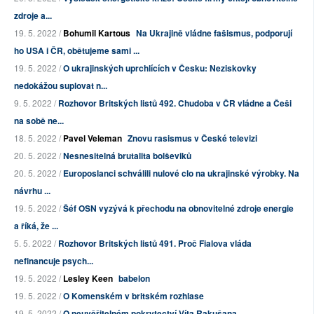
zdroje a...
19. 5. 2022 /
Bohumil Kartous
Na Ukrajině vládne fašismus, podporují
ho USA i ČR, obětujeme sami ...
19. 5. 2022 /
O ukrajinských uprchlících v Česku: Neziskovky
nedokážou suplovat n...
9. 5. 2022 /
Rozhovor Britských listů 492. Chudoba v ČR vládne a Češi
na sobě ne...
18. 5. 2022 /
Pavel Veleman
Znovu rasismus v České televizi
20. 5. 2022 /
Nesnesitelná brutalita bolševiků
20. 5. 2022 /
Europoslanci schválili nulové clo na ukrajinské výrobky. Na
návrhu ...
19. 5. 2022 /
Šéf OSN vyzývá k přechodu na obnovitelné zdroje energie
a říká, že ...
5. 5. 2022 /
Rozhovor Britských listů 491. Proč Fialova vláda
nefinancuje psych...
19. 5. 2022 /
Lesley Keen
babelon
19. 5. 2022 /
O Komenském v britském rozhlase
19. 5. 2022 /
O neuvěřitelném pokrytectví Víta Rakušana