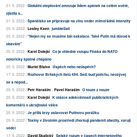
21. 5. 2022 /
Globální oteplování omezuje lidem spánek na celém světě,
zjistila s...
21. 5. 2022 /
Španělsko se připravuje na vlnu veder mimořádné intenzity
20. 5. 2022 /
Lesley Keen
jumbleSail
20. 5. 2022 /
"Nejen my se musíme bát eskalace. Také Putin má důvod k
obavám"
20. 5. 2022 /
Karel Dolejší
Co je ohledně vstupu Finska do NATO
notoricky špatně chápáno
20. 5. 2022 /
Muriel Blaive
Úspěch nebo neúspěch?
17. 5. 2022 /
Rozhovor Britských listů 494. Seď, buď potichu, neozývej
se a nepod...
20. 5. 2022 /
Petr Haraším
,
Pavel Haraším
O touze z nouze
20. 5. 2022 /
Karel Dolejší
K otázce adekvátnosti publicistických
komentářů o ukrajinské válce
20. 5. 2022 /
Je příliš brzy oslavovat Putinovu porážku
20. 5. 2022 /
Toxiny v životním prostředí zhoršují pandemii obezity, varují
vědci
17. 5. 2022 /
David Skalický
Selský rozum v časech internetového