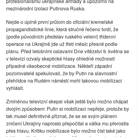
profesionalismu ukrajinské armády a upozornil na
mezinárodní izolaci Putinova Ruska.
Nejde o úplně první průlom do oficiální kremelské
propagandistické linie, která stručně řečeno tvrdí, že
(podle původních představ ruského velení) třídenní
operace na Ukrajině jde už třetí měsíc přesně podle
plánu. Před letošními oslavami Dne vítězství 9. května se
v televizi ozvaly skeptické hlasy ohledně možností
případné všeobecné mobilizace. Někteří západní
pozorovatelé spekulovali, že by Putin na slavnostní
přehlídce na Rudém náměstí mohl takovou mobilizaci
vyhlásit.
Zmíněnou televizní skepsi však ještě bylo možno chápat
dvojím způsobem: Putin si mobilizaci nepřeje, protože by
tak musel definitivně přiznat, že se se svým plánem
zničení Ukrajiny naprosto přepočítal a válka mu přerostla
přes hlavu. Kritiku mobilizace bylo možno číst také jako