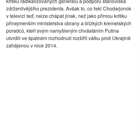
kritiku radikalizovaných generálů a podporu stanoviska
zdrženlivějšího prezidenta. Avšak to, co řekl Chodarjonok
v televizi teď, nelze chápat jinak, než jako přímou kritiku
přinejmenším ministerstva obrany a blízkých kremelských
poradců, kteří svým namyšleným chvástáním Putina
utvrdili ve špatném rozhodnutí rozšířit válku proti Ukrajině
zahájenou v roce 2014.