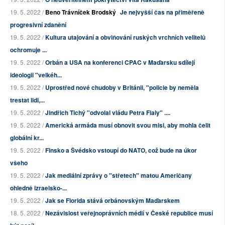
19. 5. 2022 /
Beno Trávníček Brodský
Je nejvyšší čas na přiměřeně
progresivní zdanění
19. 5. 2022 /
Kultura utajování a obviňování ruských vrchních velitelů
ochromuje ...
19. 5. 2022 /
Orbán a USA na konferenci CPAC v Maďarsku sdílejí
ideologii "velkéh...
19. 5. 2022 /
Uprostřed nové chudoby v Británii, "policie by neměla
trestat lidi,...
19. 5. 2022 /
Jindřich Tichý "odvolal vládu Petra Fialy" ....
19. 5. 2022 /
Americká armáda musí obnovit svou misi, aby mohla čelit
globální kr...
19. 5. 2022 /
Finsko a Švédsko vstoupí do NATO, což bude na úkor
všeho
19. 5. 2022 /
Jak mediální zprávy o "střetech" matou Američany
ohledně izraelsko-...
19. 5. 2022 /
Jak se Florida stává orbánovským Maďarskem
18. 5. 2022 /
Nezávislost veřejnoprávních médií v České republice musí