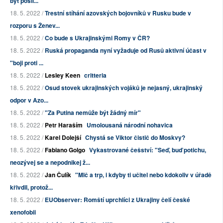
být posíl...
18. 5. 2022 /
Trestní stíhání azovských bojovníků v Rusku bude v
rozporu s Ženev...
18. 5. 2022 /
Co bude s Ukrajinskými Romy v ČR?
18. 5. 2022 /
Ruská propaganda nyní vyžaduje od Rusů aktivní účast v
"boji proti ...
18. 5. 2022 /
Lesley Keen
critteria
18. 5. 2022 /
Osud stovek ukrajinských vojáků je nejasný, ukrajinský
odpor v Azo...
18. 5. 2022 /
"Za Putina nemůže být žádný mír"
18. 5. 2022 /
Petr Haraším
Umolousaná národní nohavica
18. 5. 2022 /
Karel Dolejší
Chystá se Viktor čistič do Moskvy?
18. 5. 2022 /
Fabiano Golgo
Vykastrované češství: "Seď, buď potichu,
neozývej se a nepodnikej ž...
18. 5. 2022 /
Jan Čulík
"Mlč a trp, i kdyby ti učitel nebo kdokoliv v úřadě
křivdil, protož...
18. 5. 2022 /
EUObserver: Romští uprchlíci z Ukrajiny čelí české
xenofobii