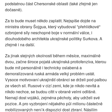
podstatnou část Chersonské oblasti (také zřejmě jen
dočasně).
Za to bude muset někdo zaplatit. Nejspíše dojde na
ministra obrany Šojgua, který vybudoval "přehlídkové"
ozbrojené síly neschopné boje v normální válce, i
dlouhodobého architekta ukrajinské politiky Surkova. A
zřejmě i na další.
Za jinak stejných okolností během měsíce, maximálně
dvou, začne široce pojatá ukrajinská protiofenzíva, kterou
bude mít personálně i technicky oslabená a
demoralizovaná ruská armáda velký problém ustát.
Vysoce motivovaní ukrajinští obránci se drželi pod palbou
ze všech sil. Rusové v cizí zemi, kde je nikdo nevítá a
nikdo nechce, se budou cítit v obraně velmi odlišně.
Nemají dost vojáků, zejména pěchoty, aby udrželi své
pozice. A pro vyzbrojení nějakého půl milionu částečně
mobilizovaných není k dispozici dost zbraní. Násilím