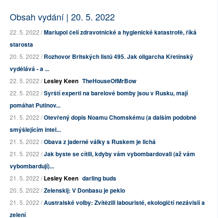
Obsah vydání | 20. 5. 2022
22. 5. 2022 /
Mariupol čelí zdravotnické a hygienické katastrofě, říká
starosta
20. 5. 2022 /
Rozhovor Britských listů 495. Jak oligarcha Křetínský
vydělává - a ...
22. 5. 2022 /
Lesley Keen
TheHouseOfMrBow
22. 5. 2022 /
Syrští experti na barelové bomby jsou v Rusku, mají
pomáhat Putinov...
21. 5. 2022 /
Otevřený dopis Noamu Chomskému (a dalším podobně
smýšlejícím intel...
21. 5. 2022 /
Obava z jaderné války s Ruskem je lichá
21. 5. 2022 /
Jak byste se cítili, kdyby vám vybombardovali (až vám
vybombardují)...
21. 5. 2022 /
Lesley Keen
darling buds
20. 5. 2022 /
Zelenskij: V Donbasu je peklo
21. 5. 2022 /
Australské volby: Zvítězili labouristé, ekologičtí nezávislí a
zelení