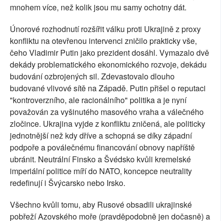
mnohem více, než kolik jsou mu samy ochotny dát.
Únorové rozhodnutí rozšířit válku proti Ukrajině z proxy
konfliktu na otevřenou intervenci zničilo prakticky vše,
čeho Vladimir Putin jako prezident dosáhl. Vymazalo dvě
dekády problematického ekonomického rozvoje, dekádu
budování ozbrojených sil. Zdevastovalo dlouho
budované vlivové sítě na Západě. Putin přišel o reputaci
"kontroverzního, ale racionálního" politika a je nyní
považován za vyšinutého masového vraha a válečného
zločince. Ukrajina vyjde z konfliktu zničená, ale politicky
jednotnější než kdy dříve a schopná se díky západní
podpoře a poválečnému financování obnovy napříště
ubránit. Neutrální Finsko a Švédsko kvůli kremelské
imperiální politice míří do NATO, koncepce neutrality
redefinují i Švýcarsko nebo Irsko.
Všechno kvůli tomu, aby Rusové obsadili ukrajinské
pobřeží Azovského moře (pravděpodobně jen dočasně) a