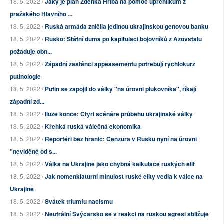
18. 5. 2022 /
Jaký je plán Zdeňka Hřiba na pomoc uprchlíkům z
pražského Hlavního ...
18. 5. 2022 /
Ruská armáda zničila jedinou ukrajinskou genovou banku
18. 5. 2022 /
Rusko: Státní duma po kapitulaci bojovníků z Azovstalu
požaduje obn...
18. 5. 2022 /
Západní zastánci appeasementu potřebují rychlokurz
putinologie
18. 5. 2022 /
Putin se zapojil do války "na úrovni plukovníka", říkají
západní zd...
18. 5. 2022 /
Iluze konce: Čtyři scénáře průběhu ukrajinské války
18. 5. 2022 /
Křehká ruská válečná ekonomika
18. 5. 2022 /
Reportéři bez hranic: Cenzura v Rusku nyní na úrovni
"neviděné od s...
18. 5. 2022 /
Válka na Ukrajině jako chybná kalkulace ruských elit
18. 5. 2022 /
Jak nomenklaturní minulost ruské elity vedla k válce na
Ukrajině
18. 5. 2022 /
Svátek triumfu nacismu
18. 5. 2022 /
Neutrální Švýcarsko se v reakci na ruskou agresi sbližuje