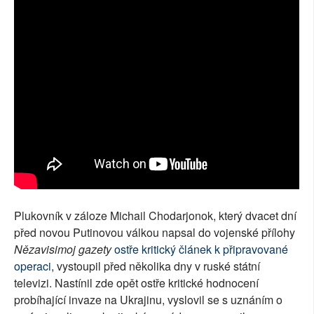
Plukovník v záloze Michail Chodarjonok, který dvacet dní
před novou Putinovou válkou napsal do vojenské přílohy
Nězavisimoj gazety
ostře kritický článek k připravované
operaci
, vystoupil před několika dny v ruské státní
televizi. Nastínil zde opět ostře kritické hodnocení
probíhající invaze na Ukrajinu, vyslovil se s uznáním o