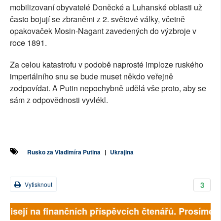
mobilizovaní obyvatelé Doněcké a Luhanské oblasti už
často bojují se zbraněmi z 2. světové války, včetně
opakovaček Mosin-Nagant zavedených do výzbroje v
roce 1891.
Za celou katastrofu v podobě naprosté imploze ruského
imperiálního snu se bude muset někdo veřejně
zodpovídat. A Putin nepochybně udělá vše proto, aby se
sám z odpovědnosti vyvlékl.
Rusko za Vladimíra Putina
|
Ukrajina
3
Vytisknout
visejí na finančních příspěvcích čtenářů. Prosíme, př