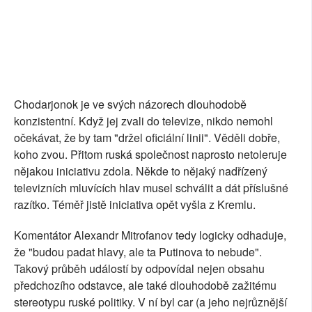
Chodarjonok je ve svých názorech dlouhodobě
konzistentní. Když jej zvali do televize, nikdo nemohl
očekávat, že by tam "držel oficiální linii". Věděli dobře,
koho zvou. Přitom ruská společnost naprosto netoleruje
nějakou iniciativu zdola. Někde to nějaký nadřízený
televizních mluvících hlav musel schválit a dát příslušné
razítko. Téměř jistě iniciativa opět vyšla z Kremlu.
Komentátor Alexandr Mitrofanov tedy logicky odhaduje,
že "budou padat hlavy, ale ta Putinova to nebude".
Takový průběh událostí by odpovídal nejen obsahu
předchozího odstavce, ale také dlouhodobě zažitému
stereotypu ruské politiky. V ní byl car (a jeho nejrůznější