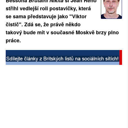
Bessona
Brutální Nikita
si Jean Reno
SOCIÁLNÍ SÍTĚ
střihl vedlejší roli postavičky, která
se sama představuje jako "Viktor
RUBRIKY
čistič". Zdá se, že právě někdo
takový bude mít v současné Moskvě brzy plno
PLNÁ VERZE STRÁNEK
práce.