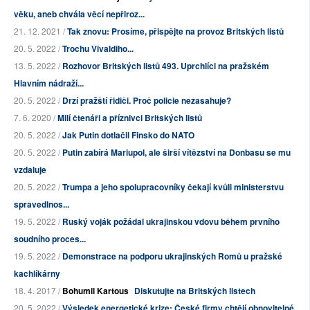
věku, aneb chvála věcí nepřiroz...
21. 12. 2021 /
Tak znovu: Prosíme, přispějte na provoz Britských listů
20. 5. 2022 /
Trochu Vivaldiho...
13. 5. 2022 /
Rozhovor Britských listů 493. Uprchlíci na pražském
Hlavním nádraží...
20. 5. 2022 /
Drzí pražští řidiči. Proč policie nezasahuje?
7. 6. 2020 /
Milí čtenáři a příznivci Britských listů
20. 5. 2022 /
Jak Putin dotlačil Finsko do NATO
20. 5. 2022 /
Putin zabírá Mariupol, ale širší vítězství na Donbasu se mu
vzdaluje
20. 5. 2022 /
Trumpa a jeho spolupracovníky čekají kvůli ministerstvu
spravedlnos...
19. 5. 2022 /
Ruský voják požádal ukrajinskou vdovu během prvního
soudního proces...
19. 5. 2022 /
Demonstrace na podporu ukrajinských Romů u pražské
kachlíkárny
18. 4. 2017 /
Bohumil Kartous
Diskutujte na Britských listech
20. 5. 2022 /
Výsledek energetické krize: České firmy chtějí obnovitelné