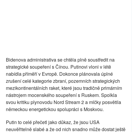
Bidenova administrativa se chtěla plně soustředit na
strategické soupeření s Čínou. Putinovi vloni v létě
nabídla příměří v Evropě. Dokonce plánovala úplné
zrušení celé kategorie zbraní, pozemních strategických
mezikontinentálních raket, které jsou tradičně primárním
nástrojem mocenského soupeření s Ruskem. Spolkla
svou kritiku plynovodu Nord Stream 2 a mlčky posvětila
německou energetickou spolupráci s Moskvou.
Putin to celé přečetl jako důkaz, že jsou USA
neuvěřitelně slabé a že od nich snadno může dostat ještě