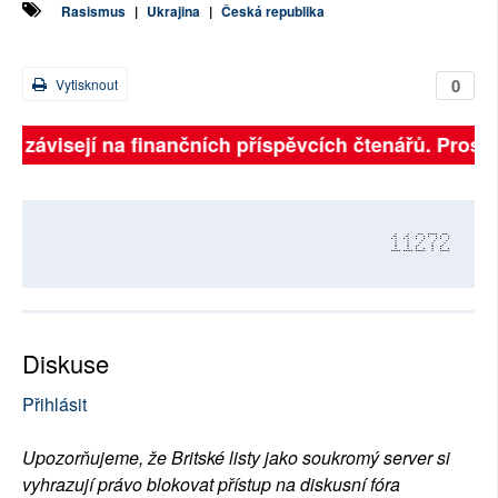
Rasismus
|
Ukrajina
|
Česká republika
0
Vytisknout
ně závisejí na finančních příspěvcích čtenářů. Prosíme
11272
Diskuse
Přihlásit
Upozorňujeme, že Britské listy jako soukromý server si
vyhrazují právo blokovat přístup na diskusní fóra