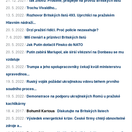
21. 12. 2021 /
Tak znovu: Prosíme, přispějte na provoz Britských listů
20. 5. 2022 /
Trochu Vivaldiho...
13. 5. 2022 /
Rozhovor Britských listů 493. Uprchlíci na pražském
Hlavním nádraží...
20. 5. 2022 /
Drzí pražští řidiči. Proč policie nezasahuje?
7. 6. 2020 /
Milí čtenáři a příznivci Britských listů
20. 5. 2022 /
Jak Putin dotlačil Finsko do NATO
20. 5. 2022 /
Putin zabírá Mariupol, ale širší vítězství na Donbasu se mu
vzdaluje
20. 5. 2022 /
Trumpa a jeho spolupracovníky čekají kvůli ministerstvu
spravedlnos...
19. 5. 2022 /
Ruský voják požádal ukrajinskou vdovu během prvního
soudního proces...
19. 5. 2022 /
Demonstrace na podporu ukrajinských Romů u pražské
kachlíkárny
18. 4. 2017 /
Bohumil Kartous
Diskutujte na Britských listech
20. 5. 2022 /
Výsledek energetické krize: České firmy chtějí obnovitelné
zdroje a...