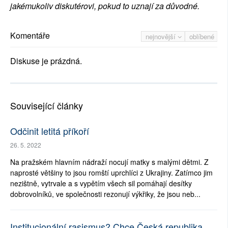
jakémukoliv diskutérovi, pokud to uznají za důvodné.
Komentáře
nejnovější
oblíbené
Diskuse je prázdná.
Související články
Odčinit letitá příkoří
26. 5. 2022
Na pražském hlavním nádraží nocují matky s malými dětmi. Z
naprosté většiny to jsou romští uprchlíci z Ukrajiny. Zatímco jim
nezištně, vytrvale a s vypětím všech sil pomáhají desítky
dobrovolníků, ve společnosti rezonují výkřiky, že jsou neb...
Institucionální rasismus? Chce Česká republika