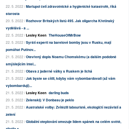
22. 5. 2022 /
Mariupol čelí zdravotnické a hygienické katastrofě, říká
starosta
20. 5. 2022 /
Rozhovor Britských listů 495. Jak oligarcha Křetínský
vydělává - a ...
22. 5. 2022 /
Lesley Keen
TheHouseOfMrBow
22. 5. 2022 /
Syrští experti na barelové bomby jsou v Rusku, mají
pomáhat Putinov...
21. 5. 2022 /
Otevřený dopis Noamu Chomskému (a dalším podobně
smýšlejícím intel...
21. 5. 2022 /
Obava z jaderné války s Ruskem je lichá
21. 5. 2022 /
Jak byste se cítili, kdyby vám vybombardovali (až vám
vybombardují)...
21. 5. 2022 /
Lesley Keen
darling buds
20. 5. 2022 /
Zelenskij: V Donbasu je peklo
21. 5. 2022 /
Australské volby: Zvítězili labouristé, ekologičtí nezávislí a
zelení
21. 5. 2022 /
Globální oteplování omezuje lidem spánek na celém světě,
zjistila s...