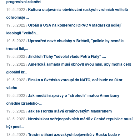
progresivní zdanění
19. 5. 2022 /
Kultura utajování a obviňování ruských vrchních velitelů
ochromuje ...
19. 5. 2022 /
Orbán a USA na konferenci CPAC v Maďarsku sdílejí
ideologii "velkéh...
19. 5. 2022 /
Uprostřed nové chudoby v Británii, "policie by neměla
trestat lidi,...
19. 5. 2022 /
Jindřich Tichý "odvolal vládu Petra Fialy" ....
19. 5. 2022 /
Americká armáda musí obnovit svou misi, aby mohla čelit
globální kr...
19. 5. 2022 /
Finsko a Švédsko vstoupí do NATO, což bude na úkor
všeho
19. 5. 2022 /
Jak mediální zprávy o "střetech" matou Američany
ohledně izraelsko-...
19. 5. 2022 /
Jak se Florida stává orbánovským Maďarskem
18. 5. 2022 /
Nezávislost veřejnoprávních médií v České republice musí
být posíl...
18. 5. 2022 /
Trestní stíhání azovských bojovníků v Rusku bude v