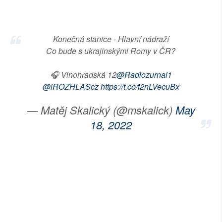
SOCIÁLNÍ SÍTĚ
RUBRIKY
Konečná stanice - Hlavní nádraží
Co bude s ukrajinskými Romy v ČR?
PLNÁ VERZE STRÁNEK
🎧 Vinohradská 12
@Radiozurnal1
@iROZHLAScz
https://t.co/t2nLVecuBx
— Matěj Skalický (@mskalick)
May
18, 2022