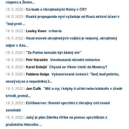
rozporu s Ženev...
18. 5. 2022 /
Co bude s Ukrajinskými Romy v ČR?
18. 5. 2022 /
Ruská propaganda nyní vyžaduje od Rusů aktivní účast v
"boji proti ...
18. 5. 2022 /
Lesley Keen
critteria
18. 5. 2022 /
Osud stovek ukrajinských vojáků je nejasný, ukrajinský
odpor v Azo...
18. 5. 2022 /
"Za Putina nemůže být žádný mír"
18. 5. 2022 /
Petr Haraším
Umolousaná národní nohavica
18. 5. 2022 /
Karel Dolejší
Chystá se Viktor čistič do Moskvy?
18. 5. 2022 /
Fabiano Golgo
Vykastrované češství: "Seď, buď potichu,
neozývej se a nepodnikej ž...
18. 5. 2022 /
Jan Čulík
"Mlč a trp, i kdyby ti učitel nebo kdokoliv v úřadě
křivdil, protož...
18. 5. 2022 /
EUObserver: Romští uprchlíci z Ukrajiny čelí české
xenofobii
18. 5. 2022 /
Jaký je plán Zdeňka Hřiba na pomoc uprchlíkům z
pražského Hlavního ...