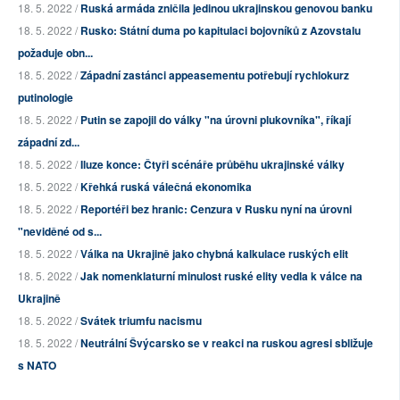
18. 5. 2022 /
Ruská armáda zničila jedinou ukrajinskou genovou banku
18. 5. 2022 /
Rusko: Státní duma po kapitulaci bojovníků z Azovstalu
požaduje obn...
18. 5. 2022 /
Západní zastánci appeasementu potřebují rychlokurz
putinologie
18. 5. 2022 /
Putin se zapojil do války "na úrovni plukovníka", říkají
západní zd...
18. 5. 2022 /
Iluze konce: Čtyři scénáře průběhu ukrajinské války
18. 5. 2022 /
Křehká ruská válečná ekonomika
18. 5. 2022 /
Reportéři bez hranic: Cenzura v Rusku nyní na úrovni
"neviděné od s...
18. 5. 2022 /
Válka na Ukrajině jako chybná kalkulace ruských elit
18. 5. 2022 /
Jak nomenklaturní minulost ruské elity vedla k válce na
Ukrajině
18. 5. 2022 /
Svátek triumfu nacismu
18. 5. 2022 /
Neutrální Švýcarsko se v reakci na ruskou agresi sbližuje
s NATO