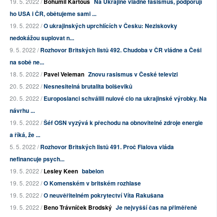
19. 5. 2022 /
Bohumil Kartous
Na Ukrajině vládne fašismus, podporují
ho USA i ČR, obětujeme sami ...
19. 5. 2022 /
O ukrajinských uprchlících v Česku: Neziskovky
nedokážou suplovat n...
9. 5. 2022 /
Rozhovor Britských listů 492. Chudoba v ČR vládne a Češi
na sobě ne...
18. 5. 2022 /
Pavel Veleman
Znovu rasismus v České televizi
20. 5. 2022 /
Nesnesitelná brutalita bolševiků
20. 5. 2022 /
Europoslanci schválili nulové clo na ukrajinské výrobky. Na
návrhu ...
19. 5. 2022 /
Šéf OSN vyzývá k přechodu na obnovitelné zdroje energie
a říká, že ...
5. 5. 2022 /
Rozhovor Britských listů 491. Proč Fialova vláda
nefinancuje psych...
19. 5. 2022 /
Lesley Keen
babelon
19. 5. 2022 /
O Komenském v britském rozhlase
19. 5. 2022 /
O neuvěřitelném pokrytectví Víta Rakušana
19. 5. 2022 /
Beno Trávníček Brodský
Je nejvyšší čas na přiměřeně