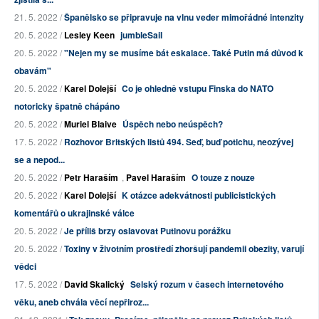
21. 5. 2022 /
Španělsko se připravuje na vlnu veder mimořádné intenzity
20. 5. 2022 /
Lesley Keen
jumbleSail
20. 5. 2022 /
"Nejen my se musíme bát eskalace. Také Putin má důvod k
obavám"
20. 5. 2022 /
Karel Dolejší
Co je ohledně vstupu Finska do NATO
notoricky špatně chápáno
20. 5. 2022 /
Muriel Blaive
Úspěch nebo neúspěch?
17. 5. 2022 /
Rozhovor Britských listů 494. Seď, buď potichu, neozývej
se a nepod...
20. 5. 2022 /
Petr Haraším
,
Pavel Haraším
O touze z nouze
20. 5. 2022 /
Karel Dolejší
K otázce adekvátnosti publicistických
komentářů o ukrajinské válce
20. 5. 2022 /
Je příliš brzy oslavovat Putinovu porážku
20. 5. 2022 /
Toxiny v životním prostředí zhoršují pandemii obezity, varují
vědci
17. 5. 2022 /
David Skalický
Selský rozum v časech internetového
věku, aneb chvála věcí nepřiroz...