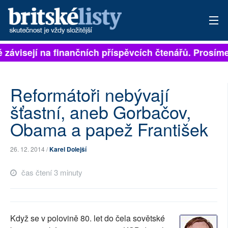
ě závisejí na finančních příspěvcích čtenářů. Prosíme,
PŘIHLÁSIT
AKTUÁLNÍ VYDÁNÍ
Reformátoři nebývají
ARCHIV
šťastní, aneb Gorbačov,
Obama a papež František
ROZHOVORY
TÉMATA
26. 12. 2014 /
Karel Dolejší
NEJČTENĚJŠÍ ZA 7 DNÍ
čas čtení 3 minuty
AUTOŘI
PŘÍSPĚVKY NA PROVOZ
Když se v polovině 80. let do čela sovětské