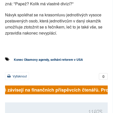
zná: "Papež? Kolik má vlastně divizí?"
Návyk spoléhat se na krasomluvu jednotlivých vysoce
postavených osob, která jednotlivcům v daný okamžik
umožňuje ztotožnit se s řečníkem, leč to je také vše, se
zpravidla nakonec nevyplácí.
Konec Obamovy agendy, selhání reforem v USA
0
Vytisknout
lně závisejí na finančních příspěvcích čtenářů. Prosím
11075