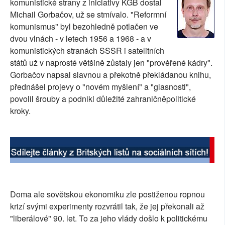
komunistické strany z iniciativy KGB dostal
SOCIÁLNÍ SÍTĚ
Michail Gorbačov, už se stmívalo. "Reformní
komunismus" byl bezohledně potlačen ve
RUBRIKY
dvou vlnách - v letech 1956 a 1968 - a v
komunistických stranách SSSR i satelitních
PLNÁ VERZE STRÁNEK
států už v naprosté většině zůstaly jen "prověřené kádry".
Gorbačov napsal slavnou a překotně překládanou knihu,
přednášel projevy o "novém myšlení" a "glasnosti",
povolil šrouby a podnikl důležité zahraničněpolitické
kroky.
Doma ale sovětskou ekonomiku zle postiženou ropnou
krizí svými experimenty rozvrátil tak, že jej překonali až
"liberálové" 90. let. To za jeho vlády došlo k politickému