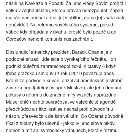
násilí na Kavkaze a Pobaltí. Za jeho vlády Sověti prohráli
válku v Afghánistánu, kterou pravda nerozpoutal. Západ
mu rád naslouchal a měl jej v oblibě, doma jej však často
nenáviděli. Na reformu sovětského systému, pokud
vůbec kdy připadala v úvahu, prostě bylo pozdě a ani
Gorbačov nemohl komunismus zachránit.
Dosluhující americký prezident Barack Obama je v
podobné situaci. Jde sice o vynikajícího řečníka, i on
podnikl důležité zahraničněpolitické iniciativy (i když
třeba pražskou smlouvu z roku 2010 považuje dnes
Kreml za podvod a kovaní příznivci amerických jestřábů
zase za nepřijatelný ústupek Moskvě), ale jeho domácí
pokusy o reformu do značné míry vyzněly naprázdno.
Musel chtě nechtě pokračovat ve válečnické agendě
předchůdců a několikrát se nechal proti původnímu
názoru přesvědčit k dalším válkám. Co Obama původně
říkal z tribuny bylo úlevné - jakkoliv jeho slova nikdy
nemohla mít ani symbolicky váhu těch, která v režimu