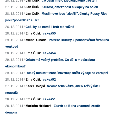
28. 12. 2014 /
Jan Čulík
Co dělat místo ideologického třeštění
27. 12. 2014 /
Jan Čulík
Krutost, omezenost a klapky na očích
28. 12. 2014 /
Jan Čulík
Muslimové jsou "zlotřilí", členky Pussy Riot
jsou "poběhlice" a Ukr...
26. 12. 2014 /
Češi by se neměli brát tak vážně
28. 12. 2014 /
Ema Čulík
cake#55
29. 12. 2014 /
Michal Giboda
Potřeba kultury k pohodovému životu na
venkově
28. 12. 2014 /
Ema Čulík
cake#54
29. 12. 2014 /
Orbán má vážný problém. Co dál s maďarskou
ekonomikou?
29. 12. 2014 /
Ruský ministr financí navrhuje snížit výdaje na zbrojení
28. 12. 2014 /
Ema Čulík
cake#52
27. 12. 2014 /
Karel Dolejší
Neomezená válka, aneb Těžký úděl
neutrálů
28. 12. 2014 /
Ema Čulík
cake#51
28. 12. 2014 /
Markéta Hrbková
Zbavit se Boha znamená zrodit
démona