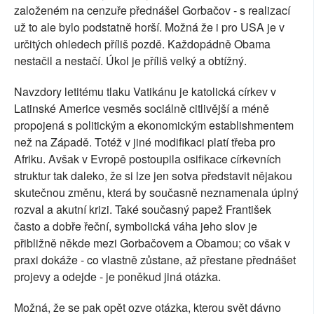
založeném na cenzuře přednášel Gorbačov - s realizací
už to ale bylo podstatně horší. Možná že i pro USA je v
určitých ohledech příliš pozdě. Každopádně Obama
nestačil a nestačí. Úkol je příliš velký a obtížný.
Navzdory letitému tlaku Vatikánu je katolická církev v
Latinské Americe vesměs sociálně citlivější a méně
propojená s politickým a ekonomickým establishmentem
než na Západě. Totéž v jiné modifikaci platí třeba pro
Afriku. Avšak v Evropě postoupila osifikace církevních
struktur tak daleko, že si lze jen sotva představit nějakou
skutečnou změnu, která by současně neznamenala úplný
rozval a akutní krizi. Také současný papež František
často a dobře řeční, symbolická váha jeho slov je
přibližně někde mezi Gorbačovem a Obamou; co však v
praxi dokáže - co vlastně zůstane, až přestane přednášet
projevy a odejde - je poněkud jiná otázka.
Možná, že se pak opět ozve otázka, kterou svět dávno