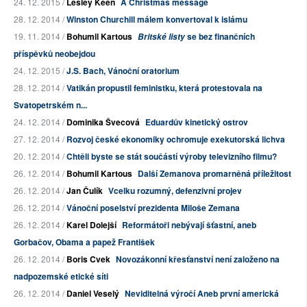
24. 12. 2015 /
Lesley Keen
A Christmas message
28. 12. 2014 /
Winston Churchill málem konvertoval k islámu
19. 11. 2014 /
Bohumil Kartous
se bez finančních
Britské listy
příspěvků neobejdou
24. 12. 2015 /
J.S. Bach, Vánoční oratorium
28. 12. 2014 /
Vatikán propustil feministku, která protestovala na
Svatopetrském n...
24. 12. 2014 /
Dominika Švecová
Eduardův kinetický ostrov
27. 12. 2014 /
Rozvoj české ekonomiky ochromuje exekutorská lichva
20. 12. 2014 /
Chtěli byste se stát součástí výroby televizního filmu?
26. 12. 2014 /
Bohumil Kartous
Další Zemanova promarněná příležitost
26. 12. 2014 /
Jan Čulík
Vcelku rozumný, defenzivní projev
26. 12. 2014 /
Vánoční poselství prezidenta Miloše Zemana
26. 12. 2014 /
Karel Dolejší
Reformátoři nebývají šťastní, aneb
Gorbačov, Obama a papež František
26. 12. 2014 /
Boris Cvek
Novozákonní křesťanství není založeno na
nadpozemské etické síti
26. 12. 2014 /
Daniel Veselý
Neviditelná výročí Aneb první americká