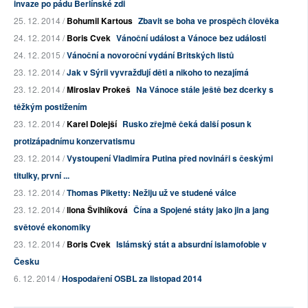
invaze po pádu Berlínské zdi
25. 12. 2014 /
Bohumil Kartous
Zbavit se boha ve prospěch člověka
24. 12. 2014 /
Boris Cvek
Vánoční událost a Vánoce bez události
24. 12. 2015 /
Vánoční a novoroční vydání Britských listů
23. 12. 2014 /
Jak v Sýrii vyvražďují děti a nikoho to nezajímá
23. 12. 2014 /
Miroslav Prokeš
Na Vánoce stále ještě bez dcerky s
těžkým postižením
23. 12. 2014 /
Karel Dolejší
Rusko zřejmě čeká další posun k
protizápadnímu konzervatismu
23. 12. 2014 /
Vystoupení Vladimíra Putina před novináři s českými
titulky, první ...
23. 12. 2014 /
Thomas Piketty: Nežiju už ve studené válce
23. 12. 2014 /
Ilona Švihlíková
Čína a Spojené státy jako jin a jang
světové ekonomiky
23. 12. 2014 /
Boris Cvek
Islámský stát a absurdní islamofobie v
Česku
6. 12. 2014 /
Hospodaření OSBL za listopad 2014