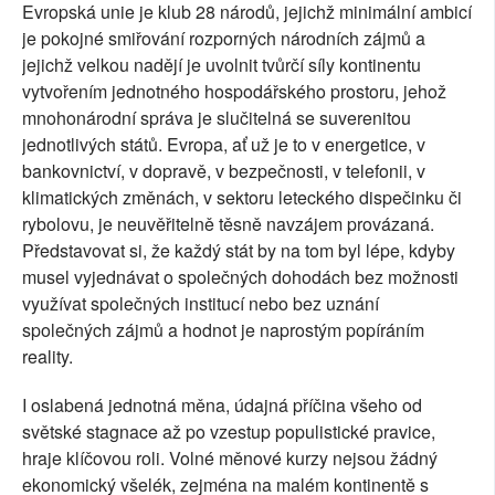
Evropská unie je klub 28 národů, jejichž minimální ambicí
je pokojné smiřování rozporných národních zájmů a
jejichž velkou nadějí je uvolnit tvůrčí síly kontinentu
vytvořením jednotného hospodářského prostoru, jehož
mnohonárodní správa je slučitelná se suverenitou
jednotlivých států. Evropa, ať už je to v energetice, v
bankovnictví, v dopravě, v bezpečnosti, v telefonii, v
klimatických změnách, v sektoru leteckého dispečinku či
rybolovu, je neuvěřitelně těsně navzájem provázaná.
Představovat si, že každý stát by na tom byl lépe, kdyby
musel vyjednávat o společných dohodách bez možnosti
využívat společných institucí nebo bez uznání
společných zájmů a hodnot je naprostým popíráním
reality.
I oslabená jednotná měna, údajná příčina všeho od
světské stagnace až po vzestup populistické pravice,
hraje klíčovou roli. Volné měnové kurzy nejsou žádný
ekonomický všelék, zejména na malém kontinentě s