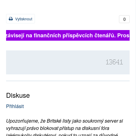
0
Vytisknout
ě závisejí na finančních příspěvcích čtenářů. Prosíme
13641
Diskuse
Přihlásit
Upozorňujeme, že Britské listy jako soukromý server si
vyhrazují právo blokovat přístup na diskusní fóra
jakémukoliv diskutérovi, pokud to uznají za důvodné.