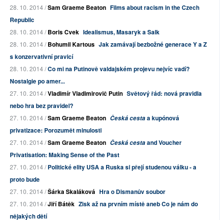
28. 10. 2014 /
Sam Graeme Beaton
Films about racism in the Czech
Republic
28. 10. 2014 /
Boris Cvek
Idealismus, Masaryk a Salk
28. 10. 2014 /
Bohumil Kartous
Jak zamávají bezbožné generace Y a Z
s konzervativní pravicí
28. 10. 2014 /
Co mi na Putinově valdajském projevu nejvíc vadí?
Nostalgie po amer...
27. 10. 2014 /
Vladimír Vladimirovič Putin
Světový řád: nová pravidla
nebo hra bez pravidel?
27. 10. 2014 /
Sam Graeme Beaton
a kupónová
Česká cesta
privatizace: Porozumět minulosti
27. 10. 2014 /
Sam Graeme Beaton
and Voucher
Česká cesta
Privatisation: Making Sense of the Past
27. 10. 2014 /
Politické elity USA a Ruska si přejí studenou válku - a
proto bude
27. 10. 2014 /
Šárka Skaláková
Hra o Dismanův soubor
27. 10. 2014 /
Jiří Bátěk
Zisk až na prvním místě aneb Co je nám do
nějakých dětí