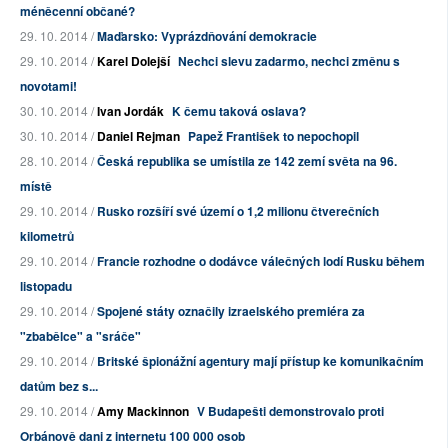
méněcenní občané?
29. 10. 2014 /
Maďarsko: Vyprázdňování demokracie
29. 10. 2014 /
Karel Dolejší
Nechci slevu zadarmo, nechci změnu s
novotami!
30. 10. 2014 /
Ivan Jordák
K čemu taková oslava?
30. 10. 2014 /
Daniel Rejman
Papež František to nepochopil
28. 10. 2014 /
Česká republika se umístila ze 142 zemí světa na 96.
místě
29. 10. 2014 /
Rusko rozšíří své území o 1,2 milionu čtverečních
kilometrů
29. 10. 2014 /
Francie rozhodne o dodávce válečných lodí Rusku během
listopadu
29. 10. 2014 /
Spojené státy označily izraelského premiéra za
"zbabělce" a "sráče"
29. 10. 2014 /
Britské špionážní agentury mají přístup ke komunikačním
datům bez s...
29. 10. 2014 /
Amy Mackinnon
V Budapešti demonstrovalo proti
Orbánově dani z internetu 100 000 osob