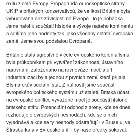
exilu z celé Evropy. Propaganda euroskeptické strany
UKIP a britských konzervativců, že velikost Británie byla
vybudována bez závislosti na Evropě - to je pohádka.
Jsme natolik součástí historie a vývoje našeho kontinentu
a sdílíme jeho hodnoty tak, jako všechny ostatní evropské
země. Jsme svou podstatou Evropané.
Británie stála agresivně v čele evropského kolonialismu,
byla průkopníkem při vytváření zákonnosti, ústavního
narovnání, založenáho na rovnováze moci, a při
industrializaci byla jednou z prvních zemí, která přijala
Bismarckův sociální stát. Z nutnosti jsme součástí
evropského politického systému už staletí. Britská účast
na evropské politice vyvážené moci je součástí historie
britského státu. Potenciální odchod z arény, kde se dnes
rozhoduje o evropských neshodách, kde se o nich
vyjednává a kde se ty neshody odstraňují - v Bruselu, ve
Štrasburku a v Evropské unii - by naše předky šokoval.