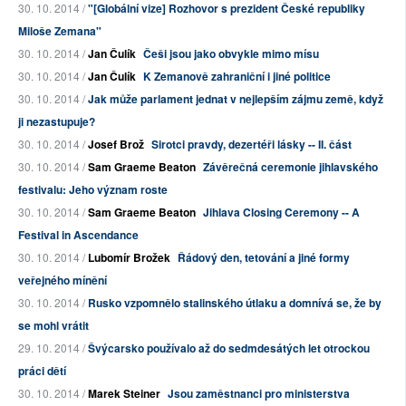
30. 10. 2014 /
"[Globální vize] Rozhovor s prezident České republiky
Miloše Zemana"
30. 10. 2014 /
Jan Čulík
Češi jsou jako obvykle mimo mísu
30. 10. 2014 /
Jan Čulík
K Zemanově zahraniční i jiné politice
30. 10. 2014 /
Jak může parlament jednat v nejlepším zájmu země, když
ji nezastupuje?
30. 10. 2014 /
Josef Brož
Sirotci pravdy, dezertéři lásky -- II. část
30. 10. 2014 /
Sam Graeme Beaton
Závěrečná ceremonie jihlavského
festivalu: Jeho význam roste
30. 10. 2014 /
Sam Graeme Beaton
Jihlava Closing Ceremony -- A
Festival in Ascendance
30. 10. 2014 /
Lubomír Brožek
Řádový den, tetování a jiné formy
veřejného mínění
30. 10. 2014 /
Rusko vzpomnělo stalinského útlaku a domnívá se, že by
se mohl vrátit
29. 10. 2014 /
Švýcarsko používalo až do sedmdesátých let otrockou
práci dětí
30. 10. 2014 /
Marek Steiner
Jsou zaměstnanci pro ministerstva