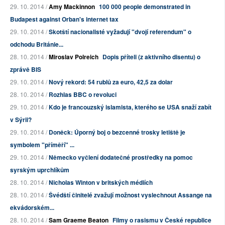
29. 10. 2014 /
Amy Mackinnon
100 000 people demonstrated in
Budapest against Orban's internet tax
29. 10. 2014 /
Skotští nacionalisté vyžadují "dvojí referendum" o
odchodu Británie...
28. 10. 2014 /
Miroslav Polreich
Dopis příteli (z aktivního disentu) o
zprávě BIS
29. 10. 2014 /
Nový rekord: 54 rublů za euro, 42,5 za dolar
28. 10. 2014 /
Rozhlas BBC o revoluci
29. 10. 2014 /
Kdo je francouzský islamista, kterého se USA snaží zabít
v Sýrii?
29. 10. 2014 /
Doněck: Úporný boj o bezcenné trosky letiště je
symbolem "příměří" ...
29. 10. 2014 /
Německo vyčlení dodatečné prostředky na pomoc
syrským uprchlíkům
28. 10. 2014 /
Nicholas Winton v britských médiích
28. 10. 2014 /
Švédští činitelé zvažují možnost vyslechnout Assange na
ekvádorském...
28. 10. 2014 /
Sam Graeme Beaton
Filmy o rasismu v České republice