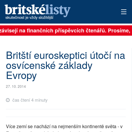
závisejí na finančních příspěvcích čtenářů. Prosíme, p
PŘIHLÁSIT
AKTUÁLNÍ VYDÁNÍ
Britští euroskeptici útočí na
ARCHIV
osvícenské základy
Evropy
ROZHOVORY
TÉMATA
27. 10. 2014
NEJČTENĚJŠÍ ZA 7 DNÍ
čas čtení 4 minuty
AUTOŘI
PŘÍSPĚVKY NA PROVOZ
Více zemí se nachází na nejmenším kontinentě světa - v