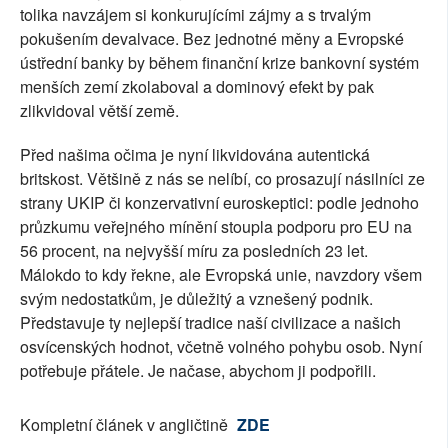
tolika navzájem si konkurujícími zájmy a s trvalým
pokušením devalvace. Bez jednotné měny a Evropské
ústřední banky by během finanční krize bankovní systém
menších zemí zkolaboval a dominový efekt by pak
zlikvidoval větší země.
Před našima očima je nyní likvidována autentická
britskost. Většině z nás se nelíbí, co prosazují násilníci ze
strany UKIP či konzervativní euroskeptici: podle jednoho
průzkumu veřejného mínění stoupla podporu pro EU na
56 procent, na nejvyšší míru za posledních 23 let.
Málokdo to kdy řekne, ale Evropská unie, navzdory všem
svým nedostatkům, je důležitý a vznešený podnik.
Představuje ty nejlepší tradice naší civilizace a našich
osvícenských hodnot, včetně volného pohybu osob. Nyní
potřebuje přátele. Je načase, abychom ji podpořili.
Kompletní článek v angličtině
ZDE