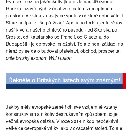
Evropě - než na jakémkoliv jiném. Je nás 49 (kromě
SOCIÁLNÍ SÍTĚ
Ruska), uzavřených v relativně malém zeměpisném
prostoru. Většina z nás jsme spolu v některé době válčili.
RUBRIKY
Staré antipatie tiše přežívají. Apelů na hrdou jedinečnost
naší krve a našeho etnického původu - od Skotska po
PLNÁ VERZE STRÁNEK
Srbsko, od Katalánsko po Francii, od Clactonu do
Budapešti - je obrovské množství. To ale není základ, na
němž by se dalo budovat přátelství, obchod, prosperita,
píše britský ekonom Will Hutton.
Jak by měly evropské země řídit své vzájemné vztahy
konstruktivním a nikoliv destruktivním způsobem, to je
věčná evropská otázka. V roce 2014 nikdo neočekává
velké celoevropské války jako v dvacátém století. To ale