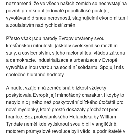
neznamená, že ve všech našich zemích se nechystají na
povrch proniknout jedovaté populistické postoje,
vyvolávané drsnou nerovností, stagnujícími ekonomikami
a zoufalstvím nad rychlostí změn.
Přesto však jsou národy Evropy utvářeny svou
křesťanskou minulostí, jakkoliv světskými se mezitím
staly, a osvícenstvím, s jeho racionalitou, vládou zákona
a demokracie. Industrializace a urbanizace v Evropě
vytvořila silnou vazbu na sociální solidaritu. Spojují nás
společné hlubinné hodnoty.
A nadto, vzájemná zeměpisná blízkost vždycky
poskytovala Evropě její mimořádný charakter, i kdyby to
nebylo nic jiného než poskytování blízkého útočiště pro
nové myšlenky, které prostě dokázaly přecházet přes
hranice. Bez protestantského Holandska by William
Tyndale neměl kde vytisknout svou bibli v angličtině,
motorem průmyslové revoluce byli vědci a podnikatelé v