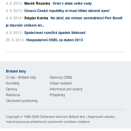
4. 6. 2013 /
Marek Řezanka
Ortel v době velké vody
4. 6. 2013 /
Ústavu České republiky si musí hlídat občané sami
4. 6. 2013 /
Štěpán Kotrba
Ne déšť, ale ministr zemědělství Petr Bendl
je hlavním viníkem let...
4. 6. 2013 /
Společnost rozežírá úpadek lidskosti
25. 5. 2013 /
Hospodaření OSBL za duben 2013
Britské listy
O nás - Britské listy
Stanovy OSBL
Kontakty
Vzkaz redakci
Opravy
Informace pro autory
Reklama
Příspěvky
Obchodní podmínky
Copyright © 1996-2026
Občanské sdružení Britské listy
| Kopírování obsahu
možné pouze po předchozím písemném souhlasu redakce.