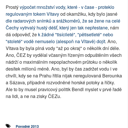
Prostý
výpočet množství vody, které - v čase - proteklo
regulovaným tokem Vltavy
od okamžiku, kdy bylo jasné
dle radarových snímků a srážkoměrů, že se žene na celé
Čechy vytrvalý hustý déšť, který jen tak nepřestane
, nám
dá odpověď, že
k žádné "tisícileté", "pětisetleté" nebo
"stoleté" vodě nemuselo (alespoň na Vltavě) dojít
. Ano,
Vltava by byla plná vody "až po okraj" o několik dní déle.
Ano, ČEZ by vydělal včasným řízeným odpuštěním všech
nádrží o maximálním nepoplachovém průtoku o několik
desítek milionů méně. Ano, byl by čas zadržet vodu i ve
chvíli, kdy se na Prahu řítila nijak neregulovaná Berounka
a Sázava, případně rozvodněné horské potoky a říčky.
Ale to by musel pravicový politik Bendl myslet v prvé řadě
na lidi, a ne na zisky ČEZu.
Povodně 2013