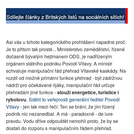
SOCIÁLNÍ SÍTĚ
RUBRIKY
PLNÁ VERZE STRÁNEK
Asi vás u tohoto kategorického prohlášení napadne proč.
Je to přitom tak prosté... Ministerstvo zemědělství, řízené
dočasně bývalým hejtmanem ODS, je nadřízeným
orgánem státního podniku Povodí Vltavy. A ministr
schvaluje manipulační řád přehrad Vltavské kaskády. Na
rozdíl od možné primární funkce přehrad - být zádržnou
nádrží pro očekávané lijáky, manipulační řád určuje
přehradám jiné funkce -
slouží energetice, turistice i
rybolovu
.
Sdělil to veřejnosti generální ředitel Povodí
Vltavy
- jen tak mezi řečí. Ten se brání, že jím řízený
podnik nic nezanedbal. A má - paradoxně - de iure
pravdu. Vodu dříve odpouštět nemohli proto, že by se
dostali do rozporu s manipulačním řádem přehrad.