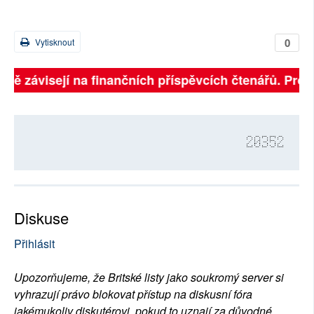
0
Vytisknout
plně závisejí na finančních příspěvcích čtenářů. Prosí
20352
Diskuse
Přihlásit
Upozorňujeme, že Britské listy jako soukromý server si
vyhrazují právo blokovat přístup na diskusní fóra
jakémukoliv diskutérovi, pokud to uznají za důvodné.