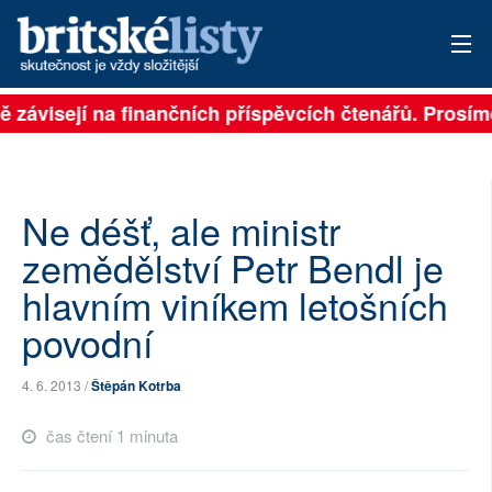
ně závisejí na finančních příspěvcích čtenářů. Prosíme
PŘIHLÁSIT
AKTUÁLNÍ VYDÁNÍ
ARCHIV
Ne déšť, ale ministr
zemědělství Petr Bendl je
ROZHOVORY
hlavním viníkem letošních
TÉMATA
povodní
NEJČTENĚJŠÍ ZA 7 DNÍ
4. 6. 2013 /
Štěpán Kotrba
AUTOŘI
čas čtení 1 minuta
PŘÍSPĚVKY NA PROVOZ