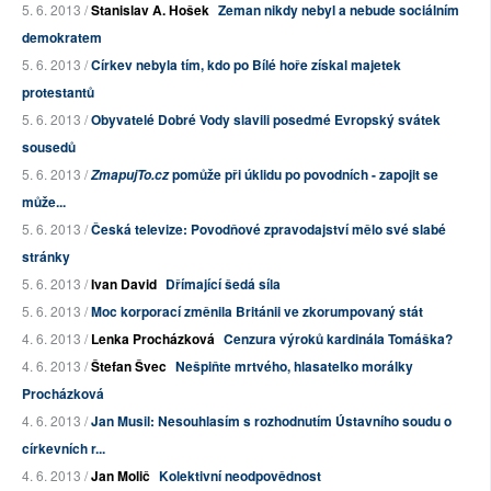
5. 6. 2013 /
Stanislav A. Hošek
Zeman nikdy nebyl a nebude sociálním
demokratem
5. 6. 2013 /
Církev nebyla tím, kdo po Bílé hoře získal majetek
protestantů
5. 6. 2013 /
Obyvatelé Dobré Vody slavili posedmé Evropský svátek
sousedů
5. 6. 2013 /
pomůže při úklidu po povodních - zapojit se
ZmapujTo.cz
může...
5. 6. 2013 /
Česká televize: Povodňové zpravodajství mělo své slabé
stránky
5. 6. 2013 /
Ivan David
Dřímající šedá síla
5. 6. 2013 /
Moc korporací změnila Británii ve zkorumpovaný stát
4. 6. 2013 /
Lenka Procházková
Cenzura výroků kardinála Tomáška?
4. 6. 2013 /
Štefan Švec
Nešpiňte mrtvého, hlasatelko morálky
Procházková
4. 6. 2013 /
Jan Musil: Nesouhlasím s rozhodnutím Ústavního soudu o
církevních r...
4. 6. 2013 /
Jan Molič
Kolektivní neodpovědnost