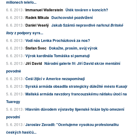
milionech telefo...
6. 6. 2013 /
Immanuel Wallerstein
Útěk továren v koncích?
6. 6. 2013 /
Radek Mikula
Duchcovské pozdvižení
6. 6. 2013 /
Daniel Veselý
Jakub Szántó nepravdivě nařknul
Britské
z podpory syrs...
listy
6. 6. 2013 /
Vodí nás Lenka Procházková za nos?
6. 6. 2013 /
Štefan Švec
Dokažte, prosím, svůj výrok
6. 6. 2013 /
Výrok kardinála Tomáška si pamatuji
5. 6. 2013 /
Jiří David
Národní galerie IV: Jiří David skrze mentální
povodně
6. 6. 2013 /
Češi žijící v Americe nezapomínají
5. 6. 2013 /
Syrská armáda obsadila strategicky důležité město Kusajr
5. 6. 2013 /
Maliská armáda navzdory francouzskému nátlaku útočí na
Tuaregy
5. 6. 2013 /
Hlavním důvodem výstavby lipenské hráze bylo omezení
povodní
5. 6. 2013 /
Jaroslav Zavadil: "Oceňujeme vysokou profesionalitu
českých hasičů...