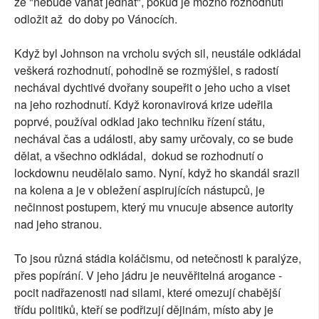
že "nebude váhat jednat", pokud je možno rozhodnutí
odložit až do doby po Vánocích.
Když byl Johnson na vrcholu svých sil, neustále odkládal
veškerá rozhodnutí, pohodlně se rozmýšlel, s radostí
nechával dychtivé dvořany soupeřit o jeho ucho a viset
na jeho rozhodnutí. Když koronavirová krize udeřila
poprvé, používal odklad jako techniku řízení státu,
nechával čas a události, aby samy určovaly, co se bude
dělat, a všechno odkládal, dokud se rozhodnutí o
lockdownu neudělalo samo. Nyní, když ho skandál srazil
na kolena a je v obležení aspirujících nástupců, je
nečinnost postupem, který mu vnucuje absence autority
nad jeho stranou.
To jsou různá stádia koláčismu, od netečnosti k paralýze,
přes popírání. V jeho jádru je neuvěřitelná arogance -
pocit nadřazenosti nad silami, které omezují chabější
třídu politiků, kteří se podřizují dějinám, místo aby je