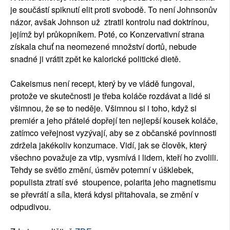
je součástí spiknutí elit proti svobodě. To není Johnsonův
názor, avšak Johnson už ztratil kontrolu nad doktrínou,
jejímž byl průkopníkem. Poté, co Konzervativní strana
získala chuť na neomezené množství dortů, nebude
snadné ji vrátit zpět ke kalorické politické dietě.
Cakeismus není recept, který by ve vládě fungoval,
protože ve skutečnosti je třeba koláče rozdávat a lidé si
všimnou, že se to neděje. Všimnou si i toho, když si
premiér a jeho přátelé dopřejí ten nejlepší kousek koláče,
zatímco veřejnost vyzývají, aby se z občanské povinnosti
zdržela jakékoliv konzumace. Vidí, jak se člověk, který
všechno považuje za vtip, vysmívá i lidem, kteří ho zvolili.
Tehdy se světlo změní, úsměv potemní v úšklebek,
populista ztratí své stoupence, polarita jeho magnetismu
se převrátí a síla, která kdysi přitahovala, se změní v
odpudivou.