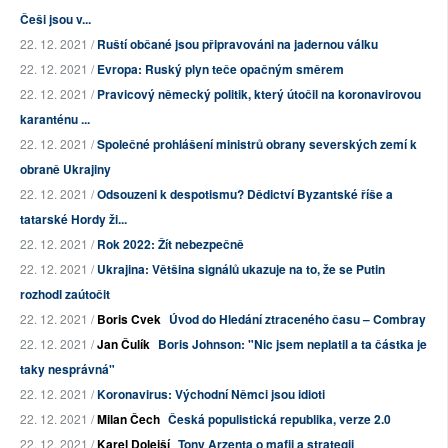
Češi jsou v...
22. 12. 2021 /
Ruští občané jsou připravováni na jadernou válku
22. 12. 2021 /
Evropa: Ruský plyn teče opačným směrem
22. 12. 2021 /
Pravicový německý politik, který útočil na koronavirovou
karanténu ...
22. 12. 2021 /
Společné prohlášení ministrů obrany severských zemí k
obraně Ukrajiny
22. 12. 2021 /
Odsouzeni k despotismu? Dědictví Byzantské říše a
tatarské Hordy ži...
22. 12. 2021 /
Rok 2022: Žít nebezpečně
22. 12. 2021 /
Ukrajina: Většina signálů ukazuje na to, že se Putin
rozhodl zaútočit
22. 12. 2021 /
Boris Cvek
Úvod do Hledání ztraceného času – Combray
22. 12. 2021 /
Jan Čulík
Boris Johnson: "Nic jsem neplatil a ta částka je
taky nesprávná"
22. 12. 2021 /
Koronavirus: Východní Němci jsou idioti
22. 12. 2021 /
Milan Čech
Česká populistická republika, verze 2.0
22. 12. 2021 /
Karel Dolejší
Tony Arzenta o mafii a strategii