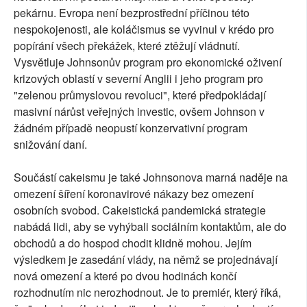
pekárnu. Evropa není bezprostřední příčinou této
nespokojenosti, ale koláčismus se vyvinul v krédo pro
popírání všech překážek, které ztěžují vládnutí.
Vysvětluje Johnsonův program pro ekonomické oživení
krizových oblastí v severní Anglii i jeho program pro
"zelenou průmyslovou revoluci", které předpokládají
masivní nárůst veřejných investic, ovšem Johnson v
žádném případě neopustí konzervativní program
snižování daní.
Součástí cakeismu je také Johnsonova marná naděje na
omezení šíření koronavirové nákazy bez omezení
osobních svobod. Cakeistická pandemická strategie
nabádá lidi, aby se vyhýbali sociálním kontaktům, ale do
obchodů a do hospod chodit klidně mohou. Jejím
výsledkem je zasedání vlády, na němž se projednávají
nová omezení a které po dvou hodinách končí
rozhodnutím nic nerozhodnout. Je to premiér, který říká,