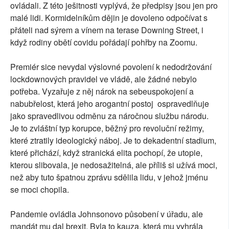
ovládali. Z této ješitnosti vyplývá, že předpisy jsou jen pro
malé lidi. Kormidelníkům dějin je dovoleno odpočívat s
přáteli nad sýrem a vínem na terase Downing Street, i
když rodiny obětí covidu pořádají pohřby na Zoomu.
Premiér sice nevydal výslovné povolení k nedodržování
lockdownových pravidel ve vládě, ale žádné nebylo
potřeba. Vyzařuje z něj nárok na sebeuspokojení a
nabubřelost, která jeho arogantní postoj ospravedlňuje
jako spravedlivou odměnu za náročnou službu národu.
Je to zvláštní typ korupce, běžný pro revoluční režimy,
které ztratily ideologický náboj. Je to dekadentní stadium,
které přichází, když stranická elita pochopí, že utopie,
kterou slibovala, je nedosažitelná, ale příliš si užívá moci,
než aby tuto špatnou zprávu sdělila lidu, v jehož jménu
se moci chopila.
Pandemie ovládla Johnsonovo působení v úřadu, ale
mandát mu dal brexit. Byla to kauza, která mu vyhrála