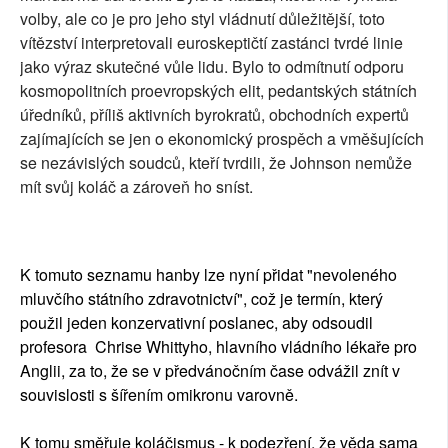
volby, ale co je pro jeho styl vládnutí důležitější, toto
vítězství interpretovali euroskeptičtí zastánci tvrdé linie
jako výraz skutečné vůle lidu. Bylo to odmítnutí odporu
kosmopolitních proevropských elit, pedantských státních
úředníků, příliš aktivních byrokratů, obchodních expertů
zajímajících se jen o ekonomický prospěch a vměšujících
se nezávislých soudců, kteří tvrdili, že Johnson nemůže
mít svůj koláč a zároveň ho sníst.
K tomuto seznamu hanby lze nyní přidat "nevoleného
mluvčího státního zdravotnictví", což je termín, který
použil jeden konzervativní poslanec, aby odsoudil
profesora Chrise Whittyho, hlavního vládního lékaře pro
Anglii, za to, že se v předvánočním čase odvážil znít v
souvislosti s šířením omikronu varovně.
K tomu směřuje koláčismus - k podezření, že věda sama