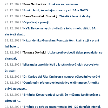
23. 12. 2021 /
Soňa Svobodová
Ruskem za poznáním
23. 12. 2021 /
Rusko tvrdí, že zahájí rozhovory s USA a NATO
23. 12. 2021 /
Beno Trávníček Brodský
Zběsilé šílené dodávky
23. 12. 2021 /
Odpočívej v pokoji...
23. 12. 2021 /
NYT: Tisíce mrtvých civilistů, z toho mnoho dětí. USA
skrývají skut...
23. 12. 2021 /
Názor deníku Guardian: Pomozte těm, kteří stojí v první
linii boje ...
22. 12. 2021 /
Tomasz Oryński
Útoky proti svobodě tisku, provalující se
skandály
23. 12. 2021 /
Migranti a uprchlíci čelí o letošních svátcích obrovským
útrapám
23. 12. 2021 /
Dr. Carlos del Rio: Omikron a nutnost očkování ve světě
23. 12. 2021 /
Odmítnutím přelomové legislativy o klimatu se Amerika
stává nebezpe...
23. 12. 2021 /
Británie: Konzervativci tvrdili, že můžeme koláč sežrat a
zároveň h...
22. 12. 2021 /
Británie ve středu zaznamenala 106 122 denních infekcí.