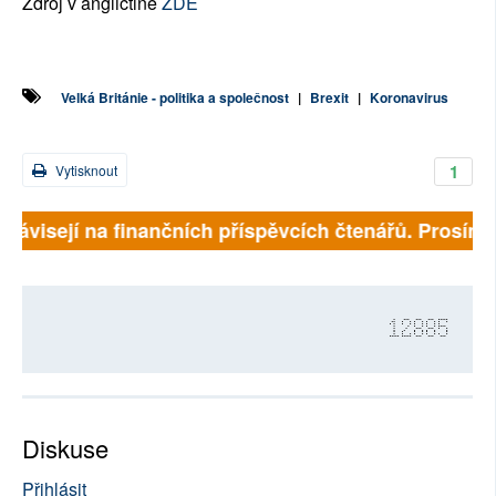
Zdroj v angličtině
ZDE
Velká Británie - politika a společnost
|
Brexit
|
Koronavirus
1
Vytisknout
 závisejí na finančních příspěvcích čtenářů. Prosíme, 
12885
Diskuse
Přihlásit