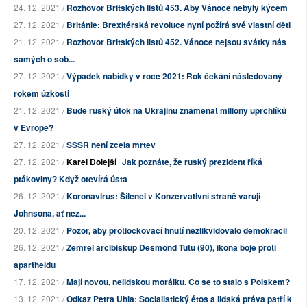
24. 12. 2021 /
Rozhovor Britských listů 453. Aby Vánoce nebyly kýčem
27. 12. 2021 /
Británie: Brexitérská revoluce nyní požírá své vlastní děti
21. 12. 2021 /
Rozhovor Britských listů 452. Vánoce nejsou svátky nás
samých o sob...
27. 12. 2021 /
Výpadek nabídky v roce 2021: Rok čekání následovaný
rokem úzkosti
21. 12. 2021 /
Bude ruský útok na Ukrajinu znamenat miliony uprchlíků
v Evropě?
27. 12. 2021 /
SSSR není zcela mrtev
27. 12. 2021 /
Karel Dolejší
Jak poznáte, že ruský prezident říká
ptákoviny? Když otevírá ústa
26. 12. 2021 /
Koronavirus: Šílenci v Konzervativní straně varují
Johnsona, ať nez...
20. 12. 2021 /
Pozor, aby protiočkovací hnutí nezlikvidovalo demokracii
26. 12. 2021 /
Zemřel arcibiskup Desmond Tutu (90), ikona boje proti
apartheidu
17. 12. 2021 /
Mají novou, nelidskou morálku. Co se to stalo s Polskem?
13. 12. 2021 /
Odkaz Petra Uhla: Socialistický étos a lidská práva patří k