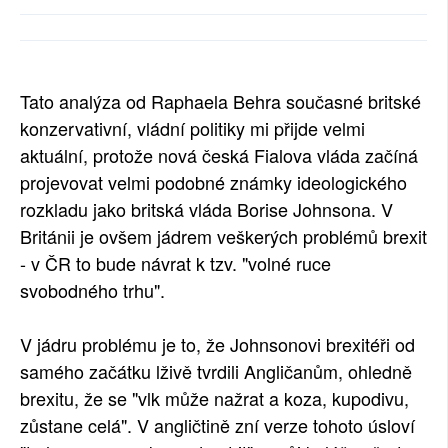
SOCIÁLNÍ SÍTĚ
RUBRIKY
Tato analýza od Raphaela Behra současné britské
PLNÁ VERZE STRÁNEK
konzervativní, vládní politiky mi přijde velmi
aktuální, protože nová česká Fialova vláda začíná
projevovat velmi podobné známky ideologického
rozkladu jako britská vláda Borise Johnsona. V
Británii je ovšem jádrem veškerých problémů brexit
- v ČR to bude návrat k tzv. "volné ruce
svobodného trhu".
V jádru problému je to, že Johnsonovi brexitéři od
samého začátku lživě tvrdili Angličanům, ohledně
brexitu, že se "vlk může nažrat a koza, kupodivu,
zůstane celá". V angličtině zní verze tohoto úsloví