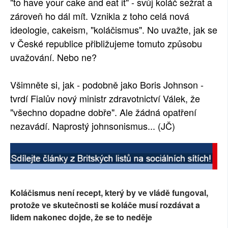
"to have your cake and eat it" - svůj koláč sežrat a
zároveň ho dál mít. Vznikla z toho celá nová
ideologie, cakeism, "koláčismus". No uvažte, jak se
v České republice přibližujeme tomuto způsobu
uvažování. Nebo ne?
Všimněte si, jak - podobně jako Boris Johnson -
tvrdí Fialův nový ministr zdravotnictví Válek, že
"všechno dopadne dobře". Ale žádná opatření
nezavádí. Naprostý johnsonismus... (JČ)
Koláčismus není recept, který by ve vládě fungoval,
protože ve skutečnosti se koláče musí rozdávat a
lidem nakonec dojde, že se to neděje