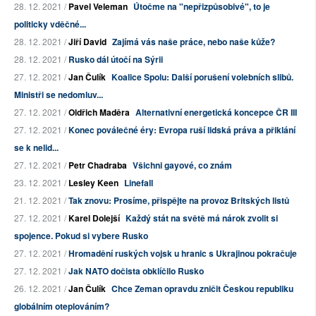
28. 12. 2021 /
Pavel Veleman
Útočme na "nepřizpůsobivé", to je
politicky vděčné...
28. 12. 2021 /
Jiří David
Zajímá vás naše práce, nebo naše kůže?
28. 12. 2021 /
Rusko dál útočí na Sýrii
27. 12. 2021 /
Jan Čulík
Koalice Spolu: Další porušení volebních slibů.
Ministři se nedomluv...
27. 12. 2021 /
Oldřich Maděra
Alternativní energetická koncepce ČR III
27. 12. 2021 /
Konec poválečné éry: Evropa ruší lidská práva a přiklání
se k nelid...
27. 12. 2021 /
Petr Chadraba
Všichni gayové, co znám
23. 12. 2021 /
Lesley Keen
Linefall
21. 12. 2021 /
Tak znovu: Prosíme, přispějte na provoz Britských listů
27. 12. 2021 /
Karel Dolejší
Každý stát na světě má nárok zvolit si
spojence. Pokud si vybere Rusko
27. 12. 2021 /
Hromadění ruských vojsk u hranic s Ukrajinou pokračuje
27. 12. 2021 /
Jak NATO dočista obklíčilo Rusko
26. 12. 2021 /
Jan Čulík
Chce Zeman opravdu zničit Českou republiku
globálním oteplováním?