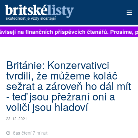
visejí na finančních příspěvcích čtenářů. Prosíme, při
PŘIHLÁSIT
AKTUÁLNÍ VYDÁNÍ
ARCHIV
Británie: Konzervativci
tvrdili, že můžeme koláč
ROZHOVORY
sežrat a zároveň ho dál mít
TÉMATA
- teď jsou přežraní oni a
voliči jsou hladoví
NEJČTENĚJŠÍ ZA 7 DNÍ
AUTOŘI
23. 12. 2021
PŘÍSPĚVKY NA PROVOZ
čas čtení 7 minut