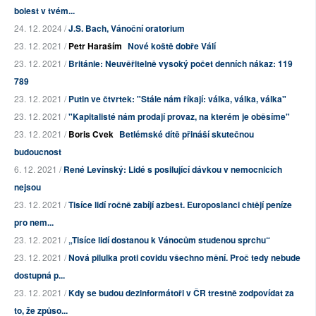
bolest v tvém...
24. 12. 2024 /
J.S. Bach, Vánoční oratorium
23. 12. 2021 /
Petr Haraším
Nové koště dobře Válí
23. 12. 2021 /
Británie: Neuvěřitelně vysoký počet denních nákaz: 119
789
23. 12. 2021 /
Putin ve čtvrtek: "Stále nám říkají: válka, válka, válka"
23. 12. 2021 /
"Kapitalisté nám prodají provaz, na kterém je oběsíme"
23. 12. 2021 /
Boris Cvek
Betlémské dítě přináší skutečnou
budoucnost
6. 12. 2021 /
René Levínský: Lidé s posilující dávkou v nemocnicích
nejsou
23. 12. 2021 /
Tisíce lidí ročně zabíjí azbest. Europoslanci chtějí peníze
pro nem...
23. 12. 2021 /
„Tisíce lidí dostanou k Vánocům studenou sprchu“
23. 12. 2021 /
Nová pilulka proti covidu všechno mění. Proč tedy nebude
dostupná p...
23. 12. 2021 /
Kdy se budou dezinformátoři v ČR trestně zodpovídat za
to, že způso...