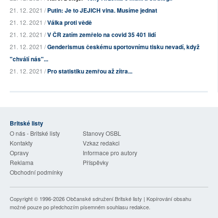
21. 12. 2021 /
Putin: Je to JEJICH vina. Musíme jednat
21. 12. 2021 /
Válka proti vědě
21. 12. 2021 /
V ČR zatím zemřelo na covid 35 401 lidí
21. 12. 2021 /
Genderismus českému sportovnímu tisku nevadí, když
"chválí nás"...
21. 12. 2021 /
Pro statistiku zemřou až zítra...
Britské listy
O nás - Britské listy
Stanovy OSBL
Kontakty
Vzkaz redakci
Opravy
Informace pro autory
Reklama
Příspěvky
Obchodní podmínky
Copyright © 1996-2026
Občanské sdružení Britské listy
| Kopírování obsahu
možné pouze po předchozím písemném souhlasu redakce.