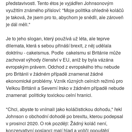
představivosti. Tento étos je vyjádřen Johnsonovým
využitím známého přísloví: "Moje politika ohledně koláčů
je taková, že jsem pro to, abychom je snědli, ale zároveň
je dál měli."
Je to jeho slogan, který používá už léta, ale teprve
dilemata, která s sebou přináší brexit, z něj udělala
doktrínu - cakeismus. Podle cakeismu si Británie může
zachovat výhody členství v EU, aniž by byla vázána
evropským právem. Odchod z evropského trhu nebude
pro Británii v žádném případě znamenat žádné
ekonomické problémy. Vznik různých celních režimů pro
Velkou Británii a Severní Irsko v žádném případě nebude
znamenat politicky toxickou celní hranici.
"Chci, abyste to vnímali jako koláčistickou dohodu," řekl
Johnson o obchodní dohodě po brexitu, kterou podepsal
v prosinci 2020. O rok později: Žádný koláč není,
konzervativní poslanci mají hlad a voliči opouštějí