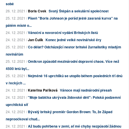
sobě
26. 12. 2021 /
Boris Cvek
Svatý Štěpán a sekulární společnost
25. 12. 2021 /
Píseň "Boris Johnson je pořád ještě zasraná kurva" na
pátém místě o...
24. 12. 2021 /
Vánoční a novoroční vydání Britských listů
24. 12. 2021 /
Jan Čulík
Konec jedné velké novinářské éry
25. 12. 2021 /
Co dělat? Odcházející nestor britské žurnalistiky mladým
novinářům
25. 12. 2021 /
Omikron způsobil mezinárodní dopravní chaos. Více než
4500 letů byl...
25. 12. 2021 /
Nejméně 16 uprchlíků se utopilo během posledních tří dnů
v řeckých ...
24. 12. 2021 /
Kateřina Paříková
Vánoce mají nadnárodní přesah
24. 12. 2021 /
"Moje babička ukrývala židovské děti": Polská podzemní
uprchlická síť
24. 12. 2021 /
Bývalý britský premiér Gordon Brown: To, že Západ
neproočkoval chud...
24. 12. 2021 /
Až budu pohřbena v zemi, ať mé chyby nezpůsobí žádnou