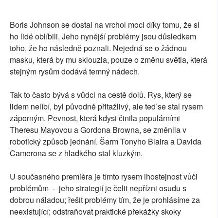
Boris Johnson se dostal na vrchol moci díky tomu, že si
ho lidé oblíbili. Jeho nynější problémy jsou důsledkem
toho, že ho následně poznali. Nejedná se o žádnou
masku, která by mu sklouzla, pouze o změnu světla, která
stejným rysům dodává temný nádech.
Tak to často bývá s vůdci na cestě dolů. Rys, který se
lidem nelíbí, byl původně přitažlivý, ale teď se stal rysem
záporným. Pevnost, která kdysi činila populárními
Theresu Mayovou a Gordona Browna, se změnila v
robotický způsob jednání. Šarm Tonyho Blaira a Davida
Camerona se z hladkého stal kluzkým.
U současného premiéra je tímto rysem lhostejnost vůči
problémům - jeho strategií je čelit nepřízni osudu s
dobrou náladou; řešit problémy tím, že je prohlásíme za
neexistující; odstraňovat praktické překážky skoky