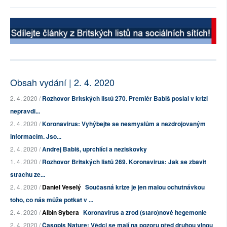
Obsah vydání | 2. 4. 2020
2. 4. 2020 /
Rozhovor Britských listů 270. Premiér Babiš poslal v krizi
nepravdi...
2. 4. 2020 /
Koronavirus: Vyhýbejte se nesmyslům a nezdrojovaným
informacím. Jso...
2. 4. 2020 /
Andrej Babiš, uprchlíci a neziskovky
1. 4. 2020 /
Rozhovor Britských listů 269. Koronavirus: Jak se zbavit
strachu ze...
2. 4. 2020 /
Daniel Veselý
Současná krize je jen malou ochutnávkou
toho, co nás může potkat v ...
2. 4. 2020 /
Albín Sybera
Koronavirus a zrod (staro)nové hegemonie
2. 4. 2020 /
Časopis Nature: Vědci se mají na pozoru před druhou vlnou