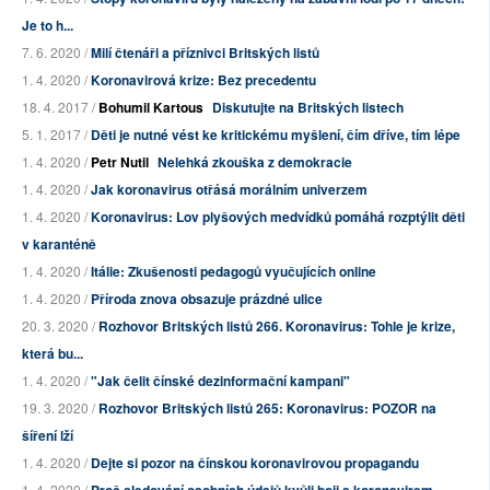
Je to h...
7. 6. 2020 /
Milí čtenáři a příznivci Britských listů
1. 4. 2020 /
Koronavirová krize: Bez precedentu
18. 4. 2017 /
Bohumil Kartous
Diskutujte na Britských listech
5. 1. 2017 /
Děti je nutné vést ke kritickému myšlení, čím dříve, tím lépe
1. 4. 2020 /
Petr Nutil
Nelehká zkouška z demokracie
1. 4. 2020 /
Jak koronavirus otřásá morálním univerzem
1. 4. 2020 /
Koronavirus: Lov plyšových medvídků pomáhá rozptýlit děti
v karanténě
1. 4. 2020 /
Itálie: Zkušenosti pedagogů vyučujících online
1. 4. 2020 /
Příroda znova obsazuje prázdné ulice
20. 3. 2020 /
Rozhovor Britských listů 266. Koronavirus: Tohle je krize,
která bu...
1. 4. 2020 /
"Jak čelit čínské dezinformační kampani"
19. 3. 2020 /
Rozhovor Britských listů 265: Koronavirus: POZOR na
šíření lží
1. 4. 2020 /
Dejte si pozor na čínskou koronavirovou propagandu
1. 4. 2020 /