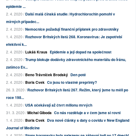
epidemie ...
2. 4. 2020 /
Další malá čínská studie: Hydrochlorochin pomohl v
mírných případec...
2. 4. 2020 /
Nemocnice požadují finanční příplatek pro zdravotníky
1. 4. 2020 /
Rozhovor Britských listů 268. Koronavirus: Je zapotřebí
efektivní k...
2. 4. 2020 /
Lukáš Kraus
Epidemie a její dopad na společnost
2. 4. 2020 /
Trump blokuje dodávky zdravotnického materiálu do Íránu,
zatímco Ev...
2. 4. 2020 /
Beno Trávníček Brodský
Den poté
2. 4. 2020 /
Boris Cvek
Co jsou to vlastně preprinty?
26. 3. 2020 /
Rozhovor Britských listů 267. Režim, který jsme tu měli po
roce 198...
1. 4. 2020 /
USA očekávají až čtvrt milionu mrvých
31. 3. 2020 /
Michal Giboda
Co nás rozděluje a v čem jsme si rovni
1. 4. 2020 /
Boris Cvek
Dva nové články s daty o covidu v New England
Journal of Medicine
1. 4. 2020 /
Stopy koronaviru byly nalezeny na zábavní lodi po 17 dnech!