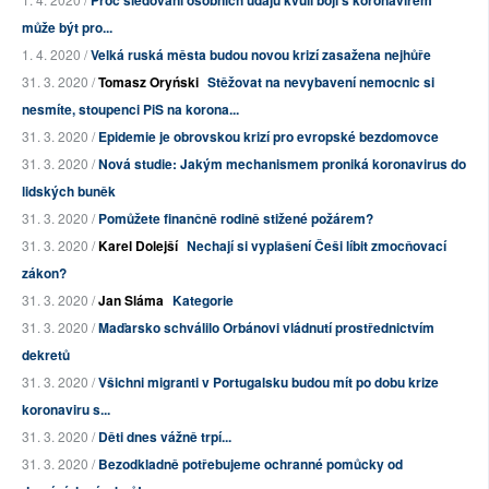
Proč sledování osobních údajů kvůli boji s koronavirem
může být pro...
1. 4. 2020 /
Velká ruská města budou novou krizí zasažena nejhůře
31. 3. 2020 /
Tomasz Oryński
Stěžovat na nevybavení nemocnic si
nesmíte, stoupenci PiS na korona...
31. 3. 2020 /
Epidemie je obrovskou krizí pro evropské bezdomovce
31. 3. 2020 /
Nová studie: Jakým mechanismem proniká koronavirus do
lidských buněk
31. 3. 2020 /
Pomůžete finančně rodině stižené požárem?
31. 3. 2020 /
Karel Dolejší
Nechají si vyplašení Češi líbit zmocňovací
zákon?
31. 3. 2020 /
Jan Sláma
Kategorie
31. 3. 2020 /
Maďarsko schválilo Orbánovi vládnutí prostřednictvím
dekretů
31. 3. 2020 /
Všichni migranti v Portugalsku budou mít po dobu krize
koronaviru s...
31. 3. 2020 /
Děti dnes vážně trpí...
31. 3. 2020 /
Bezodkladně potřebujeme ochranné pomůcky od