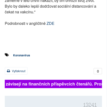
záměrně v této chvíli nakazit, by tím ohrozil svůj život.
Bylo by daleko lepší dodržovat sociální distancování a
čekat na vakcínu."
Podrobnosti v angličtině
ZDE
Koronavirus
0
Vytisknout
ně závisejí na finančních příspěvcích čtenářů. Prosím
13241