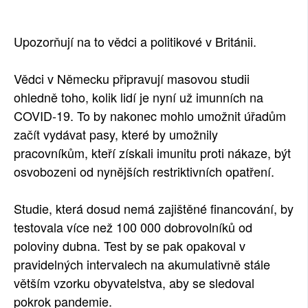
SOCIÁLNÍ SÍTĚ
Upozorňují na to vědci a politikové v Británii.
RUBRIKY
Vědci v Německu připravují masovou studii
PLNÁ VERZE STRÁNEK
ohledně toho, kolik lidí je nyní už imunních na
COVID-19. To by nakonec mohlo umožnit úřadům
začít vydávat pasy, které by umožnily
pracovníkům, kteří získali imunitu proti nákaze, být
osvobozeni od nynějších restriktivních opatření.
Studie, která dosud nemá zajištěné financování, by
testovala více než 100 000 dobrovolníků od
poloviny dubna. Test by se pak opakoval v
pravidelných intervalech na akumulativně stále
větším vzorku obyvatelstva, aby se sledoval
pokrok pandemie.