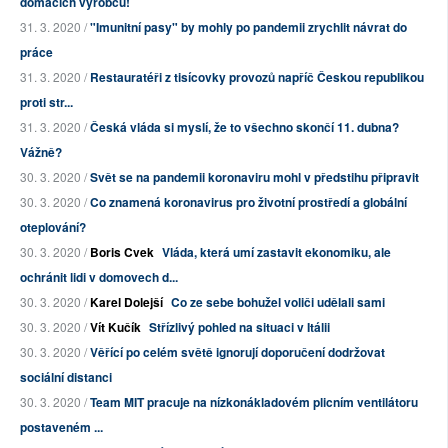
domácích výrobců!
31. 3. 2020 /
"Imunitní pasy" by mohly po pandemii zrychlit návrat do
práce
31. 3. 2020 /
Restauratéři z tisícovky provozů napříč Českou republikou
proti str...
31. 3. 2020 /
Česká vláda si myslí, že to všechno skončí 11. dubna?
Vážně?
30. 3. 2020 /
Svět se na pandemii koronaviru mohl v předstihu připravit
30. 3. 2020 /
Co znamená koronavirus pro životní prostředí a globální
oteplování?
30. 3. 2020 /
Boris Cvek
Vláda, která umí zastavit ekonomiku, ale
ochránit lidi v domovech d...
30. 3. 2020 /
Karel Dolejší
Co ze sebe bohužel voliči udělali sami
30. 3. 2020 /
Vít Kučík
Střízlivý pohled na situaci v Itálii
30. 3. 2020 /
Věřící po celém světě ignorují doporučení dodržovat
sociální distanci
30. 3. 2020 /
Team MIT pracuje na nízkonákladovém plicním ventilátoru
postaveném ...