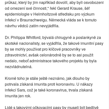
průkaz, který by jim například dovolil, aby byli osvobozeni
od omezení své činnosti," řekl Gerard Krause, šéf
epidemiologie v Helmholtzově středisku pro výzkum
infekcí v Braunschweigu. Německá vláda se k tomuto
návrhu vědců zatím nevyjádřila.
Dr. Philippa Whitford, bývalá chirugyně a poslankyně za
skotské nacionalisty, se vyjádřila, že takové imunitní pasy
by se mohly používat pro klíčové pracovníky ve
zdravotnictví, avšak celonárodně by se to asi použít
nedalo, neboť administrace takového projektu by byla
nezvládnutelná.
Kromě toho je stále ještě neznámo, jak dlouho by
potrvala získaná imunita proti koronaviru. U nákazy
infekcí Sars, což je také koronavirus, trvala získaná
imunita jen rok.
Lidé s takovými očkovacími pasy by museli být bedlivě