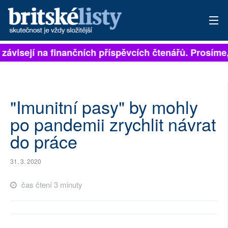
 závisejí na finančních příspěvcích čtenářů. Prosíme, 
PŘIHLÁSIT
AKTUÁLNÍ VYDÁNÍ
ARCHIV
"Imunitní pasy" by mohly
po pandemii zrychlit návrat
ROZHOVORY
do práce
TÉMATA
31. 3. 2020
NEJČTENĚJŠÍ ZA 7 DNÍ
čas čtení 3 minuty
AUTOŘI
PŘÍSPĚVKY NA PROVOZ