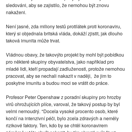
sledováni, aby se zajistilo, že nemohou být znovu
nakaženi.
Není jasné, zda miliony testů protilátek proti koronaviru,
který si objednala britská vláda, dokáží zjistit, jak dlouho
taková imunita může trvat.
Vládnou obavy, že takovýto projekt by mohl být pobídkou
pro některé skupiny obyvatelstva, jako například pro
mladé lidi, kteří propadají zadluženosti, protože nemohou
pracovat, aby se nechali nakazit v naději, že jim to
poskytne imunitu a budou moci se vrátit do práce.
Profesor Peter Openshaw z poradní skupiny pro hrozby
virů ohrožujících plíce, varoval, že takový postup by byl
velmi nemoudrý. "Docela vysoké procento osob, které
končí na intenzivní péči, bylo zcela zdravých a neměly
rizikové faktory. Ten, kdo by se chtěl koronavirem