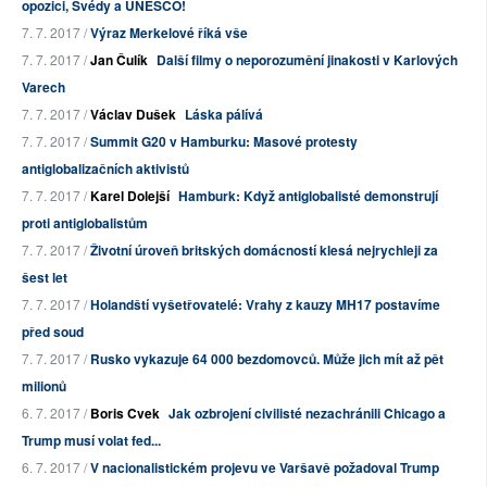
opozici, Švédy a UNESCO!
7. 7. 2017 /
Výraz Merkelové říká vše
7. 7. 2017 /
Jan Čulík
Další filmy o neporozumění jinakosti v Karlových
Varech
7. 7. 2017 /
Václav Dušek
Láska pálívá
7. 7. 2017 /
Summit G20 v Hamburku: Masové protesty
antiglobalizačních aktivistů
7. 7. 2017 /
Karel Dolejší
Hamburk: Když antiglobalisté demonstrují
proti antiglobalistům
7. 7. 2017 /
Životní úroveň britských domácností klesá nejrychleji za
šest let
7. 7. 2017 /
Holandští vyšetřovatelé: Vrahy z kauzy MH17 postavíme
před soud
7. 7. 2017 /
Rusko vykazuje 64 000 bezdomovců. Může jich mít až pět
milionů
6. 7. 2017 /
Boris Cvek
Jak ozbrojení civilisté nezachránili Chicago a
Trump musí volat fed...
6. 7. 2017 /
V nacionalistickém projevu ve Varšavě požadoval Trump