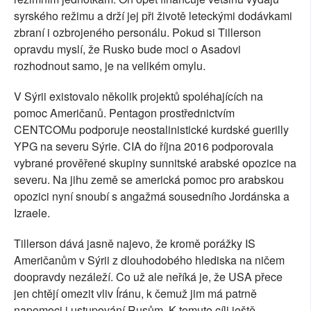
syrského režimu a drží jej při životě leteckými dodávkami
zbraní i ozbrojeného personálu. Pokud si Tillerson
opravdu myslí, že Rusko bude moci o Asadovi
rozhodnout samo, je na velikém omylu.
V Sýrii existovalo několik projektů spoléhajících na
pomoc Američanů. Pentagon prostřednictvím
CENTCOMu podporuje neostalinistické kurdské guerilly
YPG na severu Sýrie. CIA do října 2016 podporovala
vybrané prověřené skupiny sunnitské arabské opozice na
severu. Na jihu země se americká pomoc pro arabskou
opozici nyní snoubí s angažmá sousedního Jordánska a
Izraele.
Tillerson dává jasně najevo, že kromě porážky IS
Američanům v Sýrii z dlouhodobého hlediska na ničem
doopravdy nezáleží. Co už ale neříká je, že USA přece
jen chtějí omezit vliv Íránu, k čemuž jim má patrně
napomoci i ustupování Rusům. K tomuto cíli ještě