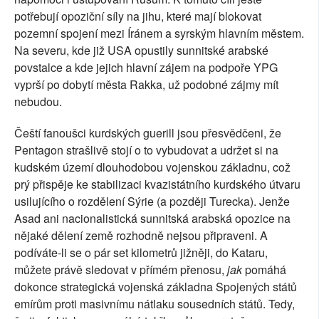
potřebují opoziční síly na jihu, které mají blokovat
pozemní spojení mezi Íránem a syrským hlavním městem.
Na severu, kde již USA opustily sunnitské arabské
povstalce a kde jejich hlavní zájem na podpoře YPG
vyprší po dobytí města Rakka, už podobné zájmy mít
nebudou.
Čeští fanoušci kurdských guerill jsou přesvědčeni, že
Pentagon strašlivě stojí o to vybudovat a udržet si na
kudském území dlouhodobou vojenskou základnu, což
prý přispěje ke stabilizaci kvazistátního kurdského útvaru
usilujícího o rozdělení Sýrie (a později Turecka). Jenže
Asad ani nacionalistická sunnitská arabská opozice na
nějaké dělení země rozhodně nejsou připraveni. A
podíváte-li se o pár set kilometrů jižněji, do Kataru,
můžete právě sledovat v přímém přenosu,
jak
pomáhá
dokonce strategická vojenská základna Spojených států
emírům proti masivnímu nátlaku sousedních států. Tedy,