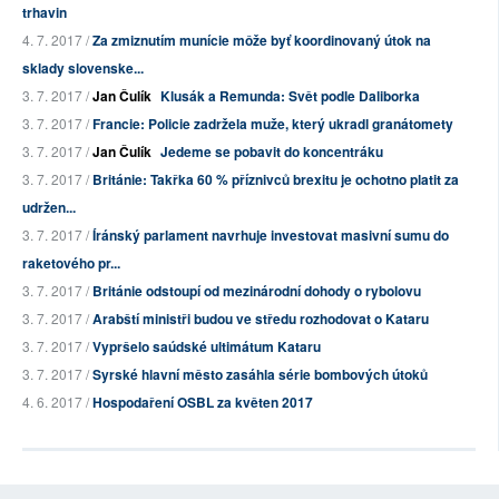
trhavin
4. 7. 2017 /
Za zmiznutím munície môže byť koordinovaný útok na
sklady slovenske...
3. 7. 2017 /
Jan Čulík
Klusák a Remunda: Svět podle Daliborka
3. 7. 2017 /
Francie: Policie zadržela muže, který ukradl granátomety
3. 7. 2017 /
Jan Čulík
Jedeme se pobavit do koncentráku
3. 7. 2017 /
Británie: Takřka 60 % příznivců brexitu je ochotno platit za
udržen...
3. 7. 2017 /
Íránský parlament navrhuje investovat masivní sumu do
raketového pr...
3. 7. 2017 /
Británie odstoupí od mezinárodní dohody o rybolovu
3. 7. 2017 /
Arabští ministři budou ve středu rozhodovat o Kataru
3. 7. 2017 /
Vypršelo saúdské ultimátum Kataru
3. 7. 2017 /
Syrské hlavní město zasáhla série bombových útoků
4. 6. 2017 /
Hospodaření OSBL za květen 2017