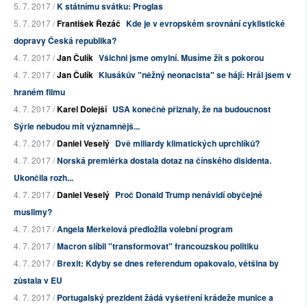
5. 7. 2017 /
K státnímu svátku: Proglas
5. 7. 2017 /
František Řezáč
Kde je v evropském srovnání cyklistické
dopravy Česká republika?
4. 7. 2017 /
Jan Čulík
Všichni jsme omylní. Musíme žít s pokorou
4. 7. 2017 /
Jan Čulík
Klusákův "něžný neonacista" se hájí: Hrál jsem v
hraném filmu
4. 7. 2017 /
Karel Dolejší
USA konečně přiznaly, že na budoucnost
Sýrie nebudou mít významnějš...
4. 7. 2017 /
Daniel Veselý
Dvě miliardy klimatických uprchlíků?
4. 7. 2017 /
Norská premiérka dostala dotaz na čínského disidenta.
Ukončila rozh...
4. 7. 2017 /
Daniel Veselý
Proč Donald Trump nenávidí obyčejné
muslimy?
4. 7. 2017 /
Angela Merkelová předložila volební program
4. 7. 2017 /
Macron slíbil "transformovat" francouzskou politiku
4. 7. 2017 /
Brexit: Kdyby se dnes referendum opakovalo, většina by
zůstala v EU
4. 7. 2017 /
Portugalský prezident žádá vyšetření krádeže munice a