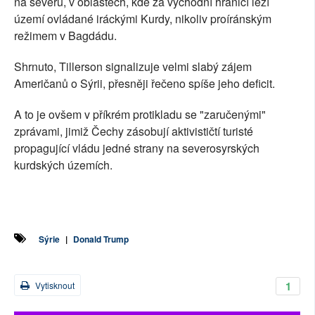
na severu, v oblastech, kde za východní hranicí leží
území ovládané iráckými Kurdy, nikoliv proíránským
režimem v Bagdádu.
Shrnuto, Tillerson signalizuje velmi slabý zájem
Američanů o Sýrii, přesněji řečeno spíše jeho deficit.
A to je ovšem v příkrém protikladu se "zaručenými"
zprávami, jimiž Čechy zásobují aktivističtí turisté
propagující vládu jedné strany na severosyrských
kurdských územích.
Sýrie
|
Donald Trump
1
Vytisknout