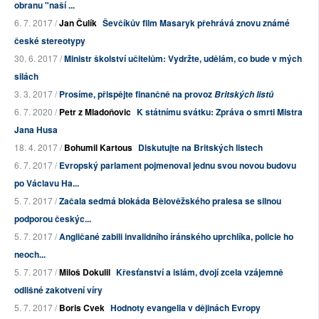
obranu "naší ...
6. 7. 2017 /
Jan Čulík
Ševčíkův film Masaryk přehrává znovu známé
české stereotypy
30. 6. 2017 /
Ministr školství učitelům: Vydržte, udělám, co bude v mých
silách
3. 3. 2017 /
Prosíme, přispějte finančně na provoz
Britských listů
6. 7. 2020 /
Petr z Mladoňovic
K státnímu svátku: Zpráva o smrti Mistra
Jana Husa
18. 4. 2017 /
Bohumil Kartous
Diskutujte na Britských listech
6. 7. 2017 /
Evropský parlament pojmenoval jednu svou novou budovu
po Václavu Ha...
5. 7. 2017 /
Začala sedmá blokáda Bělověžského pralesa se silnou
podporou českýc...
5. 7. 2017 /
Angličané zabili invalidního íránského uprchlíka, policie ho
neoch...
5. 7. 2017 /
Miloš Dokulil
Křesťanství a islám, dvojí zcela vzájemně
odlišné zakotvení víry
5. 7. 2017 /
Boris Cvek
Hodnoty evangelia v dějinách Evropy