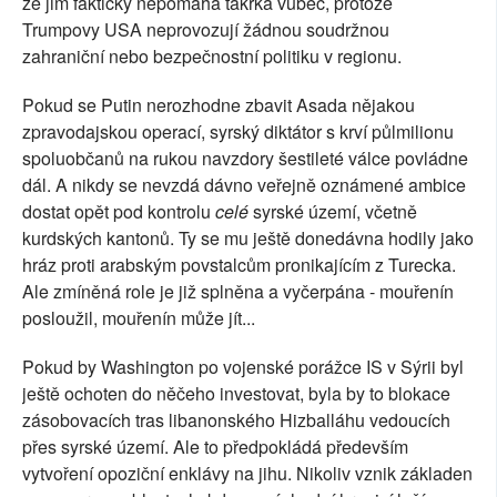
že jim fakticky nepomáhá takřka vůbec, protože
Trumpovy USA neprovozují žádnou soudržnou
zahraniční nebo bezpečnostní politiku v regionu.
Pokud se Putin nerozhodne zbavit Asada nějakou
zpravodajskou operací, syrský diktátor s krví půlmilionu
spoluobčanů na rukou navzdory šestileté válce povládne
dál. A nikdy se nevzdá dávno veřejně oznámené ambice
dostat opět pod kontrolu
celé
syrské území, včetně
kurdských kantonů. Ty se mu ještě donedávna hodily jako
hráz proti arabským povstalcům pronikajícím z Turecka.
Ale zmíněná role je již splněna a vyčerpána - mouřenín
posloužil, mouřenín může jít...
Pokud by Washington po vojenské porážce IS v Sýrii byl
ještě ochoten do něčeho investovat, byla by to blokace
zásobovacích tras libanonského Hizballáhu vedoucích
přes syrské území. Ale to předpokládá především
vytvoření opoziční enklávy na jihu. Nikoliv vznik základen