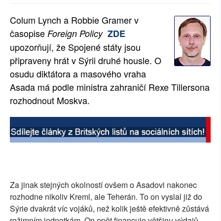
SOCIÁLNÍ SÍTĚ
Colum Lynch a Robbie Gramer v
časopise
Foreign Policy
ZDE
RUBRIKY
upozorňují, že Spojené státy jsou
PLNÁ VERZE STRÁNEK
připraveny hrát v Sýrii druhé housle. O
osudu diktátora a masového vraha
Asada má podle ministra zahraničí Rexe Tillersona
rozhodnout Moskva.
Za jinak stejných okolností ovšem o Asadovi nakonec
rozhodne nikoliv Kreml, ale Teherán. To on vyslal již do
Sýrie dvakrát víc vojáků, než kolik ještě efektivně zůstává
režimním jednotkám. On opět financuje většinu výdajů