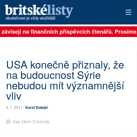
 závisejí na finančních příspěvcích čtenářů. Prosíme, 
PŘIHLÁSIT
AKTUÁLNÍ VYDÁNÍ
ARCHIV
USA konečně přiznaly, že
na budoucnost Sýrie
ROZHOVORY
nebudou mít významnější
TÉMATA
vliv
NEJČTENĚJŠÍ ZA 7 DNÍ
4. 7. 2017 /
Karel Dolejší
AUTOŘI
čas čtení 3 minuty
PŘÍSPĚVKY NA PROVOZ