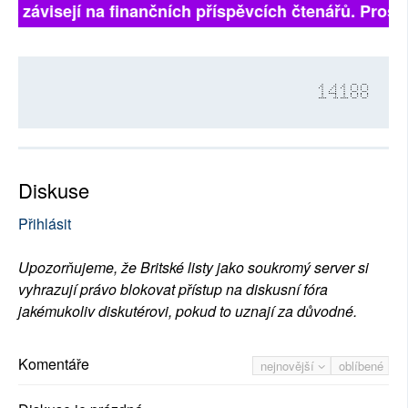
ně závisejí na finančních příspěvcích čtenářů. Prosím
14188
Diskuse
Přihlásit
Upozorňujeme, že Britské listy jako soukromý server si
vyhrazují právo blokovat přístup na diskusní fóra
jakémukoliv diskutérovi, pokud to uznají za důvodné.
Komentáře
nejnovější
oblíbené