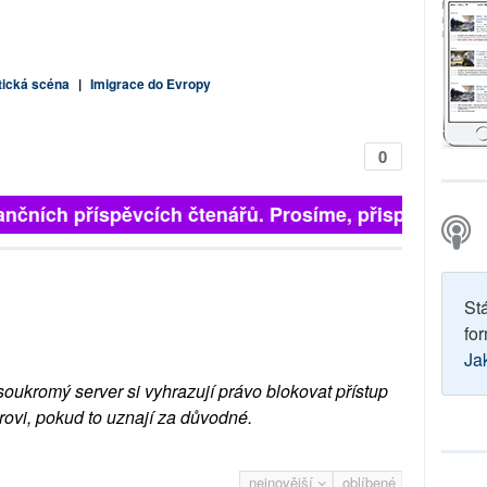
tická scéna
|
Imigrace do Evropy
0
finančních příspěvcích čtenářů. Prosíme, přispějte. ➥
St
for
Ja
soukromý server si vyhrazují právo blokovat přístup
rovi, pokud to uznají za důvodné.
nejnovější
oblíbené