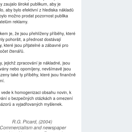
by zaujalo široké publikum, aby je
lo, aby bylo efektivní z hlediska nákladů
bylo možno prodat pozornost publika
telům reklamy.
kem je, že jsou přehlíženy příběhy, které
ly pohoršit, a přednost dostávají
y, které jsou přijatelné a zábavné pro
počet čtenářů.
y, jejichž zpracování je nákladné, jsou
vány nebo opomíjeny, nevšímavě jsou
zeny také ty příběhy, které jsou finančně
ní.
 vede k homogenizaci obsahu novin, k
vání o bezpečných otázkách a omezení
názorů a vyjadřovaných myšlenek.
R.G. Picard, (2004)
“Commercialism and newspaper