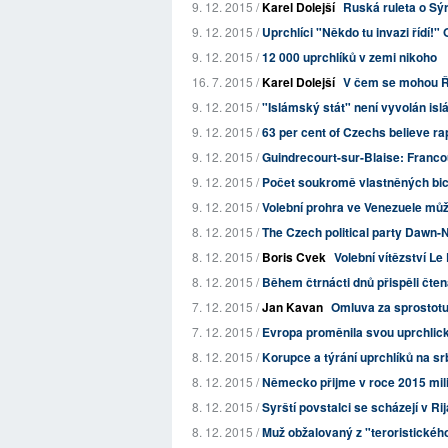
9. 12. 2015 /
Karel Dolejší
Ruská ruleta o Sýri
9. 12. 2015 /
Uprchlíci "Někdo tu invazi řídí!"
9. 12. 2015 /
12 000 uprchlíků v zemi nikoho
16. 7. 2015 /
Karel Dolejší
V čem se mohou Ř
9. 12. 2015 /
"Islámský stát" není vyvolán isl
9. 12. 2015 /
63 per cent of Czechs believe rap
9. 12. 2015 /
Guindrecourt-sur-Blaise: Francou
9. 12. 2015 /
Počet soukromě vlastněných bicyk
9. 12. 2015 /
Volební prohra ve Venezuele mů
8. 12. 2015 /
The Czech political party Dawn-Na
8. 12. 2015 /
Boris Cvek
Volební vítězství L
8. 12. 2015 /
Během čtrnácti dnů přispěli čten
7. 12. 2015 /
Jan Kavan
Omluva za sprostot
7. 12. 2015 /
Evropa proměnila svou uprchlicko
8. 12. 2015 /
Korupce a týrání uprchlíků na s
8. 12. 2015 /
Německo přijme v roce 2015 mili
8. 12. 2015 /
Syrští povstalci se scházejí v Rij
8. 12. 2015 /
Muž obžalovaný z "teroristického