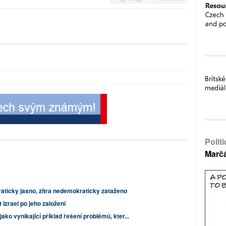
Polit
Marč
ticky jasno, zítra nedemokraticky zataženo
 Izrael po jeho založení
jako vynikající příklad řešení problémů, kter...