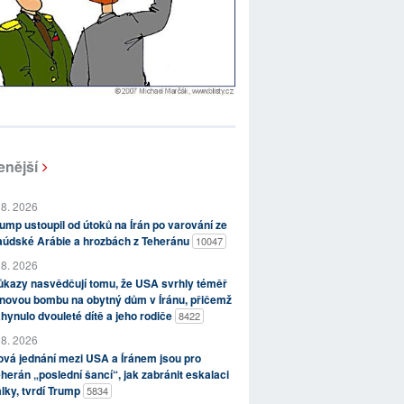
enější
 8. 2026
ump ustoupil od útoků na Írán po varování ze
aúdské Arábie a hrozbách z Teheránu
10047
 8. 2026
kazy nasvědčují tomu, že USA svrhly téměř
novou bombu na obytný dům v Íránu, přičemž
hynulo dvouleté dítě a jeho rodiče
8422
 8. 2026
vá jednání mezi USA a Íránem jsou pro
herán „poslední šancí“, jak zabránit eskalaci
lky, tvrdí Trump
5834