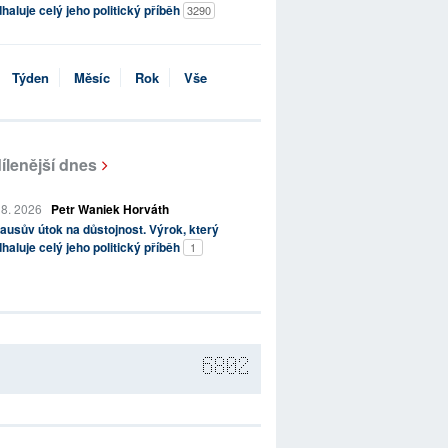
haluje celý jeho politický příběh
3290
Týden
Měsíc
Rok
Vše
ílenější dnes
 8. 2026
Petr Waniek Horváth
ausův útok na důstojnost. Výrok, který
haluje celý jeho politický příběh
1
6802