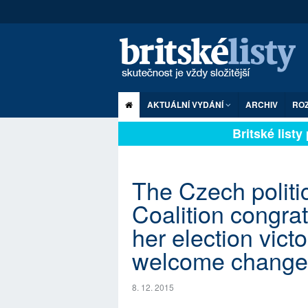
AKTUÁLNÍ VYDÁNÍ
ARCHIV
RO
Britské listy p
The Czech politi
Coalition congra
her election vict
welcome change
8. 12. 2015