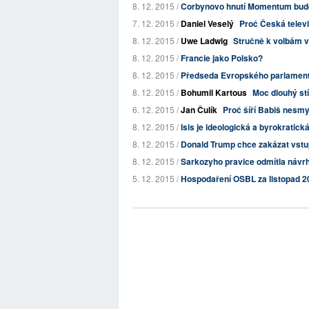
8. 12. 2015 /
Corbynovo hnutí Momentum bude 
7. 12. 2015 /
Daniel Veselý
Proč Česká televi
8. 12. 2015 /
Uwe Ladwig
Stručně k volbám v
8. 12. 2015 /
Francie jako Polsko?
8. 12. 2015 /
Předseda Evropského parlamentu:
8. 12. 2015 /
Bohumil Kartous
Moc dlouhý stí
6. 12. 2015 /
Jan Čulík
Proč šíří Babiš nesmy
8. 12. 2015 /
Isis je ideologická a byrokratick
8. 12. 2015 /
Donald Trump chce zakázat vs
8. 12. 2015 /
Sarkozyho pravice odmítla návrh s
5. 12. 2015 /
Hospodaření OSBL za listopad 2