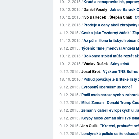
10. 12. 2015 /
Kruté a nenapravitelné, poprav
10. 12. 2015 /
Daniel Veselý
Jak se Barack O
10. 12. 2015 /
Ivo Barteček
,
Štěpán Cháb
Ot
10. 12. 2015 /
Prodeje a ceny akcií zbrojovky
4. 12. 2015 /
Česko jako "vzdorný žáček" Zá
11. 12. 2015 /
Až půl milionu britských občanů 
9. 12. 2015 /
Týdeník Time jmenoval Angelu M
10. 12. 2015 /
Do konce století může roztát a
10. 12. 2015 /
Václav Dušek
Stíny stínů
9. 12. 2015 /
Josef Brož
Výzkum TNS Sofres: K
18. 10. 2016 /
Pokud považujete Britské listy z
9. 12. 2015 /
Evropský liberalismus končí
9. 12. 2015 /
Podíl osob narozených v zahraničí
9. 12. 2015 /
Miloš Zeman - Donald Trump Čes
9. 12. 2015 /
Zeman v galerii evropských ultr
9. 12. 2015 /
Kdyby Miloš Zeman šířil své isl
9. 12. 2015 /
Jan Čulík
"Kreténi, probuďte se
9. 12. 2015 /
Londýnská policie ostře odsoudi