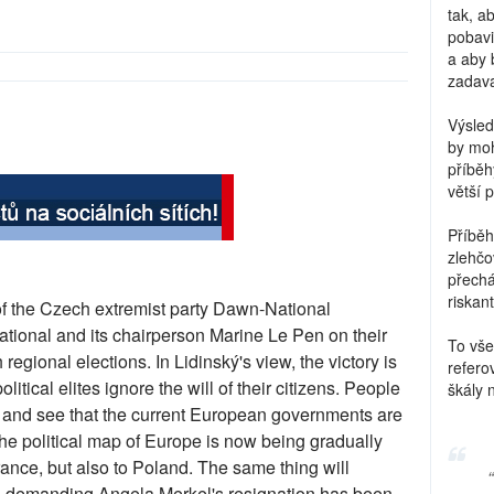
tak, a
pobavi
a aby 
zadava
Výsled
by moh
příběh
větší 
Příběh
zlehčo
přechá
riskant
of the Czech extremist party Dawn-National
ational and its chairperson Marine Le Pen on their
To vše
h regional elections. In Lidinský's view, the victory is
refero
olitical elites ignore the will of their citizens. People
škály 
 and see that the current European governments are
he political map of Europe is now being gradually
France, but also to Poland. The same thing will
n demanding Angela Merkel's resignation has been