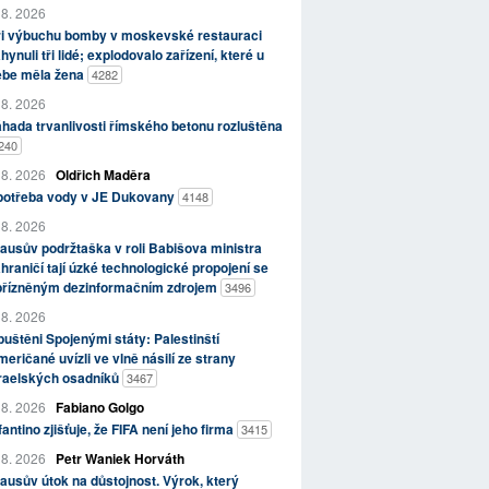
 8. 2026
ři výbuchu bomby v moskevské restauraci
hynuli tři lidé; explodovalo zařízení, které u
ebe měla žena
4282
 8. 2026
hada trvanlivosti římského betonu rozluštěna
240
 8. 2026
Oldřich Maděra
potřeba vody v JE Dukovany
4148
 8. 2026
ausův podržtaška v roli Babišova ministra
hraničí tají úzké technologické propojení se
přízněným dezinformačním zdrojem
3496
 8. 2026
uštěni Spojenými státy: Palestinští
eričané uvízli ve vlně násilí ze strany
zraelských osadníků
3467
 8. 2026
Fabiano Golgo
fantino zjišťuje, že FIFA není jeho firma
3415
 8. 2026
Petr Waniek Horváth
ausův útok na důstojnost. Výrok, který