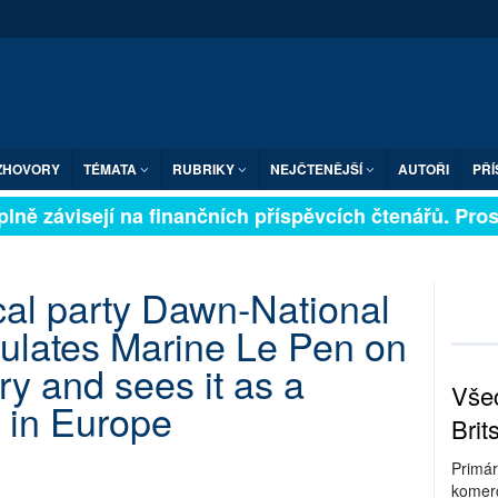
ZHOVORY
TÉMATA
RUBRIKY
NEJČTENĚJŠÍ
AUTOŘI
PŘÍ
lně závisejí na finančních příspěvcích čtenářů. Prosím
cal party Dawn-National
tulates Marine Le Pen on
ory and sees it as a
Všec
 in Europe
Brit
Primár
komerc