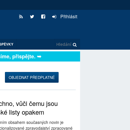
Přihlásit
SPĚVKY
e, přispějte. ➥
OBJEDNAT PŘEDPLATNÉ
hno, vůči čemu jsou
ské listy opakem
ním obsahem současných novin je
ionalizované zpravodajství zpracované