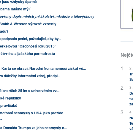
y jsou vždycky špatně
bama fatálně mýlí
evřený dopis ministryni školství, mládeže a tělovýchovy
 Smith & Wesson výrazně vzrostly
padu?
podpsalo petici, požadující, aby by...
erkelovou "Osobností roku 2015"
ž čtvrtina aljašského permafrostu
Nejčt
2.
arta se obrací, Národní fronta nemusí získat vů...
Tr
a důležitý informační zdroj, předpl...
S
3.
 starších 25 let s univerzitním vz...
Dů
ké republiky
tu
za
apravičáků
4.
amofobní nesmysly v USA jako prezide...
No
!"
Te
la Donalda Trumpa za jeho nesmysly o...
vá