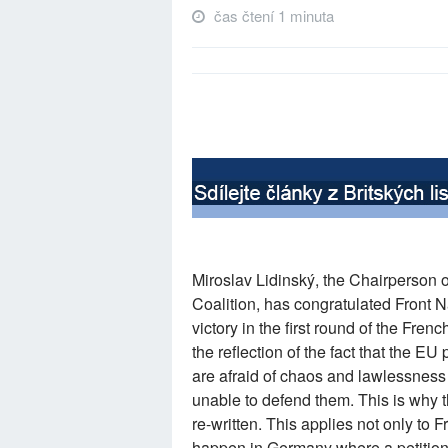
čas čtení 1 minuta
Miroslav Lidinský, the Chairperson 
Coalition, has congratulated Front N
victory in the first round of the Frenc
the reflection of the fact that the EU p
are afraid of chaos and lawlessness
unable to defend them. This is why t
re-written. This applies not only to 
happen in Germany where a petitio