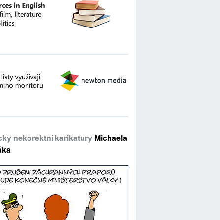
icky nekorektní karikatury
Michaela
áka