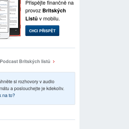
Přispějte finančně na
provoz
Britských
v mobilu.
Listů
CHCI PŘISPĚT
Podcast Britských listů
áhněte si rozhovory v audio
mátu a poslouchejte je kdekoliv.
k na to?