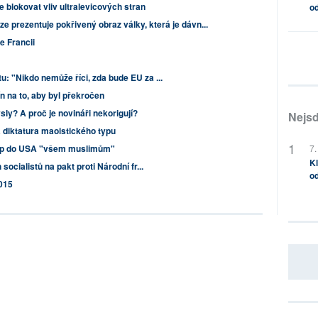
blokovat vliv ultralevicových stran
od
ze prezentuje pokřivený obraz války, která je dávn...
e Francii
 "Nikdo nemůže říci, zda bude EU za ...
n na to, aby byl překročen
sly? A proč je novináři nekorigují?
Nejsd
á diktatura maoistického typu
7.
tup do USA "všem muslimům"
Kl
ocialistů na pakt proti Národní fr...
od
015