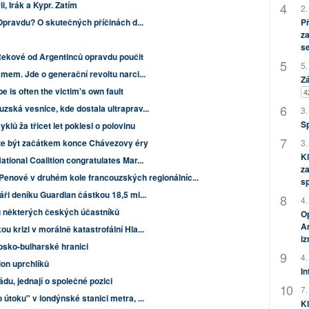
i, Irák a Kypr. Zatím
2.
P
 Opravdu? O skutečných příčinách d...
za
s
ekové od Argentinců opravdu poučit
5.
ámem. Jde o generační revoltu narci...
Zá
e is often the victim's own fault
4
zská vesnice, kde dostala ultraprav...
3.
S
lů ža třicet let poklesl o polovinu
3.
že být začátkem konce Chávezovy éry
Kl
tional Coalition congratulates Mar...
za
e Penové v druhém kole francouzských regionálníc...
s
áři deníku Guardian částkou 18,5 mi...
4.
u některých českých účastníků
Op
Am
u krizi v morálně katastrofální Hla...
i
rbsko-bulharské hranici
4.
on uprchlíků
In
ádu, jednají o společné pozici
7.
 útoku" v londýnské stanici metra, ...
Kl