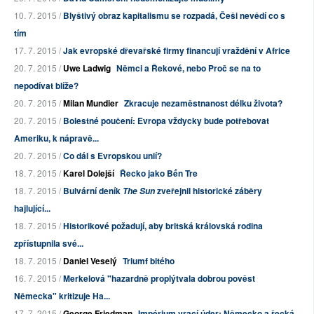
10. 7. 2015 /
Blyštivý obraz kapitalismu se rozpadá, Češi nevědí co s
tím
17. 7. 2015 /
Jak evropské dřevařské firmy financují vraždění v Africe
20. 7. 2015 /
Uwe Ladwig
Němci a Řekové, nebo Proč se na to
nepodívat blíže?
20. 7. 2015 /
Milan Mundier
Zkracuje nezaměstnanost délku života?
20. 7. 2015 /
Bolestné poučení: Evropa vždycky bude potřebovat
Ameriku, k nápravě...
20. 7. 2015 /
Co dál s Evropskou unií?
18. 7. 2015 /
Karel Dolejší
Řecko jako Bến Tre
18. 7. 2015 /
Bulvární deník
zveřejnil historické záběry
The Sun
hajlující...
18. 7. 2015 /
Historikové požadují, aby britská královská rodina
zpřístupnila své...
18. 7. 2015 /
Daniel Veselý
Triumf bitého
16. 7. 2015 /
Merkelová "hazardně proplýtvala dobrou pověst
Německa" kritizuje Ha...
17. 7. 2015 /
George Friedman
Impérium vrací úder: Německo a řecká