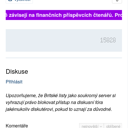
lně závisejí na finančních příspěvcích čtenářů. Prosí
15828
Diskuse
Přihlásit
Upozorňujeme, že Britské listy jako soukromý server si
vyhrazují právo blokovat přístup na diskusní fóra
jakémukoliv diskutérovi, pokud to uznají za důvodné.
Komentáře
nejnovější
oblíbené