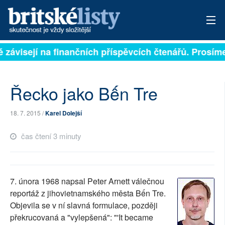
ě závisejí na finančních příspěvcích čtenářů. Prosíme,
PŘIHLÁSIT
AKTUÁLNÍ VYDÁNÍ
Řecko jako Bến Tre
ARCHIV
18. 7. 2015 /
Karel Dolejší
ROZHOVORY
čas čtení 3 minuty
TÉMATA
NEJČTENĚJŠÍ ZA 7 DNÍ
7. února 1968 napsal Peter Arnett válečnou
AUTOŘI
reportáž z jihovietnamského města Bến Tre.
Objevila se v ní slavná formulace, později
PŘÍSPĚVKY NA PROVOZ
překrucovaná a "vylepšená": "'It became