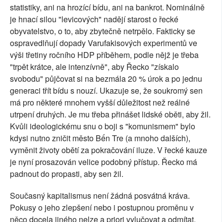
statistiky, ani na hrozící bídu, ani na bankrot. Nominálně
je hnací silou "levicových" nadějí starost o řecké
obyvatelstvo, o to, aby zbytečně netrpělo. Fakticky se
ospravedlňují dopady Varufakisových experimentů ve
výši třetiny ročního HDP příběhem, podle nějž je třeba
"trpět krátce, ale intenzívně", aby Řecko "získalo
svobodu" půjčovat si na bezmála 20 % úrok a po jednu
generaci třít bídu s nouzí. Ukazuje se, že soukromý sen
má pro některé mnohem vyšší důležitost než reálné
utrpení druhých. Je mu třeba přinášet lidské oběti, aby žil.
Kvůli ideologickému snu o boji s "komunismem" bylo
kdysi nutno zničit město Bến Tre (a mnoho dalších),
vyměnit životy obětí za pokračování iluze. V řecké kauze
je nyní prosazován velice podobný přístup. Řecko má
padnout do propasti, aby sen žil.
Současný kapitalismus není žádná posvátná kráva.
Pokusy o jeho zlepšení nebo i postupnou proměnu v
něco docela jiného nelze a priori vylučovat a odmítat,