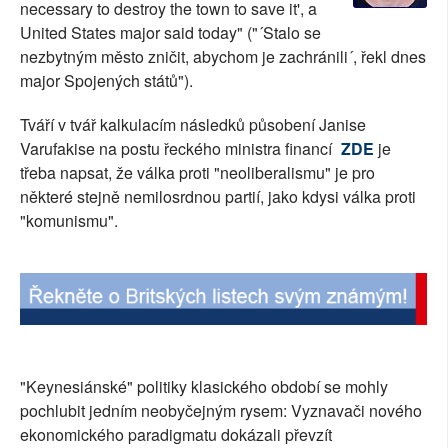
necessary to destroy the town to save it', a
SOCIÁLNÍ SÍTĚ
United States major said today" ("´Stalo se
nezbytným město zničit, abychom je zachránili´, řekl dnes
RUBRIKY
major Spojených států").
PLNÁ VERZE STRÁNEK
Tváří v tvář kalkulacím následků působení Janise
Varufakise na postu řeckého ministra financí
ZDE
je
třeba napsat, že válka proti "neoliberalismu" je pro
některé stejně nemilosrdnou partií, jako kdysi válka proti
"komunismu".
"Keynesiánské" politiky klasického období se mohly
pochlubit jedním neobyčejným rysem: Vyznavači nového
ekonomického paradigmatu dokázali převzít