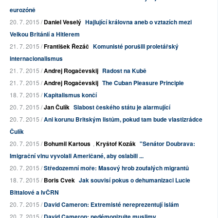
eurozóně
20. 7. 2015 /
Daniel Veselý
Hajlující královna aneb o vztazích mezi
Velkou Británií a Hitlerem
21. 7. 2015 /
František Řezáč
Komunisté porušili proletářský
internacionalismus
21. 7. 2015 /
Andrej Rogačevskij
Radost na Kubě
21. 7. 2015 /
Andrej Rogačevskij
The Cuban Pleasure Principle
18. 7. 2015 /
Kapitalismus končí
20. 7. 2015 /
Jan Čulík
Slabost českého státu je alarmující
20. 7. 2015 /
Ani korunu Britským listům, pokud tam bude vlastizrádce
Čulík
20. 7. 2015 /
Bohumil Kartous
,
Kryštof Kozák
"Senátor Doubrava:
Imigrační vlnu vyvolali Američané, aby oslabili ...
20. 7. 2015 /
Středozemní moře: Masový hrob zoufalých migrantů
18. 7. 2015 /
Boris Cvek
Jak souvisí pokus o dehumanizaci Lucie
Bittalové a IvČRN
20. 7. 2015 /
David Cameron: Extremisté nereprezentují islám
20. 7. 2015 /
David Cameron: nedémonizujte muslimy