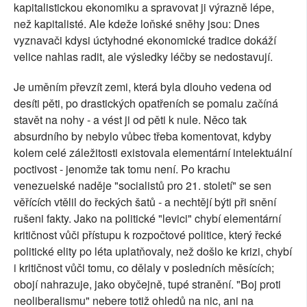
kapitalistickou ekonomiku a spravovat ji výrazně lépe,
než kapitalisté. Ale kdeže loňské sněhy jsou: Dnes
vyznavači kdysi úctyhodné ekonomické tradice dokáží
velice nahlas radit, ale výsledky léčby se nedostavují.
Je uměním převzít zemi, která byla dlouho vedena od
desíti pěti, po drastických opatřeních se pomalu začíná
stavět na nohy - a vést ji od pěti k nule. Něco tak
absurdního by nebylo vůbec třeba komentovat, kdyby
kolem celé záležitosti existovala elementární intelektuální
poctivost - jenomže tak tomu není. Po krachu
venezuelské naděje "socialistů pro 21. století" se sen
věřících vtělil do řeckých šatů - a nechtějí býti při snění
rušeni fakty. Jako na politické "levici" chybí elementární
kritičnost vůči přístupu k rozpočtové politice, který řecké
politické elity po léta uplatňovaly, než došlo ke krizi, chybí
i kritičnost vůči tomu, co dělaly v posledních měsících;
obojí nahrazuje, jako obyčejně, tupé stranění. "Boj proti
neoliberalismu" nebere totiž ohledů na nic, ani na