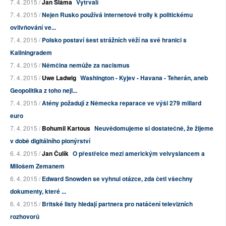
7. 4. 2015 /
Jan Sláma
Vytrvalí
7. 4. 2015 /
Nejen Rusko používá internetové trolly k politickému
ovlivňování ve...
7. 4. 2015 /
Polsko postaví šest strážních věží na své hranici s
Kaliningradem
7. 4. 2015 /
Němčina nemůže za nacismus
7. 4. 2015 /
Uwe Ladwig
Washington - Kyjev - Havana - Teherán, aneb
Geopolitika z toho nejl...
7. 4. 2015 /
Atény požadují z Německa reparace ve výši 279 miliard
euro
7. 4. 2015 /
Bohumil Kartous
Neuvědomujeme si dostatečně, že žijeme
v době digitálního pionýrství
6. 4. 2015 /
Jan Čulík
O přestřelce mezi americkým velvyslancem a
Milošem Zemanem
6. 4. 2015 /
Edward Snowden se vyhnul otázce, zda četl všechny
dokumenty, které ...
6. 4. 2015 /
Britské listy hledají partnera pro natáčení televizních
rozhovorů