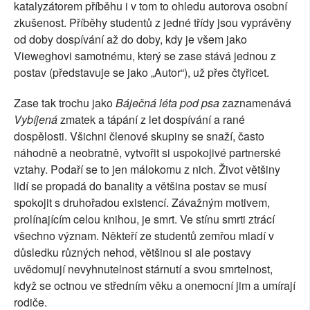
katalyzátorem příběhu i v tom to ohledu autorova osobní
zkušenost. Příběhy studentů z jedné třídy jsou vyprávěny
od doby dospívání až do doby, kdy je všem jako
Vieweghovi samotnému, který se zase stává jednou z
postav (představuje se jako „Autor“), už přes čtyřicet.
Zase tak trochu jako
Báječná léta pod psa
zaznamenává
Vybíjená
zmatek a tápání z let dospívání a rané
dospělosti. Všichni členové skupiny se snaží, často
náhodně a neobratně, vytvořit si uspokojivé partnerské
vztahy. Podaří se to jen málokomu z nich. Život většiny
lidí se propadá do banality a většina postav se musí
spokojit s druhořadou existencí. Závažným motivem,
prolínajícím celou knihou, je smrt. Ve stínu smrti ztrácí
všechno význam. Někteří ze studentů zemřou mladí v
důsledku různých nehod, většinou si ale postavy
uvědomují nevyhnutelnost stárnutí a svou smrtelnost,
když se octnou ve středním věku a onemocní jim a umírají
rodiče.