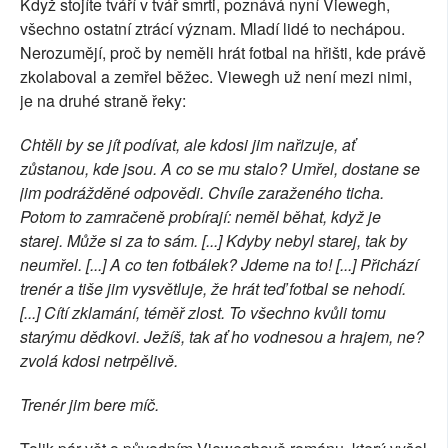
Když stojíte tváří v tvář smrti, poznává nyní Viewegh,
všechno ostatní ztrácí význam. Mladí lidé to nechápou.
Nerozumějí, proč by neměli hrát fotbal na hřišti, kde právě
zkolaboval a zemřel běžec. Viewegh už není mezi nimi,
je na druhé straně řeky:
Chtěli by se jít podívat, ale kdosi jim nařizuje, ať
zůstanou, kde jsou. A co se mu stalo? Umřel, dostane se
jim podrážděné odpovědi. Chvíle zaraženého ticha.
Potom to zamračeně probírají: neměl běhat, když je
starej. Může si za to sám. [...] Kdyby nebyl starej, tak by
neumřel. [...] A co ten fotbálek? Jdeme na to! [...] Přichází
trenér a tiše jim vysvětluje, že hrát teď fotbal se nehodí.
[...] Cítí zklamání, téměř zlost. To všechno kvůli tomu
starýmu dědkovi. Ježíš, tak ať ho vodnesou a hrajem, ne?
zvolá kdosi netrpělivě.
Trenér jim bere míč.