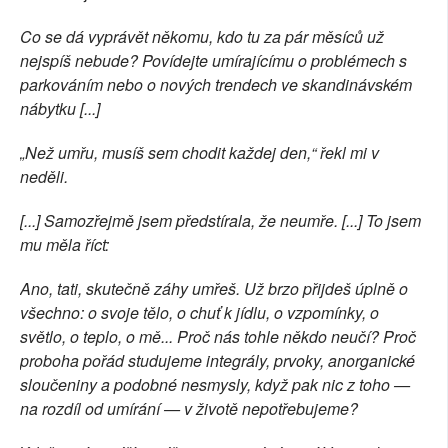
Co se dá vyprávět někomu, kdo tu za pár měsíců už
nejspíš nebude? Povídejte umírajícímu o problémech s
parkováním nebo o nových trendech ve skandinávském
nábytku [...]
„Než umřu, musíš sem chodit každej den,“ řekl mi v
neděli.
[...] Samozřejmě jsem předstírala, že neumře. [...] To jsem
mu měla říct:
Ano, tati, skutečně záhy umřeš. Už brzo přijdeš úplně o
všechno: o svoje tělo, o chuť k jídlu, o vzpomínky, o
světlo, o teplo, o mě... Proč nás tohle někdo neučí? Proč
proboha pořád studujeme integrály, prvoky, anorganické
sloučeniny a podobné nesmysly, když pak nic z toho —
na rozdíl od umírání — v životě nepotřebujeme?