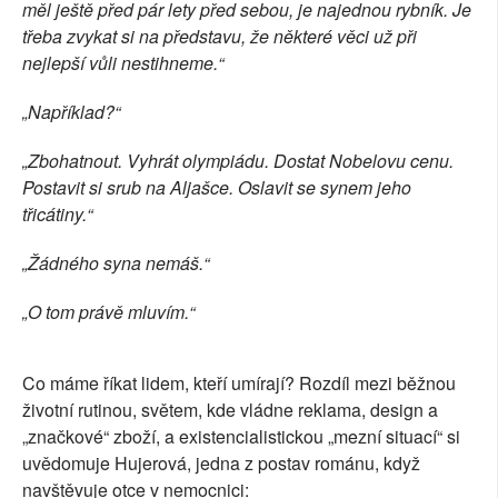
měl ještě před pár lety před sebou, je najednou rybník. Je
třeba zvykat si na představu, že některé věci už při
nejlepší vůli nestihneme.“
„Například?“
„Zbohatnout. Vyhrát olympiádu. Dostat Nobelovu cenu.
Postavit si srub na Aljašce. Oslavit se synem jeho
třicátiny.“
„Žádného syna nemáš.“
„O tom právě mluvím.“
Co máme říkat lidem, kteří umírají? Rozdíl mezi běžnou
životní rutinou, světem, kde vládne reklama, design a
„značkové“ zboží, a existencialistickou „mezní situací“ si
uvědomuje Hujerová, jedna z postav románu, když
navštěvuje otce v nemocnici: