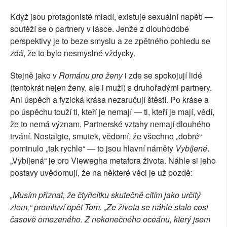
Když jsou protagonisté mladí, existuje sexuální napětí —
soutěží se o partnery v lásce. Jenže z dlouhodobé
perspektivy je to beze smyslu a ze zpětného pohledu se
zdá, že to bylo nesmyslné vždycky.
Stejně jako v
Románu pro ženy
i zde se spokojují lidé
(tentokrát nejen ženy, ale i muži) s druhořadými partnery.
Ani úspěch a fyzická krása nezaručují štěstí. Po kráse a
po úspěchu touží ti, kteří je nemají — ti, kteří je mají, vědí,
že to nemá význam. Partnerské vztahy nemají dlouhého
trvání. Nostalgie, smutek, vědomí, že všechno „dobré“
pominulo „tak rychle“ — to jsou hlavní náměty
Vybíjené
.
„Vybíjená“ je pro Viewegha metafora života. Náhle si jeho
postavy uvědomují, že na některé věci je už pozdě:
„Musím přiznat, že čtyřicítku skutečně cítím jako určitý
zlom,“ promluví opět Tom. „Ze života se náhle stalo cosi
časově omezeného. Z nekonečného oceánu, který jsem