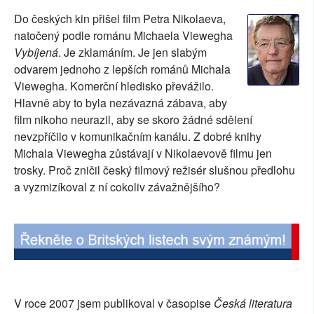
SOCIÁLNÍ SÍTĚ
Do českých kin přišel film Petra Nikolaeva,
natočený podle románu Michaela Viewegha
RUBRIKY
Vybíjená
. Je zklamáním. Je jen slabým
odvarem jednoho z lepších románů Michala
PLNÁ VERZE STRÁNEK
Viewegha. Komerční hledisko převážilo.
Hlavně aby to byla nezávazná zábava, aby
film nikoho neurazil, aby se skoro žádné sdělení
nevzpříčilo v komunikačním kanálu. Z dobré knihy
Michala Viewegha zůstávají v Nikolaevově filmu jen
trosky. Proč zničil český filmový režisér slušnou předlohu
a vyzmizíkoval z ní cokoliv závažnějšího?
V roce 2007 jsem publikoval v časopise
Česká literatura