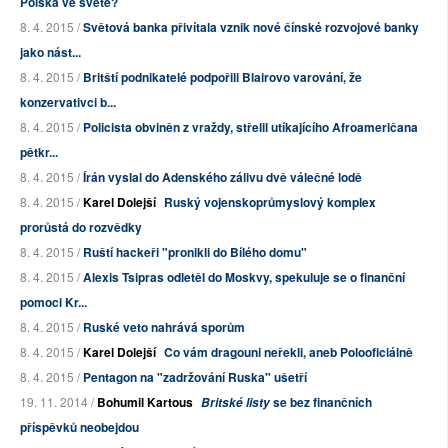
Polska ve světě?
8. 4. 2015 /
Světová banka přivítala vznik nové čínské rozvojové banky
jako nást...
8. 4. 2015 /
Britští podnikatelé podpořili Blairovo varování, že
konzervativci b...
8. 4. 2015 /
Policista obviněn z vraždy, střelil utíkajícího Afroameričana
pětkr...
8. 4. 2015 /
Írán vyslal do Adenského zálivu dvě válečné lodě
8. 4. 2015 /
Karel Dolejší
Ruský vojenskoprůmyslový komplex
prorůstá do rozvědky
8. 4. 2015 /
Ruští hackeři "pronikli do Bílého domu"
8. 4. 2015 /
Alexis Tsipras odletěl do Moskvy, spekuluje se o finanční
pomoci Kr...
8. 4. 2015 /
Ruské veto nahrává sporům
8. 4. 2015 /
Karel Dolejší
Co vám dragouni neřekli, aneb Polooficiálně
8. 4. 2015 /
Pentagon na "zadržování Ruska" ušetří
19. 11. 2014 /
Bohumil Kartous
se bez finančních
Britské listy
příspěvků neobejdou