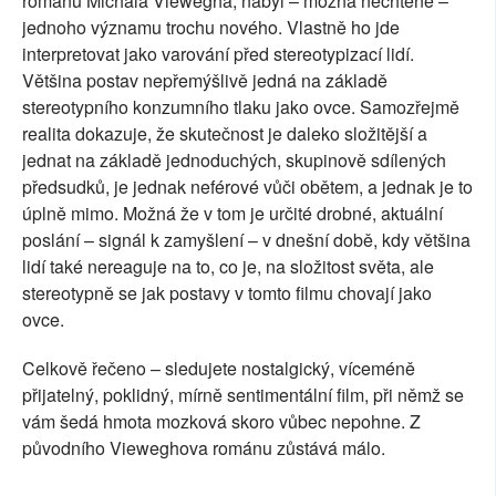
románu Michala Viewegha, nabyl – možná nechtěně –
jednoho významu trochu nového. Vlastně ho jde
interpretovat jako varování před stereotypizací lidí.
Většina postav nepřemýšlivě jedná na základě
stereotypního konzumního tlaku jako ovce. Samozřejmě
realita dokazuje, že skutečnost je daleko složitější a
jednat na základě jednoduchých, skupinově sdílených
předsudků, je jednak neférové vůči obětem, a jednak je to
úplně mimo. Možná že v tom je určité drobné, aktuální
poslání – signál k zamyšlení – v dnešní době, kdy většina
lidí také nereaguje na to, co je, na složitost světa, ale
stereotypně se jak postavy v tomto filmu chovají jako
ovce.
Celkově řečeno – sledujete nostalgický, víceméně
přijatelný, poklidný, mírně sentimentální film, při němž se
vám šedá hmota mozková skoro vůbec nepohne. Z
původního Vieweghova románu zůstává málo.