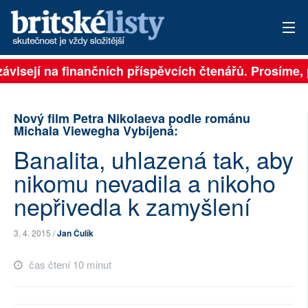
ávisejí na finančních příspěvcích čtenářů. Prosíme, p
PŘIHLÁSIT
AKTUÁLNÍ VYDÁNÍ
Nový film Petra Nikolaeva podle románu
Michala Viewegha Vybíjená:
ARCHIV
Banalita, uhlazená tak, aby
ROZHOVORY
nikomu nevadila a nikoho
nepřivedla k zamyšlení
TÉMATA
NEJČTENĚJŠÍ ZA 7 DNÍ
3. 4. 2015 /
Jan Čulík
AUTOŘI
čas čtení 10 minut
PŘÍSPĚVKY NA PROVOZ