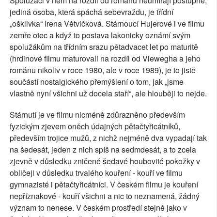
Spolužáci v něm na rozdíl od románu neumírají postupně,
jediná osoba, která spáchá sebevraždu, je třídní
„ošklivka“ Irena Větvičková. Stárnoucí Hujerové i ve filmu
zemře otec a když to postava lakonicky oznámí svým
spolužákům na třídním srazu pětadvacet let po maturitě
(hrdinové filmu maturovali na rozdíl od Viewegha a jeho
románu nikoliv v roce 1980, ale v roce 1989), je to jistě
součástí nostalgického přemýšlení o tom, jak „jsme
vlastně nyní všichni už docela staří“, ale hlouběji to nejde.
Stárnutí je ve filmu nicméně zdůrazněno především
fyzickým zjevem oněch údajných pětačtyřicátníků,
především trojice mužů, z nichž nejméně dva vypadají tak
na šedesát, jeden z nich spíš na sedmdesát, a to zcela
zjevně v důsledku zničené šedavé houbovité pokožky v
obličeji v důsledku trvalého kouření - kouří ve filmu
gymnazisté i pětačtyřicátníci. V českém filmu je kouření
nepříznakové - kouří všichni a nic to neznamená, žádný
význam to nenese. V českém prostředí stejně jako v