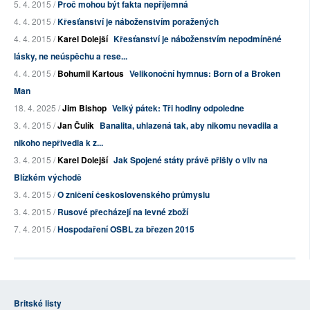
5. 4. 2015 /
Proč mohou být fakta nepříjemná
4. 4. 2015 /
Křesťanství je náboženstvím poražených
4. 4. 2015 /
Karel Dolejší
Křesťanství je náboženstvím nepodmíněné
lásky, ne neúspěchu a rese...
4. 4. 2015 /
Bohumil Kartous
Velikonoční hymnus: Born of a Broken
Man
18. 4. 2025 /
Jim Bishop
Velký pátek: Tři hodiny odpoledne
3. 4. 2015 /
Jan Čulík
Banalita, uhlazená tak, aby nikomu nevadila a
nikoho nepřivedla k z...
3. 4. 2015 /
Karel Dolejší
Jak Spojené státy právě přišly o vliv na
Blízkém východě
3. 4. 2015 /
O zničení československého průmyslu
3. 4. 2015 /
Rusové přecházejí na levné zboží
7. 4. 2015 /
Hospodaření OSBL za březen 2015
Britské listy