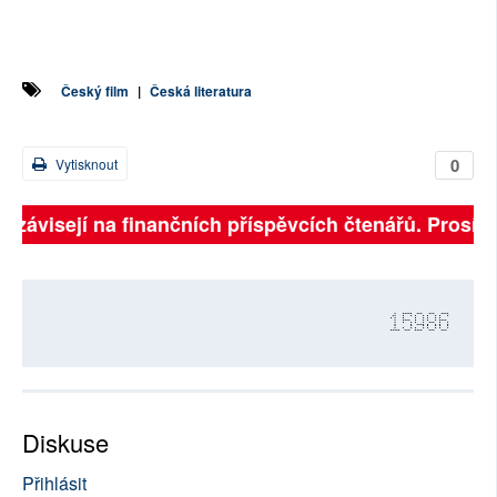
Český film
|
Česká literatura
0
Vytisknout
ě závisejí na finančních příspěvcích čtenářů. Prosíme,
15986
Diskuse
Přihlásit