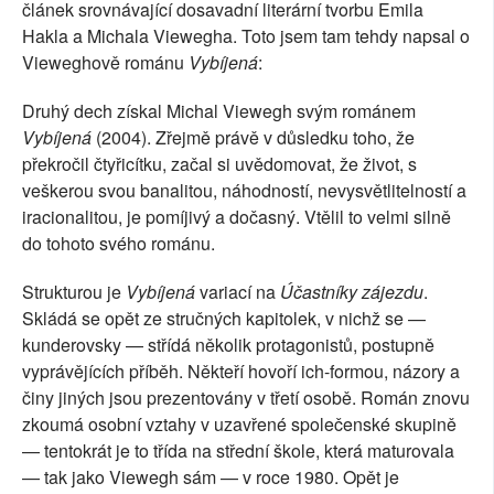
článek srovnávající dosavadní literární tvorbu Emila
Hakla a Michala Viewegha. Toto jsem tam tehdy napsal o
Vieweghově románu
Vybíjená
:
Druhý dech získal Michal Viewegh svým románem
Vybíjená
(2004). Zřejmě právě v důsledku toho, že
překročil čtyřicítku, začal si uvědomovat, že život, s
veškerou svou banalitou, náhodností, nevysvětlitelností a
iracionalitou, je pomíjivý a dočasný. Vtělil to velmi silně
do tohoto svého románu.
Strukturou je
Vybíjená
variací na
Účastníky zájezdu
.
Skládá se opět ze stručných kapitolek, v nichž se —
kunderovsky — střídá několik protagonistů, postupně
vyprávějících příběh. Někteří hovoří ich-formou, názory a
činy jiných jsou prezentovány v třetí osobě. Román znovu
zkoumá osobní vztahy v uzavřené společenské skupině
— tentokrát je to třída na střední škole, která maturovala
— tak jako Viewegh sám — v roce 1980. Opět je