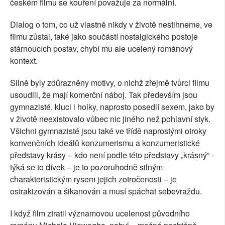
českém filmu se kouření považuje za normální.
Dialog o tom, co už vlastně nikdy v životě nestihneme, ve
filmu zůstal, také jako součástí nostalgického postoje
stárnoucích postav, chybí mu ale ucelený románový
kontext.
Silně byly zdůrazněny motivy, o nichž zřejmě tvůrci filmu
usoudili, že mají komerční náboj. Tak především jsou
gymnazisté, kluci i holky, naprosto posedlí sexem, jako by
v životě neexistovalo vůbec nic jiného než pohlavní styk.
Všichni gymnazisté jsou také ve třídě naprostými otroky
konvenčních ideálů konzumerismu a konzumeristické
představy krásy – kdo není podle této představy „krásný“ -
týká se to dívek – je to pozoruhodně silným
charakteristickým rysem jejich zotročenosti – je
ostrakizován a šikanován a musí spáchat sebevraždu.
I když film ztratil významovou ucelenost původního