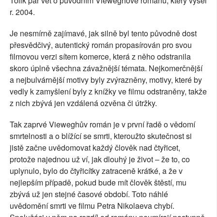
Tolik pár vět o původním Vieweghově románu, který vyšel
r. 2004.
Je nesmírně zajímavé, jak silně byl tento původně dost
přesvědčivý, autentický román propasírován pro svou
filmovou verzi sítem komerce, která z něho odstranila
skoro úplně všechna závažnější témata. Nejkomerčnější
a nejbulvárnější motivy byly zvýrazněny, motivy, které by
vedly k zamyšlení byly z knížky ve filmu odstraněny, takže
z nich zbývá jen vzdálená ozvěna či útržky.
Tak zaprvé Vieweghův román je v první řadě o vědomí
smrtelnosti a o blížící se smrti, kteroužto skutečnost si
jistě začne uvědomovat každý člověk nad čtyřicet,
protože najednou už ví, jak dlouhý je život – že to, co
uplynulo, bylo do čtyřicítky zatraceně krátké, a že v
nejlepším případě, pokud bude mít člověk štěstí, mu
zbývá už jen stejné časové období. Toto náhlé
uvědomění smrti ve filmu Petra Nikolaeva chybí.