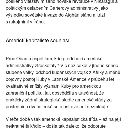
posíleno vítězstvím sandinovské revoluce v Nikaragui a
politickým oslabením Carterovy administrativy jako
výsledku sovětské invaze do Afghánistánu a krizí
s rukojmími v Íránu.
Američtí kapitalisté souhlasí
Proč Obama uspěl tam, kde předchozí americké
administrativy ztroskotaly? Víc než cokoliv jiného konec
studené války, odchod kubánských vojsk z Afriky a méně
bojovný postoj Kuby v Latinské Americe v průběhu let
kvalitativně snížily význam Kuby pro americkou
zahraniční politiku, jak dosvědčila skutečnost, že
prakticky žádná strategická studie americké vlády za
posledních dvacet roků se o ostrově ani nezmiňuje.
V téže době však americká kapitalistická třída – až na její
nejkrajnější křídlo – došla tak daleko, že odporuje