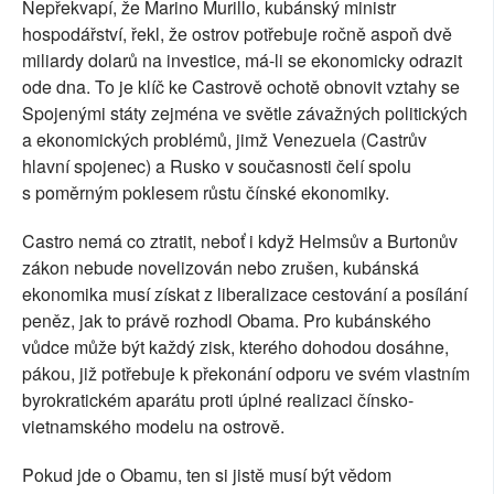
Nepřekvapí, že Marino Murillo, kubánský ministr
hospodářství, řekl, že ostrov potřebuje ročně aspoň dvě
miliardy dolarů na investice, má-li se ekonomicky odrazit
ode dna. To je klíč ke Castrově ochotě obnovit vztahy se
Spojenými státy zejména ve světle závažných politických
a ekonomických problémů, jimž Venezuela (Castrův
hlavní spojenec) a Rusko v současnosti čelí spolu
s poměrným poklesem růstu čínské ekonomiky.
Castro nemá co ztratit, neboť i když Helmsův a Burtonův
zákon nebude novelizován nebo zrušen, kubánská
ekonomika musí získat z liberalizace cestování a posílání
peněz, jak to právě rozhodl Obama. Pro kubánského
vůdce může být každý zisk, kterého dohodou dosáhne,
pákou, již potřebuje k překonání odporu ve svém vlastním
byrokratickém aparátu proti úplné realizaci čínsko-
vietnamského modelu na ostrově.
Pokud jde o Obamu, ten si jistě musí být vědom