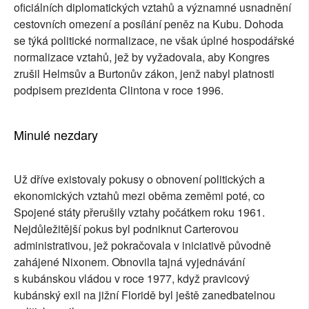
oficiálních diplomatických vztahů a významné usnadnění
cestovních omezení a posílání peněz na Kubu. Dohoda
se týká politické normalizace, ne však úplné hospodářské
normalizace vztahů, jež by vyžadovala, aby Kongres
zrušil Helmsův a Burtonův zákon, jenž nabyl platnosti
podpisem prezidenta Clintona v roce 1996.
Minulé nezdary
Už dříve existovaly pokusy o obnovení politických a
ekonomických vztahů mezi oběma zeměmi poté, co
Spojené státy přerušily vztahy počátkem roku 1961.
Nejdůležitější pokus byl podniknut Carterovou
administrativou, jež pokračovala v iniciativě původně
zahájené Nixonem. Obnovila tajná vyjednávání
s kubánskou vládou v roce 1977, když pravicový
kubánský exil na jižní Floridě byl ještě zanedbatelnou