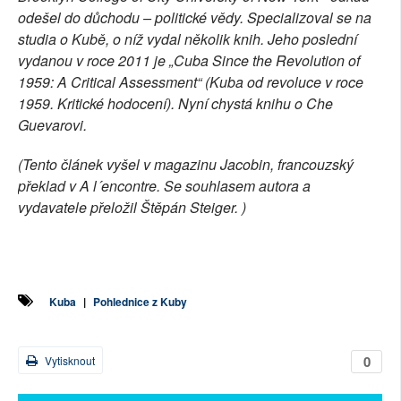
odešel do důchodu – politické vědy. Specializoval se na
studia o Kubě, o níž vydal několik knih. Jeho poslední
vydanou v roce 2011 je „Cuba Since the Revolution of
1959: A Critical Assessment“ (Kuba od revoluce v roce
1959. Kritické hodocení). Nyní chystá knihu o Che
Guevarovi.
(Tento článek vyšel v magazinu Jacobin, francouzský
překlad v A l´encontre. Se souhlasem autora a
vydavatele přeložil Štěpán Steiger. )
Kuba
|
Pohlednice z Kuby
0
Vytisknout