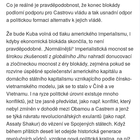
Co je reálné je pravděpodobnost, že konec blokády
podlomí podporu pro Castrovu vládu a tak usnadní odpor
a politickou formaci alternativ k jejich vládě.
Že bude Kuba volná od tlaku amerického imperialismu, i
kdyby ekonomická blokáda skončila, to není
pravděpodobné. „Normálnější“ imperialistická mocnost se
širokou zkušeností z
globálního Jihu
nahradí donucovací
a zločineckou mocnost z éry blokády, zejména pokud se
rozvine úspěšné společenství amerického kapitálu a
domácího státního kapitalismu vznikajícího podle čínsko-
vietnamského modelu, jak se to stalo v Číně a ve
Vietnamu. I na ryze politické úrovni existuje mnoho
konfliktů, jež lze jasně předvídat, jako např. konflikt, který
nebyl zmíněn v dohodě mezi Obamou a Castrem a jenž
se týká návratu revolucionářských exulantů (jako např.
Assaty Shakur) do vězení ve Spojených státech. Když
během příštích deseti let odejde historická generace
revolučních vůdců, vznikne nová politická krajina, na níž