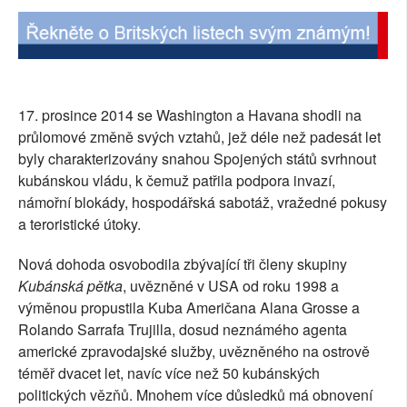
SOCIÁLNÍ SÍTĚ
RUBRIKY
PLNÁ VERZE STRÁNEK
17. prosince 2014 se Washington a Havana shodli na
průlomové změně svých vztahů, jež déle než padesát let
byly charakterizovány snahou Spojených států svrhnout
kubánskou vládu, k čemuž patřila podpora invazí,
námořní blokády, hospodářská sabotáž, vražedné pokusy
a teroristické útoky.
Nová dohoda osvobodila zbývající tři členy skupiny
Kubánská pětka
, uvězněné v USA od roku 1998 a
výměnou propustila Kuba Američana Alana Grosse a
Rolando Sarrafa Trujilla, dosud neznámého agenta
americké zpravodajské služby, uvězněného na ostrově
téměř dvacet let, navíc více než 50 kubánských
politických vězňů. Mnohem více důsledků má obnovení