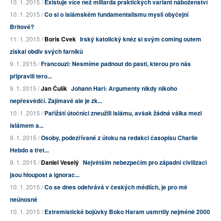
10. 1. 2015 /
Existuje více než miliarda praktických variant náboženství
10. 1. 2015 /
Co si o islámském fundamentalismu myslí obyčejní
Britové?
11. 1. 2015 /
Boris Cvek
Irský katolický kněz si svým coming outem
získal obdiv svých farníků
9. 1. 2015 /
Francouzi: Nesmíme padnout do pasti, kterou pro nás
připravili tero...
9. 1. 2015 /
Jan Čulík
Johann Hari: Argumenty nikdy nikoho
nepřesvědčí. Zajímavé ale je zk...
10. 1. 2015 /
Pařížští útočníci zneužili islámu, avšak žádná válka mezi
islámem a...
9. 1. 2015 /
Osoby, podezřívané z útoku na redakci časopisu Charlie
Hebdo a třet...
9. 1. 2015 /
Daniel Veselý
Největším nebezpečím pro západní civilizaci
jsou hloupost a ignorac...
10. 1. 2015 /
Co se dnes odehrává v českých médiích, je pro mě
neúnosné
10. 1. 2015 /
Extremistické bojůvky Boko Haram usmrtily nejméně 2000