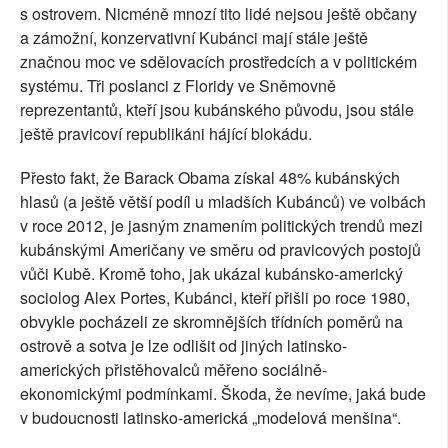
s ostrovem. Nicméně mnozí tito lidé nejsou ještě občany
a zámožní, konzervativní Kubánci mají stále ještě
značnou moc ve sdělovacích prostředcích a v politickém
systému. Tři poslanci z Floridy ve Sněmovně
reprezentantů, kteří jsou kubánského původu, jsou stále
ještě pravicoví republikáni hájící blokádu.
Přesto fakt, že Barack Obama získal 48% kubánských
hlasů (a ještě větší podíl u mladších Kubánců) ve volbách
v roce 2012, je jasným znamením politických trendů mezi
kubánskými Američany ve směru od pravicových postojů
vůči Kubě. Kromě toho, jak ukázal kubánsko-americký
sociolog Alex Portes, Kubánci, kteří přišli po roce 1980,
obvykle pocházeli ze skromnějších třídních poměrů na
ostrově a sotva je lze odlišit od jiných latinsko-
amerických přistěhovalců měřeno sociálně-
ekonomickými podmínkami. Škoda, že nevíme, jaká bude
v budoucnosti latinsko-americká „modelová menšina“.