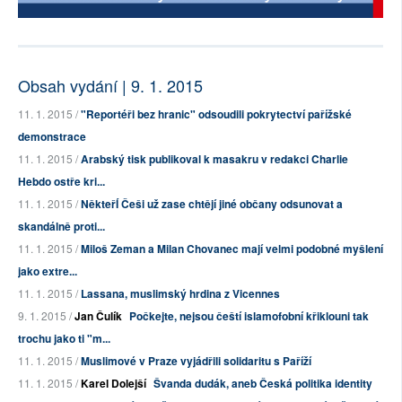
Obsah vydání | 9. 1. 2015
11. 1. 2015 /
"Reportéři bez hranic" odsoudili pokrytectví pařížské
demonstrace
11. 1. 2015 /
Arabský tisk publikoval k masakru v redakci Charlie
Hebdo ostře kri...
11. 1. 2015 /
NěkteřÍ Češi už zase chtějí jiné občany odsunovat a
skandálně proti...
11. 1. 2015 /
Miloš Zeman a Milan Chovanec mají velmi podobné myšlení
jako extre...
11. 1. 2015 /
Lassana, muslimský hrdina z Vicennes
9. 1. 2015 /
Jan Čulík
Počkejte, nejsou čeští islamofobní křiklouni tak
trochu jako ti "m...
11. 1. 2015 /
Muslimové v Praze vyjádřili solidaritu s Paříží
11. 1. 2015 /
Karel Dolejší
Švanda dudák, aneb Česká politika identity