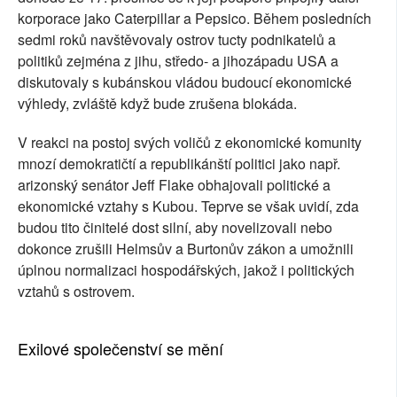
korporace jako Caterpillar a Pepsico. Během posledních
sedmi roků navštěvovaly ostrov tucty podnikatelů a
politiků zejména z jihu, středo- a jihozápadu USA a
diskutovaly s kubánskou vládou budoucí ekonomické
výhledy, zvláště když bude zrušena blokáda.
V reakci na postoj svých voličů z ekonomické komunity
mnozí demokratičtí a republikánští politici jako např.
arizonský senátor Jeff Flake obhajovali politické a
ekonomické vztahy s Kubou. Teprve se však uvidí, zda
budou tito činitelé dost silní, aby novelizovali nebo
dokonce zrušili Helmsův a Burtonův zákon a umožnili
úplnou normalizaci hospodářských, jakož i politických
vztahů s ostrovem.
Exilové společenství se mění