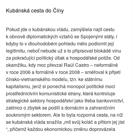
Kubánská cesta do Číny
Pokud jde o kubánskou vládu, zamýšlela najít cestu
k obnově diplomatických vztahů se Spojenými státy, i
kdyby to v dlouhodobém pohledu mělo podlomit její
legitimitu, neboť nebude už s to připisovat blokádě vinu
za pokračující politický útlak a hospodářské potíže. Od
okamžiku, kdy moc převzal Raúl Castro – neformálně
v roce 2006 a formálně v roce 2008 – směřoval k přijetí
čínsko-vietnamského modelu, tzn. ke státnímu
kapitalismu, jenž si ponechá monopol politické moci
prostřednictvím komunistické strany, která kontroluje
strategické sektory hospodářství jako třeba bankovnictví,
zatímco o zbytek se podílí s domácím a zahraničním
soukromým sektorem. Ale to byla rozporná cesta, na níž
se kubánská vláda snažila „mít svůj koláč a přitom jej jíst
“, přičemž každou ekonomickou změnu doprovázela