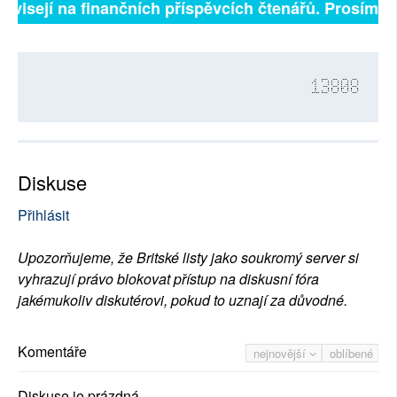
ávisejí na finančních příspěvcích čtenářů. Prosíme, př
13808
Diskuse
Přihlásit
Upozorňujeme, že Britské listy jako soukromý server si
vyhrazují právo blokovat přístup na diskusní fóra
jakémukoliv diskutérovi, pokud to uznají za důvodné.
Komentáře
nejnovější
oblíbené
Diskuse je prázdná.