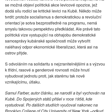
se možná objeví politická akce levicové opozice, jež
dodá sílu rodící se kritické levici na Kubě. Někdo může
tvrdit: protože socialismus s demokratickou a revoluční
orientací je sotva bezprostředně na programu, nemá
smyslu takovou perspektivu předkládat. Ale právě tato
politická vize vystupující na obhajobu demokratické
samosprávy kubánské společnosti může vytvořit
naléhavý odpor ekonomické liberalizaci, která asi na
ostrov přijde.
S odvoláním na solidaritu s nejzranitelnějšími a s výzvou
k třídní, rasové a genderové rovnosti může hnutí
vybudovat jednotu proti, jak starému tak nově
vznikajícímu, útlaku.
Samul Farber, autor článku, se narodil a byl vychován na
Kubě. Do Spojených států přišel v roce 1958, kde
vystudoval. Po dalších studiích vyučoval nakonec na
Brooklyn College of City University of New York –odkud