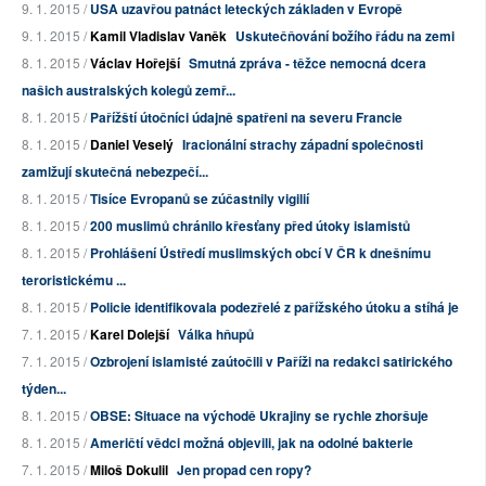
9. 1. 2015 /
USA uzavřou patnáct leteckých základen v Evropě
9. 1. 2015 /
Kamil Vladislav Vaněk
Uskutečňování božího řádu na zemi
8. 1. 2015 /
Václav Hořejší
Smutná zpráva - těžce nemocná dcera
našich australských kolegů zemř...
8. 1. 2015 /
Pařížští útočníci údajně spatřeni na severu Francie
8. 1. 2015 /
Daniel Veselý
Iracionální strachy západní společnosti
zamlžují skutečná nebezpečí...
8. 1. 2015 /
Tisíce Evropanů se zúčastnily vigilií
8. 1. 2015 /
200 muslimů chránilo křesťany před útoky islamistů
8. 1. 2015 /
Prohlášení Ústředí muslimských obcí V ČR k dnešnímu
teroristickému ...
8. 1. 2015 /
Policie identifikovala podezřelé z pařížského útoku a stíhá je
7. 1. 2015 /
Karel Dolejší
Válka hňupů
7. 1. 2015 /
Ozbrojení islamisté zaútočili v Paříži na redakci satirického
týden...
8. 1. 2015 /
OBSE: Situace na východě Ukrajiny se rychle zhoršuje
8. 1. 2015 /
Američtí vědci možná objevili, jak na odolné bakterie
7. 1. 2015 /
Miloš Dokulil
Jen propad cen ropy?