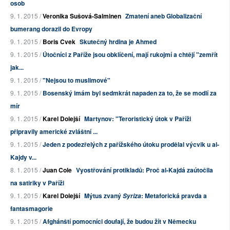
osob
9. 1. 2015 /
Veronika Sušová-Salminen
Zmatení aneb Globalizační
bumerang dorazil do Evropy
9. 1. 2015 /
Boris Cvek
Skutečný hrdina je Ahmed
9. 1. 2015 /
Útočníci z Paříže jsou obklíčení, mají rukojmí a chtějí "zemřít
jak...
9. 1. 2015 /
"Nejsou to muslimové"
9. 1. 2015 /
Bosenský imám byl sedmkrát napaden za to, že se modlí za
mír
9. 1. 2015 /
Karel Dolejší
Martynov: "Teroristický útok v Paříži
připravily americké zvláštní ...
9. 1. 2015 /
Jeden z podezřelých z pařížského útoku prodělal výcvik u al-
Kajdy v...
8. 1. 2015 /
Juan Cole
Vyostřování protikladů: Proč al-Kajdá zaútočila
na satiriky v Paříži
9. 1. 2015 /
Karel Dolejší
Mýtus zvaný
: Metaforická pravda a
Syriza
fantasmagorie
9. 1. 2015 /
Afghánští pomocníci doufají, že budou žít v Německu