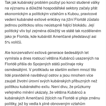
Tak jak kubánský problém pozbyl po konci studené války
na významu a důležité hospodářské sektory začaly přát
ekonomickým a politickým vztahům s Kubou, pravicové
vedení kubánské exilové enklávy na jižní Floridě zůstalo
jedinou politickou silou neústupně hájící blokádu. Její
politický vliv byl zejména důležitý ve státě tak rozděleném
jako je Florida, kde kubánští Američané představují asi
5% voličů.
Ale konzervativní exilová generace šedesátých let
vymírala a dnes rostoucí většina Kubánců usazených na
Floridě přišla do Spojených států počínaje roky
osmdesátými. V protikladu se starším exilem mnozí tito
lidé pravidelně navštěvují ostrov a jsou mnohem více
zaujati životní úrovní svých kubánských příbuzných než
politikou kubánského exilu. Není divu, že průzkumy
veřejného mínění ukázaly, že většina Kubánců a
kubánských Američanů žijících na Floridě si přeje změnu
politiky, jež by vedla k plně obnoveným vztahům