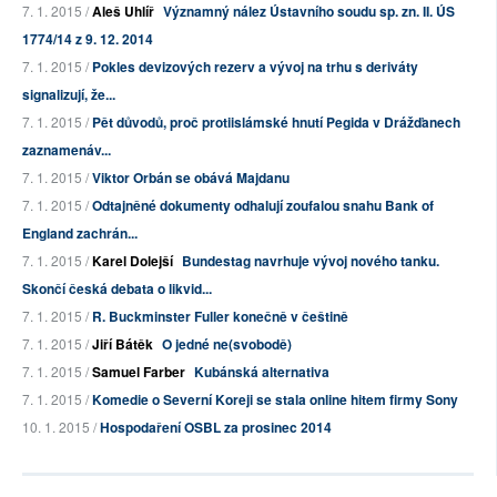
7. 1. 2015 /
Aleš Uhlíř
Významný nález Ústavního soudu sp. zn. II. ÚS
1774/14 z 9. 12. 2014
7. 1. 2015 /
Pokles devizových rezerv a vývoj na trhu s deriváty
signalizují, že...
7. 1. 2015 /
Pět důvodů, proč protiislámské hnutí Pegida v Drážďanech
zaznamenáv...
7. 1. 2015 /
Viktor Orbán se obává Majdanu
7. 1. 2015 /
Odtajněné dokumenty odhalují zoufalou snahu Bank of
England zachrán...
7. 1. 2015 /
Karel Dolejší
Bundestag navrhuje vývoj nového tanku.
Skončí česká debata o likvid...
7. 1. 2015 /
R. Buckminster Fuller konečně v češtině
7. 1. 2015 /
Jiří Bátěk
O jedné ne(svobodě)
7. 1. 2015 /
Samuel Farber
Kubánská alternativa
7. 1. 2015 /
Komedie o Severní Koreji se stala online hitem firmy Sony
10. 1. 2015 /
Hospodaření OSBL za prosinec 2014