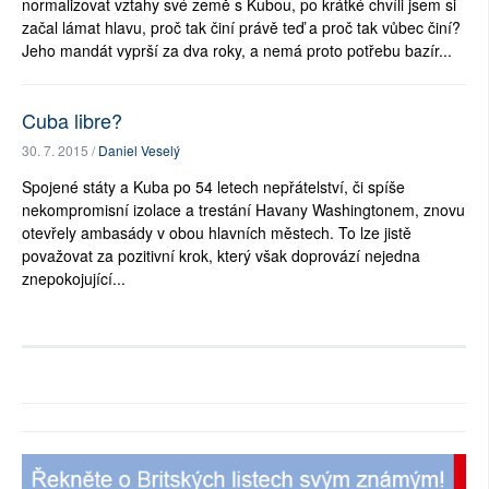
normalizovat vztahy své země s Kubou, po krátké chvíli jsem si
začal lámat hlavu, proč tak činí právě teď a proč tak vůbec činí?
Jeho mandát vyprší za dva roky, a nemá proto potřebu bazír...
Cuba libre?
30. 7. 2015 /
Daniel Veselý
Spojené státy a Kuba po 54 letech nepřátelství, či spíše
nekompromisní izolace a trestání Havany Washingtonem, znovu
otevřely ambasády v obou hlavních městech. To lze jistě
považovat za pozitivní krok, který však doprovází nejedna
znepokojující...