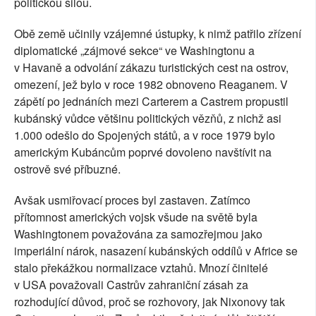
politickou silou.
Obě země učinily vzájemné ústupky, k nimž patřilo zřízení
diplomatické „zájmové sekce“ ve Washingtonu a
v Havaně a odvolání zákazu turistických cest na ostrov,
omezení, jež bylo v roce 1982 obnoveno Reaganem. V
zápětí po jednáních mezi Carterem a Castrem propustil
kubánský vůdce většinu politických vězňů, z nichž asi
1.000 odešlo do Spojených států, a v roce 1979 bylo
americkým Kubáncům poprvé dovoleno navštívit na
ostrově své příbuzné.
Avšak usmiřovací proces byl zastaven. Zatímco
přítomnost amerických vojsk všude na světě byla
Washingtonem považována za samozřejmou jako
imperiální nárok, nasazení kubánských oddílů v Africe se
stalo překážkou normalizace vztahů. Mnozí činitelé
v USA považovali Castrův zahraniční zásah za
rozhodující důvod, proč se rozhovory, jak Nixonovy tak