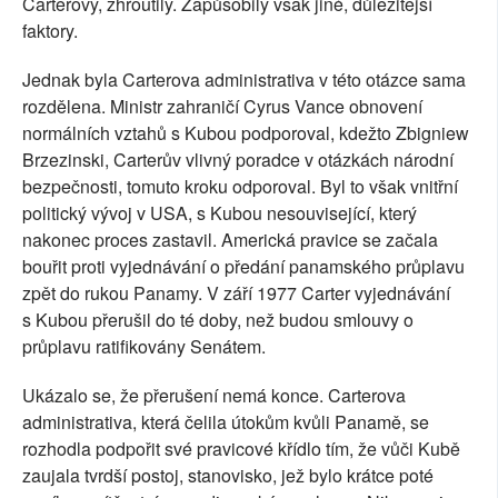
Carterovy, zhroutily. Zapůsobily však jiné, důležitější
faktory.
Jednak byla Carterova administrativa v této otázce sama
rozdělena. Ministr zahraničí Cyrus Vance obnovení
normálních vztahů s Kubou podporoval, kdežto Zbigniew
Brzezinski, Carterův vlivný poradce v otázkách národní
bezpečnosti, tomuto kroku odporoval. Byl to však vnitřní
politický vývoj v USA, s Kubou nesouvisející, který
nakonec proces zastavil. Americká pravice se začala
bouřit proti vyjednávání o předání panamského průplavu
zpět do rukou Panamy. V září 1977 Carter vyjednávání
s Kubou přerušil do té doby, než budou smlouvy o
průplavu ratifikovány Senátem.
Ukázalo se, že přerušení nemá konce. Carterova
administrativa, která čelila útokům kvůli Panamě, se
rozhodla podpořit své pravicové křídlo tím, že vůči Kubě
zaujala tvrdší postoj, stanovisko, jež bylo krátce poté