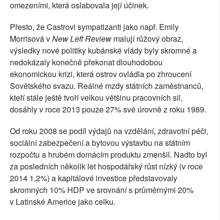
omezeními, která oslabovala její účinek.
Přesto, že Castrovi sympatizanti jako např. Emily
Morrisová v
New Left Review
malují růžový obraz,
výsledky nové politiky kubánské vlády byly skromné a
nedokázaly konečně překonat dlouhodobou
ekonomickou krizi, která ostrov ovládla po zhroucení
Sovětského svazu. Reálné mzdy státních zaměstnanců,
kteří stále ještě tvoří velkou většinu pracovních sil,
dosáhly v roce 2013 pouze 27% své úrovně z roku 1989.
Od roku 2008 se podíl výdajů na vzdělání, zdravotní péči,
sociální zabezpečení a bytovou výstavbu na státním
rozpočtu a hrubém domácím produktu zmenšil. Nadto byl
za posledních několik let hospodářský růst nízký (v roce
2014 1,2%) a kapitálové investice představovaly
skromných 10% HDP ve srovnání s průměrnými 20%
v Latinské Americe jako celku.