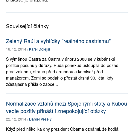
Související články
Zelený Raúl a vyhlídky "reálného castrismu"
18. 12. 2014 /
Karel Dolejší
S výměnou Castra za Castra v únoru 2008 se v kubánské
politice posunuly důrazy. Rudá poněkud ustoupila do pozadí
před zelenou, strana před armádou a komisař před
manažerem. Zemi se podařilo přestát drsná 90. léta, kdy
zčistajasna přišla o zaoce...
Normalizace vztahů mezi Spojenými státy a Kubou
vedle pozitiv přináší i znepokojující otázky
22. 12. 2014 /
Daniel Veselý
Když před několika dny prezident Obama oznámil, že hodlá