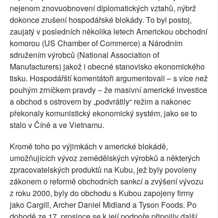
nejenom znovuobnovení diplomatických vztahů, nýbrž
dokonce zrušení hospodářské blokády. To byl postoj,
zaujatý v posledních několika letech Americkou obchodní
komorou (US Chamber of Commerce) a Národním
sdružením výrobců (National Association of
Manufacturers) jakož i obecné stanovisko ekonomického
tisku. Hospodářští komentátoři argumentovali – s více než
pouhým zrníčkem pravdy – že masivní americké investice
a obchod s ostrovem by „podvrátily“ režim a nakonec
překonaly komunistický ekonomický systém, jako se to
stalo v Číně a ve Vietnamu.
Kromě toho po výjimkách v americké blokádě,
umožňujících vývoz zemědělských výrobků a některých
zpracovatelských produktů na Kubu, jež byly povoleny
zákonem o reformě obchodních sankcí a zvýšení vývozu
z roku 2000, byly do obchodu s Kubou zapojeny firmy
jako Cargill, Archer Daniel Midland a Tyson Foods. Po
dohodě ze 17. prosince se k její podpoře připojily další