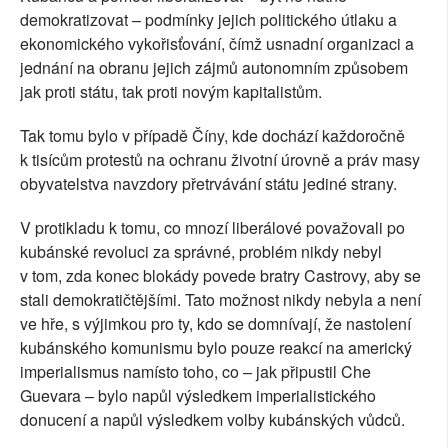
demokratizovat – podmínky jejich politického útlaku a
ekonomického vykořisťování, čímž usnadní organizaci a
jednání na obranu jejich zájmů autonomním způsobem
jak proti státu, tak proti novým kapitalistům.
Tak tomu bylo v případě Číny, kde dochází každoročně
k tisícům protestů na ochranu životní úrovně a práv masy
obyvatelstva navzdory přetrvávání státu jediné strany.
V protikladu k tomu, co mnozí liberálové považovali po
kubánské revoluci za správné, problém nikdy nebyl
v tom, zda konec blokády povede bratry Castrovy, aby se
stali demokratičtějšími. Tato možnost nikdy nebyla a není
ve hře, s výjimkou pro ty, kdo se domnívají, že nastolení
kubánského komunismu bylo pouze reakcí na americký
imperialismus namísto toho, co – jak připustil Che
Guevara – bylo napůl výsledkem imperialistického
donucení a napůl výsledkem volby kubánských vůdců.