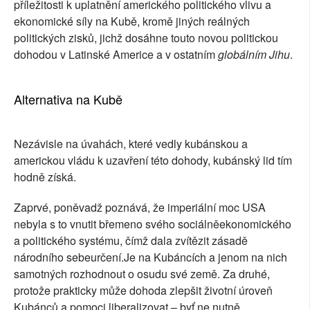
příležitosti k uplatnění amerického politického vlivu a
ekonomické síly na Kubě, kromě jiných reálných
politických zisků, jichž dosáhne touto novou politickou
dohodou v Latinské Americe a v ostatním
globálním Jihu
.
Alternativa na Kubě
Nezávisle na úvahách, které vedly kubánskou a
americkou vládu k uzavření této dohody, kubánský lid tím
hodně získá.
Zaprvé, poněvadž poznává, že imperiální moc USA
nebyla s to vnutit břemeno svého sociálněekonomického
a politického systému, čímž dala zvítězit zásadě
národního sebeurčení.Je na Kubáncích a jenom na nich
samotných rozhodnout o osudu své země. Za druhé,
protože prakticky může dohoda zlepšit životní úroveň
Kubánců a pomoci liberalizovat – byť ne nutně