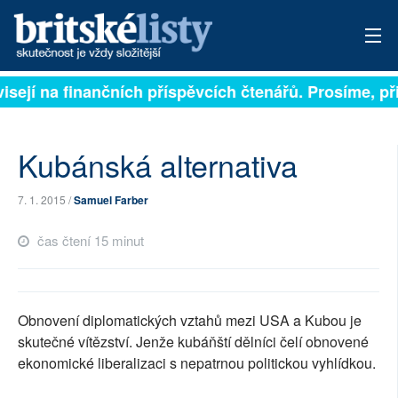
sejí na finančních příspěvcích čtenářů. Prosíme, přisp
PŘIHLÁSIT
AKTUÁLNÍ VYDÁNÍ
Kubánská alternativa
ARCHIV
7. 1. 2015 /
Samuel Farber
ROZHOVORY
čas čtení 15 minut
TÉMATA
NEJČTENĚJŠÍ ZA 7 DNÍ
Obnovení diplomatických vztahů mezi USA a Kubou je
AUTOŘI
skutečné vítězství. Jenže kubáňští dělníci čelí obnovené
ekonomické liberalizaci s nepatrnou politickou vyhlídkou.
PŘÍSPĚVKY NA PROVOZ