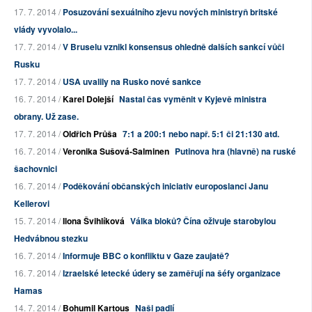
17. 7. 2014 /
Posuzování sexuálního zjevu nových ministryň britské
vlády vyvolalo...
17. 7. 2014 /
V Bruselu vznikl konsensus ohledně dalších sankcí vůči
Rusku
17. 7. 2014 /
USA uvalily na Rusko nové sankce
16. 7. 2014 /
Karel Dolejší
Nastal čas vyměnit v Kyjevě ministra
obrany. Už zase.
17. 7. 2014 /
Oldřich Průša
7:1 a 200:1 nebo např. 5:1 či 21:130 atd.
16. 7. 2014 /
Veronika Sušová-Salminen
Putinova hra (hlavně) na ruské
šachovnici
16. 7. 2014 /
Poděkování občanských iniciativ europoslanci Janu
Kellerovi
15. 7. 2014 /
Ilona Švihlíková
Válka bloků? Čína oživuje starobylou
Hedvábnou stezku
16. 7. 2014 /
Informuje BBC o konfliktu v Gaze zaujatě?
16. 7. 2014 /
Izraelské letecké údery se zaměřují na šéfy organizace
Hamas
14. 7. 2014 /
Bohumil Kartous
Naši padlí