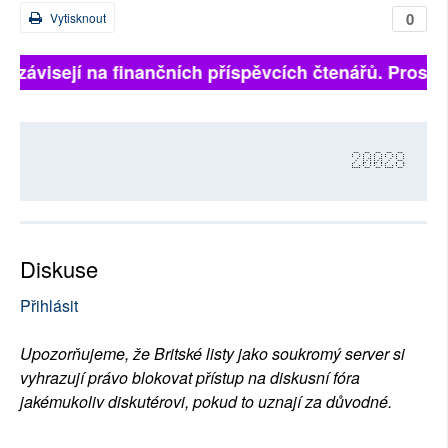
0
Vytisknout
ě závisejí na finančních příspěvcích čtenářů. Prosíme
20028
Diskuse
Přihlásit
Upozorňujeme, že Britské listy jako soukromý server si
vyhrazují právo blokovat přístup na diskusní fóra
jakémukoliv diskutérovi, pokud to uznají za důvodné.