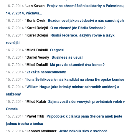
16. 7. 2014 /
Jan Kavan
Projev na shromáždění solidarity s Palestinou,
14. 7. 2014, Václavs...
16. 7. 2014 /
Boris Cvek
Bezdomovci jako svědectví o nás samotných
16. 7. 2014 /
Karel Dolejší
O co vlastně jde Rádiu Svoboda?
16. 7. 2014 /
Karel Dolejší
Ruská federace: Jazyky rovné a jazyk
rovnější
16. 7. 2014 /
Miloš Dokulil
O agresi
16. 7. 2014 /
Daniel Veselý
Business as usual
16. 7. 2014 /
Miloš Dokulil
Má pravda skutečně dva konce?
16. 7. 2014 /
Zakažte neonikotinoidy!
15. 7. 2014 /
Ilona Švihlíková je náš kandidát na člena Evropské komise
15. 7. 2014 /
William Hague jako britský ministr zahraničí: umlčený a
služebný
15. 7. 2014 /
Miloš Kaláb
Zajímavosti z červnových provinčních voleb v
Ontariu
15. 7. 2014 /
Pavel Trtík
Přípodotek k článku pana Steigera aneb ještě
jednou trochu o tenisu
15. 7. 2014 /
Leopold Kyslinger
Ještě několik slov o svobodě