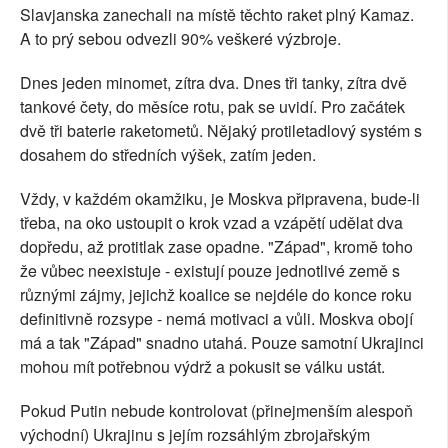
Slavjanska zanechali na místě těchto raket plný Kamaz.
A to prý sebou odvezli 90% veškeré výzbroje.
Dnes jeden minomet, zítra dva. Dnes tři tanky, zítra dvě
tankové čety, do měsíce rotu, pak se uvidí. Pro začátek
dvě tři baterie raketometů. Nějaký protiletadlový systém s
dosahem do středních výšek, zatím jeden.
Vždy, v každém okamžiku, je Moskva připravena, bude-li
třeba, na oko ustoupit o krok vzad a vzápětí udělat dva
dopředu, až protitlak zase opadne. "Západ", kromě toho
že vůbec neexistuje - existují pouze jednotlivé země s
různými zájmy, jejichž koalice se nejdéle do konce roku
definitivně rozsype - nemá motivaci a vůli. Moskva obojí
má a tak "Západ" snadno utahá. Pouze samotní Ukrajinci
mohou mít potřebnou výdrž a pokusit se válku ustát.
Pokud Putin nebude kontrolovat (přinejmenším alespoň
východní) Ukrajinu s jejím rozsáhlým zbrojařským