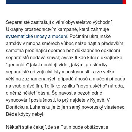
Separatisté zastrašují civilní obyvatelstvo východní
Ukrajiny prostřednictvím kampaně, která zahrnuje
systematické únosy a mučení
. Počínání ukrajinské
armády v mnoha směrech vůbec nelze hájit a především
samotná probíhající operace bez důkladného obklíčení
separatistů nedává smysl; avšak ti kdo křičí o ukrajinské
"genocidě" jaksi nechtějí vidět, jakými prostředky
separatisté udržují civilisty v poslušnosti - a že velká
většina zaznamenaných případů únosů a mučení připadá
na vrub právě jim. Tolik ke vzniku "novoruského" národa,
o němž někteří básní. Špinavost a bezohledné
vynucování poslušnosti, to prý najdete v Kyjevě. V
Doněcku a Luhansku je to jen samý novoruský vlastenec.
Běda kdyby nebyl.
Někteří stále čekají, že se Putin bude obtěžovat s