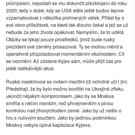
průmyslem, nepodaří se mu dokončit přezbrojení do roku
2020, tedy v době, kdy se USA stále ještě budou teprve
vzpamatovávat z několika prohraných válek. Přišel by o
své okno příležitosti, na které tak dlouho čekal a jež se už
nebude za jeho života opakovat. Nemyslím, že to udělá.
Otázky se týkají pouze prostředků, jimiž bude ruský
prezident své záměry prosazovat. Ty se mohou měnit a
operativně přizpůsobovat momentálním okolnostem. Cíl
se nezmění: Až zůstane Kyjev sám, může přijít čas pro
ještě radikálnější akce.
Ruské
maskirovce
se ovšem mezitím již ochotně učí i jiní.
Předstírají, že by bylo možno konflikt na Ukrajině zfleku
ukončit nějakým kompromisem, jako by se Moskva
smířila s něčím menším, než přinejmenším s plnou
kontrolou nad jihovýchodem země. Jako by už nešlo o
hru s nulovým součtem. Jako by jedinou podmínkou
Moskvy nebyla úplná kapitulace Kyjeva.