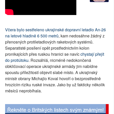
SOCIÁLNÍ SÍTĚ
RUBRIKY
Včera bylo sestřeleno ukrajinské dopravní letadlo An-26
PLNÁ VERZE STRÁNEK
na letové hladině 6 500 metrů
, kam nedosáhne žádný z
přenosných protiletadlových raketových systémů.
Separatisté posílení opět prostřednictvím kolon
pronikajících přes ruskou hranici se navíc
chystají přejít
do protiútoku
. Rozsáhlá, nicméně nedokončená
obkličovací operace ukrajinské armády jim nabídne
spoustu příležitostí objevit slabé místo. A ukrajinský
ministr obrany Michajlo Koval hovoří o bezprostředně
hrozícím riziku ruské invaze. Jako by už fakticky několik
měsíců neprobíhala.