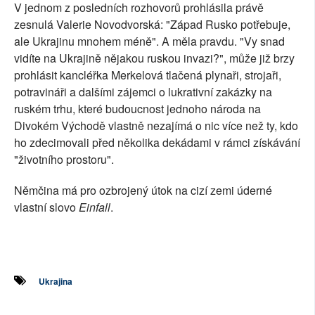
V jednom z posledních rozhovorů prohlásila právě
zesnulá Valerie Novodvorská: "Západ Rusko potřebuje,
ale Ukrajinu mnohem méně". A měla pravdu. "Vy snad
vidíte na Ukrajině nějakou ruskou invazi?", může již brzy
prohlásit kancléřka Merkelová tlačená plynaři, strojaři,
potravináři a dalšími zájemci o lukrativní zakázky na
ruském trhu, které budoucnost jednoho národa na
Divokém Východě vlastně nezajímá o nic více než ty, kdo
ho zdecimovali před několika dekádami v rámci získávání
"životního prostoru".
Němčina má pro ozbrojený útok na cizí zemi úderné
vlastní slovo
Einfall
.
Ukrajina