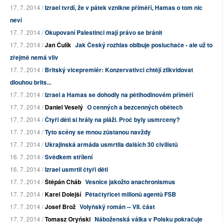
17. 7. 2014 /
Izrael tvrdí, že v pátek vznikne příměří, Hamas o tom nic
neví
17. 7. 2014 /
Okupovaní Palestinci mají právo se bránit
17. 7. 2014 /
Jan Čulík
Jak Český rozhlas oblbuje posluchače - ale už to
zřejmě nemá vliv
17. 7. 2014 /
Britský vicepremiér: Konzervativci chtějí zlikvidovat
dlouhou brits...
17. 7. 2014 /
Izrael a Hamas se dohodly na pětihodinovém příměří
17. 7. 2014 /
Daniel Veselý
O cenných a bezcenných obětech
17. 7. 2014 /
Čtyři děti si hrály na pláži. Proč byly usmrceny?
17. 7. 2014 /
Tyto scény se mnou zůstanou navždy
17. 7. 2014 /
Ukrajinská armáda usmrtila dalších 30 civilistů
16. 7. 2014 /
Svědkem střílení
16. 7. 2014 /
Izrael usmrtil čtyři děti
17. 7. 2014 /
Štěpán Cháb
Vesnice jakožto anachronismus
17. 7. 2014 /
Karel Dolejší
Pětačtyřicet milionů agentů FSB
17. 7. 2014 /
Josef Brož
Volyňský román -- VII. část
17. 7. 2014 /
Tomasz Oryński
Náboženská válka v Polsku pokračuje