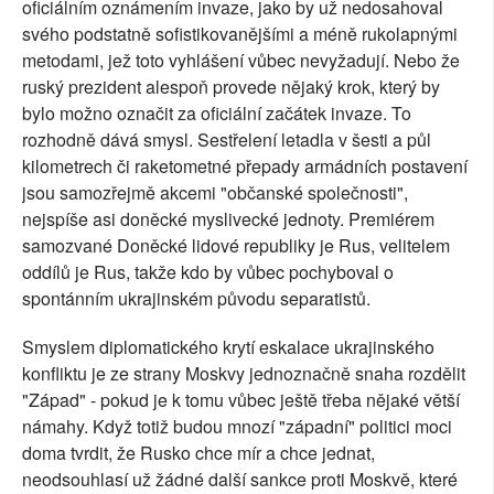
oficiálním oznámením invaze, jako by už nedosahoval
svého podstatně sofistikovanějšími a méně rukolapnými
metodami, jež toto vyhlášení vůbec nevyžadují. Nebo že
ruský prezident alespoň provede nějaký krok, který by
bylo možno označit za oficiální začátek invaze. To
rozhodně dává smysl. Sestřelení letadla v šesti a půl
kilometrech či raketometné přepady armádních postavení
jsou samozřejmě akcemi "občanské společnosti",
nejspíše asi doněcké myslivecké jednoty. Premiérem
samozvané Doněcké lidové republiky je Rus, velitelem
oddílů je Rus, takže kdo by vůbec pochyboval o
spontánním ukrajinském původu separatistů.
Smyslem diplomatického krytí eskalace ukrajinského
konfliktu je ze strany Moskvy jednoznačně snaha rozdělit
"Západ" - pokud je k tomu vůbec ještě třeba nějaké větší
námahy. Když totiž budou mnozí "západní" politici moci
doma tvrdit, že Rusko chce mír a chce jednat,
neodsouhlasí už žádné další sankce proti Moskvě, které